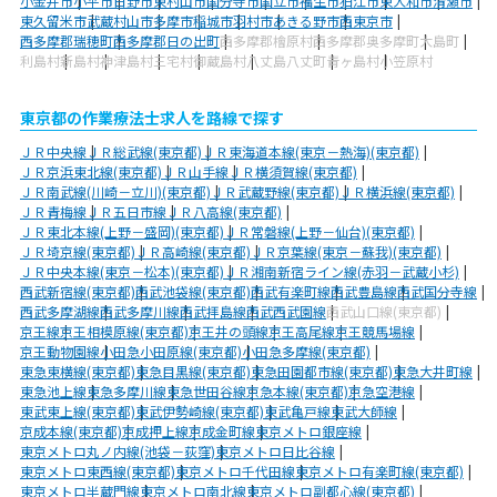
小金井市
小平市
日野市
東村山市
国分寺市
国立市
福生市
狛江市
東大和市
清瀬市
東久留米市
武蔵村山市
多摩市
稲城市
羽村市
あきる野市
西東京市
西多摩郡瑞穂町
西多摩郡日の出町
西多摩郡檜原村
西多摩郡奥多摩町
大島町
利島村
新島村
神津島村
三宅村
御蔵島村
八丈島八丈町
青ヶ島村
小笠原村
東京都の作業療法士求人を路線で探す
ＪＲ中央線
ＪＲ総武線(東京都)
ＪＲ東海道本線(東京－熱海)(東京都)
ＪＲ京浜東北線(東京都)
ＪＲ山手線
ＪＲ横須賀線(東京都)
ＪＲ南武線(川崎－立川)(東京都)
ＪＲ武蔵野線(東京都)
ＪＲ横浜線(東京都)
ＪＲ青梅線
ＪＲ五日市線
ＪＲ八高線(東京都)
ＪＲ東北本線(上野－盛岡)(東京都)
ＪＲ常磐線(上野－仙台)(東京都)
ＪＲ埼京線(東京都)
ＪＲ高崎線(東京都)
ＪＲ京葉線(東京－蘇我)(東京都)
ＪＲ中央本線(東京－松本)(東京都)
ＪＲ湘南新宿ライン線(赤羽－武蔵小杉)
西武新宿線(東京都)
西武池袋線(東京都)
西武有楽町線
西武豊島線
西武国分寺線
西武多摩湖線
西武多摩川線
西武拝島線
西武西武園線
西武山口線(東京都)
京王線
京王相模原線(東京都)
京王井の頭線
京王高尾線
京王競馬場線
京王動物園線
小田急小田原線(東京都)
小田急多摩線(東京都)
東急東横線(東京都)
東急目黒線(東京都)
東急田園都市線(東京都)
東急大井町線
東急池上線
東急多摩川線
東急世田谷線
京急本線(東京都)
京急空港線
東武東上線(東京都)
東武伊勢崎線(東京都)
東武亀戸線
東武大師線
京成本線(東京都)
京成押上線
京成金町線
東京メトロ銀座線
東京メトロ丸ノ内線(池袋－荻窪)
東京メトロ日比谷線
東京メトロ東西線(東京都)
東京メトロ千代田線
東京メトロ有楽町線(東京都)
東京メトロ半蔵門線
東京メトロ南北線
東京メトロ副都心線(東京都)