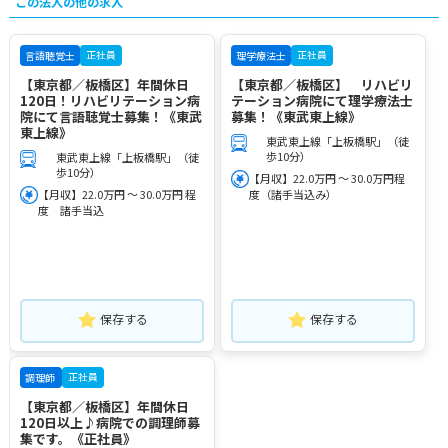
この法人の他の求人
正社員
正社員
言語聴覚士
理学療法士
【東京都／板橋区】年間休日
【東京都／板橋区】 リハビリ
120日！リハビリテーション病
テーション病院にて理学療法士
院にて言語聴覚士募集！《東武
募集！《東武東上線》
東上線》
東武東上線「上板橋駅」（徒
歩10分）
東武東上線「上板橋駅」（徒
歩10分）
【月収】22.0万円 ～ 30.0万円程
【月収】22.0万円 ～ 30.0万円 程
度（諸手当込み）
度 諸手当込
保存する
保存する
正社員
調理師
【東京都／板橋区】年間休日
120日以上♪病院での調理師募
集です。《正社員》