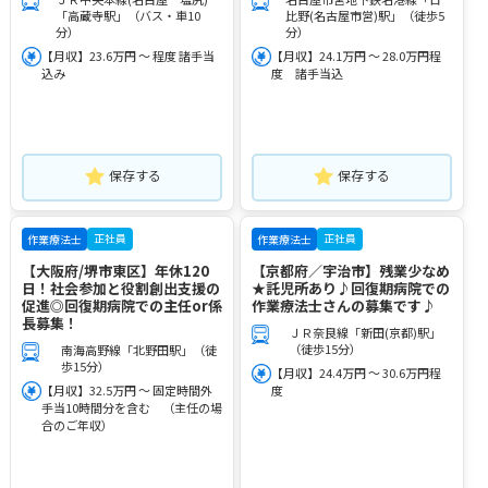
「高蔵寺駅」（バス・車10
比野(名古屋市営)駅」（徒歩5
分）
分）
【月収】23.6万円 ～ 程度 諸手当
【月収】24.1万円 ～ 28.0万円程
込み
度 諸手当込
保存する
保存する
正社員
正社員
作業療法士
作業療法士
【大阪府/堺市東区】年休120
【京都府／宇治市】残業少なめ
日！社会参加と役割創出支援の
★託児所あり♪回復期病院での
促進◎回復期病院での主任or係
作業療法士さんの募集です♪
長募集！
ＪＲ奈良線「新田(京都)駅」
（徒歩15分）
南海高野線「北野田駅」（徒
歩15分）
【月収】24.4万円 ～ 30.6万円程
【月収】32.5万円 ～ 固定時間外
度
手当10時間分を含む （主任の場
合のご年収）