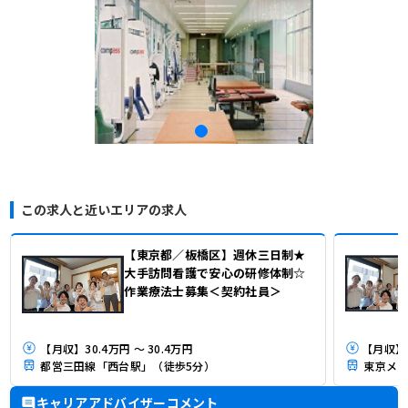
この求人と近いエリアの求人
【東京都／板橋区】週休三日制★
大手訪問看護で安心の研修体制☆
作業療法士募集＜契約社員＞
【月収】30.4万円 ～ 30.4万円
都営三田線「西台駅」（徒歩5分）
東京メト
キャリアアドバイザーコメント