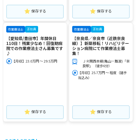
保存する
保存する
正社員
正社員
作業療法士
作業療法士
【愛知県/豊田市】年間休日
【奈良県／奈良市（近鉄奈良
110日！残業少なめ！回復期病
線）】新築移転！リハビリテー
院での作業療法士さん募集です
ション病院にて作業療法士募
♪
集！
【月収】23.0万円 ～ 29.5万円
ＪＲ関西本線(亀山－難波)「奈
良駅」（徒歩6分）
【月収】25.7万円 ～ 程度（諸手
当込み）
保存する
保存する