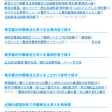
都営大江戸線
都営浅草線
都営三田線
都営新宿線(東京都)
都電荒川線
都営日暮里・舎人ライナー
埼玉高速鉄道(東京都)
つくばエクスプレス(東京都)
ゆりかもめ
多摩モノレール
東京モノレール
東京臨海高速鉄道りんかい線
北総鉄道北総線(東京都)
ＪＲ上野東京ライン(東京都)
京王新線
東京都の作業療法士求人を仕事内容で探す
病院
介護福祉施設
クリニック
訪問リハビリ(在宅医療)
企業
保育園
小児リハビリ
整骨院
接骨院
訪問マッサージ
薬局・ドラッグストア
その他
東京都の作業療法士求人を雇用形態で探す
正社員(正職員)
契約社員・嘱託社員
非常勤・パート
その他
東京都の作業療法士求人をこだわり条件で探す
管理職求人
駅から徒歩5分以内
駅から徒歩10分以内
車通勤可
未経験OK
新卒OK
残業少なめ
寮・借り上げ
住宅手当・補助
託児所・育児補助
土日祝休
無資格 OK
積極採用中
WEB面接OK
2027年4月入職可
夏～秋入職可
1月入職可
近隣の都道府県で作業療法士求人を再検索