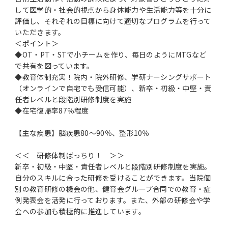
して医学的・社会的視点から身体能力や生活能力等を十分に
評価し、それぞれの目標に向けて適切なプログラムを行って
いただきます。
＜ポイント＞
◆OT・PT・STで小チームを作り、毎日のようにMTGなど
で共有を図っています。
◆教育体制充実！院内・院外研修、学研ナーシングサポート
（オンラインで自宅でも受信可能）、新卒・初級・中堅・責
任者レベルと段階別研修制度を実施
◆在宅復帰率87％程度
【主な疾患】脳疾患80～90％、整形10％
＜＜ 研修体制ばっちり！ ＞＞
新卒・初級・中堅・責任者レベルと段階別研修制度を実施。
自分のスキルに合った研修を受けることができます。当院個
別の教育研修の機会の他、健育会グループ合同での教育・症
例発表会を活発に行っております。また、外部の研修会や学
会への参加も積極的に推進しています。