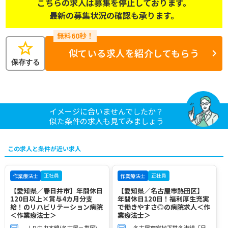
こちらの求人は募集を停止しております。
最新の募集状況の確認も承ります。
star
似ている求人を紹介してもらう
保存する
イメージに合いませんでしたか？
似た条件の求人も見てみましょう
この求人と条件が近い求人
正社員
正社員
作業療法士
作業療法士
【愛知県／春日井市】年間休日
【愛知県／名古屋市熱田区】
120日以上×賞与4カ月分支
年間休日120日！福利厚生充実
給！のリハビリテーション病院
で働きやすさ◎の病院求人＜作
＜作業療法士＞
業療法士＞
ＪＲ中央本線(名古屋－塩尻)
名古屋市営地下鉄名港線「日