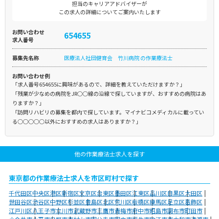
担当のキャリアアドバイザーが
この求人の詳細についてご案内いたします
お問い合わせ
654655
求人番号
募集先名称
医療法人社団健育会 竹川病院 の作業療法士
お問い合わせ例
「求人番号654655に興味があるので、詳細を教えていただけますか？」
「残業が少なめの病院をJR○○線の沿線で探していますが、おすすめの病院はあ
りますか？」
「訪問リハビリの募集を都内で探しています。マイナビコメディカルに載ってい
る○○○○○以外におすすめの求人はありますか？」
他の作業療法士求人を探す
東京都の作業療法士求人を市区町村で探す
千代田区
中央区
港区
新宿区
文京区
台東区
墨田区
江東区
品川区
目黒区
大田区
世田谷区
渋谷区
中野区
杉並区
豊島区
北区
荒川区
板橋区
練馬区
足立区
葛飾区
江戸川区
八王子市
立川市
武蔵野市
三鷹市
青梅市
府中市
昭島市
調布市
町田市