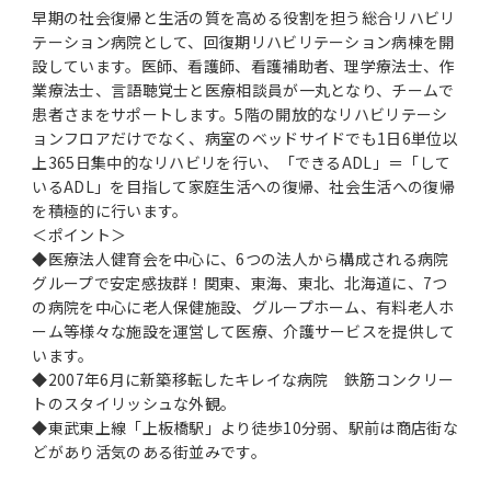
早期の社会復帰と生活の質を高める役割を担う総合リハビリ
テーション病院として、回復期リハビリテーション病棟を開
設しています。医師、看護師、看護補助者、理学療法士、作
業療法士、言語聴覚士と医療相談員が一丸となり、チームで
患者さまをサポートします。5階の開放的なリハビリテーシ
ョンフロアだけでなく、病室のベッドサイドでも1日6単位以
上365日集中的なリハビリを行い、「できるADL」＝「して
いるADL」を目指して家庭生活への復帰、社会生活への復帰
を積極的に行います。
＜ポイント＞
◆医療法人健育会を中心に、6つの法人から構成される病院
グループで安定感抜群！関東、東海、東北、北海道に、7つ
の病院を中心に老人保健施設、グループホーム、有料老人ホ
ーム等様々な施設を運営して医療、介護サービスを提供して
います。
◆2007年6月に新築移転したキレイな病院 鉄筋コンクリー
トのスタイリッシュな外観。
◆東武東上線「上板橋駅」より徒歩10分弱、駅前は商店街な