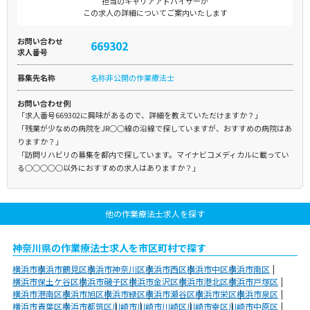
担当のキャリアアドバイザーが
この求人の詳細についてご案内いたします
お問い合わせ
669302
求人番号
募集先名称
名称非公開の作業療法士
お問い合わせ例
「求人番号669302に興味があるので、詳細を教えていただけますか？」
「残業が少なめの病院をJR○○線の沿線で探していますが、おすすめの病院はあ
りますか？」
「訪問リハビリの募集を都内で探しています。マイナビコメディカルに載ってい
る○○○○○以外におすすめの求人はありますか？」
他の作業療法士求人を探す
神奈川県の作業療法士求人を市区町村で探す
横浜市
横浜市鶴見区
横浜市神奈川区
横浜市西区
横浜市中区
横浜市南区
横浜市保土ケ谷区
横浜市磯子区
横浜市金沢区
横浜市港北区
横浜市戸塚区
横浜市港南区
横浜市旭区
横浜市緑区
横浜市瀬谷区
横浜市栄区
横浜市泉区
横浜市青葉区
横浜市都筑区
川崎市
川崎市川崎区
川崎市幸区
川崎市中原区