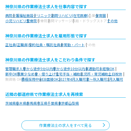
神奈川県の作業療法士求人を仕事内容で探す
病院
介護福祉施設
クリニック
訪問リハビリ(在宅医療)
企業
保育園
小児リハビリ
整骨院
接骨院
訪問マッサージ
薬局・ドラッグストア
その他
神奈川県の作業療法士求人を雇用形態で探す
正社員(正職員)
契約社員・嘱託社員
非常勤・パート
その他
神奈川県の作業療法士求人をこだわり条件で探す
管理職求人
駅から徒歩5分以内
駅から徒歩10分以内
車通勤可
未経験OK
新卒OK
残業少なめ
寮・借り上げ
住宅手当・補助
託児所・育児補助
土日祝休
無資格 OK
積極採用中
WEB面接OK
2027年4月入職可
夏～秋入職可
1月入職可
近隣の都道府県で作業療法士求人を再検索
茨城県
栃木県
群馬県
埼玉県
千葉県
東京都
山梨県
作業療法士の求人をすべて見る