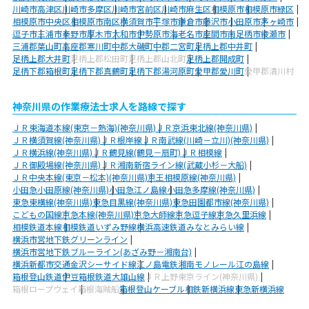
川崎市高津区
川崎市多摩区
川崎市宮前区
川崎市麻生区
相模原市
相模原市緑区
相模原市中央区
相模原市南区
横須賀市
平塚市
鎌倉市
藤沢市
小田原市
茅ヶ崎市
逗子市
三浦市
秦野市
厚木市
大和市
伊勢原市
海老名市
座間市
南足柄市
綾瀬市
三浦郡葉山町
高座郡寒川町
中郡大磯町
中郡二宮町
足柄上郡中井町
足柄上郡大井町
足柄上郡松田町
足柄上郡山北町
足柄上郡開成町
足柄下郡箱根町
足柄下郡真鶴町
足柄下郡湯河原町
愛甲郡愛川町
愛甲郡清川村
神奈川県の作業療法士求人を路線で探す
ＪＲ東海道本線(東京－熱海)(神奈川県)
ＪＲ京浜東北線(神奈川県)
ＪＲ横須賀線(神奈川県)
ＪＲ根岸線
ＪＲ南武線(川崎－立川)(神奈川県)
ＪＲ横浜線(神奈川県)
ＪＲ鶴見線(鶴見－扇町)
ＪＲ相模線
ＪＲ御殿場線(神奈川県)
ＪＲ湘南新宿ライン線(武蔵小杉－大船)
ＪＲ中央本線(東京－松本)(神奈川県)
京王相模原線(神奈川県)
小田急小田原線(神奈川県)
小田急江ノ島線
小田急多摩線(神奈川県)
東急東横線(神奈川県)
東急目黒線(神奈川県)
東急田園都市線(神奈川県)
こどもの国線
京急本線(神奈川県)
京急大師線
京急逗子線
京急久里浜線
相模鉄道本線
相模鉄道いずみ野線
横浜高速鉄道みなとみらい線
横浜市営地下鉄グリーンライン
横浜市営地下鉄ブルーライン(あざみ野－湘南台)
横浜新都市交通金沢シーサイド線
江ノ島電鉄
湘南モノレール江の島線
箱根登山鉄道
伊豆箱根鉄道大雄山線
ＪＲ上野東京ライン(神奈川県)
箱根ロープウェイ
箱根海賊船
箱根登山ケーブル
相鉄新横浜線
東急新横浜線