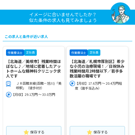
イメージに合いませんでしたか？
似た条件の求人も見てみましょう
この求人と条件が近い求人
正社員
正社員
作業療法士
作業療法士
【北海道／美唄市】残業時間ほ
【北海道／札幌市厚別区】希少
ぼなし♪／地域に密着したアッ
な小児の治療現場！／日祝休み
トホームな精神科クリニック求
残業時間月2時間以下／若手多
人です
数活躍の職場です
ＪＲ函館本線(函館－旭川)「美
【月収】17.6万円 ～ 20.4万円程
唄駅」（徒歩8分）
度（諸手当込み）
【月収】29.1万円 ～ 33.0万円
保存する
保存する