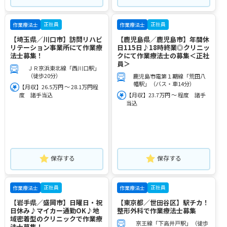
正社員
正社員
作業療法士
作業療法士
【埼玉県／川口市】訪問リハビ
【鹿児島県／鹿児島市】年間休
リテーション事業所にて作業療
日115日♪18時終業◎クリニッ
法士募集！
クにて作業療法士の募集＜正社
員＞
ＪＲ京浜東北線「西川口駅」
（徒歩20分）
鹿児島市電第１期線「荒田八
幡駅」（バス・車14分）
【月収】26.5万円 ～ 28.1万円程
度 諸手当込
【月収】23.7万円 ～ 程度 諸手
当込
保存する
保存する
正社員
正社員
作業療法士
作業療法士
【岩手県／盛岡市】日曜日・祝
【東京都／世田谷区】駅チカ！
日休み♪マイカー通勤OK♪地
整形外科で作業療法士募集
域密着型のクリニックで作業療
京王線「下高井戸駅」（徒歩
法士募集！