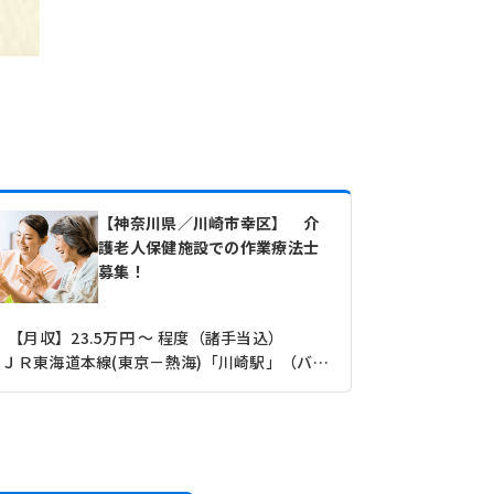
【神奈川県／川崎市幸区】 介
護老人保健施設での作業療法士
募集！
【月収】23.5万円 ～ 程度（諸手当込）
【月収】30
ＪＲ東海道本線(東京－熱海)「川崎駅」（バス・車10分）
ＪＲ横須賀