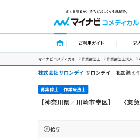
トップページ
ご利用ガイ
マイナビコメディカル
作業療法士
作業療法士求人
株式会社サロンデイ
サロンデイ 北加瀬
の作
募集停止
作業療法士
【神奈川県／川崎市幸区】 〈東急
給与