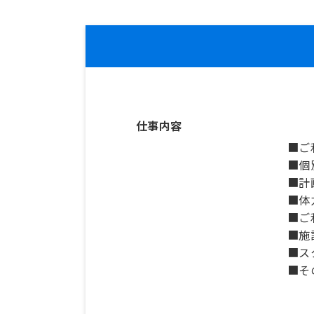
仕事内容
■ご
■個
■計
■体
■ご
■施
■ス
■そ