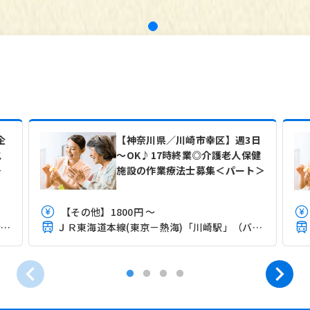
企
【神奈川県／川崎市幸区】週3日
ス
～OK♪17時終業◎介護老人保健
＞
施設の作業療法士募集＜パート＞
【その他】1800円 ～
ＪＲ南武線(川崎－立川)「鹿島田駅」（徒歩6分）
ＪＲ東海道本線(東京－熱海)「川崎駅」（バス・車10分）