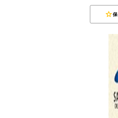
star
保