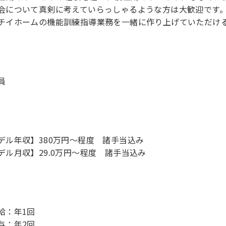
会について真剣に考えていらっしゃるような方は大歓迎です
チイホームの機能訓練指導業務を一緒に作り上げていただけ
員
デル年収】380万円〜程度 諸手当込み
デル月収】29.0万円〜程度 諸手当込み
給：年1回
与：年2回