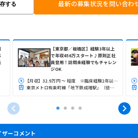
最新の募集状況を問い合わ
存する
制
【東京都／板橋区】経験3年以上
体
で年収456万スタート♪原則正社
員
員登用！訪問未経験でもチャレン
ジOK
【月収】32.9万円 ～ 程度 ※臨床経験2年以上3年未満モデル
東京メトロ有楽町線「地下鉄成増駅」（徒歩2分）
イザーコメント