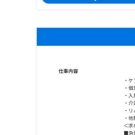
仕事内容
・ケ
・個
・入
・介
・リ
・他
＜求
■急