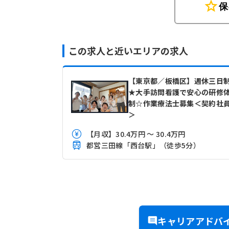
star
保
この求人と近いエリアの求人
【東京都／板橋区】週休三日
★大手訪問看護で安心の研修
制☆作業療法士募集＜契約社
＞
【月収】30.4万円 ～ 30.4万円
都営三田線「西台駅」（徒歩5分）
キャリアアドバ