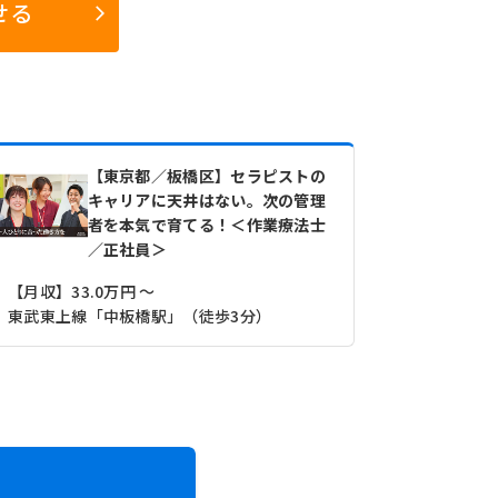
せる
【東京都／板橋区】セラピストの
キャリアに天井はない。次の管理
者を本気で育てる！＜作業療法士
／正社員＞
【月収】33.0万円 ～
東武東上線「中板橋駅」（徒歩3分）
都営三田線