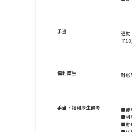
手当
通勤
子1
福利厚生
財形
手当・福利厚生備考
■徒
■制
■財
■従