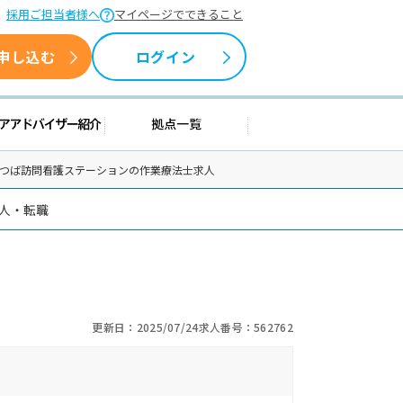
採用ご担当者様へ
マイページでできること
申し込む
ログイン
援情報
キャリアアドバイザー紹介
拠点一覧
よつば訪問看護ステーションの作業療法士求人
求人・転職
更新日：2025/07/24
求人番号：562762