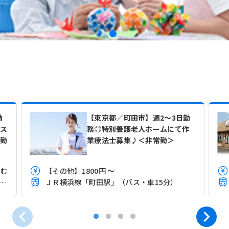
勤
【東京都／町田市】週2～3日勤
ス
務◎特別養護老人ホームにて作
勤
業療法士募集♪＜非常勤＞
含む
【その他】1800円 ～
国線「こどもの国(神奈川)駅」（バス・車12分）
ＪＲ横浜線「町田駅」（バス・車15分）