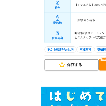
【モデル月収】
30.0
万円
給与
千葉県 鎌ケ谷市
勤務地
■訪問看護ステーション
ピススタッフへの支援方
仕事内容
駅から徒歩10分以内
車通勤可
積極採
保存する