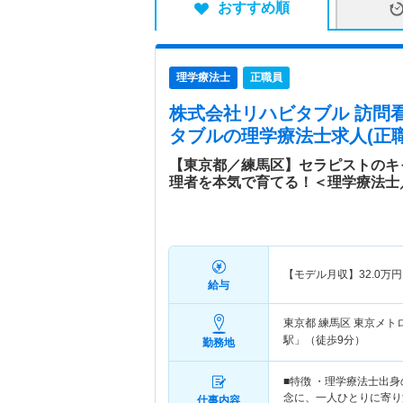
おすすめ順
理学療法士
正職員
株式会社リハビタブル 訪問
タブル
の理学療法士求人(正職
【東京都／練馬区】セラピストのキ
理者を本気で育てる！＜理学療法士
【モデル月収】
32.0
万円
給与
東京都 練馬区
東京メト
駅」（徒歩9分）
勤務地
■特徴 ・理学療法士出
念に、一人ひとりに寄り
仕事内容