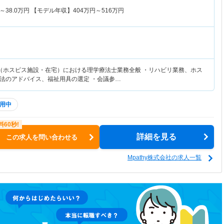
～
38.0
万円
【モデル年収】
404
万円～
516
万円
（ホスピス施設・在宅）における理学療法士業務全般 ・リハビリ業務、ホス
法のアドバイス、福祉用具の選定 ・会議参…
用中
詳細を見る
この求人を問い合わせる
Mpathy株式会社の求人一覧