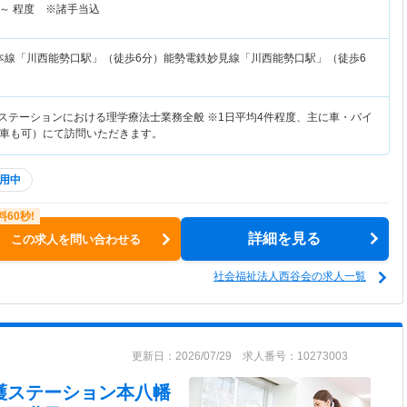
～
程度 ※諸手当込
本線「川西能勢口駅」（徒歩6分）能勢電鉄妙見線「川西能勢口駅」（徒歩6
護ステーションにおける理学療法士業務全般 ※1日平均4件程度、主に車・バイ
車も可）にて訪問いただきます。
用中
詳細を見る
この求人を問い合わせる
社会福祉法人西谷会の求人一覧
更新日：2026/07/29 求人番号：10273003
看護ステーション本八幡