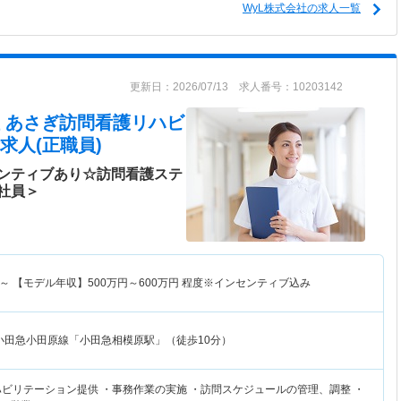
WyL株式会社の求人一覧
更新日：2026/07/13 求人番号：10203142
 あさぎ訪問看護リハビ
求人(正職員)
ンティブあり☆訪問看護ステ
社員＞
～
【モデル年収】
500
万円～
600
万円
程度※インセンティブ込み
小田急小田原線「小田急相模原駅」（徒歩10分）
ハビリテーション提供 ・事務作業の実施 ・訪問スケジュールの管理、調整 ・