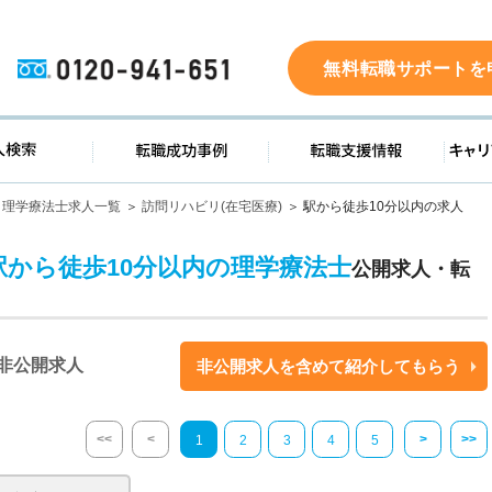
0120-941-651
無料転職サポートを
ド
求人検索
転職成功事例
転職支
理学療法士求人一覧
訪問リハビリ(在宅医療)
駅から徒歩10分以内の求人
駅から徒歩10分以内の理学療法士
公開求人・転
非公開求人
非公開求人を含めて紹介してもらう
<<
<
>
>>
1
2
3
4
5