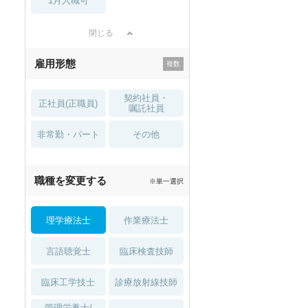
1月入職可
閉じる
雇用形態
契約社員・
正社員(正職員)
嘱託社員
非常勤・パート
その他
職種を変更する
※単一選択
理学療法士
作業療法士
言語聴覚士
臨床検査技師
臨床工学技士
診療放射線技師
管理栄養士/