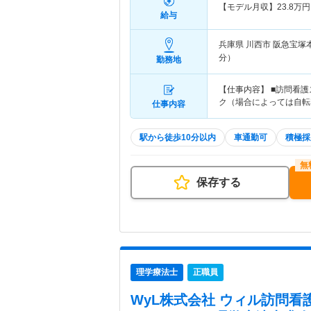
【モデル月収】
23.8
万円
給与
兵庫県 川西市
阪急宝塚
分）
勤務地
【仕事内容】 ■訪問看
ク（場合によっては自転
仕事内容
駅から徒歩10分以内
車通勤可
積極採
保存する
理学療法士
正職員
WyL株式会社 ウィル訪問