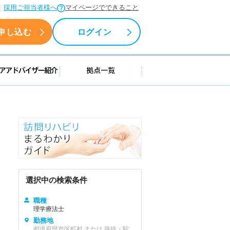
採用ご担当者様へ
マイページでできること
申し込む
ログイン
援情報
キャリアアドバイザー紹介
拠点一覧
選択中の検索条件
職種
理学療法士
勤務地
都道府県市区町村 または 路線・駅