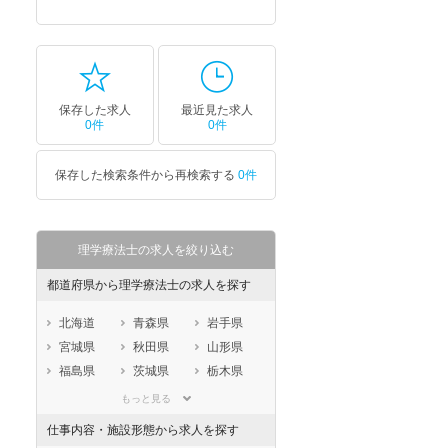
保存した求人
最近見た求人
0件
0件
保存した検索条件から再検索する
0件
理学療法士の求人を絞り込む
都道府県から理学療法士の求人を探す
北海道
青森県
岩手県
宮城県
秋田県
山形県
福島県
茨城県
栃木県
群馬県
埼玉県
千葉県
もっと見る
東京都
神奈川県
新潟県
仕事内容・施設形態から求人を探す
山梨県
長野県
富山県