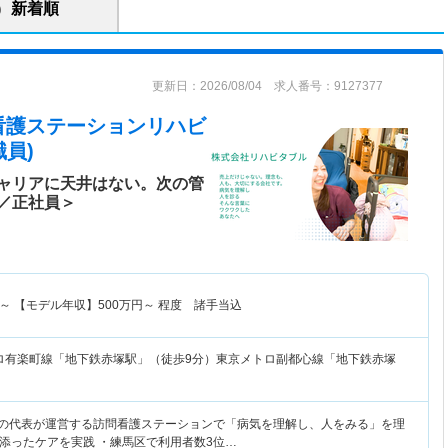
新着順
更新日：2026/08/04 求人番号：9127377
看護ステーションリハビ
員)
ャリアに天井はない。次の管
／正社員＞
～
【モデル年収】
500
万円～
程度 諸手当込
ロ有楽町線「地下鉄赤塚駅」（徒歩9分）東京メトロ副都心線「地下鉄赤塚
身の代表が運営する訪問看護ステーションで「病気を理解し、人をみる」を理
添ったケアを実践 ・練馬区で利用者数3位…