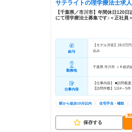
サテライト
の理学療法士求人
【千葉県／市川市】年間休日120
にて理学療法士募集です♪＜正社員
【モデル月収】
28.0
万円
込み
給与
千葉県 市川市
ＪＲ総武
勤務地
【仕事内容】 ■訪問看
【訪問件数】1日4～5件
仕事内容
駅から徒歩10分以内
住宅手当・補助
保存する