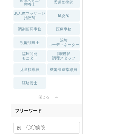
柔道整復師
栄養士
あん摩マッサージ
鍼灸師
指圧師
調剤薬局事務
医療事務
治験
視能訓練士
コーディネーター
臨床開発
調理師/
モニター
調理スタッフ
児童指導員
機能訓練指導員
胚培養士
閉じる
フリーワード