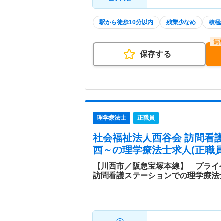
駅から徒歩10分以内
残業少なめ
積極
保存する
理学療法士
正職員
社会福祉法人西谷会 訪問看
西～
の理学療法士求人(正職員
【川西市／阪急宝塚本線】 プライ
訪問看護ステーションでの理学療法