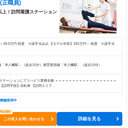
(正職員)
日以上！訪問看護ステーション
＞
～
39.0
万円
程度 ※諸手当込み 【モデル年収】
392
万円～
程度 ※諸手当
線「本八幡駅」（徒歩10分）都営新宿線「本八幡駅」（徒歩10分）
護ステーションにてリハビリ業務全般 ＝＝＝＝＝＝＝＝＝＝＝＝＝＝＝＝＝＝
 【訪問手段】自転車 【訪問エリア…
積極採用中
詳細を見る
この求人を問い合わせる