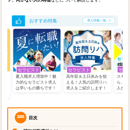
おすすめ特集
求人特集一覧
セラ
セラピスト
セラピスト
う！
夏入職求人増加中！魅
高年収＆土日休みを狙
スキル
の好
力的なセラピスト求人
える！人気の訪問リハ
ら、学
るに
は早いもの勝ちです！
求人をご紹介します！
人がお
目次