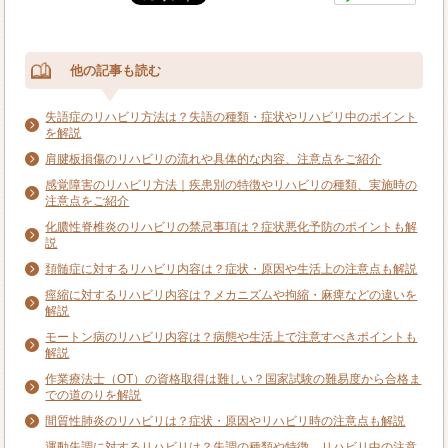
他の記事も読む
失語症のリハビリ方法は？失語の種類・症状やリハビリ中のポイント
を解説
肩腱板損傷のリハビリの流れや具体的な内容、注意点をご紹介
感覚障害のリハビリ方法｜疾患別の特徴やリハビリの種類、実施時の
注意点をご紹介
化膿性脊椎炎のリハビリの禁忌事項は？症状悪化予防のポイントも解
説
頚髄症に対するリハビリ内容は？症状・原因や生活上の注意点も解説
痙縮に対するリハビリ内容は？メカニズムや拘縮・麻痺などの違いを
解説
モートン病のリハビリ内容は？病態や生活上で注意すべきポイントも
解説
作業療法士（OT）の資格取得は難しい？国家試験の難易度から合格ま
での道のりを解説
間質性肺炎のリハビリは？症状・原因やリハビリ時の注意点も解説
運動失調に対するリハビリは？失調の種類や特徴、リハビリ中の注意