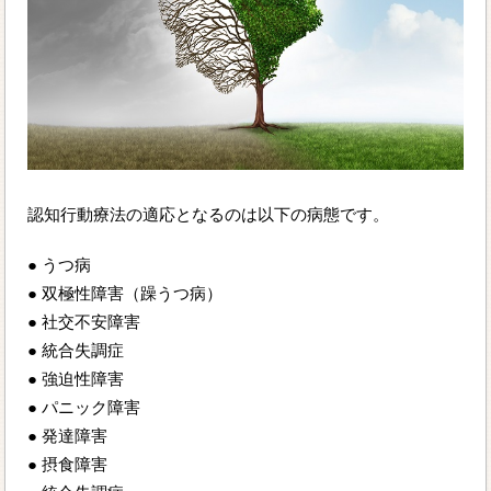
認知行動療法の適応となるのは以下の病態です。
● うつ病
● 双極性障害（躁うつ病）
● 社交不安障害
● 統合失調症
● 強迫性障害
● パニック障害
● 発達障害
● 摂食障害