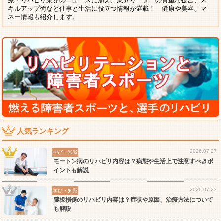
療・リハビリ業界のニュースに加え、業界リーダーの貴重な提言、ス
キルアップ術など仕事と生活に役立つ情報が満載！ 健康や美容、マ
ネー情報も紹介します。
人気ランキング
2026.07.27
学び・知識
モートン病のリハビリ内容は？病態や生活上で注意すべきポ
イントも解説
2026.07.23
学び・知識
腱板損傷のリハビリ内容は？症状や原因、治療方法について
も解説