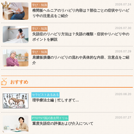
2026.07.24
学び・知識
椎間板ヘルニアのリハビリ内容は？部位ごとの症状やリハビ
リ中の注意点をご紹介
2026.07.30
学び・知識
失語症のリハビリ方法は？失語の種類・症状やリハビリ中の
ポイントを解説
2026.07.29
学び・知識
肩腱板損傷のリハビリの流れや具体的な内容、注意点をご紹
介
おすすめ
2020.08.20
セラピストあるある
理学療法士編｜忙しすぎて…
2020.07.27
PTOTST国試過去問ドリル
重度失語症の評価および介入について