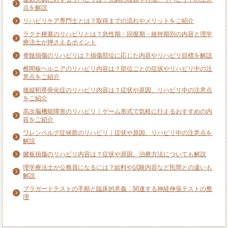
点を解説
リハビリケア専門士とは？取得までの流れやメリットをご紹介
ラクナ梗塞のリハビリとは？急性期・回復期・維持期別の内容と理学
療法士が押さえるポイント
脊髄損傷のリハビリは？損傷部位に応じた内容やリハビリ目標を解説
椎間板ヘルニアのリハビリ内容は？部位ごとの症状やリハビリ中の注
意点をご紹介
後縦靭帯骨化症のリハビリ内容は？症状や原因、リハビリ中の注意点
をご紹介
高次脳機能障害のリハビリ｜ゲーム形式で気軽に行えるおすすめの内
容をご紹介
ワレンベルグ症候群のリハビリ｜症状や原因、リハビリ中の注意点を
解説
腱板損傷のリハビリ内容は？症状や原因、治療方法についても解説
理学療法士が公務員になるには？給料や試験内容など民間との違いも
解説
ブラガードテストの手順と臨床的意義：関連する神経伸張テストの整
理