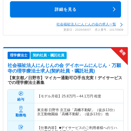
詳細を見る
社会福祉法人にんじんの会の求人一覧
更新日：2026/08/07 求人番号：10170909
理学療法士
契約社員・嘱託社員
社会福祉法人にんじんの会 デイホームにんじん・万願
寺
の理学療法士求人(契約社員・嘱託社員)
【東京都／日野市】マイカー通勤可◎手当充実！デイサービス
での理学療法士募集
【モデル月収】
25.8
万円～
44.1
万円
程度
給与
東京都 日野市
京王線「高幡不動駅」（徒歩13分）
京王動物園線「高幡不動駅」（徒歩13分） 他
勤務地
【仕事内容】 ■デイサービスのご利用者様へのリハ