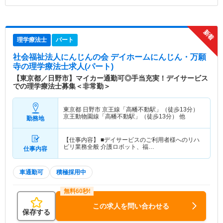
理学療法士
パート
社会福祉法人にんじんの会 デイホームにんじん・万願
寺
の理学療法士求人(パート)
【東京都／日野市】マイカー通勤可◎手当充実！デイサービス
での理学療法士募集＜非常勤＞
東京都 日野市
京王線「高幡不動駅」（徒歩13分）
京王動物園線「高幡不動駅」（徒歩13分） 他
勤務地
【仕事内容】 ■デイサービスのご利用者様へのリハ
ビリ業務全般 介護ロボット、福…
仕事内容
車通勤可
積極採用中
この求人を問い合わせる
保存する