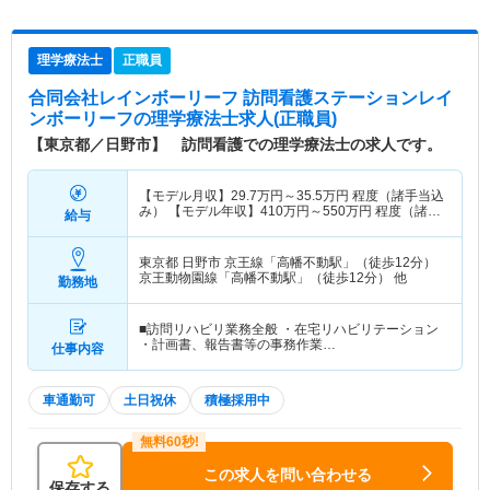
理学療法士
正職員
合同会社レインボーリーフ 訪問看護ステーションレイ
ンボーリーフ
の理学療法士求人(正職員)
【東京都／日野市】 訪問看護での理学療法士の求人です。
【モデル月収】
29.7
万円～
35.5
万円
程度（諸手当込
み） 【モデル年収】
410
万円～
550
万円
程度（諸手
給与
当込み）
東京都 日野市
京王線「高幡不動駅」（徒歩12分）
京王動物園線「高幡不動駅」（徒歩12分） 他
勤務地
■訪問リハビリ業務全般 ・在宅リハビリテーション
・計画書、報告書等の事務作業…
仕事内容
車通勤可
土日祝休
積極採用中
この求人を問い合わせる
保存する