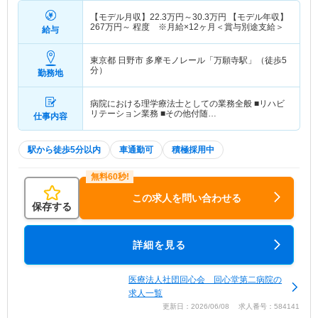
【モデル月収】
22.3
万円～
30.3
万円
【モデル年収】
267
万円～
程度 ※月給×12ヶ月＜賞与別途支給＞
給与
東京都 日野市
多摩モノレール「万願寺駅」（徒歩5
分）
勤務地
病院における理学療法士としての業務全般 ■リハビ
リテーション業務 ■その他付随…
仕事内容
駅から徒歩5分以内
車通勤可
積極採用中
この求人を問い合わせる
保存する
詳細を見る
医療法人社団回心会 回心堂第二病院の
求人一覧
更新日：2026/06/08 求人番号：584141