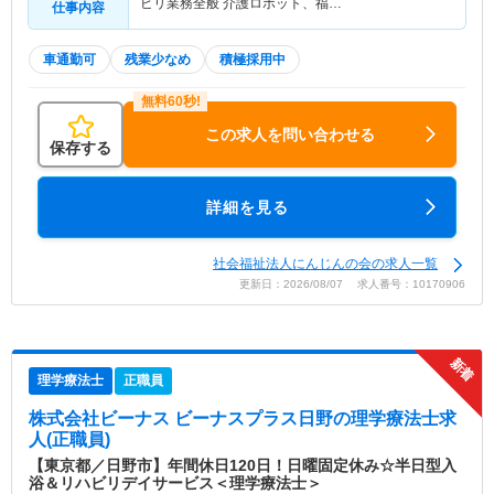
ビリ業務全般 介護ロボット、福…
仕事内容
車通勤可
残業少なめ
積極採用中
この求人を問い合わせる
保存する
詳細を見る
社会福祉法人にんじんの会の求人一覧
更新日：2026/08/07 求人番号：10170906
理学療法士
正職員
株式会社ビーナス ビーナスプラス日野
の理学療法士求
人(正職員)
【東京都／日野市】年間休日120日！日曜固定休み☆半日型入
浴＆リハビリデイサービス＜理学療法士＞