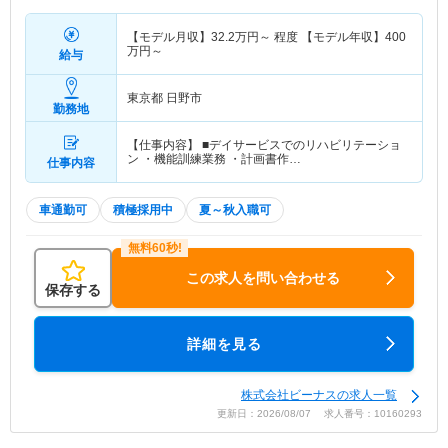
【モデル月収】
32.2
万円～
程度 【モデル年収】
400
万円～
給与
東京都 日野市
勤務地
【仕事内容】 ■デイサービスでのリハビリテーショ
ン ・機能訓練業務 ・計画書作…
仕事内容
車通勤可
積極採用中
夏～秋入職可
この求人を問い合わせる
保存する
詳細を見る
株式会社ビーナスの求人一覧
更新日：2026/08/07 求人番号：10160293