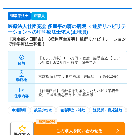
理学療法士
正職員
医療法人社団充会 多摩平の森の病院 ＜通所リハビリテ
ーション＞
の理学療法士求人(正職員)
【東京都／日野市】《福利厚生充実》通所リハビリテーション
で理学療法士募集！
【モデル月収】
19.5
万円～
程度 諸手当込 【モデ
ル年収】
372
万円～
程度 諸手当込
給与
東京都 日野市
ＪＲ中央線「豊田駅」（徒歩12分）
勤務地
【仕事内容】 高齢者を対象としたリハビリ業務全
般。 日常生活を行う上での基本動…
仕事内容
車通勤可
残業少なめ
住宅手当・補助
託児所・育児補助
積
この求人を問い合わせる
保存する