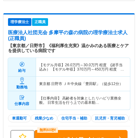
理学療法士
正職員
医療法人社団充会 多摩平の森の病院
の理学療法士求人
(正職員)
【東京都／日野市】《福利厚生充実》温かみのある医療とケア
を提供している病院です
【モデル月収】
26.0
万円～
30.0
万円
程度 (諸手当
込み） 【モデル年収】
370
万円～
450
万円
程度
給与
(諸手当込み）
東京都 日野市
ＪＲ中央線「豊田駅」（徒歩12分）
勤務地
【仕事内容】 高齢者を対象としたリハビリ業務全
般。 日常生活を行う上での基本動…
仕事内容
車通勤可
残業少なめ
住宅手当・補助
託児所・育児補助
積