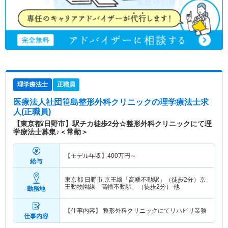
理学療法士
正職員
医療法人社団笹島整形外科クリニック
の理学療法士求
人(正職員)
【東京都/日野市】駅チカ徒歩2分☆整形外科クリニックにて理
学療法士募集♪＜常勤＞
【モデル年収】
400
万円～
給与
東京都 日野市
京王線「高幡不動駅」（徒歩2分）京
王動物園線「高幡不動駅」（徒歩2分） 他
勤務地
【仕事内容】 整形外科クリニックにてリハビリ業務
仕事内容