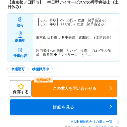
【東京都／日野市】 半日型デイサービスでの理学療法士《土
日休み》
【モデル月収】
25.0
万円～
程度（諸手当込み）
【モデル年収】
300
万円～
程度（諸手当込み）
給与
東京都 日野市
ＪＲ中央線「豊田駅」（徒歩18分）
勤務地
利用者様への施術、リハビリ指導、プログラム作
成、送迎等 ◆「マッサージ」と「…
仕事内容
車通勤可
積極採用中
この求人を問い合わせる
保存する
詳細を見る
A-LINE株式会社の求人一覧
更新日：2025/08/26 求人番号：707163