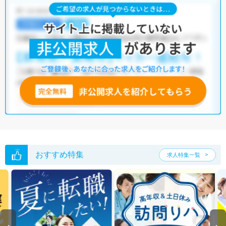
日野市の理学療法士求人では以下のような条件が人気です。
・
土日祝休
・
積極採用中
・
新卒OK
・
正社員(正職員)
・
病院
・
クリニック
・
介護福祉施設
・
訪問リハビリ(在宅医療)
・
小児リハビ
リ
・
保育園
他の条件でも人気の求人がございますので、「こだわり条件」から検索
いただくか、お気軽にお問い合わせください。
全国の理学療法士求人
から検索いただくことも可能です。
無料転職支援サービス
にお申し込みいただくと、ご希望条件をヒアリン
グした上で求人をご提案いたします。
ご希望条件がまだ定まっていない方は
人気の希望条件をピックアップし
た求人特集
をぜひご活用ください。
転職支援の他、情報収集や募集状況の確認も、お気軽にご相談くださ
い。
おすすめ特集
求人特集一覧