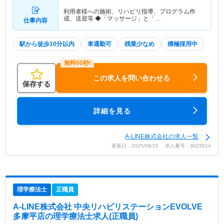
利用者様への施術、リハビリ指導、プログラム作
成、送迎等 ◆「マッサージ」と「…
仕事内容
駅から徒歩10分以内
車通勤可
残業少なめ
積極採用中
この求人を問い合わせる
保存する
詳細を見る
A-LINE株式会社の求人一覧
更新日：2025/08/26 求人番号：9023914
理学療法士
正職員
A-LINE株式会社 中央リハビリステーションEVOLVE
多摩平店
の理学療法士求人(正職員)