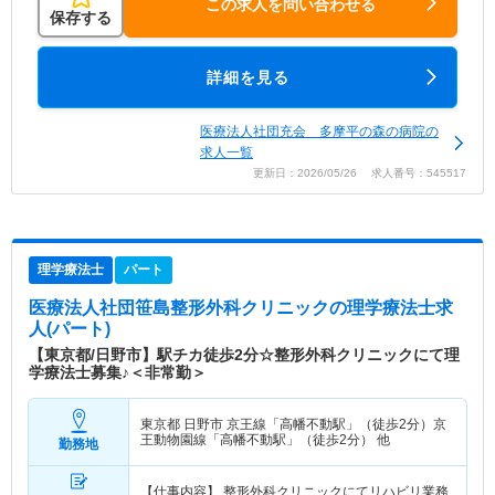
この求人を問い合わせる
保存する
詳細を見る
医療法人社団充会 多摩平の森の病院の
求人一覧
更新日：2026/05/26 求人番号：545517
理学療法士
パート
医療法人社団笹島整形外科クリニック
の理学療法士求
人(パート)
【東京都/日野市】駅チカ徒歩2分☆整形外科クリニックにて理
学療法士募集♪＜非常勤＞
東京都 日野市
京王線「高幡不動駅」（徒歩2分）京
王動物園線「高幡不動駅」（徒歩2分） 他
勤務地
【仕事内容】 整形外科クリニックにてリハビリ業務