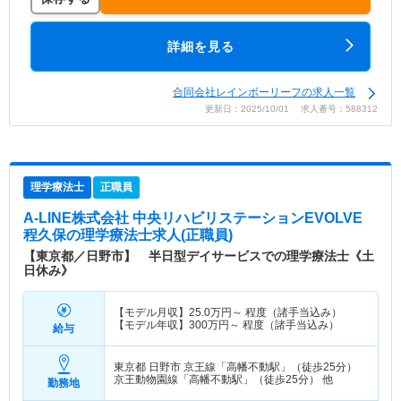
詳細を見る
合同会社レインボーリーフの求人一覧
更新日：2025/10/01 求人番号：588312
理学療法士
正職員
A-LINE株式会社 中央リハビリステーションEVOLVE
程久保
の理学療法士求人(正職員)
【東京都／日野市】 半日型デイサービスでの理学療法士《土
日休み》
【モデル月収】
25.0
万円～
程度（諸手当込み）
【モデル年収】
300
万円～
程度（諸手当込み）
給与
東京都 日野市
京王線「高幡不動駅」（徒歩25分）
京王動物園線「高幡不動駅」（徒歩25分） 他
勤務地