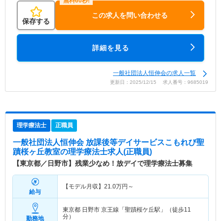
この求人を問い合わせる
保存する
詳細を見る
一般社団法人恒伸会の求人一覧
更新日：2025/12/15 求人番号：9685019
理学療法士
正職員
一般社団法人恒伸会 放課後等デイサービスこもれび聖
蹟桜ヶ丘教室
の理学療法士求人(正職員)
【東京都／日野市】残業少なめ！放デイで理学療法士募集
【モデル月収】
21.0
万円～
給与
東京都 日野市
京王線「聖蹟桜ケ丘駅」（徒歩11
分）
勤務地