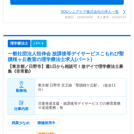
SOUシニアケア株式会社の求人一覧
更新日：2026/03/05 求人番号：10194737
理学療法士
パート
一般社団法人恒伸会 放課後等デイサービスこもれび聖
蹟桜ヶ丘教室
の理学療法士求人(パート)
【東京都／日野市】週1日から相談可！放デイで理学療法士募
集《非常勤》
東京都 日野市
京王線「聖蹟桜ケ丘駅」（徒歩11
分）
勤務地
児童発達支援・放課後等デイサービスでの療育業務
※送迎業務：有
仕事内容
残業少なめ
積極採用中