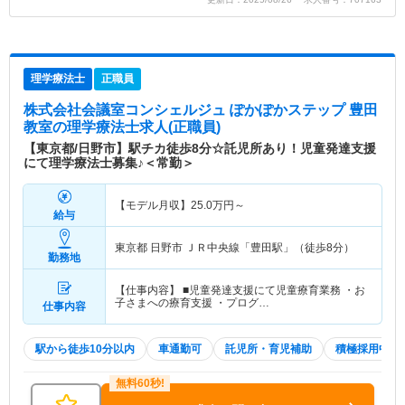
理学療法士
正職員
株式会社会議室コンシェルジュ ぽかぽかステップ 豊田
教室
の理学療法士求人(正職員)
【東京都/日野市】駅チカ徒歩8分☆託児所あり！児童発達支援
にて理学療法士募集♪＜常勤＞
【モデル月収】
25.0
万円～
給与
東京都 日野市
ＪＲ中央線「豊田駅」（徒歩8分）
勤務地
【仕事内容】 ■児童発達支援にて児童療育業務 ・お
子さまへの療育支援 ・プログ…
仕事内容
駅から徒歩10分以内
車通勤可
託児所・育児補助
積極採用中