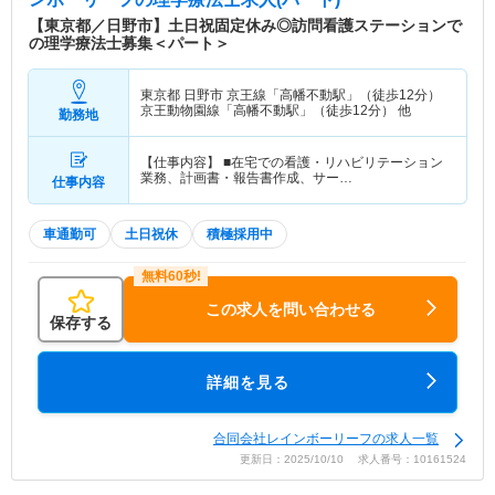
【東京都／日野市】土日祝固定休み◎訪問看護ステーションで
の理学療法士募集＜パート＞
東京都 日野市
京王線「高幡不動駅」（徒歩12分）
京王動物園線「高幡不動駅」（徒歩12分） 他
勤務地
【仕事内容】 ■在宅での看護・リハビリテーション
業務、計画書・報告書作成、サー…
仕事内容
車通勤可
土日祝休
積極採用中
この求人を問い合わせる
保存する
詳細を見る
合同会社レインボーリーフの求人一覧
更新日：2025/10/10 求人番号：10161524