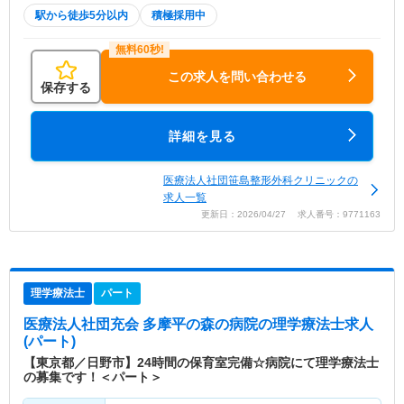
駅から徒歩5分以内
積極採用中
この求人を問い合わせる
保存する
詳細を見る
医療法人社団笹島整形外科クリニックの
求人一覧
更新日：2026/04/27 求人番号：9771163
理学療法士
パート
医療法人社団充会 多摩平の森の病院
の理学療法士求人
(パート)
【東京都／日野市】24時間の保育室完備☆病院にて理学療法士
の募集です！＜パート＞