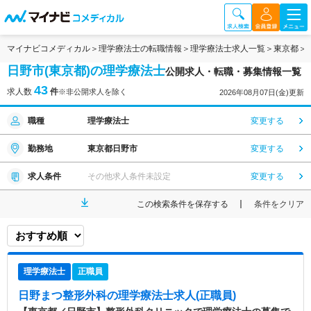
マイナビコメディカル
理学療法士の転職情報
理学療法士求人一覧
東京都
日野市(東京都)の理学療法士
公開求人・転職・募集情報一覧
43
求人数
件
※非公開求人を除く
2026年08月07日(金)更新
職種
理学療法士
変更する
勤務地
東京都日野市
変更する
求人条件
その他求人条件未設定
変更する
この検索条件を保存する
条件をクリア
理学療法士
正職員
日野まつ整形外科
の理学療法士求人(正職員)