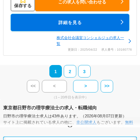
この求人を問い合わせる
保存する
詳細を見る
株式会社会議室コンシェルジュの求人一
覧
更新日：2025/04/22 求人番号：10160776
1
2
3
<<
<
>
>>
（1～20件目を表示中）
東京都日野市の理学療法士の求人・転職傾向
日野市の理学療法士求人は43件あります。（2026年08月07日更新）
サイト上に掲載されている求人の他に、
非公開求人
もございます。
無料
転職支援サービス
にお申し込みいただくと、全求人からご希望条件に合
う求人を提案させていただきます。