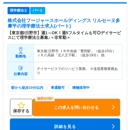
理学療法士
パート
株式会社フージャースホールディングス リルセーヌ多
摩平
の理学療法士求人(パート)
【東京都/日野市】週1～OK！週5フルタイムも可◎デイサービ
スにて理学療法士募集♪＜非常勤＞
東京都 日野市
ＪＲ中央線「豊田駅」（徒歩10分）
ＪＲ八高線「北八王子駅」（徒歩19分） 他
勤務地
デイサービスでのリハビリ業務。 ※送迎業務業務あ
り
仕事内容
駅から徒歩10分以内
車通勤可
積極採用中
この求人を問い合わせる
保存する
詳細を見る