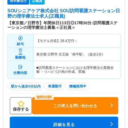
理学療法士
正職員
SOUシニアケア株式会社 SOU訪問看護ステーション日
野
の理学療法士求人(正職員)
【東京都／日野市】年間休日113日◎17時30分♪訪問看護ステ
ーションの理学療法士募集＜正社員＞
【モデル月収】
28.4
万円～
給与
東京都 日野市
京王線「南平駅」（徒歩1分）
勤務地
■訪問看護ステーションにおける理学療法士業務全
般 ・リハビリ計画の作成、実施
仕事内容
駅から徒歩5分以内
車通勤可
積極採用中
この求人を問い合わせる
保存する
詳細を見る