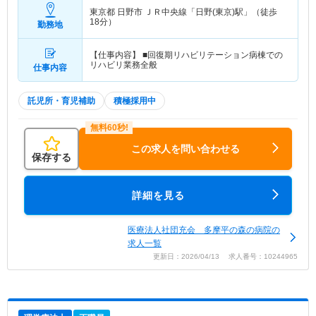
東京都 日野市
ＪＲ中央線「日野(東京)駅」（徒歩
18分）
勤務地
【仕事内容】 ■回復期リハビリテーション病棟での
リハビリ業務全般
仕事内容
託児所・育児補助
積極採用中
この求人を問い合わせる
保存する
詳細を見る
医療法人社団充会 多摩平の森の病院の
求人一覧
更新日：2026/04/13 求人番号：10244965