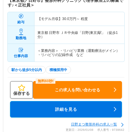
【東京都／日野市】整形外科クリニックで理学療法士の募集で
す♪＜正社員＞
【モデル月収】
30.0
万円～
程度
給与
東京都 日野市
ＪＲ中央線「日野(東京)駅」（徒歩1
分）
勤務地
＜業務内容＞ ・リハビリ業務（運動療法がメイン）
・リハビリの記録作成 など
仕事内容
駅から徒歩5分以内
積極採用中
この求人を問い合わせる
保存する
詳細を見る
日野まつ整形外科の求人一覧
更新日：2026/01/08 求人番号：9739642