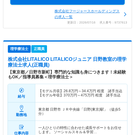
株式会社フージャースホールディングス
の求人一覧
更新日：2026/07/16 求人番号：9737613
理学療法士
正職員
株式会社LITALICO LITALICOジュニア 日野教室
の理学
療法士求人(正職員)
【東京都／日野市新町】専門的な知識も身につきます！未経験
もOK／指導員募集＜理学療法士＞
【モデル月収】
26.8
万円～
34.4
万円
程度 諸手当込
【モデル年収】
370
万円～
475
万円
程度 諸手当込
給与
東京都 日野市
ＪＲ中央線「日野(東京)駅」（徒歩5
分）
勤務地
一人ひとりの特性に合わせた成長サポートをお任せ
します。 ソーシャルスキル＆学習…
仕事内容