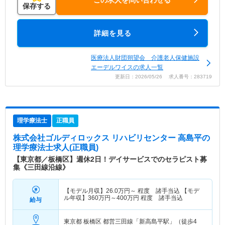
この求人を問い合わせる
保存する
詳細を見る
医療法人財団朔望会 介護老人保健施設
エーデルワイスの求人一覧
更新日：2026/05/26 求人番号：283719
理学療法士
正職員
株式会社ゴルディロックス リハビリセンター 高島平
の
理学療法士求人(正職員)
【東京都／板橋区】週休2日！デイサービスでのセラピスト募
集《三田線沿線》
【モデル月収】
26.0
万円～
程度 諸手当込 【モデ
ル年収】
360
万円～
400
万円
程度 諸手当込
給与
東京都 板橋区
都営三田線「新高島平駅」（徒歩4