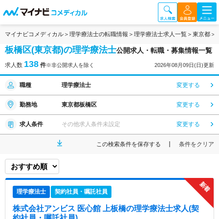
マイナビコメディカル
理学療法士の転職情報
理学療法士求人一覧
東京都
板橋区(東京都)の理学療法士
公開求人・転職・募集情報一覧
138
求人数
件
※非公開求人を除く
2026年08月09日(日)更新
職種
理学療法士
変更する
勤務地
東京都板橋区
変更する
求人条件
その他求人条件未設定
変更する
この検索条件を保存する
条件をクリア
理学療法士
契約社員・嘱託社員
株式会社アンビス 医心館 上板橋
の理学療法士求人(契
約社員・嘱託社員)