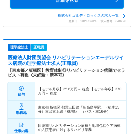
詳細を見る
株式会社ゴルディロックスの求人一覧
更新日：2026/06/24 求人番号：649928
理学療法士
正職員
医療法人財団朔望会 リハビリテーションエーデルワイ
ス病院
の理学療法士求人(正職員)
【東京都／板橋区】教育体制◎リハビリテーション病院でセラ
ピスト募集《未経験・新卒可》
【モデル月収】
25.6
万円～
程度 【モデル年収】
370
万円～
程度
給与
東京都 板橋区
都営三田線「新高島平駅」（徒歩15
分）東武東上線「成増駅」（バス・車16分）
勤務地
回復期リハビリテーション病棟と地域包括ケア病棟
の入院患者に対するリハビリ業務
仕事内容