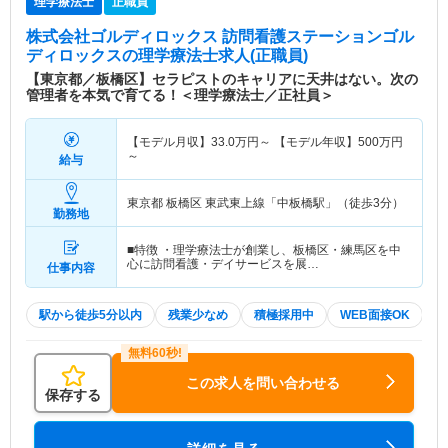
理学療法士
正職員
株式会社ゴルディロックス 訪問看護ステーションゴル
ディロックス
の理学療法士求人(正職員)
【東京都／板橋区】セラピストのキャリアに天井はない。次の
管理者を本気で育てる！＜理学療法士／正社員＞
【モデル月収】
33.0
万円～
【モデル年収】
500
万円
～
給与
東京都 板橋区
東武東上線「中板橋駅」（徒歩3分）
勤務地
■特徴 ・理学療法士が創業し、板橋区・練馬区を中
心に訪問看護・デイサービスを展…
仕事内容
駅から徒歩5分以内
残業少なめ
積極採用中
WEB面接OK
この求人を問い合わせる
保存する