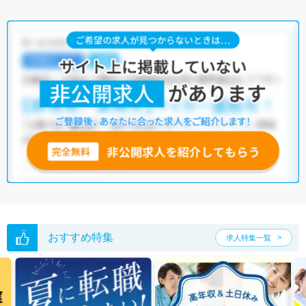
台駅・東武練馬駅・志村三丁目駅などが挙げられます。板橋区で働く理
学療法士の平均年収や有効求人倍率のデータはないものの、東京都で理
学療法士として働いている方の平均年収は451.4万円、有効求人倍率は
6.91倍なので、一つの参考としてみてください。（ただし、年収データは
作業療法士・言語聴覚士・視能訓練士を含む統計値です）マイナビコメ
ディカルには、【駅から徒歩5分以内】【駅から徒歩10分以内】【住宅手
当・補助】など、充実した作業療法士の求人がそろっています。板橋区
においては、回復期病院やクリニック、訪問看護ステーション、介護老
人保健施設などの求人が多くあるので、自分に合った職場が見つかりや
すいでしょう。さらに、マイナビコメディカルでは、限定求人や非公開
求人のご紹介も可能です。ぜひご活用ください。
※各種数字情報は2023年2月 マイナビ調べによる
板橋区の理学療法士求人は138件あります。（2026年08月09日更新）
サイト上に掲載されている求人の他に、
非公開求人
もございます。
無料
転職支援サービス
にお申し込みいただくと、全求人からご希望条件に合
う求人を提案させていただきます。
おすすめ特集
求人特集一覧
板橋区の理学療法士求人では以下のような条件が人気です。
・
土日祝休
・
積極採用中
・
新卒OK
・
正社員(正職員)
・
病院
・
クリニック
・
介護福祉施設
・
訪問リハビリ(在宅医療)
・
小児リハビ
リ
・
保育園
・
その他