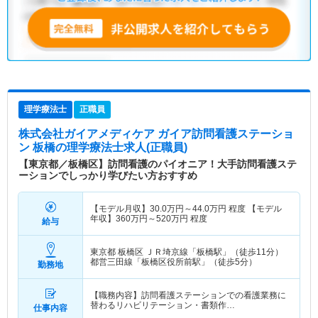
理学療法士
正職員
株式会社ガイアメディケア ガイア訪問看護ステーショ
ン 板橋
の理学療法士求人(正職員)
【東京都／板橋区】訪問看護のパイオニア！大手訪問看護ステ
ーションでしっかり学びたい方おすすめ
【モデル月収】
30.0
万円～
44.0
万円
程度 【モデル
年収】
360
万円～
520
万円
程度
給与
東京都 板橋区
ＪＲ埼京線「板橋駅」（徒歩11分）
都営三田線「板橋区役所前駅」（徒歩5分）
勤務地
【職務内容】訪問看護ステーションでの看護業務に
替わるリハビリテーション・書類作…
仕事内容