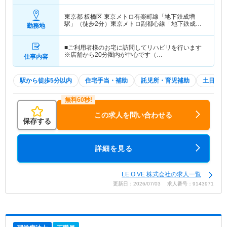
東京都 板橋区
東京メトロ有楽町線「地下鉄成増
駅」（徒歩2分）東京メトロ副都心線「地下鉄成増
勤務地
駅」（徒歩2分） 他
■ご利用者様のお宅に訪問してリハビリを行います
※店舗から20分圏内が中心です（…
仕事内容
駅から徒歩5分以内
住宅手当・補助
託児所・育児補助
土日祝休
この求人を問い合わせる
保存する
詳細を見る
LE.O.VE 株式会社の求人一覧
更新日：2026/07/03 求人番号：9143971