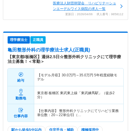
医療法人財団朔望会 リハビリテーショ
ンエーデルワイス病院の求人一覧
更新日：2026/04/06 求人番号：9858112
理学療法士
正職員
亀田整形外科
の理学療法士求人(正職員)
【東京都/板橋区】週休2.5日☆整形外科クリニックにて理学療
法士募集！＜常勤＞
【モデル月収】
30.0
万円～
35.0
万円
5年程度経験モ
デル
給与
東京都 板橋区
東武東上線「東武練馬駅」（徒歩2
分）
勤務地
【仕事内容】 整形外科クリニックにてリハビリ業務
単位数：20～22単位/日（…
仕事内容
駅から徒歩5分以内
住宅手当・補助
積極採用中