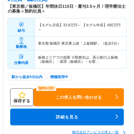
【東京都／板橋区】年間休日115日・賞与3.5ヶ月！理学療法士
の募集＜契約社員＞
【モデル月収】
33.8
万円～
【モデル年収】
480
万円
～
給与
東京都 板橋区
東武東上線「上板橋駅」（徒歩5分）
勤務地
板橋エリアでの就業 ※勤務先は、医心館の上板橋
（板橋区）・成増（板橋区）・を曜…
仕事内容
駅から徒歩5分以内
積極採用中
この求人を問い合わせる
保存する
詳細を見る
株式会社アンビスの求人一覧