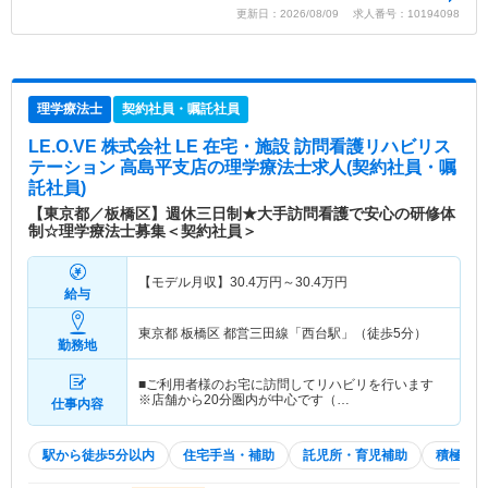
更新日：2026/08/09 求人番号：10194098
理学療法士
契約社員・嘱託社員
LE.O.VE 株式会社 LE 在宅・施設 訪問看護リハビリス
テーション 高島平支店
の理学療法士求人(契約社員・嘱
託社員)
【東京都／板橋区】週休三日制★大手訪問看護で安心の研修体
制☆理学療法士募集＜契約社員＞
【モデル月収】
30.4
万円～
30.4
万円
給与
東京都 板橋区
都営三田線「西台駅」（徒歩5分）
勤務地
■ご利用者様のお宅に訪問してリハビリを行います
※店舗から20分圏内が中心です（…
仕事内容
駅から徒歩5分以内
住宅手当・補助
託児所・育児補助
積極採用