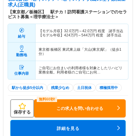
求人(正職員)
【東京都／板橋区】 駅チカ！訪問看護ステーションでのセラ
ピスト募集＜理学療法士＞
【モデル月収】
32.0
万円～
42.0
万円
程度 諸手当込
【モデル年収】
424
万円～
544
万円
程度 諸手当込
給与
東京都 板橋区
東武東上線「大山(東京)駅」（徒歩1
分）
勤務地
ご自宅にお住まいの利用者様を対象としたリハビリ
業務全般。利用者様のご自宅にお伺…
仕事内容
駅から徒歩5分以内
残業少なめ
土日祝休
積極採用中
この求人を問い合わせる
保存する
詳細を見る