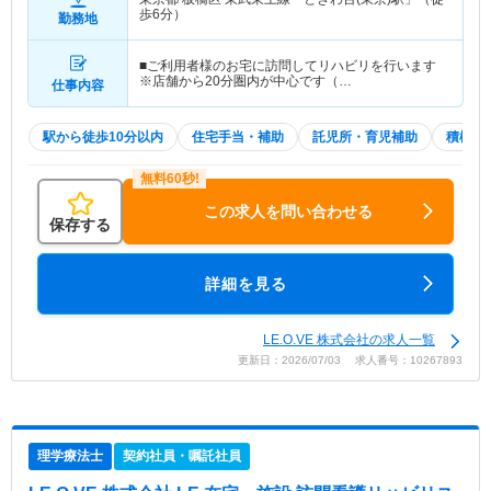
歩6分）
勤務地
■ご利用者様のお宅に訪問してリハビリを行います
※店舗から20分圏内が中心です（…
仕事内容
駅から徒歩10分以内
住宅手当・補助
託児所・育児補助
積極採
この求人を問い合わせる
保存する
詳細を見る
LE.O.VE 株式会社の求人一覧
更新日：2026/07/03 求人番号：10267893
理学療法士
契約社員・嘱託社員