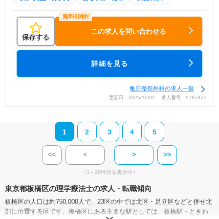
この求人を問い合わせる
保存する
詳細を見る
亀田整形外科の求人一覧
更新日：2025/10/02 求人番号：9785377
1
2
3
4
5
<<
<
>
>>
（1～20件目を表示中）
東京都板橋区の理学療法士の求人・転職傾向
板橋区の人口は約750,000人で、23区の中では北区・足立区などと併せ北
部に位置する区です。板橋区にある主要な駅としては、板橋駅・ときわ