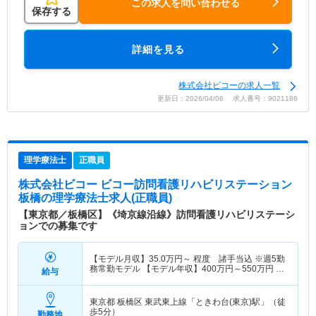
この求人を問い合わせる
保存する
詳細を見る
株式会社ビコーの求人一覧
更新日：2026/04/06 求人番号：9021186
理学療法士
正職員
株式会社ビコー ビコー訪問看護リハビリステーション
板橋
の理学療法士求人(正職員)
【東京都／板橋区】《埼京線沿線》訪問看護リハビリステーシ
ョンでの募集です
【モデル月収】
35.0
万円～
程度 諸手当込 ※週5勤
務常勤モデル 【モデル年収】
400
万円～
550
万円
程
給与
度 諸手当込
東京都 板橋区
東武東上線「ときわ台(東京)駅」（徒
歩5分）
勤務地