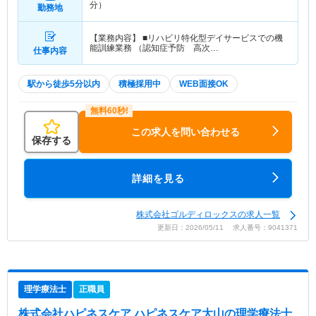
分）
勤務地
【業務内容】 ■リハビリ特化型デイサービスでの機
能訓練業務 （認知症予防 高次…
仕事内容
駅から徒歩5分以内
積極採用中
WEB面接OK
この求人を問い合わせる
保存する
詳細を見る
株式会社ゴルディロックスの求人一覧
更新日：2026/05/11 求人番号：9041371
理学療法士
正職員
株式会社ハピネスケア ハピネスケア大山
の理学療法士