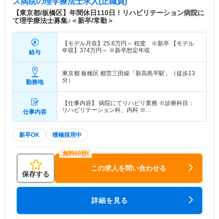
ス病院
の理学療法士求人(正職員)
【東京都/板橋区】年間休日110日！リハビリテーション病院に
て理学療法士募集♪＜新卒/常勤＞
【モデル月収】
25.6
万円～
程度 ※新卒 【モデル
年収】
374
万円～
※新卒想定年収
給与
東京都 板橋区
都営三田線「新高島平駅」（徒歩13
分）
勤務地
【仕事内容】 病院にてリハビリ業務 ※診療科目：
リハビリテーション科、内科 ※…
仕事内容
新卒OK
積極採用中
この求人を問い合わせる
保存する
詳細を見る