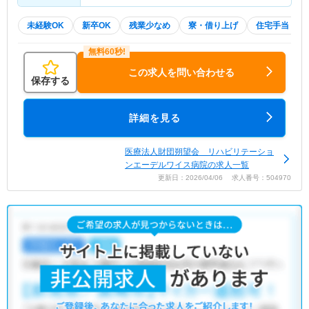
未経験OK
新卒OK
残業少なめ
寮・借り上げ
住宅手当・補
この求人を問い合わせる
保存する
詳細を見る
医療法人財団朔望会 リハビリテーショ
ンエーデルワイス病院の求人一覧
更新日：2026/04/06 求人番号：504970