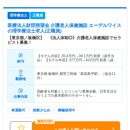
理学療法士
正職員
医療法人財団朔望会 介護老人保健施設 エーデルワイス
の理学療法士求人(正職員)
【東京都／板橋区】 《法人体制◎》介護老人保健施設でセラ
ピスト募集！
【モデル月収】
26.4
万円～
39.1
万円
程度（諸手当
込） 【モデル年収】
377
万円～
423
万円
程度（諸手
給与
当込）
東京都 板橋区
都営三田線「新高島平駅」（徒歩11
分）
勤務地
高齢者を対象としたリハビリ業務全般。日常生活を
行う上での基本動作のサポートをし…
仕事内容
車通勤可
残業少なめ
積極採用中