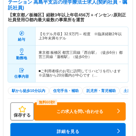
テーション 高島平支店
の理学療法士求人(契約社員・嘱
託社員)
【東京都／板橋区】経験3年以上年収456万＋インセン♪原則正
社員登用◎都内最大級数の事業所を運営
【モデル月収】
32.9
万円～
程度 ※臨床経験2年以
上3年未満モデル
給与
東京都 板橋区
都営三田線「西台駅」（徒歩6分）都
営三田線「蓮根駅」（徒歩0分）
勤務地
■ご利用者様のお宅に訪問してリハビリを行います
※店舗から20分圏内が中心です（…
仕事内容
駅から徒歩10分以内
住宅手当・補助
託児所・育児補助
土日祝
この求人を問い合わせる
保存する
詳細を見る