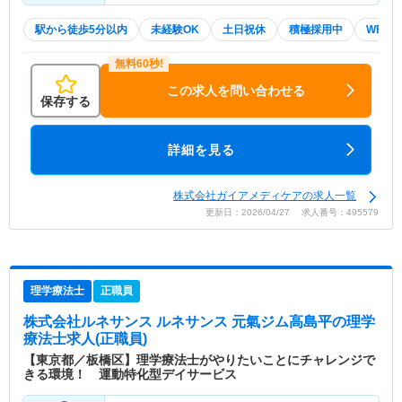
駅から徒歩5分以内
未経験OK
土日祝休
積極採用中
WEB面
この求人を問い合わせる
保存する
詳細を見る
株式会社ガイアメディケアの求人一覧
更新日：2026/04/27 求人番号：495579
理学療法士
正職員
株式会社ルネサンス ルネサンス 元氣ジム高島平
の理学
療法士求人(正職員)
【東京都／板橋区】理学療法士がやりたいことにチャレンジで
きる環境！ 運動特化型デイサービス