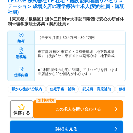
LE.O.VE 株式会社 LE 在宅・施設 訪問看護リハビリス
テーション 成増支店
の理学療法士求人(契約社員・嘱託
社員)
【東京都／板橋区】週休三日制★大手訪問看護で安心の研修体
制☆理学療法士募集＜契約社員＞
【モデル月収】
30.4
万円～
30.4
万円
給与
東京都 板橋区
東京メトロ有楽町線「地下鉄成増
駅」（徒歩2分）東京メトロ副都心線「地下鉄成増
勤務地
駅」（徒歩2分）
■ご利用者様のお宅に訪問してリハビリを行います
※店舗から20分圏内が中心です（…
仕事内容
駅から徒歩5分以内
住宅手当・補助
託児所・育児補助
積極採用
この求人を問い合わせる
保存する
詳細を見る