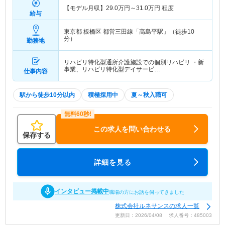
【モデル月収】
29.0
万円～
31.0
万円
程度
給与
東京都 板橋区
都営三田線「高島平駅」（徒歩10
分）
勤務地
リハビリ特化型通所介護施設での個別リハビリ ・新
事業、リハビリ特化型デイサービ…
仕事内容
駅から徒歩10分以内
積極採用中
夏～秋入職可
この求人を問い合わせる
保存する
詳細を見る
インタビュー掲載中
職場の方にお話を伺ってきました
株式会社ルネサンスの求人一覧
更新日：2026/04/08 求人番号：485003