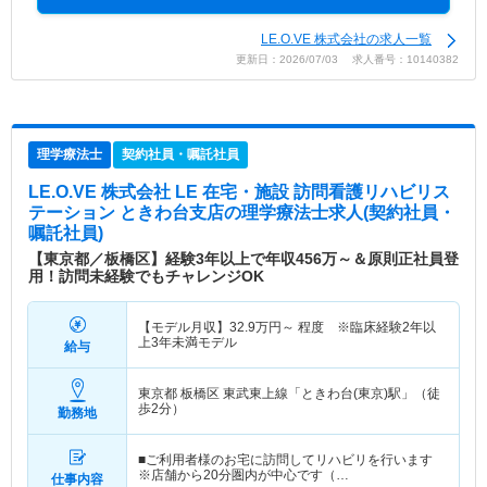
LE.O.VE 株式会社の求人一覧
更新日：2026/07/03 求人番号：10140382
理学療法士
契約社員・嘱託社員
LE.O.VE 株式会社 LE 在宅・施設 訪問看護リハビリス
テーション ときわ台支店
の理学療法士求人(契約社員・
嘱託社員)
【東京都／板橋区】経験3年以上で年収456万～＆原則正社員登
用！訪問未経験でもチャレンジOK
【モデル月収】
32.9
万円～
程度 ※臨床経験2年以
上3年未満モデル
給与
東京都 板橋区
東武東上線「ときわ台(東京)駅」（徒
歩2分）
勤務地
■ご利用者様のお宅に訪問してリハビリを行います
※店舗から20分圏内が中心です（…
仕事内容