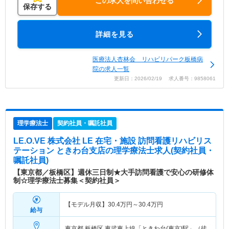
この求人を問い合わせる
保存する
詳細を見る
医療法人杏林会 リハビリパーク板橋病
院の求人一覧
更新日：2026/02/19 求人番号：9858061
理学療法士
契約社員・嘱託社員
LE.O.VE 株式会社 LE 在宅・施設 訪問看護リハビリス
テーション ときわ台支店
の理学療法士求人(契約社員・
嘱託社員)
【東京都／板橋区】週休三日制★大手訪問看護で安心の研修体
制☆理学療法士募集＜契約社員＞
【モデル月収】
30.4
万円～
30.4
万円
給与
東京都 板橋区
東武東上線「ときわ台(東京)駅」（徒