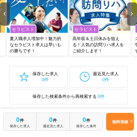
他の条件でも人気の求人がございますので、「こだわり条件」から検索
いただくか、お気軽にお問い合わせください。
全国の理学療法士求人
から検索いただくことも可能です。
セラピスト
セラピスト
無料転職支援サービス
にお申し込みいただくと、ご希望条件をヒアリン
夏入職求人増加中！魅力的
高年収＆土日休みを狙え
グした上で求人をご提案いたします。
なセラピスト求人は早いも
る！人気の訪問リハ求人を
ご希望条件がまだ定まっていない方は
人気の希望条件をピックアップし
の勝ちです！
ご紹介します！
た求人特集
をぜひご活用ください。
転職支援の他、情報収集や募集状況の確認も、お気軽にご相談くださ
い。
保存した求人
最近見た求人
0件
0件
保存した検索条件から再検索する
0件
0
0
0
件
件
件
無料登録
最近見た求人
保存した求人
最近見た求人
保存した条件