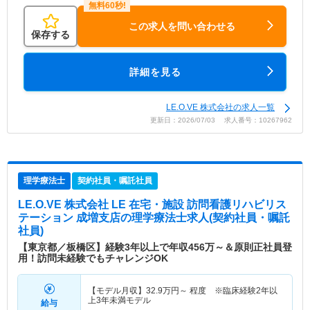
この求人を問い合わせる
保存する
詳細を見る
LE.O.VE 株式会社の求人一覧
更新日：2026/07/03 求人番号：10267962
理学療法士
契約社員・嘱託社員
LE.O.VE 株式会社 LE 在宅・施設 訪問看護リハビリス
テーション 成増支店
の理学療法士求人(契約社員・嘱託
社員)
【東京都／板橋区】経験3年以上で年収456万～＆原則正社員登
用！訪問未経験でもチャレンジOK
【モデル月収】
32.9
万円～
程度 ※臨床経験2年以
上3年未満モデル
給与