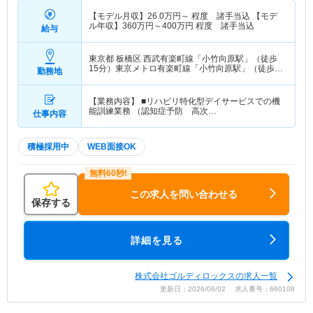
【モデル月収】
26.0
万円～
程度 諸手当込 【モデ
ル年収】
360
万円～
400
万円
程度 諸手当込
給与
東京都 板橋区
西武有楽町線「小竹向原駅」（徒歩
15分）東京メトロ有楽町線「小竹向原駅」（徒歩
勤務地
15分） 他
【業務内容】 ■リハビリ特化型デイサービスでの機
能訓練業務 （認知症予防 高次…
仕事内容
積極採用中
WEB面接OK
この求人を問い合わせる
保存する
詳細を見る
株式会社ゴルディロックスの求人一覧
更新日：2026/06/02 求人番号：660108