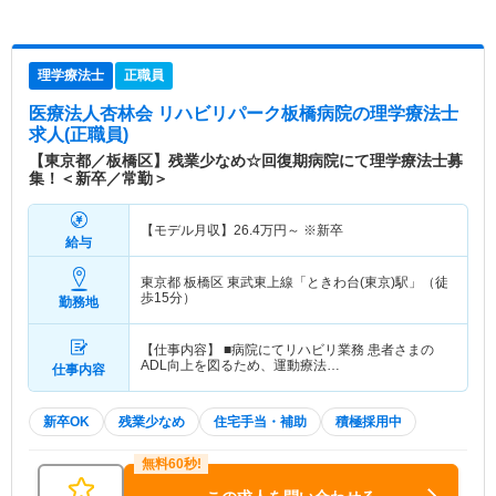
理学療法士
正職員
医療法人杏林会 リハビリパーク板橋病院
の理学療法士
求人(正職員)
【東京都／板橋区】残業少なめ☆回復期病院にて理学療法士募
集！＜新卒／常勤＞
【モデル月収】
26.4
万円～
※新卒
給与
東京都 板橋区
東武東上線「ときわ台(東京)駅」（徒
歩15分）
勤務地
【仕事内容】 ■病院にてリハビリ業務 患者さまの
ADL向上を図るため、運動療法…
仕事内容
新卒OK
残業少なめ
住宅手当・補助
積極採用中