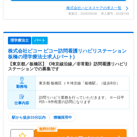
株式会社ハピネスケアの求人一覧
更新日：2026/05/08 求人番号：9108749
理学療法士
パート
株式会社ビコー ビコー訪問看護リハビリステーション
板橋
の理学療法士求人(パート)
【東京都／板橋区】《埼京線沿線／非常勤》訪問看護リハビリ
ステーションでの募集です
東京都 板橋区
ＪＲ埼京線「板橋駅」（徒歩8分）
勤務地
訪問リハビリ業務を行っていただきます。 ※一日平
均5～6件程度の訪問になります
仕事内容
駅から徒歩10分以内
積極採用中