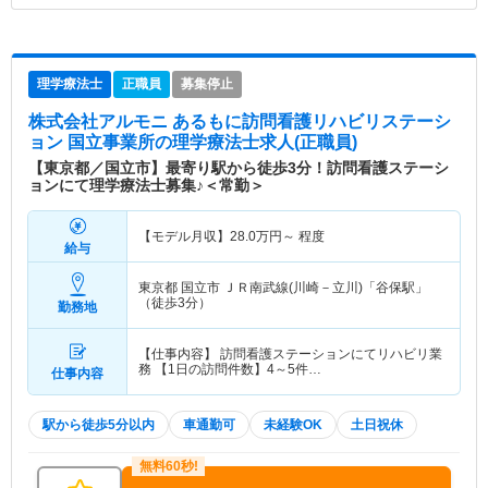
理学療法士
正職員
募集停止
株式会社アルモニ あるもに訪問看護リハビリステーシ
ョン 国立事業所
の理学療法士求人(正職員)
【東京都／国立市】最寄り駅から徒歩3分！訪問看護ステーシ
ョンにて理学療法士募集♪＜常勤＞
【モデル月収】
28.0
万円～
程度
給与
東京都 国立市
ＪＲ南武線(川崎－立川)「谷保駅」
（徒歩3分）
勤務地
【仕事内容】 訪問看護ステーションにてリハビリ業
務 【1日の訪問件数】4～5件…
仕事内容
駅から徒歩5分以内
車通勤可
未経験OK
土日祝休