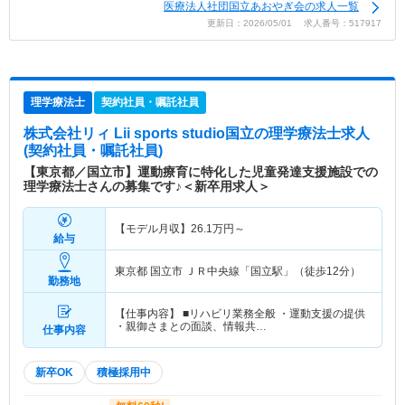
医療法人社団国立あおやぎ会の求人一覧
更新日：2026/05/01 求人番号：517917
理学療法士
契約社員・嘱託社員
株式会社リィ Lii sports studio国立
の理学療法士求人
(契約社員・嘱託社員)
【東京都／国立市】運動療育に特化した児童発達支援施設での
理学療法士さんの募集です♪＜新卒用求人＞
【モデル月収】
26.1
万円～
給与
東京都 国立市
ＪＲ中央線「国立駅」（徒歩12分）
勤務地
【仕事内容】 ■リハビリ業務全般 ・運動支援の提供
・親御さまとの面談、情報共…
仕事内容
新卒OK
積極採用中