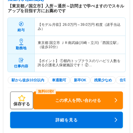
【東京都／国立市】入所～通所～訪問まで学べますのでスキル
アップを目指す方にお薦めです
【モデル月収】
26.0
万円～
39.0
万円
程度（諸手当込
み）
給与
東京都 国立市
ＪＲ南武線(川崎－立川)「西国立駅」
（徒歩10分）
勤務地
【ポイント】 ①都内トップクラスのリハビリ人数を
誇る介護老人保健施設です！ ②…
仕事内容
駅から徒歩10分以内
車通勤可
新卒OK
残業少なめ
住宅手
この求人を問い合わせる
保存する
詳細を見る