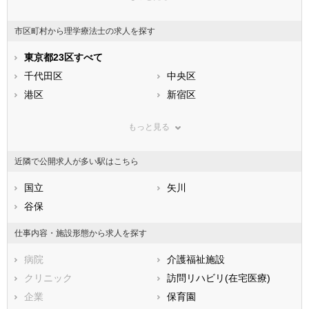
東京都
神奈川県
新潟県
山梨県
長野県
富山県
市区町村から理学療法士の求人を探す
石川県
福井県
岐阜県
静岡県
東京都23区すべて
愛知県
三重県
滋賀県
千代田区
京都府
中央区
大阪府
兵庫県
港区
奈良県
新宿区
和歌山県
鳥取県
文京区
島根県
台東区
岡山県
もっと見る
広島県
墨田区
山口県
江東区
徳島県
香川県
品川区
愛媛県
目黒区
高知県
近隣で公開求人が多い駅はこちら
福岡県
大田区
佐賀県
世田谷区
長崎県
熊本県
渋谷区
国立
大分県
中野区
矢川
宮崎県
鹿児島県
杉並区
谷保
沖縄県
豊島区
北区
荒川区
仕事内容・施設形態から求人を探す
板橋区
練馬区
病院
介護福祉施設
足立区
葛飾区
クリニック
訪問リハビリ(在宅医療)
江戸川区
企業
保育園
市部