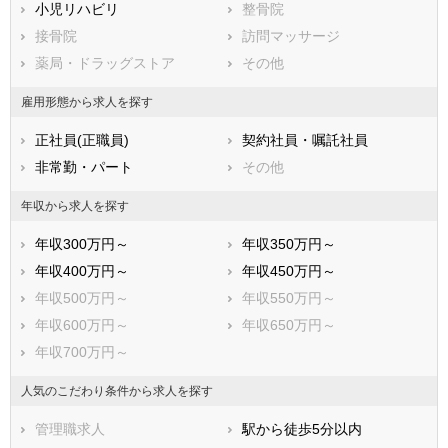
小児リハビリ
整骨院
八王子市
立川市
接骨院
訪問マッサージ
武蔵野市
三鷹市
薬局・ドラッグストア
その他
青梅市
府中市
昭島市
調布市
雇用形態から求人を探す
町田市
小金井市
正社員(正職員)
契約社員・嘱託社員
小平市
日野市
非常勤・パート
その他
東村山市
国分寺市
国立市
福生市
年収から求人を探す
狛江市
東大和市
年収300万円～
年収350万円～
清瀬市
東久留米市
年収400万円～
年収450万円～
武蔵村山市
多摩市
年収500万円～
年収550万円～
稲城市
羽村市
年収600万円～
年収650万円～
あきる野市
西東京市
年収700万円～
西多摩郡瑞穂町
西多摩郡日の出町
西多摩郡檜原村
西多摩郡奥多摩町
人気のこだわり条件から求人を探す
大島町
利島村
管理職求人
駅から徒歩5分以内
新島村
神津島村