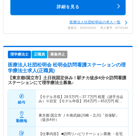
詳細を見る
医療法人社団松明会の求人一覧
更新日：2025/10/01 求人番号：9770140
理学療法士
正職員
募集停止
医療法人社団松明会 松明会訪問看護ステーション
の理
学療法士求人(正職員)
【東京都/国立市】土日祝固定休み！駅チカ徒歩4分☆訪問看護
ステーションにて理学療法士募集♪
【モデル月収】
29.5
万円～
37.7
万円
程度（諸手当込
み）※目安 【モデル年収】
354
万円～
453
万円
程度
給与
（諸手当込み）※目安
東京都 国立市
ＪＲ南武線(川崎－立川)「谷保駅」
（徒歩4分）
勤務地
【仕事内容】 ■訪問リハビリテーション業務 ・在宅