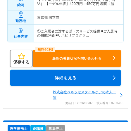
込） 【モデル年収】
420
万円～
450
万円
程度（諸手
給与
当込）
東京都 国立市
勤務地
①ご入居者に対する以下のサービス提供 ■ご入居時
の機能評価 ■リハビリプログラ…
仕事内容
最新の募集状況を問い合わせる
保存する
詳細を見る
株式会社ベネッセスタイルケアの求人一
覧
更新日：2026/08/07 求人番号：9783438
理学療法士
正職員
募集停止