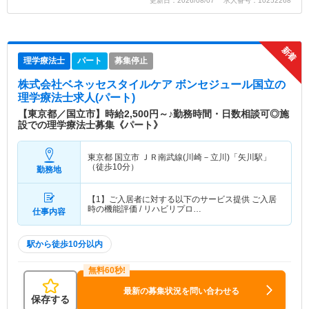
更新日：2026/08/07 求人番号：10252268
理学療法士
パート
募集停止
株式会社ベネッセスタイルケア ボンセジュール国立
の
理学療法士求人(パート)
【東京都／国立市】時給2,500円～♪勤務時間・日数相談可◎施
設での理学療法士募集《パート》
東京都 国立市
ＪＲ南武線(川崎－立川)「矢川駅」
（徒歩10分）
勤務地
【1】ご入居者に対する以下のサービス提供 ご入居
時の機能評価 / リハビリプロ…
仕事内容
駅から徒歩10分以内
最新の募集状況を問い合わせる
保存する