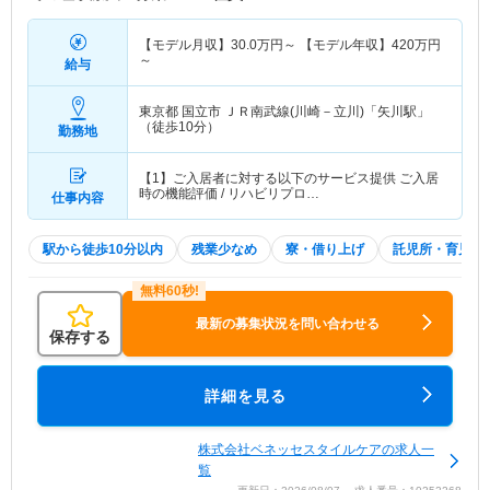
【モデル月収】
30.0
万円～
【モデル年収】
420
万円
～
給与
東京都 国立市
ＪＲ南武線(川崎－立川)「矢川駅」
（徒歩10分）
勤務地
【1】ご入居者に対する以下のサービス提供 ご入居
時の機能評価 / リハビリプロ…
仕事内容
駅から徒歩10分以内
残業少なめ
寮・借り上げ
託児所・育児補
最新の募集状況を問い合わせる
保存する
詳細を見る
株式会社ベネッセスタイルケアの求人一
覧