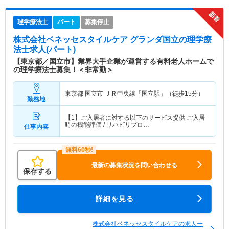
理学療法士
パート
募集停止
株式会社ベネッセスタイルケア グランダ国立
の理学療
法士求人(パート)
【東京都／国立市】業界大手企業が運営する有料老人ホームで
の理学療法士募集！＜非常勤＞
東京都 国立市
ＪＲ中央線「国立駅」（徒歩15分）
勤務地
【1】ご入居者に対する以下のサービス提供 ご入居
時の機能評価 / リハビリプロ…
仕事内容
最新の募集状況を問い合わせる
保存する
詳細を見る
株式会社ベネッセスタイルケアの求人一