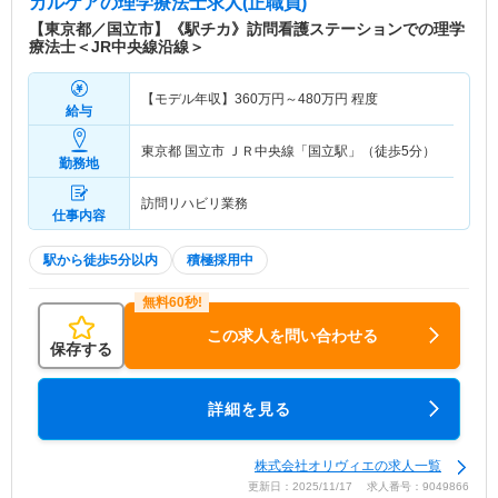
カルケア
の理学療法士求人(正職員)
【東京都／国立市】《駅チカ》訪問看護ステーションでの理学
療法士＜JR中央線沿線＞
【モデル年収】
360
万円～
480
万円
程度
給与
東京都 国立市
ＪＲ中央線「国立駅」（徒歩5分）
勤務地
訪問リハビリ業務
仕事内容
駅から徒歩5分以内
積極採用中
この求人を問い合わせる
保存する
詳細を見る
株式会社オリヴィエの求人一覧
更新日：2025/11/17 求人番号：9049866