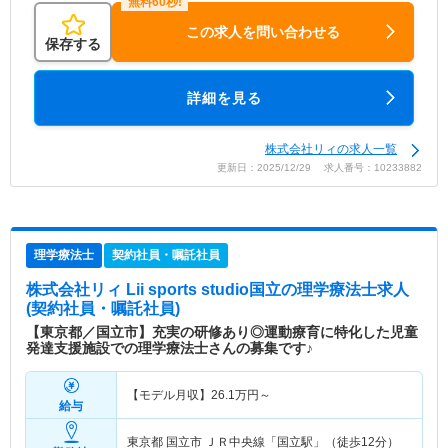
この求人を問い合わせる
保存する
詳細を見る
株式会社リィの求人一覧
更新日：2025/12/29 求人番号：10233882
理学療法士
契約社員・嘱託社員
株式会社リィ Lii sports studio国立
の理学療法士求人
(契約社員・嘱託社員)
【東京都／国立市】充実の研修あり◎運動療育に特化した児童
発達支援施設での理学療法士さんの募集です♪
【モデル月収】
26.1
万円～
給与
東京都 国立市
ＪＲ中央線「国立駅」（徒歩12分）