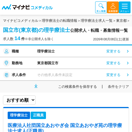
マイナビコメディカル
理学療法士の転職情報
理学療法士求人一覧
東京都
国立市(東京都)の理学療法士
公開求人・転職・募集情報一覧
14
求人数
件
※非公開求人を除く
2026年08月08日(土)更新
職種
理学療法士
変更する
勤務地
東京都国立市
変更する
求人条件
その他求人条件未設定
変更する
この検索条件を保存する
条件をクリア
理学療法士
正職員
医療法人社団国立あおやぎ会 国立あおやぎ苑
の理学療
法士求人(正職員)