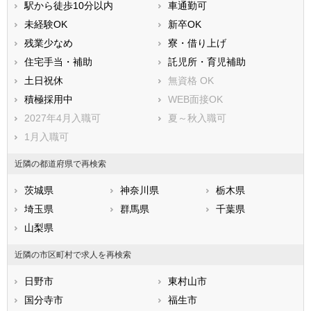
駅から徒歩10分以内
車通勤可
三宅村
御蔵島村
未経験OK
新卒OK
八丈島八丈町
青ヶ島村
残業少なめ
寮・借り上げ
小笠原村
住宅手当・補助
託児所・育児補助
土日祝休
無資格 OK
積極採用中
WEB面接OK
2027年4月入職可
夏～秋入職可
1月入職可
近隣の都道府県で再検索
茨城県
神奈川県
栃木県
埼玉県
群馬県
千葉県
山梨県
近隣の市区町村で求人を再検索
日野市
東村山市
国分寺市
福生市