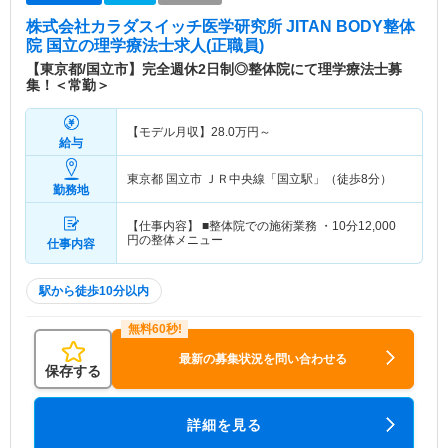
株式会社カラダスイッチ医学研究所 JITAN BODY整体
院 国立
の理学療法士求人(正職員)
【東京都/国立市】完全週休2日制◎整体院にて理学療法士募
集！＜常勤＞
【モデル月収】
28.0
万円～
給与
東京都 国立市
ＪＲ中央線「国立駅」（徒歩8分）
勤務地
【仕事内容】 ■整体院での施術業務 ・10分12,000
円の整体メニュー
仕事内容
駅から徒歩10分以内
最新の募集状況を問い合わせる
保存する
詳細を見る