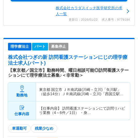
株式会社カラダスイッチ医学研究所の求
人一覧
更新日：2026/01/22 求人番号：9779194
理学療法士
パート
募集停止
株式会社つぎの新 訪問看護ステーションにじ
の理学療
法士求人(パート)
【東京都／国立市】勤務時間、曜日相談可能◎訪問看護ステー
ションにて理学療法士募集♪＜非常勤＞
東京都 国立市
ＪＲ南武線(川崎－立川)「矢川駅」
（徒歩14分）ＪＲ南武線(川崎－立川)「西国立駅」
勤務地
（徒歩15分）
【仕事内容】 訪問看護ステーションにて訪問リハビ
リ業務（4～6件／1日） ・身…
仕事内容
車通勤可
残業少なめ