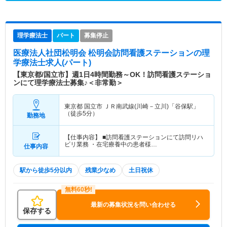
理学療法士
パート
募集停止
医療法人社団松明会 松明会訪問看護ステーション
の理
学療法士求人(パート)
【東京都/国立市】週1日4時間勤務～OK！訪問看護ステーショ
ンにて理学療法士募集♪＜非常勤＞
東京都 国立市
ＪＲ南武線(川崎－立川)「谷保駅」
（徒歩5分）
勤務地
【仕事内容】 ■訪問看護ステーションにて訪問リハ
ビリ業務 ・在宅療養中の患者様…
仕事内容
駅から徒歩5分以内
残業少なめ
土日祝休
最新の募集状況を問い合わせる
保存する