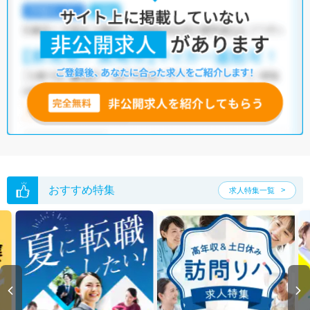
・
土日祝休
・
積極採用中
・
新卒OK
・
正社員(正職員)
・
介護福祉
施設
・
訪問リハビリ(在宅医療)
・
小児リハビリ
・
保育園
他の条件でも人気の求人がございますので、「こだわり条件」から検索
いただくか、お気軽にお問い合わせください。
全国の理学療法士求人
から検索いただくことも可能です。
無料転職支援サービス
にお申し込みいただくと、ご希望条件をヒアリン
グした上で求人をご提案いたします。
ご希望条件がまだ定まっていない方は
人気の希望条件をピックアップし
た求人特集
をぜひご活用ください。
転職支援の他、情報収集や募集状況の確認も、お気軽にご相談くださ
い。
おすすめ特集
求人特集一覧