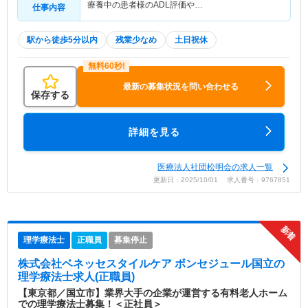
療養中の患者様のADL評価や…
仕事内容
駅から徒歩5分以内
残業少なめ
土日祝休
最新の募集状況を問い合わせる
保存する
詳細を見る
医療法人社団松明会の求人一覧
更新日：2025/10/01 求人番号：9767851
理学療法士
正職員
募集停止
株式会社ベネッセスタイルケア ボンセジュール国立
の
理学療法士求人(正職員)
【東京都／国立市】業界大手の企業が運営する有料老人ホーム
での理学療法士募集！＜正社員＞