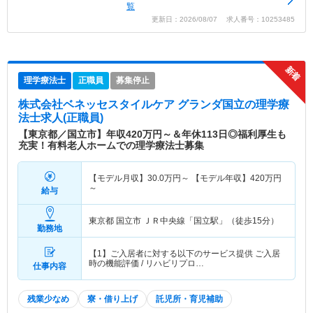
覧
更新日：2026/08/07 求人番号：10253485
理学療法士
正職員
募集停止
株式会社ベネッセスタイルケア グランダ国立
の理学療
法士求人(正職員)
【東京都／国立市】年収420万円～＆年休113日◎福利厚生も
充実！有料老人ホームでの理学療法士募集
【モデル月収】
30.0
万円～
【モデル年収】
420
万円
～
給与
東京都 国立市
ＪＲ中央線「国立駅」（徒歩15分）
勤務地
【1】ご入居者に対する以下のサービス提供 ご入居
時の機能評価 / リハビリプロ…
仕事内容
残業少なめ
寮・借り上げ
託児所・育児補助