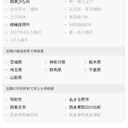
残業少なめ
寮・借り上げ
八丈島八丈町
青ヶ島村
住宅手当・補助
託児所・育児補助
小笠原村
土日祝休
無資格 OK
積極採用中
WEB面接OK
2027年4月入職可
夏～秋入職可
1月入職可
近隣の都道府県で再検索
茨城県
神奈川県
栃木県
埼玉県
群馬県
千葉県
山梨県
近隣の市区町村で求人を再検索
羽村市
あきる野市
西東京市
西多摩郡日の出町
西多摩郡檜原村
西多摩郡奥多摩町