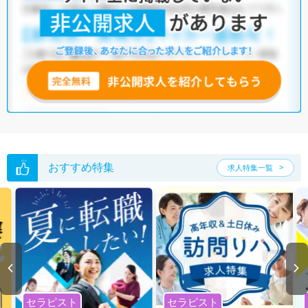
・
積極採用中
・
残業少なめ
・
未経験OK
・
正社員(正職員)
・
病
院
・
介護福祉施設
他の条件でも人気の求人がございますので、「こだわり条件」から検索
いただくか、お気軽にお問い合わせください。
全国の理学療法士求人
から検索いただくことも可能です。
無料転職支援サービス
にお申し込みいただくと、ご希望条件をヒアリン
グした上で求人をご提案いたします。
ご希望条件がまだ定まっていない方は
人気の希望条件をピックアップし
た求人特集
をぜひご活用ください。
転職支援の他、情報収集や募集状況の確認も、お気軽にご相談くださ
い。
おすすめ特集
求人特集一覧
セラピスト
セラピスト