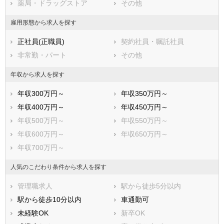
薬局・ドラッグストア
その他
武蔵野市
三鷹市
青梅市
府中市
雇用形態から求人を探す
昭島市
調布市
正社員(正職員)
契約社員・嘱託社員
町田市
小金井市
非常勤・パート
その他
小平市
日野市
東村山市
国分寺市
年収から求人を探す
国立市
福生市
年収300万円～
年収350万円～
狛江市
東大和市
年収400万円～
年収450万円～
清瀬市
東久留米市
年収500万円～
年収550万円～
武蔵村山市
多摩市
年収600万円～
年収650万円～
稲城市
羽村市
年収700万円～
あきる野市
西東京市
西多摩郡瑞穂町
西多摩郡日の出町
人気のこだわり条件から求人を探す
西多摩郡檜原村
西多摩郡奥多摩町
管理職求人
駅から徒歩5分以内
大島町
利島村
駅から徒歩10分以内
車通勤可
新島村
神津島村
未経験OK
新卒OK
三宅村
御蔵島村