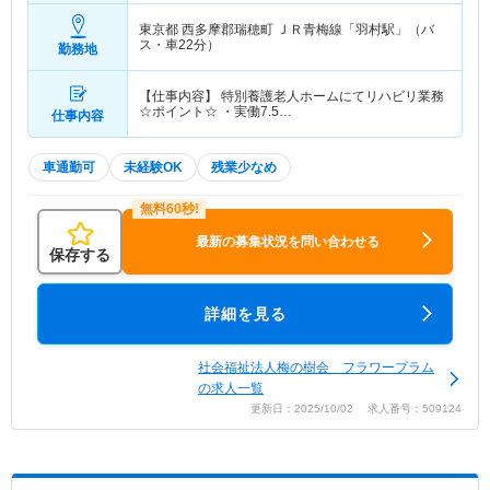
東京都 西多摩郡瑞穂町
ＪＲ青梅線「羽村駅」（バ
ス・車22分）
勤務地
【仕事内容】 特別養護老人ホームにてリハビリ業務
☆ポイント☆ ・実働7.5…
仕事内容
車通勤可
未経験OK
残業少なめ
最新の募集状況を問い合わせる
保存する
詳細を見る
社会福祉法人梅の樹会 フラワープラム
の求人一覧
更新日：2025/10/02 求人番号：509124