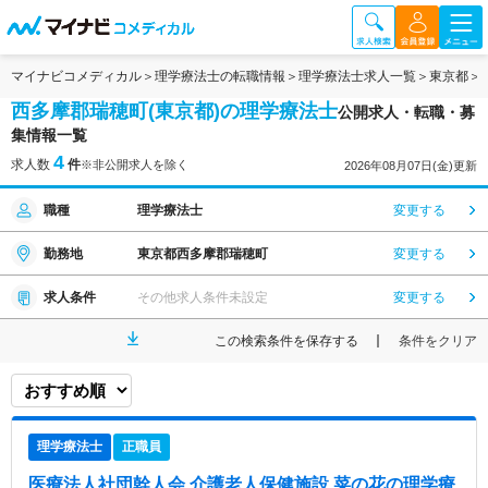
マイナビコメディカル
理学療法士の転職情報
理学療法士求人一覧
東京都
西多摩郡瑞穂町(東京都)の理学療法士
公開求人・転職・募
集情報一覧
4
求人数
件
※非公開求人を除く
2026年08月07日(金)更新
職種
理学療法士
変更する
勤務地
東京都西多摩郡瑞穂町
変更する
求人条件
その他求人条件未設定
変更する
この検索条件を保存する
条件をクリア
理学療法士
正職員
医療法人社団幹人会 介護老人保健施設 菜の花
の理学療