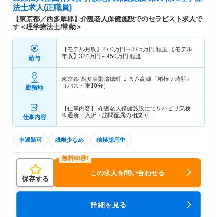
法士求人(正職員)
【東京都／西多摩郡】介護老人保健施設でのセラピスト求人で
す＜理学療法士/常勤＞
【モデル月収】
27.0
万円～
37.5
万円
程度 【モデル
年収】
324
万円～
450
万円
程度
給与
東京都 西多摩郡瑞穂町
ＪＲ八高線「箱根ケ崎駅」
（バス・車10分）
勤務地
【仕事内容】 介護老人保健施設にてリハビリ業務
※通所・入所・訪問配属の相談可…
仕事内容
車通勤可
残業少なめ
積極採用中
この求人を問い合わせる
保存する
詳細を見る