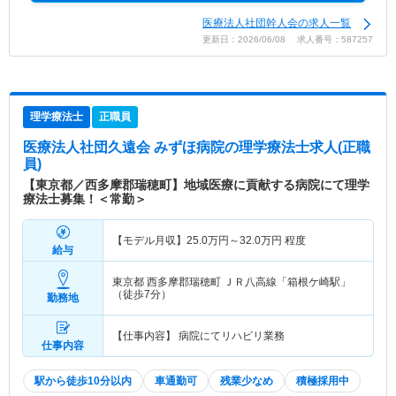
医療法人社団幹人会の求人一覧
更新日：2026/06/08 求人番号：587257
理学療法士
正職員
医療法人社団久遠会 みずほ病院
の理学療法士求人(正職
員)
【東京都／西多摩郡瑞穂町】地域医療に貢献する病院にて理学
療法士募集！＜常勤＞
【モデル月収】
25.0
万円～
32.0
万円
程度
給与
東京都 西多摩郡瑞穂町
ＪＲ八高線「箱根ケ崎駅」
（徒歩7分）
勤務地
【仕事内容】 病院にてリハビリ業務
仕事内容
駅から徒歩10分以内
車通勤可
残業少なめ
積極採用中