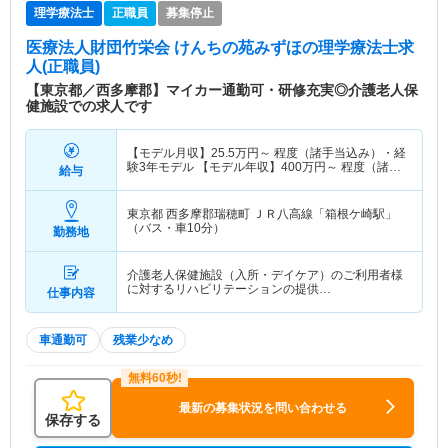
理学療法士
正職員
募集停止
医療法人財団竹栄会 けんちの苑みずほ
の理学療法士求
人(正職員)
【東京都／西多摩郡】マイカー通勤可・研修充実◎介護老人保
健施設での求人です
【モデル月収】
25.5
万円～
程度（諸手当込み）・経
験3年モデル 【モデル年収】
400
万円～
程度（諸手
給与
当込み）・経験3年モデル
東京都 西多摩郡瑞穂町
ＪＲ八高線「箱根ケ崎駅」
（バス・車10分）
勤務地
介護老人保健施設（入所・デイケア）のご利用者様
に対するリハビリテーションの提供…
仕事内容
車通勤可
残業少なめ
最新の募集状況を問い合わせる
保存する