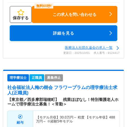
この求人を問い合わせる
保存する
詳細を見る
医療法人社団久遠会の求人一覧
更新日：2025/10/01 求人番号：9124417
理学療法士
正職員
募集停止
社会福祉法人梅の樹会 フラワープラム
の理学療法士求
人(正職員)
【東京都／西多摩郡瑞穂町】 残業ほぼなし！特別養護老人ホ
ームで理学療法士募集！＜常勤＞
【モデル月収】
30.0
万円～
程度 【モデル年収】
488
万円～
※経験5年モデル
給与