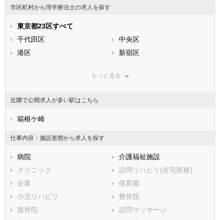
市区町村から理学療法士の求人を探す
石川県
福井県
岐阜県
静岡県
東京都23区すべて
愛知県
三重県
滋賀県
千代田区
京都府
中央区
大阪府
兵庫県
港区
奈良県
新宿区
和歌山県
鳥取県
文京区
島根県
台東区
岡山県
もっと見る
広島県
墨田区
山口県
江東区
徳島県
香川県
品川区
愛媛県
目黒区
高知県
近隣で公開求人が多い駅はこちら
福岡県
大田区
佐賀県
世田谷区
長崎県
熊本県
渋谷区
箱根ケ崎
大分県
中野区
宮崎県
鹿児島県
杉並区
沖縄県
豊島区
仕事内容・施設形態から求人を探す
北区
荒川区
病院
介護福祉施設
板橋区
練馬区
クリニック
訪問リハビリ(在宅医療)
足立区
葛飾区
企業
保育園
江戸川区
小児リハビリ
整骨院
市部
接骨院
訪問マッサージ
八王子市
立川市