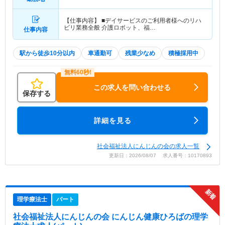
【仕事内容】 ■デイサービスのご利用者様へのリハ
ビリ業務全般 介護ロボット、福…
仕事内容
駅から徒歩10分以内
車通勤可
残業少なめ
積極採用中
この求人を問い合わせる
保存する
詳細を見る
社会福祉法人にんじんの会の求人一覧
更新日：2026/08/07 求人番号：10170893
理学療法士
パート
社会福祉法人にんじんの会 にんじん健康ひろば
の理学