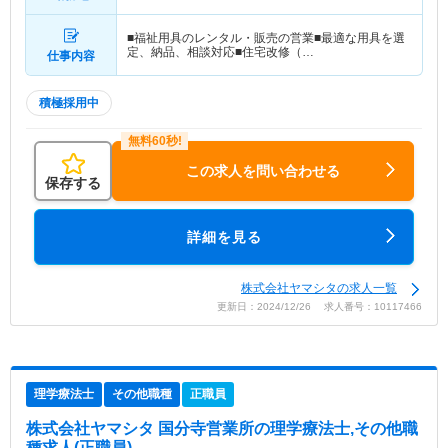
■福祉用具のレンタル・販売の営業■最適な用具を選
定、納品、相談対応■住宅改修（…
仕事内容
積極採用中
この求人を問い合わせる
保存する
詳細を見る
株式会社ヤマシタの求人一覧
更新日：2024/12/26 求人番号：10117466
理学療法士
その他職種
正職員
株式会社ヤマシタ 国分寺営業所
の理学療法士,その他職
種求人(正職員)