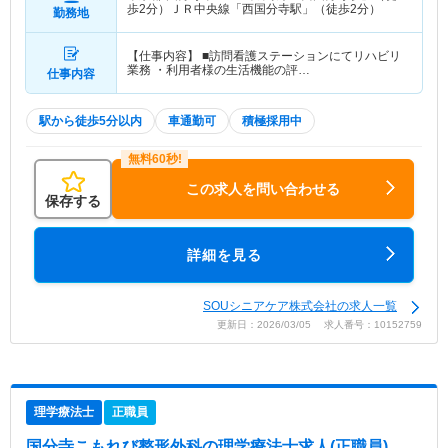
歩2分）ＪＲ中央線「西国分寺駅」（徒歩2分）
勤務地
【仕事内容】 ■訪問看護ステーションにてリハビリ
業務 ・利用者様の生活機能の評…
仕事内容
駅から徒歩5分以内
車通勤可
積極採用中
この求人を問い合わせる
保存する
詳細を見る
SOUシニアケア株式会社の求人一覧
更新日：2026/03/05 求人番号：10152759
理学療法士
正職員
国分寺こもれび整形外科
の理学療法士求人(正職員)