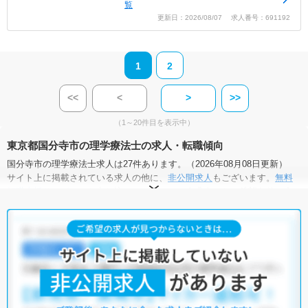
覧
更新日：2026/08/07 求人番号：691192
1
2
<<
<
>
>>
（1～20件目を表示中）
東京都国分寺市の理学療法士の求人・転職傾向
国分寺市の理学療法士求人は27件あります。（2026年08月08日更新）
サイト上に掲載されている求人の他に、
非公開求人
もございます。
無料
転職支援サービス
にお申し込みいただくと、全求人からご希望条件に合
う求人を提案させていただきます。
国分寺市の理学療法士求人では以下のような条件が人気です。
・
土日祝休
・
積極採用中
・
残業少なめ
・
正社員(正職員)
・
病
院
・
クリニック
・
介護福祉施設
・
訪問リハビリ(在宅医療)
他の条件でも人気の求人がございますので、「こだわり条件」から検索
いただくか、お気軽にお問い合わせください。