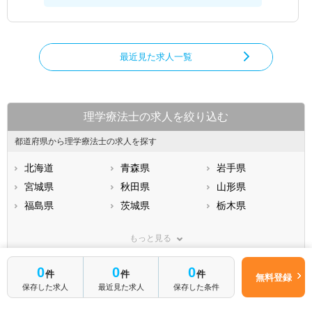
最近見た求人一覧
理学療法士の求人を絞り込む
都道府県から理学療法士の求人を探す
北海道
青森県
岩手県
宮城県
秋田県
山形県
福島県
茨城県
栃木県
群馬県
埼玉県
千葉県
もっと見る
東京都
神奈川県
新潟県
山梨県
長野県
富山県
0
0
0
市区町村から理学療法士の求人を探す
件
件
件
無料登録
石川県
福井県
岐阜県
保存した求人
最近見た求人
保存した条件
静岡県
東京都23区すべて
愛知県
三重県