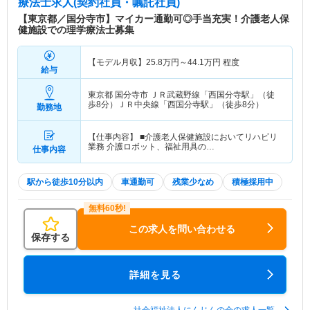
療法士求人(契約社員・嘱託社員)
【東京都／国分寺市】マイカー通勤可◎手当充実！介護老人保
健施設での理学療法士募集
【モデル月収】
25.8
万円～
44.1
万円
程度
給与
東京都 国分寺市
ＪＲ武蔵野線「西国分寺駅」（徒
歩8分）ＪＲ中央線「西国分寺駅」（徒歩8分）
勤務地
【仕事内容】 ■介護老人保健施設においてリハビリ
業務 介護ロボット、福祉用具の…
仕事内容
駅から徒歩10分以内
車通勤可
残業少なめ
積極採用中
この求人を問い合わせる
保存する
詳細を見る