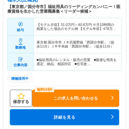
【東京都／国分寺市】福祉用具のリーディングカンパニー！医
療資格を生かした営業職募集＜リーダー候補＞
【モデル月収】
31.0
万円～
40.8
万円
※月10時間の
残業をした場合のモデル例 【モデル年収】
478
万円
給与
～
627
万円
※毎月10時間の残業をした場合のモデル
例
東京都 国分寺市
ＪＲ武蔵野線「西国分寺駅」（徒
歩11分）ＪＲ中央線「西国分寺駅」（徒歩11分）
勤務地
■福祉用具のレンタル・販売の営業 ■最適な用具を
選定、納品、相談対応 ■住宅改…
仕事内容
積極採用中
この求人を問い合わせる
保存する
詳細を見る