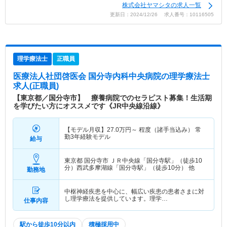
株式会社ヤマシタの求人一覧
更新日：2024/12/26 求人番号：10116505
理学療法士
正職員
医療法人社団啓医会 国分寺内科中央病院
の理学療法士
求人(正職員)
【東京都／国分寺市】 療養病院でのセラピスト募集！生活期
を学びたい方にオススメです《JR中央線沿線》
【モデル月収】
27.0
万円～
程度（諸手当込み） 常
勤3年経験モデル
給与
東京都 国分寺市
ＪＲ中央線「国分寺駅」（徒歩10
分）西武多摩湖線「国分寺駅」（徒歩10分） 他
勤務地
中枢神経疾患を中心に、幅広い疾患の患者さまに対
し理学療法を提供しています。理学…
仕事内容
駅から徒歩10分以内
積極採用中