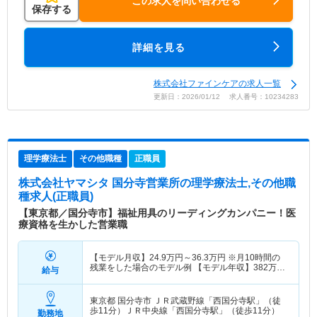
この求人を問い合わせる
保存する
詳細を見る
株式会社ファインケアの求人一覧
更新日：2026/01/12 求人番号：10234283
理学療法士
その他職種
正職員
株式会社ヤマシタ 国分寺営業所
の理学療法士,その他職
種求人(正職員)
【東京都／国分寺市】福祉用具のリーディングカンパニー！医
療資格を生かした営業職
【モデル月収】
24.9
万円～
36.3
万円
※月10時間の
残業をした場合のモデル例 【モデル年収】
382
万円
給与
～
558
万円
※毎月10時間の残業をした場合のモデル
例
東京都 国分寺市
ＪＲ武蔵野線「西国分寺駅」（徒
歩11分）ＪＲ中央線「西国分寺駅」（徒歩11分）
勤務地