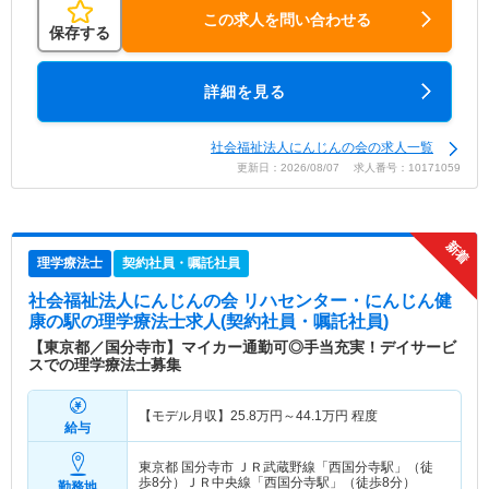
この求人を問い合わせる
保存する
詳細を見る
社会福祉法人にんじんの会の求人一覧
更新日：2026/08/07 求人番号：10171059
理学療法士
契約社員・嘱託社員
社会福祉法人にんじんの会 リハセンター・にんじん健
康の駅
の理学療法士求人(契約社員・嘱託社員)
【東京都／国分寺市】マイカー通勤可◎手当充実！デイサービ
スでの理学療法士募集
【モデル月収】
25.8
万円～
44.1
万円
程度
給与
東京都 国分寺市
ＪＲ武蔵野線「西国分寺駅」（徒
歩8分）ＪＲ中央線「西国分寺駅」（徒歩8分）
勤務地