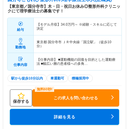
【東京都／国分寺市】木・日・祝日お休み◎整形外科クリニッ
クにて理学療法士の募集です！
【モデル月収】
34.0
万円～
※経験・スキルに応じて
決定
給与
東京都 国分寺市
ＪＲ中央線「国立駅」（徒歩10
分）
勤務地
【仕事内容】 ■運動機能の回復を目的とした運動療
法 ■幅広い層の患者様への多角…
仕事内容
駅から徒歩10分以内
車通勤可
積極採用中
この求人を問い合わせる
保存する
詳細を見る