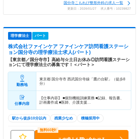
国分寺こもれび整形外科の求人一覧
更新日：2026/01/27 求人番号：10239827
理学療法士
パート
株式会社ファインケア ファインケア訪問看護ステーシ
ョン国分寺
の理学療法士求人(パート)
【東京都／国分寺市】高給与☆土日お休み◎訪問看護ステーシ
ョンにて理学療法士の募集です！＜パート＞
東京都 国分寺市
西武国分寺線「鷹の台駅」（徒歩8
分）
勤務地
【仕事内容】 ■個別機能訓練業務 ■記録、報告書、
計画書作成 ■医師、介護支援…
仕事内容
駅から徒歩10分以内
残業少なめ
積極採用中