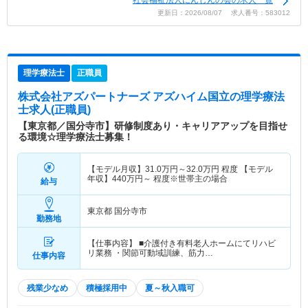
社会福祉法人にんじんの会の求人一覧
更新日：2026/08/07 求人番号：583012
理学療法士
正職員
株式会社アズパートナーズ アズハイム国立
の理学療法
士求人(正職員)
【東京都／国分寺市】研修制度あり・キャリアアップを目指せ
る環境☆理学療法士募集！
【モデル月収】
31.0
万円～
32.0
万円
程度 【モデル
年収】
440
万円～
程度※世帯主の場合
給与
東京都 国分寺市
勤務地
【仕事内容】 ■介護付き有料老人ホームにてリハビ
リ業務 ・関節可動域訓練、筋力…
仕事内容
残業少なめ
積極採用中
夏～秋入職可