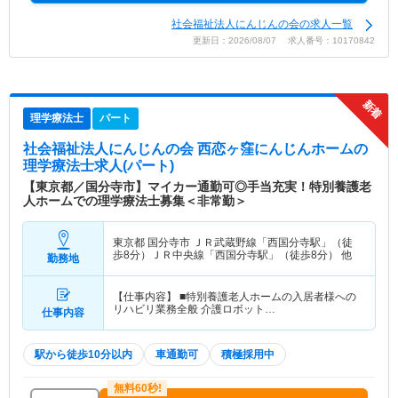
社会福祉法人にんじんの会の求人一覧
更新日：2026/08/07 求人番号：10170842
理学療法士
パート
社会福祉法人にんじんの会 西恋ヶ窪にんじんホーム
の
理学療法士求人(パート)
【東京都／国分寺市】マイカー通勤可◎手当充実！特別養護老
人ホームでの理学療法士募集＜非常勤＞
東京都 国分寺市
ＪＲ武蔵野線「西国分寺駅」（徒
歩8分）ＪＲ中央線「西国分寺駅」（徒歩8分） 他
勤務地
【仕事内容】 ■特別養護老人ホームの入居者様への
リハビリ業務全般 介護ロボット…
仕事内容
駅から徒歩10分以内
車通勤可
積極採用中