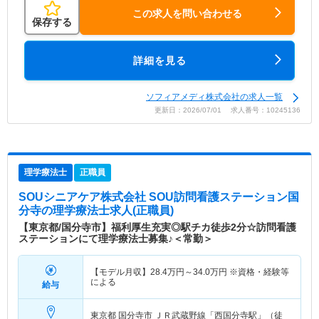
この求人を問い合わせる
保存する
詳細を見る
ソフィアメディ株式会社の求人一覧
更新日：2026/07/01 求人番号：10245136
理学療法士
正職員
SOUシニアケア株式会社 SOU訪問看護ステーション国
分寺
の理学療法士求人(正職員)
【東京都/国分寺市】福利厚生充実◎駅チカ徒歩2分☆訪問看護
ステーションにて理学療法士募集♪＜常勤＞
【モデル月収】
28.4
万円～
34.0
万円
※資格・経験等
による
給与
東京都 国分寺市
ＪＲ武蔵野線「西国分寺駅」（徒