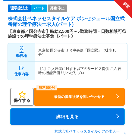
理学療法士
パート
募集停止
株式会社ベネッセスタイルケア ボンセジュール国立弐
番館
の理学療法士求人(パート)
【東京都／国分寺市】時給2,500円～♪勤務時間・日数相談可◎
施設での理学療法士募集《パート》
東京都 国分寺市
ＪＲ中央線「国立駅」（徒歩18
分）
勤務地
【1】ご入居者に対する以下のサービス提供 ご入居
時の機能評価 / リハビリプロ…
仕事内容
最新の募集状況を問い合わせる
保存する
詳細を見る
株式会社ベネッセスタイルケアの求人一