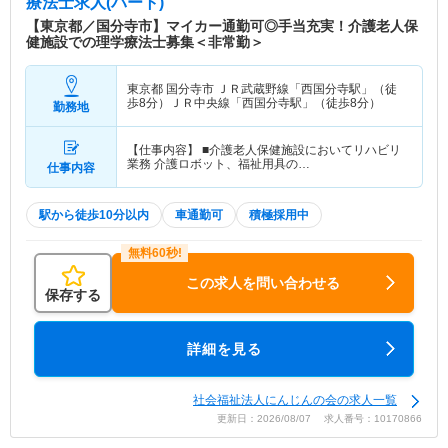
療法士求人(パート)
【東京都／国分寺市】マイカー通勤可◎手当充実！介護老人保
健施設での理学療法士募集＜非常勤＞
東京都 国分寺市
ＪＲ武蔵野線「西国分寺駅」（徒
歩8分）ＪＲ中央線「西国分寺駅」（徒歩8分）
勤務地
【仕事内容】 ■介護老人保健施設においてリハビリ
業務 介護ロボット、福祉用具の…
仕事内容
駅から徒歩10分以内
車通勤可
積極採用中
この求人を問い合わせる
保存する
詳細を見る
社会福祉法人にんじんの会の求人一覧
更新日：2026/08/07 求人番号：10170866