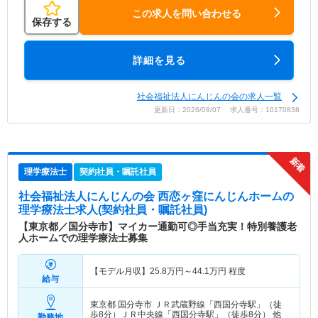
この求人を問い合わせる
保存する
詳細を見る
社会福祉法人にんじんの会の求人一覧
更新日：2026/08/07 求人番号：10170838
理学療法士
契約社員・嘱託社員
社会福祉法人にんじんの会 西恋ヶ窪にんじんホーム
の
理学療法士求人(契約社員・嘱託社員)
【東京都／国分寺市】マイカー通勤可◎手当充実！特別養護老
人ホームでの理学療法士募集
【モデル月収】
25.8
万円～
44.1
万円
程度
給与
東京都 国分寺市
ＪＲ武蔵野線「西国分寺駅」（徒
歩8分）ＪＲ中央線「西国分寺駅」（徒歩8分） 他
勤務地