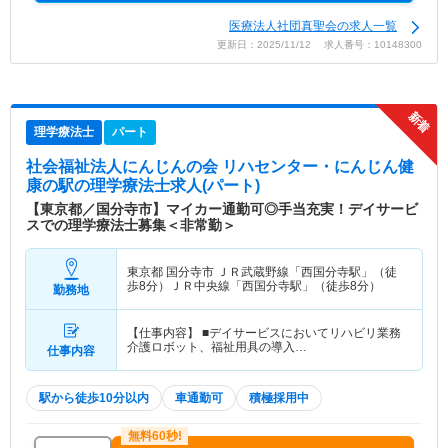
医療法人社団真聖会の求人一覧
更新日：2025/11/12 求人番号：10148300
理学療法士
パート
社会福祉法人にんじんの会 リハセンター・にんじん健
康の駅
の理学療法士求人(パート)
【東京都／国分寺市】マイカー通勤可◎手当充実！デイサービ
スでの理学療法士募集＜非常勤＞
東京都 国分寺市
ＪＲ武蔵野線「西国分寺駅」（徒
歩8分）ＪＲ中央線「西国分寺駅」（徒歩8分）
勤務地
【仕事内容】 ■デイサービスにおいてリハビリ業務
介護ロボット、福祉用具の導入…
仕事内容
駅から徒歩10分以内
車通勤可
積極採用中