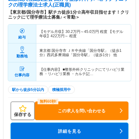
ク
の理学療法士求人(正職員)
【東京都/国分寺市】駅チカ徒歩1分☆高年収目指せます！クリ
ニックにて理学療法士募集♪＜常勤＞
【モデル月収】
30.2
万円～
45.0
万円
程度 【モデル
年収】
422
万円～
程度
給与
東京都 国分寺市
ＪＲ中央線「国分寺駅」（徒歩1
分）西武多摩湖線「国分寺駅」（徒歩1分） 他
勤務地
【仕事内容】 ■整形外科クリニックにてリハビリ業
務 ・リハビリ業務 ・カルテ記…
仕事内容
駅から徒歩5分以内
積極採用中
この求人を問い合わせる
保存する
詳細を見る