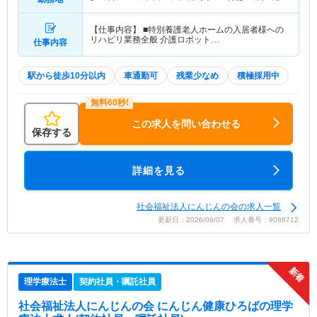
【仕事内容】 ■特別養護老人ホームの入居者様への
リハビリ業務全般 介護ロボット…
仕事内容
駅から徒歩10分以内
車通勤可
残業少なめ
積極採用中
この求人を問い合わせる
保存する
詳細を見る
社会福祉法人にんじんの会の求人一覧
更新日：2026/08/07 求人番号：9088712
理学療法士
契約社員・嘱託社員
社会福祉法人にんじんの会 にんじん健康ひろば
の理学