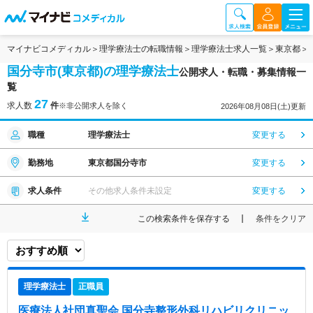
マイナビコメディカル
理学療法士の転職情報
理学療法士求人一覧
東京都
国分寺市(東京都)の理学療法士
公開求人・転職・募集情報一
覧
27
求人数
件
※非公開求人を除く
2026年08月08日(土)更新
職種
理学療法士
変更する
勤務地
東京都国分寺市
変更する
求人条件
その他求人条件未設定
変更する
この検索条件を保存する
条件をクリア
理学療法士
正職員
医療法人社団真聖会 国分寺整形外科リハビリクリニッ