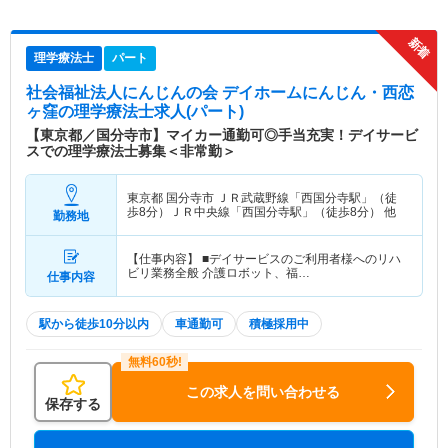
理学療法士
パート
社会福祉法人にんじんの会 デイホームにんじん・西恋
ヶ窪
の理学療法士求人(パート)
【東京都／国分寺市】マイカー通勤可◎手当充実！デイサービ
スでの理学療法士募集＜非常勤＞
東京都 国分寺市
ＪＲ武蔵野線「西国分寺駅」（徒
歩8分）ＪＲ中央線「西国分寺駅」（徒歩8分） 他
勤務地
【仕事内容】 ■デイサービスのご利用者様へのリハ
ビリ業務全般 介護ロボット、福…
仕事内容
駅から徒歩10分以内
車通勤可
積極採用中
この求人を問い合わせる
保存する