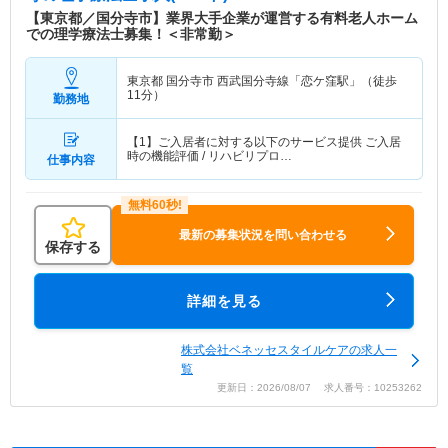
【東京都／国分寺市】業界大手企業が運営する有料老人ホーム
での理学療法士募集！＜非常勤＞
東京都 国分寺市
西武国分寺線「恋ケ窪駅」（徒歩
11分）
勤務地
【1】ご入居者に対する以下のサービス提供 ご入居
時の機能評価 / リハビリプロ…
仕事内容
最新の募集状況を問い合わせる
保存する
詳細を見る
株式会社ベネッセスタイルケアの求人一
覧
更新日：2026/08/07 求人番号：10253262