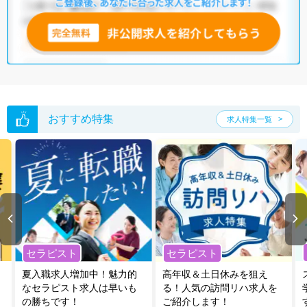
全国の理学療法士求人
から検索いただくことも可能です。
無料転職支援サービス
にお申し込みいただくと、ご希望条件をヒアリン
グした上で求人をご提案いたします。
ご希望条件がまだ定まっていない方は
人気の希望条件をピックアップし
た求人特集
をぜひご活用ください。
転職支援の他、情報収集や募集状況の確認も、お気軽にご相談くださ
い。
おすすめ特集
求人特集一覧
セラピスト
セラピスト
夏入職求人増加中！魅力的
高年収＆土日休みを狙え
なセラピスト求人は早いも
る！人気の訪問リハ求人を
の勝ちです！
ご紹介します！