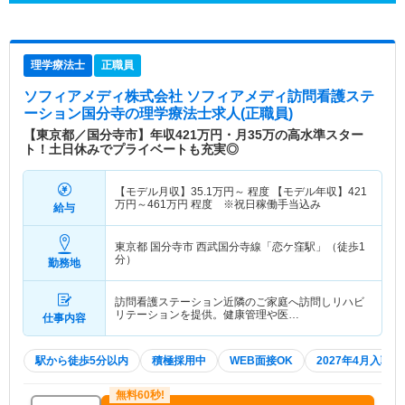
理学療法士
正職員
ソフィアメディ株式会社 ソフィアメディ訪問看護ステ
ーション国分寺
の理学療法士求人(正職員)
【東京都／国分寺市】年収421万円・月35万の高水準スター
ト！土日休みでプライベートも充実◎
【モデル月収】
35.1
万円～
程度 【モデル年収】
421
万円～
461
万円
程度 ※祝日稼働手当込み
給与
東京都 国分寺市
西武国分寺線「恋ケ窪駅」（徒歩1
分）
勤務地
訪問看護ステーション近隣のご家庭へ訪問しリハビ
リテーションを提供。健康管理や医…
仕事内容
駅から徒歩5分以内
積極採用中
WEB面接OK
2027年4月入職可