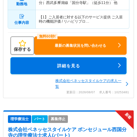
分）西武多摩湖線「国分寺駅」（徒歩11分） 他
勤務地
【1】ご入居者に対する以下のサービス提供 ご入居
時の機能評価 / リハビリプロ…
仕事内容
最新の募集状況を問い合わせる
保存する
詳細を見る
株式会社ベネッセスタイルケアの求人一
覧
更新日：2026/08/07 求人番号：10253481
理学療法士
パート
募集停止
株式会社ベネッセスタイルケア ボンセジュール西国分
寺
の理学療法士求人(パート)