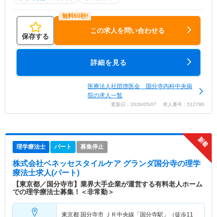
この求人を問い合わせる
保存する
詳細を見る
医療法人社団啓医会 国分寺内科中央病
院の求人一覧
更新日：2026/05/07 求人番号：512790
理学療法士
パート
募集停止
株式会社ベネッセスタイルケア グランダ国分寺
の理学
療法士求人(パート)
【東京都／国分寺市】業界大手企業が運営する有料老人ホーム
での理学療法士募集！＜非常勤＞
東京都 国分寺市
ＪＲ中央線「国分寺駅」（徒歩11