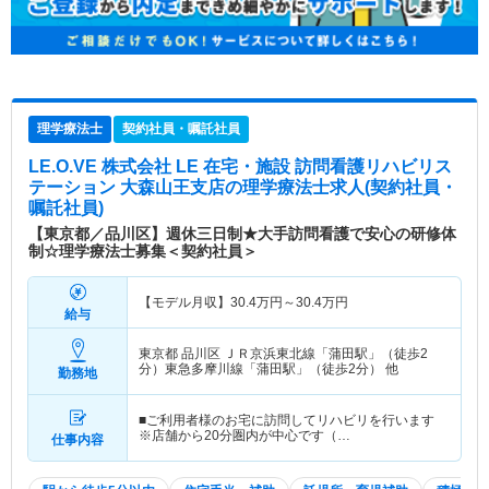
理学療法士
契約社員・嘱託社員
LE.O.VE 株式会社 LE 在宅・施設 訪問看護リハビリス
テーション 大森山王支店
の理学療法士求人(契約社員・
嘱託社員)
【東京都／品川区】週休三日制★大手訪問看護で安心の研修体
制☆理学療法士募集＜契約社員＞
【モデル月収】
30.4
万円～
30.4
万円
給与
東京都 品川区
ＪＲ京浜東北線「蒲田駅」（徒歩2
分）東急多摩川線「蒲田駅」（徒歩2分） 他
勤務地
■ご利用者様のお宅に訪問してリハビリを行います
※店舗から20分圏内が中心です（…
仕事内容