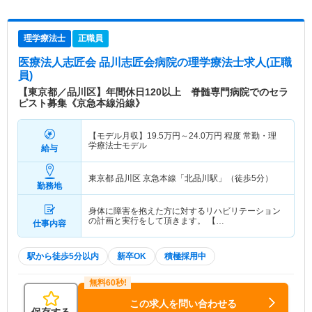
理学療法士
正職員
医療法人志匠会 品川志匠会病院
の理学療法士求人(正職
員)
【東京都／品川区】年間休日120以上 脊髄専門病院でのセラ
ピスト募集《京急本線沿線》
【モデル月収】
19.5
万円～
24.0
万円
程度 常勤・理
学療法士モデル
給与
東京都 品川区
京急本線「北品川駅」（徒歩5分）
勤務地
身体に障害を抱えた方に対するリハビリテーション
の計画と実行をして頂きます。 【…
仕事内容
駅から徒歩5分以内
新卒OK
積極採用中
この求人を問い合わせる
保存する