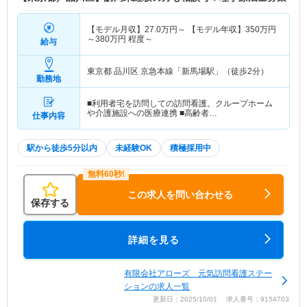
【モデル月収】
27.0
万円～
【モデル年収】
350
万円
～
380
万円
程度～
給与
東京都 品川区
京急本線「新馬場駅」（徒歩2分）
勤務地
■利用者宅を訪問しての訪問看護。クループホーム
や介護施設への医療連携 ■高齢者…
仕事内容
駅から徒歩5分以内
未経験OK
積極採用中
この求人を問い合わせる
保存する
詳細を見る
有限会社アローズ 元気訪問看護ステー
ションの求人一覧
更新日：2025/10/01 求人番号：9154703