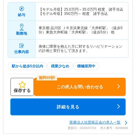
【モデル月収】
25.0
万円～
35.0
万円
程度 諸手当込
【モデル年収】
350
万円～
程度 諸手当込
給与
東京都 品川区
ＪＲ京浜東北線「大井町駅」（徒歩5
分）東急大井町線「大井町駅」（徒歩5分） 他
勤務地
身体に障害を抱えた方に対するリハビリテーション
の計画と実行をして頂きます。
仕事内容
駅から徒歩5分以内
残業少なめ
積極採用中
この求人を問い合わせる
保存する
詳細を見る
医療法人社団裕正会の求人一覧
更新日：2026/07/03 求人番号：9006806