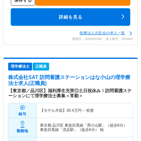
詳細を見る
医療法人志匠会の求人一覧
更新日：2026/05/08 求人番号：503443
理学療法士
正職員
株式会社SAT 訪問看護ステーションはな小山
の理学療
法士求人(正職員)
【東京都／品川区】福利厚生充実◎土日祝休み！訪問看護ステ
ーションにて理学療法士募集＜常勤＞
【モデル月収】
30.4
万円～
程度
給与
東京都 品川区
東急目黒線「西小山駅」（徒歩6分）
東急目黒線「洗足駅」（徒歩6分） 他
勤務地