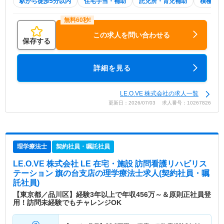
駅から徒歩5分以内
住宅手当・補助
託児所・育児補助
積極採用
この求人を問い合わせる
保存する
詳細を見る
LE.O.VE 株式会社の求人一覧
更新日：2026/07/03 求人番号：10267826
理学療法士
契約社員・嘱託社員
LE.O.VE 株式会社 LE 在宅・施設 訪問看護リハビリス
テーション 旗の台支店
の理学療法士求人(契約社員・嘱
託社員)
【東京都／品川区】経験3年以上で年収456万～＆原則正社員登
用！訪問未経験でもチャレンジOK