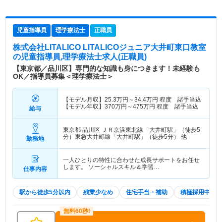
児童指導員
理学療法士
正職員
株式会社LITALICO LITALICOジュニア大井町東口教室
の児童指導員,理学療法士求人(正職員)
【東京都／品川区】専門的な知識も身につきます！未経験も
OK／指導員募集＜理学療法士＞
【モデル月収】
25.3
万円～
34.4
万円
程度 諸手当込
【モデル年収】
370
万円～
475
万円
程度 諸手当込
給与
東京都 品川区
ＪＲ京浜東北線「大井町駅」（徒歩5
分）東急大井町線「大井町駅」（徒歩5分） 他
勤務地
一人ひとりの特性に合わせた成長サポートをお任せ
します。 ソーシャルスキル＆学習…
仕事内容
駅から徒歩5分以内
残業少なめ
住宅手当・補助
積極採用中