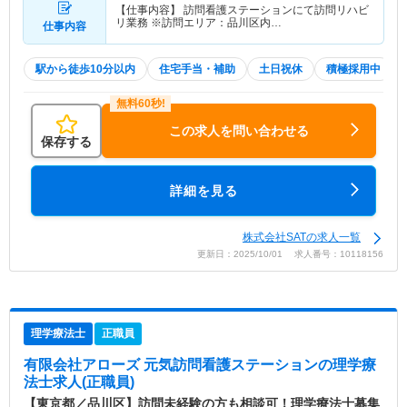
【仕事内容】 訪問看護ステーションにて訪問リハビ
リ業務 ※訪問エリア：品川区内…
仕事内容
駅から徒歩10分以内
住宅手当・補助
土日祝休
積極採用中
この求人を問い合わせる
保存する
詳細を見る
株式会社SATの求人一覧
更新日：2025/10/01 求人番号：10118156
理学療法士
正職員
有限会社アローズ 元気訪問看護ステーション
の理学療
法士求人(正職員)
【東京都／品川区】訪問未経験の方も相談可！理学療法士募集