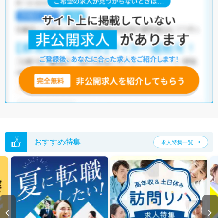
士・言語聴覚士・視能訓練士を含む統計値です）マイナビコメディカル
には、【駅から徒歩5分以内】【住宅手当・補助】【積極採用中】など、
充実した作業療法士の求人がそろっています。品川区においては、リハ
ビリテーション病院やクリニック、デイケア、有料老人ホームなどの求
人が多くあるので、自分に合った職場が見つかりやすいでしょう。さら
に、マイナビコメディカルでは、限定求人や非公開求人のご紹介も可能
です。ぜひご活用ください。
※各種数字情報は2023年2月 マイナビ調べによる
品川区の理学療法士求人は92件あります。（2026年08月09日更新）
サイト上に掲載されている求人の他に、
非公開求人
もございます。
無料
転職支援サービス
にお申し込みいただくと、全求人からご希望条件に合
う求人を提案させていただきます。
おすすめ特集
求人特集一覧
品川区の理学療法士求人では以下のような条件が人気です。
・
土日祝休
・
積極採用中
・
新卒OK
・
正社員(正職員)
・
病院
・
クリニック
・
介護福祉施設
・
訪問リハビリ(在宅医療)
・
小児リハビ
リ
・
保育園
他の条件でも人気の求人がございますので、「こだわり条件」から検索
いただくか、お気軽にお問い合わせください。