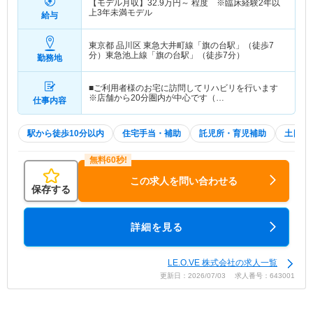
【モデル月収】
32.9
万円～
程度 ※臨床経験2年以
上3年未満モデル
給与
東京都 品川区
東急大井町線「旗の台駅」（徒歩7
分）東急池上線「旗の台駅」（徒歩7分）
勤務地
■ご利用者様のお宅に訪問してリハビリを行います
※店舗から20分圏内が中心です（…
仕事内容
駅から徒歩10分以内
住宅手当・補助
託児所・育児補助
土日祝
この求人を問い合わせる
保存する
詳細を見る
LE.O.VE 株式会社の求人一覧
更新日：2026/07/03 求人番号：643001