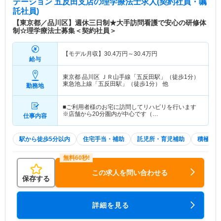
テーション 五反田支店
の理学療法士求人(契約社員・嘱
託社員)
【東京都／品川区】週休三日制★大手訪問看護で安心の研修体
制☆理学療法士募集＜契約社員＞
【モデル月収】
30.4
万円～
30.4
万円
給与
東京都 品川区
ＪＲ山手線「五反田駅」（徒歩1分）
東急池上線「五反田駅」（徒歩1分） 他
勤務地
■ご利用者様のお宅に訪問してリハビリを行います
※店舗から20分圏内が中心です（…
仕事内容
駅から徒歩5分以内
住宅手当・補助
託児所・育児補助
積極採用
この求人を問い合わせる
保存する
詳細を見る