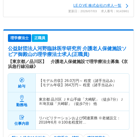
LE.O.VE 株式会社の求人一覧
更新日：2026/07/03 求人番号：9143961
理学療法士
正職員
公益財団法人河野臨牀医学研究所 介護老人保健施設ソ
ピア御殿山
の理学療法士求人(正職員)
【東京都／品川区】 介護老人保健施設で理学療法士募集《京
浜急行線沿線》
【モデル月収】
26.0
万円～
程度（諸手当込み）
【モデル年収】
364
万円～
程度（諸手当込み）
給与
東京都 品川区
ＪＲ山手線「大崎駅」（徒歩7分）Ｊ
Ｒ埼京線「大崎駅」（徒歩7分） 他
勤務地
リハビリテーションおよび関連業務 ※老健設立：
2018年6月 ※100名程度対…
仕事内容