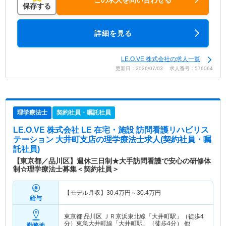
この求人を問い合わせる
保存する
詳細を見る
LE.O.VE 株式会社の求人一覧
更新日：2026/07/03 求人番号：576064
理学療法士
契約社員・嘱託社員
LE.O.VE 株式会社 LE 在宅・施設 訪問看護リハビリス
テーション 大井町支店
の理学療法士求人(契約社員・嘱
託社員)
【東京都／品川区】週休三日制★大手訪問看護で安心の研修体
制☆理学療法士募集＜契約社員＞
【モデル月収】
30.4
万円～
30.4
万円
給与
東京都 品川区
ＪＲ京浜東北線「大井町駅」（徒歩4
分）東急大井町線「大井町駅」（徒歩4分） 他
勤務地