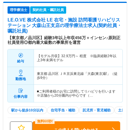
理学療法士
契約社員・嘱託社員
LE.O.VE 株式会社 LE 在宅・施設 訪問看護リハビリス
テーション 大森山王支店
の理学療法士求人(契約社員・
嘱託社員)
【東京都／品川区】経験3年以上年収456万＋インセン♪原則正
社員登用◎都内最大級数の事業所を運営
【モデル月収】
32.9
万円～
程度 ※臨床経験2年以
上3年未満モデル
給与
東京都 品川区
ＪＲ京浜東北線「大森(東京)駅」（徒
歩9分）
勤務地
■ご利用者様のお宅に訪問してリハビリを行います
※店舗から20分圏内が中心です（…
仕事内容
駅から徒歩10分以内
住宅手当・補助
託児所・育児補助
土日祝