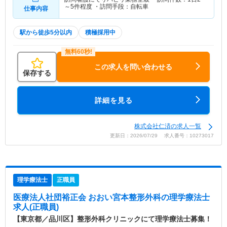
～5件程度 ・訪問手段：自転車
仕事内容
駅から徒歩5分以内
積極採用中
この求人を問い合わせる
保存する
詳細を見る
株式会社仁済の求人一覧
更新日：2026/07/29 求人番号：10273017
理学療法士
正職員
医療法人社団裕正会 おおい宮本整形外科
の理学療法士
求人(正職員)
【東京都／品川区】整形外科クリニックにて理学療法士募集！