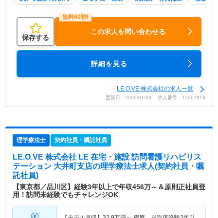
この求人を問い合わせる
保存する
詳細を見る
LE.O.VE 株式会社の求人一覧
更新日：2026/07/03 求人番号：10267818
理学療法士
契約社員・嘱託社員
LE.O.VE 株式会社 LE 在宅・施設 訪問看護リハビリス
テーション 大井町支店
の理学療法士求人(契約社員・嘱
託社員)
【東京都／品川区】経験3年以上で年収456万～＆原則正社員登
用！訪問未経験でもチャレンジOK
【モデル月収】
32.9
万円～
程度 ※臨床経験2年以