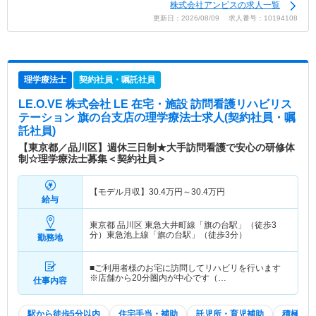
株式会社アンビスの求人一覧
更新日：2026/08/09 求人番号：10194108
理学療法士
契約社員・嘱託社員
LE.O.VE 株式会社 LE 在宅・施設 訪問看護リハビリス
テーション 旗の台支店
の理学療法士求人(契約社員・嘱
託社員)
【東京都／品川区】週休三日制★大手訪問看護で安心の研修体
制☆理学療法士募集＜契約社員＞
【モデル月収】
30.4
万円～
30.4
万円
給与
東京都 品川区
東急大井町線「旗の台駅」（徒歩3
分）東急池上線「旗の台駅」（徒歩3分）
勤務地
■ご利用者様のお宅に訪問してリハビリを行います
※店舗から20分圏内が中心です（…
仕事内容
駅から徒歩5分以内
住宅手当・補助
託児所・育児補助
積極採用