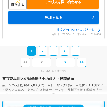
この求人を問い合わせる
保存する
詳細を見る
株式会社LITALICOの求人一覧
更新日：2026/06/18 求人番号：10114686
1
2
3
4
5
<<
<
>
>>
（1～20件目を表示中）
東京都品川区の理学療法士の求人・転職傾向
品川区の人口は約419,000人で、五反田駅・大崎駅・目黒駅・天王洲アイ
ル駅などがある、東京の主要都市の一つです。品川区で働く理学療法士
の平均年収や有効求人倍率のデータはないものの、東京都で理学療法士
として働いている方の平均年収は451.4万円、有効求人倍率は6.91倍なの
で、一つの参考としてみてください。（ただし、年収データは作業療法