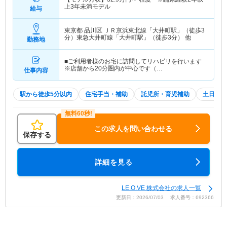
上3年未満モデル
給与
東京都 品川区
ＪＲ京浜東北線「大井町駅」（徒歩3
分）東急大井町線「大井町駅」（徒歩3分） 他
勤務地
■ご利用者様のお宅に訪問してリハビリを行います
※店舗から20分圏内が中心です（…
仕事内容
駅から徒歩5分以内
住宅手当・補助
託児所・育児補助
土日祝休
この求人を問い合わせる
保存する
詳細を見る
LE.O.VE 株式会社の求人一覧
更新日：2026/07/03 求人番号：692366