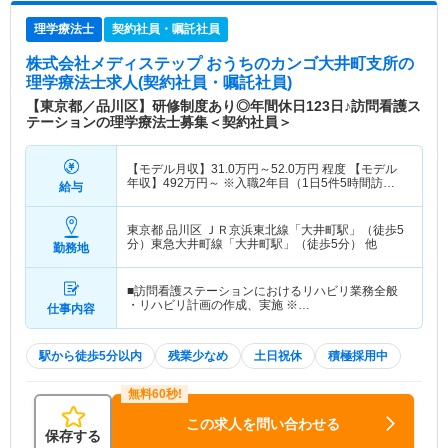
理学療法士
契約社員・嘱託社員
株式会社メディステップ おうちのカンゴ大井町支所
の
理学療法士求人(契約社員・嘱託社員)
【東京都／品川区】研修制度あり◎年間休日123日♪訪問看護ス
テーションの理学療法士募集＜契約社員＞
【モデル月収】
31.0
万円～
52.0
万円
程度 【モデル
年収】
492
万円～
※入職2年目（1日5件5時間訪
給与
問）の場合
東京都 品川区
ＪＲ京浜東北線「大井町駅」（徒歩5
分）東急大井町線「大井町駅」（徒歩5分） 他
勤務地
■訪問看護ステーションにおけるリハビリ業務全般
・リハビリ計画の作成、実施 ※…
仕事内容
駅から徒歩5分以内
残業少なめ
土日祝休
積極採用中
この求人を問い合わせる
保存する