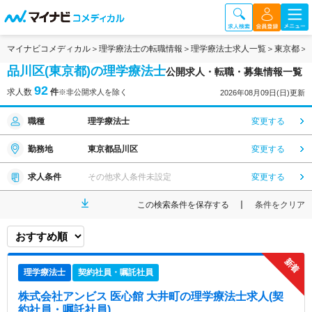
マイナビコメディカル
理学療法士の転職情報
理学療法士求人一覧
東京都
品川区(東京都)の理学療法士
公開求人・転職・募集情報一覧
92
求人数
件
※非公開求人を除く
2026年08月09日(日)更新
職種
理学療法士
変更する
勤務地
東京都品川区
変更する
求人条件
その他求人条件未設定
変更する
この検索条件を保存する
条件をクリア
理学療法士
契約社員・嘱託社員
株式会社アンビス 医心館 大井町
の理学療法士求人(契
約社員・嘱託社員)