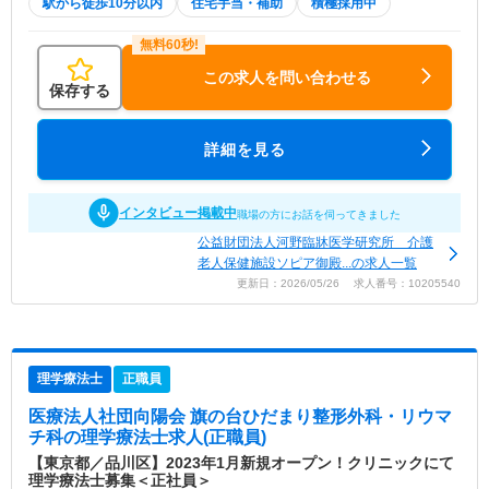
駅から徒歩10分以内
住宅手当・補助
積極採用中
この求人を問い合わせる
保存する
詳細を見る
インタビュー掲載中
職場の方にお話を伺ってきました
公益財団法人河野臨牀医学研究所 介護
老人保健施設ソピア御殿...の求人一覧
更新日：2026/05/26 求人番号：10205540
理学療法士
正職員
医療法人社団向陽会 旗の台ひだまり整形外科・リウマ
チ科
の理学療法士求人(正職員)
【東京都／品川区】2023年1月新規オープン！クリニックにて
理学療法士募集＜正社員＞