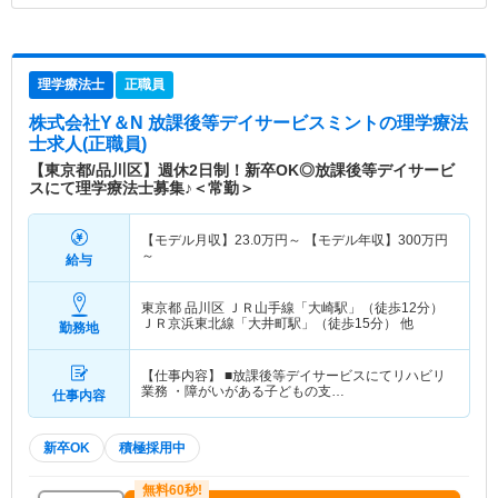
理学療法士
正職員
株式会社Y＆N 放課後等デイサービスミント
の理学療法
士求人(正職員)
【東京都/品川区】週休2日制！新卒OK◎放課後等デイサービ
スにて理学療法士募集♪＜常勤＞
【モデル月収】
23.0
万円～
【モデル年収】
300
万円
～
給与
東京都 品川区
ＪＲ山手線「大崎駅」（徒歩12分）
ＪＲ京浜東北線「大井町駅」（徒歩15分） 他
勤務地
【仕事内容】 ■放課後等デイサービスにてリハビリ
業務 ・障がいがある子どもの支…
仕事内容
新卒OK
積極採用中