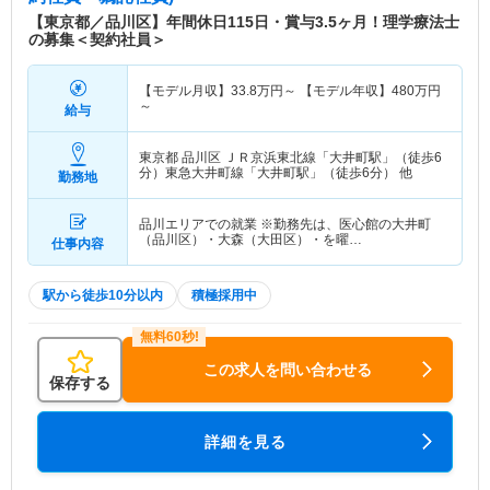
【東京都／品川区】年間休日115日・賞与3.5ヶ月！理学療法士
の募集＜契約社員＞
【モデル月収】
33.8
万円～
【モデル年収】
480
万円
～
給与
東京都 品川区
ＪＲ京浜東北線「大井町駅」（徒歩6
分）東急大井町線「大井町駅」（徒歩6分） 他
勤務地
品川エリアでの就業 ※勤務先は、医心館の大井町
（品川区）・大森（大田区）・を曜…
仕事内容
駅から徒歩10分以内
積極採用中
この求人を問い合わせる
保存する
詳細を見る