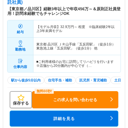
託社員)
【東京都／品川区】経験3年以上で年収456万～＆原則正社員登
用！訪問未経験でもチャレンジOK
【モデル月収】
32.9
万円～
程度 ※臨床経験2年以
上3年未満モデル
給与
東京都 品川区
ＪＲ山手線「五反田駅」（徒歩1分）
東急池上線「五反田駅」（徒歩1分） 他
勤務地
■ご利用者様のお宅に訪問してリハビリを行います
※店舗から20分圏内が中心です（…
仕事内容
駅から徒歩5分以内
住宅手当・補助
託児所・育児補助
土日祝休
この求人を問い合わせる
保存する
詳細を見る