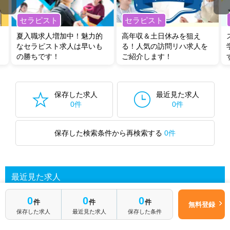
全国の理学療法士求人
から検索いただくことも可能です。
セラピスト
セラピスト
無料転職支援サービス
にお申し込みいただくと、ご希望条件をヒアリン
グした上で求人をご提案いたします。
夏入職求人増加中！魅力的
高年収＆土日休みを狙え
ご希望条件がまだ定まっていない方は
人気の希望条件をピックアップし
なセラピスト求人は早いも
る！人気の訪問リハ求人を
た求人特集
をぜひご活用ください。
の勝ちです！
ご紹介します！
転職支援の他、情報収集や募集状況の確認も、お気軽にご相談くださ
い。
保存した求人
最近見た求人
0件
0件
保存した検索条件から再検索する
0件
最近見た求人
0
0
0
件
件
件
無料登録
保存した求人
最近見た求人
保存した条件
あなたが最近見た求人を表示します