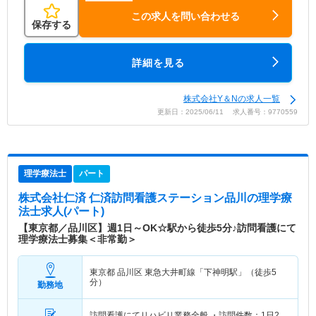
この求人を問い合わせる
保存する
詳細を見る
株式会社Y＆Nの求人一覧
更新日：2025/06/11 求人番号：9770559
理学療法士
パート
株式会社仁済 仁済訪問看護ステーション品川
の理学療
法士求人(パート)
【東京都／品川区】週1日～OK☆駅から徒歩5分♪訪問看護にて
理学療法士募集＜非常勤＞
東京都 品川区
東急大井町線「下神明駅」（徒歩5
分）
勤務地
訪問看護にてリハビリ業務全般 ・訪問件数：1日2