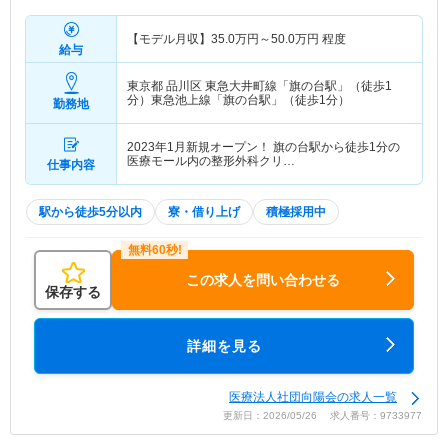
【モデル月収】
35.0
万円～
50.0
万円
程度
給与
東京都 品川区
東急大井町線「旗の台駅」（徒歩1
分）東急池上線「旗の台駅」（徒歩1分）
勤務地
2023年1月新規オープン！ 旗の台駅から徒歩1分の
医療モール内の整形外科クリ…
仕事内容
駅から徒歩5分以内
寮・借り上げ
積極採用中
この求人を問い合わせる
保存する
詳細を見る
医療法人社団向陽会の求人一覧
更新日：2026/05/26 求人番号：9733977