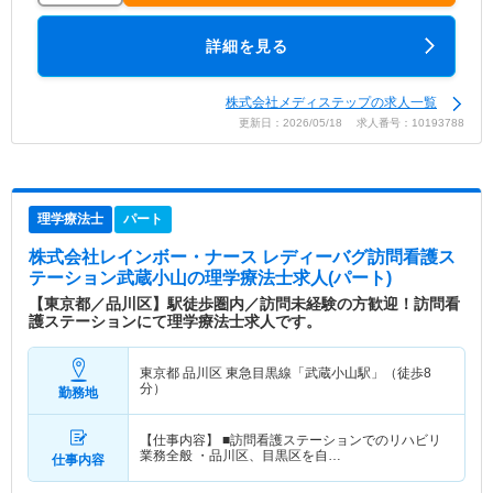
詳細を見る
株式会社メディステップの求人一覧
更新日：2026/05/18 求人番号：10193788
理学療法士
パート
株式会社レインボー・ナース レディーバグ訪問看護ス
テーション武蔵小山
の理学療法士求人(パート)
【東京都／品川区】駅徒歩圏内／訪問未経験の方歓迎！訪問看
護ステーションにて理学療法士求人です。
東京都 品川区
東急目黒線「武蔵小山駅」（徒歩8
分）
勤務地
【仕事内容】 ■訪問看護ステーションでのリハビリ
業務全般 ・品川区、目黒区を自…
仕事内容