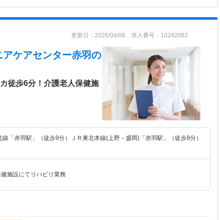
更新日：2026/04/06 求人番号：10242082
ニアケアセンター赤羽
の
チカ徒歩6分！介護老人保健施
北線「赤羽駅」（徒歩9分）ＪＲ東北本線(上野－盛岡)「赤羽駅」（徒歩9分）
保健施設にてリハビリ業務