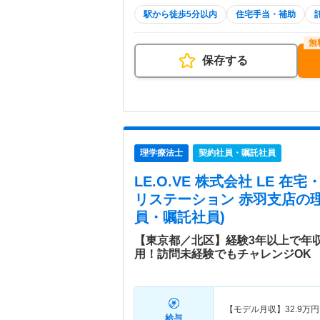
駅から徒歩5分以内
住宅手当・補助
保存する
理学療法士
契約社員・嘱託社員
LE.O.VE 株式会社 LE 
リステーション 赤羽支店
の
員・嘱託社員)
【東京都／北区】経験3年以上で年収
用！訪問未経験でもチャレンジOK
【モデル月収】
32.9
万円
給与