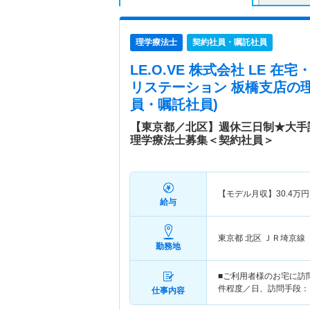
理学療法士
契約社員・嘱託社員
LE.O.VE 株式会社 LE 
リステーション 板橋支店
の
員・嘱託社員)
【東京都／北区】週休三日制★大手
理学療法士募集＜契約社員＞
【モデル月収】
30.4
万円
給与
東京都 北区
ＪＲ埼京線
勤務地
■ご利用者様のお宅に訪
件程度／日、訪問手段：
仕事内容