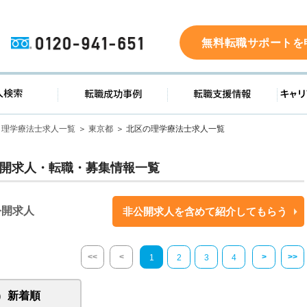
0120-941-651
無料転職サポートを
ド
求人検索
転職成功事例
転職支
理学療法士求人一覧
東京都
北区の理学療法士求人一覧
開求人・転職・募集情報一覧
公開求人
非公開求人を含めて紹介してもらう
<<
<
>
>>
1
2
3
4
新着順