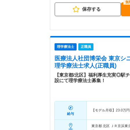
保存する
理学療法士
正職員
医療法人社団博栄会 東京シ
理学療法士求人(正職員)
【東京都/北区】福利厚生充実◎駅
設にて理学療法士募集！
【モデル月収】
23.0
万円
給与
東京都 北区
ＪＲ京浜東