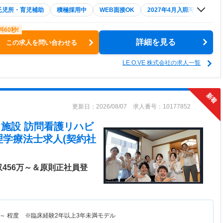
託児所・育児補助
積極採用中
WEB面接OK
2027年4月入職可
夏～
詳細を見る
この求人を問い合わせる
LE.O.VE 株式会社の求人一覧
更新日：2026/08/07 求人番号：10177852
在宅・施設 訪問看護リハビ
理学療法士求人(契約社
456万～＆原則正社員登
～
程度 ※臨床経験2年以上3年未満モデル