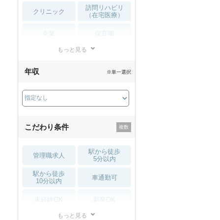
訪問リハビリ
秋入職可
1月入職可
クリニック
（在宅医療）
企業
保育園
もっと見る
小児リハビリ
整骨院
年収
※単一選択
接骨院
訪問マッサージ
薬局・
その他
ドラッグストア
こだわり条件
駅から徒歩
管理職求人
5分以内
駅から徒歩
車通勤可
10分以内
未経験OK
新卒OK
もっと見る