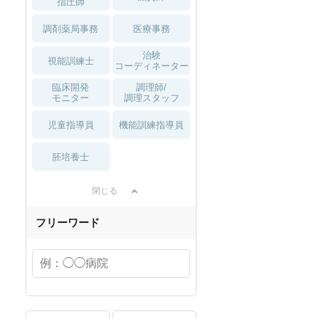
指圧師
調剤薬局事務
医療事務
治験
視能訓練士
コーディネーター
臨床開発
調理師/
モニター
調理スタッフ
児童指導員
機能訓練指導員
胚培養士
閉じる
フリーワード