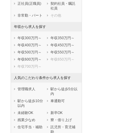
正社員(正職員)
契約社員・嘱託
国立市
福生市
社員
狛江市
東大和市
非常勤・パート
その他
清瀬市
東久留米市
年収から求人を探す
武蔵村山市
多摩市
稲城市
羽村市
年収300万円～
年収350万円～
あきる野市
西東京市
年収400万円～
年収450万円～
西多摩郡瑞穂町
西多摩郡日の出
年収500万円～
年収550万円～
町
年収600万円～
年収650万円～
西多摩郡檜原村
西多摩郡奥多摩
町
年収700万円～
大島町
利島村
人気のこだわり条件から求人を探す
新島村
神津島村
三宅村
御蔵島村
管理職求人
駅から徒歩5分以
八丈島八丈町
青ヶ島村
内
小笠原村
駅から徒歩10分
車通勤可
以内
未経験OK
新卒OK
残業少なめ
寮・借り上げ
住宅手当・補助
託児所・育児補
助