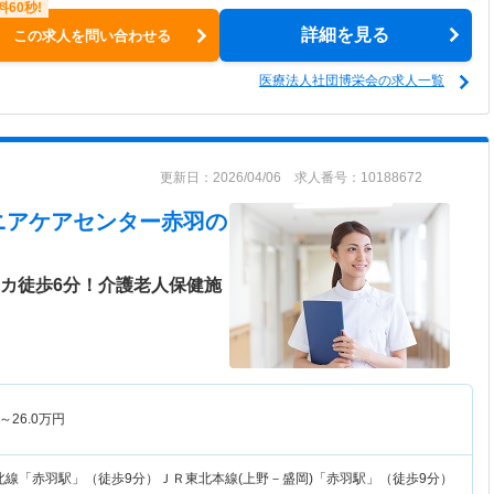
詳細を見る
この求人を問い合わせる
医療法人社団博栄会の求人一覧
更新日：2026/04/06 求人番号：10188672
ニアケアセンター赤羽
の
チカ徒歩6分！介護老人保健施
～
26.0
万円
北線「赤羽駅」（徒歩9分）ＪＲ東北本線(上野－盛岡)「赤羽駅」（徒歩9分）