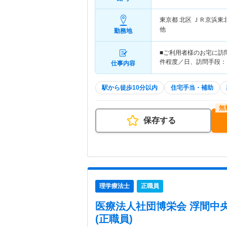
東京都 北区
ＪＲ京浜東
他
勤務地
■ご利用者様のお宅に訪
件程度／日、訪問手段：
仕事内容
駅から徒歩10分以内
住宅手当・補助
保存する
理学療法士
正職員
医療法人社団博栄会 浮間中
(正職員)