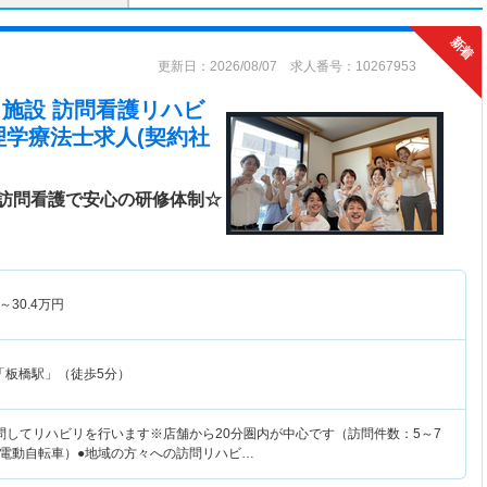
更新日：2026/08/07 求人番号：10267953
在宅・施設 訪問看護リハビ
理学療法士求人(契約社
訪問看護で安心の研修体制☆
～
30.4
万円
「板橋駅」（徒歩5分）
問してリハビリを行います※店舗から20分圏内が中心です（訪問件数：5～7
電動自転車）●地域の方々への訪問リハビ…