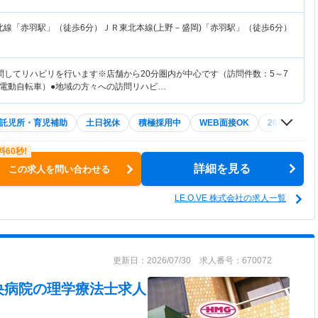
北線「赤羽駅」（徒歩6分）ＪＲ東北本線(上野－盛岡)「赤羽駅」（徒歩6分）
問してリハビリを行います※店舗から20分圏内が中心です（訪問件数：5～7
電動自転車）●地域の方々への訪問リハビ…
託児所・育児補助
土日祝休
積極採用中
WEB面接OK
2027年4月
詳細を見る
この求人を問い合わせる
LE.O.VE 株式会社の求人一覧
更新日：2026/07/30 求人番号：670072
央病院
の理学療法士求人