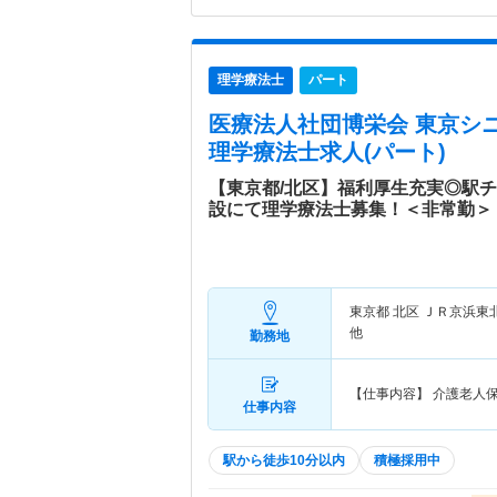
理学療法士
パート
医療法人社団博栄会 東京シ
理学療法士求人(パート)
【東京都/北区】福利厚生充実◎駅
設にて理学療法士募集！＜非常勤＞
東京都 北区
ＪＲ京浜東
他
勤務地
【仕事内容】 介護老人
仕事内容
駅から徒歩10分以内
積極採用中