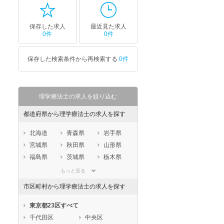
保存した求人
最近見た求人
0件
0件
保存した検索条件から再検索する
0件
理学療法士の求人を絞り込む
都道府県から理学療法士の求人を探す
北海道
青森県
岩手県
宮城県
秋田県
山形県
福島県
茨城県
栃木県
群馬県
埼玉県
千葉県
もっと見る
東京都
神奈川県
新潟県
市区町村から理学療法士の求人を探す
山梨県
長野県
富山県
石川県
福井県
岐阜県
東京都23区すべて
静岡県
愛知県
三重県
千代田区
中央区