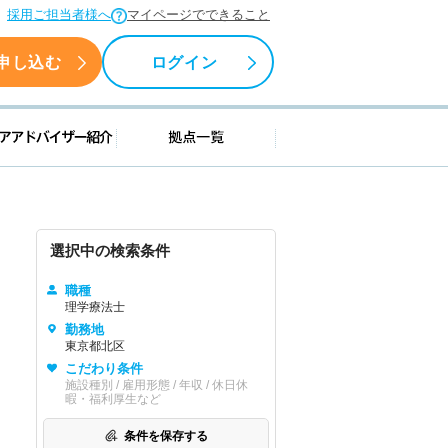
採用ご担当者様へ
マイページでできること
申し込む
ログイン
援情報
キャリアアドバイザー紹介
拠点一覧
選択中の検索条件
職種
理学療法士
勤務地
東京都北区
こだわり条件
施設種別 / 雇用形態 / 年収 / 休日休
暇・福利厚生など
条件を保存する