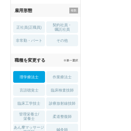
残業少なめ
寮・借り上げ
雇用形態
託児所・
住宅手当・補助
育児補助
契約社員・
正社員(正職員)
土日祝休
無資格 OK
嘱託社員
非常勤・パート
積極採用中
WEB面接OK
その他
入職可
夏～秋入職可
1月入職可
2027年4月入職可
夏～秋入職可
職種を変更する
※単一選択
1月入職可
理学療法士
作業療法士
言語聴覚士
臨床検査技師
臨床工学技士
診療放射線技師
管理栄養士/
柔道整復師
栄養士
あん摩マッサージ
鍼灸師