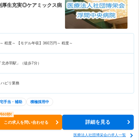
利厚生充実◎ケアミックス病
～
程度～ 【モデル年収】
360
万円～
程度～
「北赤羽駅」（徒歩7分）
リハビリ業務
宅手当・補助
積極採用中
詳細を見る
この求人を問い合わせる
医療法人社団博栄会の求人一覧