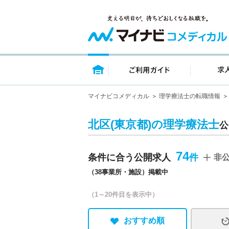
トップページ
ご利用ガイ
マイナビコメディカル
理学療法士の転職情報
北区(東京都)の理学療法士
公
74
条件に合う公開求人
非
（38事業所・施設）掲載中
（1～20件目を表示中）
おすすめ順