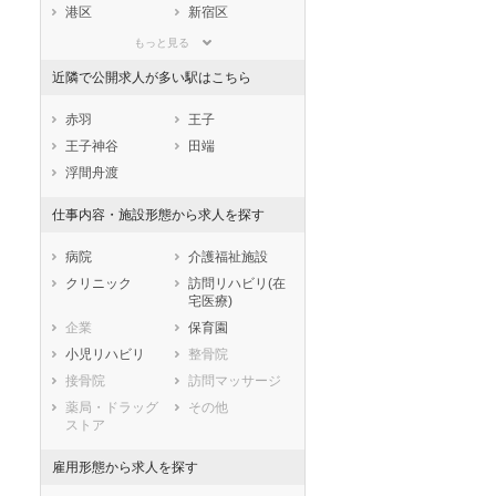
滋賀県
京都府
大阪府
港区
新宿区
兵庫県
奈良県
和歌山県
文京区
台東区
もっと見る
鳥取県
島根県
岡山県
墨田区
江東区
近隣で公開求人が多い駅はこちら
広島県
山口県
徳島県
品川区
目黒区
香川県
愛媛県
高知県
大田区
世田谷区
赤羽
王子
福岡県
佐賀県
長崎県
渋谷区
中野区
王子神谷
田端
熊本県
大分県
宮崎県
杉並区
豊島区
浮間舟渡
鹿児島県
沖縄県
北区
荒川区
仕事内容・施設形態から求人を探す
板橋区
練馬区
足立区
葛飾区
病院
介護福祉施設
江戸川区
クリニック
訪問リハビリ(在
宅医療)
市部
企業
保育園
八王子市
立川市
小児リハビリ
整骨院
武蔵野市
三鷹市
接骨院
訪問マッサージ
青梅市
府中市
薬局・ドラッグ
その他
昭島市
調布市
ストア
町田市
小金井市
小平市
日野市
雇用形態から求人を探す
東村山市
国分寺市