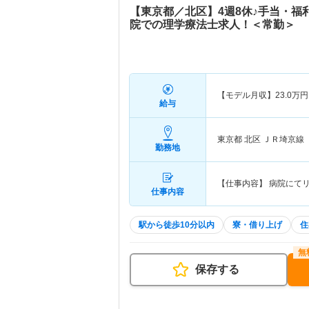
【東京都／北区】4週8休♪手当・福
院での理学療法士求人！＜常勤＞
【モデル月収】
23.0
万円
給与
東京都 北区
ＪＲ埼京線
勤務地
【仕事内容】 病院にて
仕事内容
駅から徒歩10分以内
寮・借り上げ
住
保存する