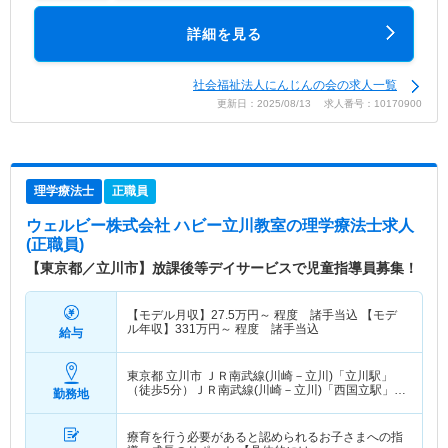
詳細を見る
社会福祉法人にんじんの会の求人一覧
更新日：2025/08/13 求人番号：10170900
理学療法士
正職員
ウェルビー株式会社 ハビー立川教室
の理学療法士求人
(正職員)
【東京都／立川市】放課後等デイサービスで児童指導員募集！
【モデル月収】
27.5
万円～
程度 諸手当込 【モデ
ル年収】
331
万円～
程度 諸手当込
給与
東京都 立川市
ＪＲ南武線(川崎－立川)「立川駅」
（徒歩5分）ＪＲ南武線(川崎－立川)「西国立駅」
勤務地
（徒歩8分） 他
療育を行う必要があると認められるお子さまへの指