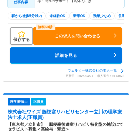
導・成長のサポート 【具体的には…
仕事内容
駅から徒歩5分以内
未経験OK
新卒OK
残業少なめ
住宅手
この求人を問い合わせる
保存する
詳細を見る
ウェルビー株式会社の求人一覧
更新日：2025/04/21 求人番号：9113878
理学療法士
正職員
株式会社ワイズ 脳梗塞リハビリセンター立川
の理学療
法士求人(正職員)
【東京都／立川市】 脳梗塞後遺症リハビリ特化型の施設にて
セラピスト募集＜高給与・駅近＞