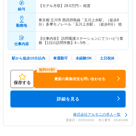
【モデル月収】
28.0
万円～
程度
給与
東京都 立川市
西武拝島線「玉川上水駅」（徒歩8
分）多摩モノレール「玉川上水駅」（徒歩8分） 他
勤務地
【仕事内容】 訪問看護ステーションにてリハビリ業
務 【1日の訪問件数】4～5件…
仕事内容
駅から徒歩10分以内
車通勤可
未経験OK
土日祝休
最新の募集状況を問い合わせる
保存する
詳細を見る
株式会社アルモニの求人一覧
更新日：2025/10/01 求人番号：10181209