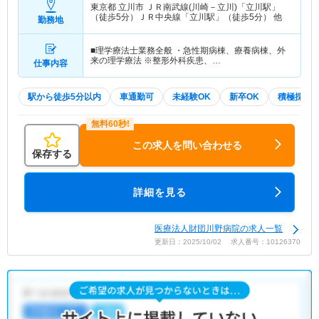
東京都 立川市
ＪＲ南武線(川崎－立川)「立川駅」
（徒歩5分）ＪＲ中央線「立川駅」（徒歩5分） 他
勤務地
■理学療法士業務全般 ・急性期病棟、療養病棟、外
来の理学療法 ※整形外科疾患、…
仕事内容
駅から徒歩5分以内
車通勤可
未経験OK
新卒OK
積極採用
この求人を問い合わせる
保存する
詳細を見る
医療法人財団川野病院の求人一覧
更新日：2025/10/02 求人番号：10126370