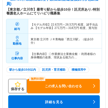
員)
【東京都／立川市】最寄り駅から徒歩10分！託児所あり♪特別
養護老人ホームにてリハビリ職募集
【モデル月収】
22.6
万円～
26.5
万円
程度、諸手当込
み 【モデル年収】
271
万円～
318
万円
程度、賞与別
給与
東京都 立川市
ＪＲ青梅線「西立川駅」（徒歩10
分）
勤務地
【仕事内容】 ◇作業療法士業務全般 ・利用者様の
身体機能の改善、現状ある能力の…
仕事内容
駅から徒歩10分以内
託児所・育児補助
積極採用中
この求人を問い合わせる
保存する
詳細を見る