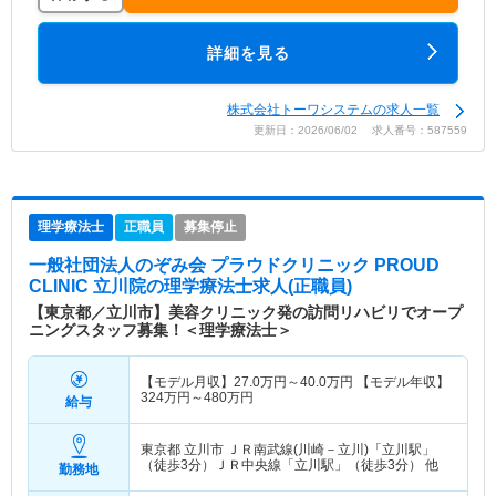
詳細を見る
株式会社トーワシステムの求人一覧
更新日：2026/06/02 求人番号：587559
理学療法士
正職員
募集停止
一般社団法人のぞみ会 プラウドクリニック PROUD
CLINIC 立川院
の理学療法士求人(正職員)
【東京都／立川市】美容クリニック発の訪問リハビリでオープ
ニングスタッフ募集！＜理学療法士＞
【モデル月収】
27.0
万円～
40.0
万円
【モデル年収】
324
万円～
480
万円
給与
東京都 立川市
ＪＲ南武線(川崎－立川)「立川駅」
（徒歩3分）ＪＲ中央線「立川駅」（徒歩3分） 他
勤務地