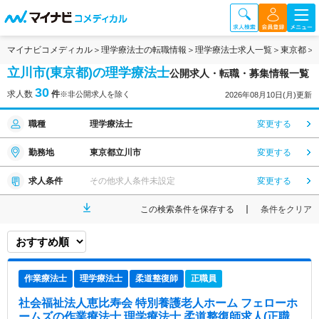
マイナビコメディカル
理学療法士の転職情報
理学療法士求人一覧
東京都
立川市(東京都)の理学療法士
公開求人・転職・募集情報一覧
30
求人数
件
※非公開求人を除く
2026年08月10日(月)更新
職種
理学療法士
変更する
勤務地
東京都立川市
変更する
求人条件
その他求人条件未設定
変更する
この検索条件を保存する
条件をクリア
作業療法士
理学療法士
柔道整復師
正職員
社会福祉法人恵比寿会 特別養護老人ホーム フェローホ
ームズ
の作業療法士,理学療法士,柔道整復師求人(正職