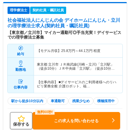
理学療法士
契約社員・嘱託社員
社会福祉法人にんじんの会 デイホームにんじん・立川
の理学療法士求人(契約社員・嘱託社員)
【東京都／立川市】マイカー通勤可◎手当充実！デイサービス
での理学療法士募集
【モデル月収】
25.8
万円～
44.1
万円
程度
給与
東京都 立川市
ＪＲ南武線(川崎－立川)「立川駅」
（徒歩10分）ＪＲ中央線「立川駅」（徒歩10分）
勤務地
他
【仕事内容】 ■デイサービスのご利用者様へのリハ
ビリ業務全般 介護ロボット、福…
仕事内容
駅から徒歩10分以内
車通勤可
残業少なめ
積極採用中
この求人を問い合わせる
保存する