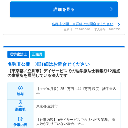
詳細を見る
名称非公開 ※詳細はお問合せください
更新日：2026/06/08 求人番号：9066550
理学療法士
正職員
名称非公開
※詳細はお問合せください
【東京都／立川市】デイサービスでの理学療法士募集◎12拠点
の事業所を展開している法人です
【モデル月収】
25.1
万円～
44.1
万円
程度 諸手当込
み
給与
東京都 立川市
勤務地
【仕事内容】 ■デイサービスでのリハビリ業務。 ※
人数が足りていない場合、送…
仕事内容