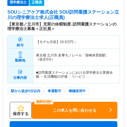
理学療法士
正職員
SOUシニアケア株式会社 SOU訪問看護ステーション立
川
の理学療法士求人(正職員)
【東京都／立川市】充実の休暇制度♪訪問看護ステーションの
理学療法士募集＜正社員＞
【モデル月収】
33.9
万円～
給与
東京都 立川市
多摩モノレール「柴崎体育館駅」
（徒歩5分）
勤務地
■訪問看護ステーションにおける理学療法士業務全
般 ・生活機能の評価 ・リハビリ…
仕事内容
駅から徒歩5分以内
車通勤可
積極採用中
この求人を問い合わせる
保存する