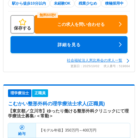
駅から徒歩10分以内
未経験OK
残業少なめ
積極採用中
この求人を問い合わせる
保存する
詳細を見る
社会福祉法人恵比寿会の求人一覧
更新日：2025/10/02 求人番号：519664
理学療法士
正職員
こむかい整形外科
の理学療法士求人(正職員)
【東京都／立川市】ゆったり働ける整形外科クリニックにて理
学療法士募集♪＜常勤＞
【モデル年収】
350
万円～
400
万円
給与