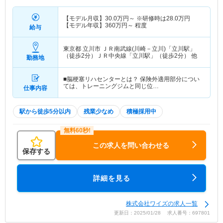
【モデル月収】
30.0
万円～
※研修時は28.0万円
【モデル年収】
360
万円～
程度
給与
東京都 立川市
ＪＲ南武線(川崎－立川)「立川駅」
（徒歩2分）ＪＲ中央線「立川駅」（徒歩2分） 他
勤務地
■脳梗塞リハセンターとは？ 保険外適用部分につい
ては、トレーニングジムと同じ位…
仕事内容
駅から徒歩5分以内
残業少なめ
積極採用中
この求人を問い合わせる
保存する
詳細を見る
株式会社ワイズの求人一覧
更新日：2025/01/28 求人番号：697801