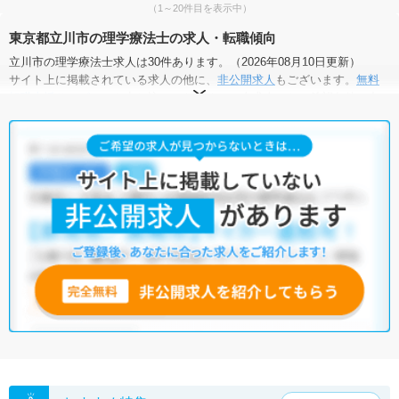
（1～20件目を表示中）
東京都立川市の理学療法士の求人・転職傾向
立川市の理学療法士求人は30件あります。（2026年08月10日更新）
サイト上に掲載されている求人の他に、
非公開求人
もございます。
無料
転職支援サービス
にお申し込みいただくと、全求人からご希望条件に合
う求人を提案させていただきます。
立川市の理学療法士求人では以下のような条件が人気です。
・
土日祝休
・
積極採用中
・
新卒OK
・
正社員(正職員)
・
病院
・
クリニック
・
介護福祉施設
・
訪問リハビリ(在宅医療)
・
小児リハビ
リ
・
保育園
他の条件でも人気の求人がございますので、「こだわり条件」から検索
いただくか、お気軽にお問い合わせください。
全国の理学療法士求人
から検索いただくことも可能です。
無料転職支援サービス
にお申し込みいただくと、ご希望条件をヒアリン
グした上で求人をご提案いたします。
ご希望条件がまだ定まっていない方は
人気の希望条件をピックアップし
た求人特集
をぜひご活用ください。
転職支援の他、情報収集や募集状況の確認も、お気軽にご相談くださ