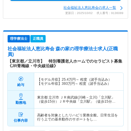
社会福祉法人恵比寿会の求人一覧
更新日：2025/10/02 求人番号：9136089
理学療法士
正職員
社会福祉法人恵比寿会 森の家
の理学療法士求人(正職
員)
【東京都／立川市】 特別養護老人ホームでのセラピスト募集
《JR青梅線・中央線沿線》
【モデル月収】
25.4
万円～
程度（諸手当込み）
【モデル年収】
393
万円～
程度（諸手当込み）
給与
東京都 立川市
ＪＲ南武線(川崎－立川)「立川駅」
（徒歩15分）ＪＲ中央線「立川駅」（徒歩15分）
勤務地
他
高齢者を対象としたリハビリ業務全般。日常生活を
行う上での基本動作のサポートをし…
仕事内容