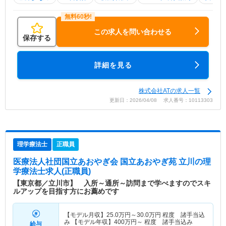
この求人を問い合わせる
保存する
詳細を見る
株式会社ATの求人一覧
更新日：2026/04/08 求人番号：10113303
理学療法士
正職員
医療法人社団国立あおやぎ会 国立あおやぎ苑 立川
の理
学療法士求人(正職員)
【東京都／立川市】 入所～通所～訪問まで学べますのでスキ
ルアップを目指す方にお薦めです
【モデル月収】
25.0
万円～
30.0
万円
程度 諸手当込
み 【モデル年収】
400
万円～
程度 諸手当込み
給与