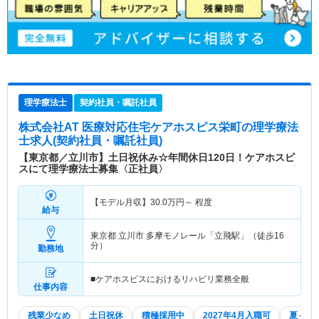
理学療法士
契約社員・嘱託社員
株式会社AT 医療対応住宅ケアホスピス栄町
の理学療法
士求人(契約社員・嘱託社員)
【東京都／立川市】土日祝休み☆年間休日120日！ケアホスピ
スにて理学療法士募集〈正社員〉
【モデル月収】
30.0
万円～
程度
給与
東京都 立川市
多摩モノレール「立飛駅」（徒歩16
分）
勤務地
■ケアホスピスにおけるリハビリ業務全般
仕事内容
残業少なめ
土日祝休
積極採用中
2027年4月入職可
夏～秋