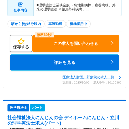
■理学療法士業務全般 ・急性期病棟、療養病棟、外
来の理学療法 ※整形外科疾患、…
仕事内容
駅から徒歩5分以内
車通勤可
積極採用中
この求人を問い合わせる
保存する
詳細を見る
医療法人財団川野病院の求人一覧
更新日：2025/10/02 求人番号：10126369
理学療法士
パート
社会福祉法人にんじんの会 デイホームにんじん・立川
の理学療法士求人(パート)