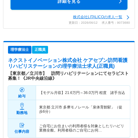
詳細を見る
株式会社LITALICOの求人一覧
更新日：2026/06/12 求人番号：9073680
理学療法士
正職員
ネクストイノベーション株式会社 ケアセブン訪問看護
リハビリステーション
の理学療法士求人(正職員)
【東京都／立川市】 訪問リハビリテーションにてセラピスト
募集！《JR中央線沿線》
【モデル月収】
21.6
万円～
36.0
万円
程度 諸手当込
給与
東京都 立川市
多摩モノレール「泉体育館駅」（徒
歩6分）
勤務地
ご自宅にお住まいの利用者様を対象としたリハビリ
業務全般。利用者様のご自宅にお伺…
仕事内容