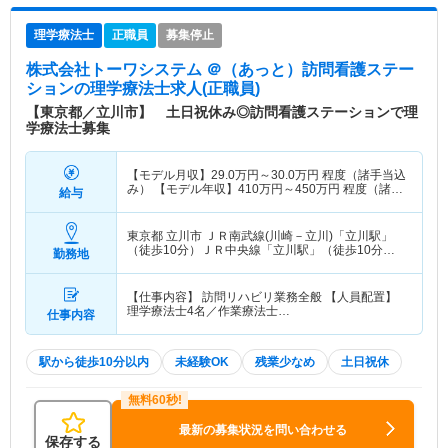
理学療法士
正職員
募集停止
株式会社トーワシステム ＠（あっと）訪問看護ステー
ション
の理学療法士求人(正職員)
【東京都／立川市】 土日祝休み◎訪問看護ステーションで理
学療法士募集
【モデル月収】
29.0
万円～
30.0
万円
程度（諸手当込
み） 【モデル年収】
410
万円～
450
万円
程度（諸手
給与
当込み）
東京都 立川市
ＪＲ南武線(川崎－立川)「立川駅」
（徒歩10分）ＪＲ中央線「立川駅」（徒歩10分）
勤務地
他
【仕事内容】 訪問リハビリ業務全般 【人員配置】
理学療法士4名／作業療法士…
仕事内容
駅から徒歩10分以内
未経験OK
残業少なめ
土日祝休
最新の募集状況を問い合わせる
保存する