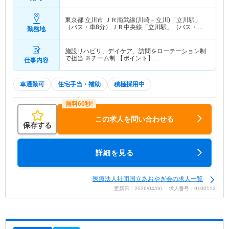
東京都 立川市
ＪＲ南武線(川崎－立川)「立川駅」
（バス・車8分）ＪＲ中央線「立川駅」（バス・車8
勤務地
分） 他
施設リハビリ、デイケア、訪問をローテーション制
で担当 ※チーム制 【ポイント】…
仕事内容
車通勤可
住宅手当・補助
積極採用中
この求人を問い合わせる
保存する
詳細を見る
医療法人社団国立あおやぎ会の求人一覧
更新日：2026/04/06 求人番号：9100112