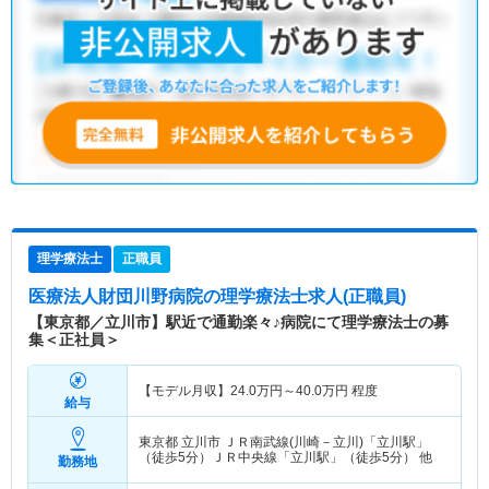
理学療法士
正職員
医療法人財団川野病院
の理学療法士求人(正職員)
【東京都／立川市】駅近で通勤楽々♪病院にて理学療法士の募
集＜正社員＞
【モデル月収】
24.0
万円～
40.0
万円
程度
給与
東京都 立川市
ＪＲ南武線(川崎－立川)「立川駅」
（徒歩5分）ＪＲ中央線「立川駅」（徒歩5分） 他
勤務地