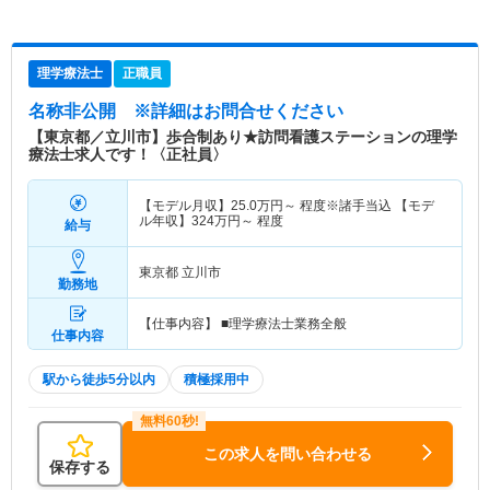
理学療法士
正職員
名称非公開
※詳細はお問合せください
【東京都／立川市】歩合制あり★訪問看護ステーションの理学
療法士求人です！〈正社員〉
【モデル月収】
25.0
万円～
程度※諸手当込 【モデ
ル年収】
324
万円～
程度
給与
東京都 立川市
勤務地
【仕事内容】 ■理学療法士業務全般
仕事内容
駅から徒歩5分以内
積極採用中
この求人を問い合わせる
保存する