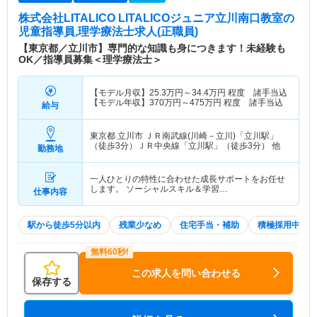
株式会社LITALICO LITALICOジュニア立川南口教室
の
児童指導員,理学療法士求人(正職員)
【東京都／立川市】専門的な知識も身につきます！未経験も
OK／指導員募集＜理学療法士＞
【モデル月収】
25.3
万円～
34.4
万円
程度 諸手当込
【モデル年収】
370
万円～
475
万円
程度 諸手当込
給与
東京都 立川市
ＪＲ南武線(川崎－立川)「立川駅」
（徒歩3分）ＪＲ中央線「立川駅」（徒歩3分） 他
勤務地
一人ひとりの特性に合わせた成長サポートをお任せ
します。 ソーシャルスキル＆学習…
仕事内容
駅から徒歩5分以内
残業少なめ
住宅手当・補助
積極採用中
この求人を問い合わせる
保存する