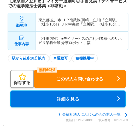
【東京都／立川市】マイカー通勤可◎手当充実！デイサービス
での理学療法士募集＜非常勤＞
東京都 立川市
ＪＲ南武線(川崎－立川)「立川駅」
（徒歩10分）ＪＲ中央線「立川駅」（徒歩10分）
勤務地
他
【仕事内容】 ■デイサービスのご利用者様へのリハ
ビリ業務全般 介護ロボット、福…
仕事内容
駅から徒歩10分以内
車通勤可
積極採用中
この求人を問い合わせる
保存する
詳細を見る
社会福祉法人にんじんの会の求人一覧
更新日：2025/08/13 求人番号：10170903