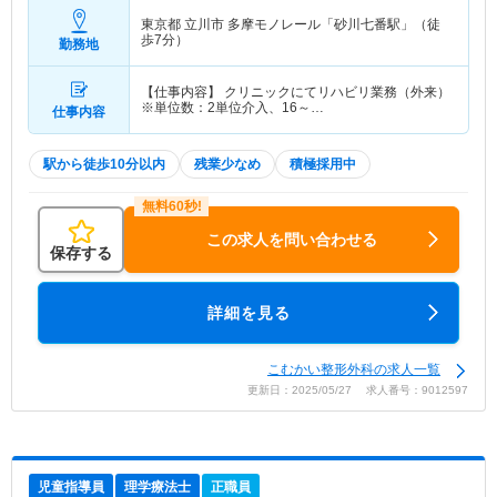
東京都 立川市
多摩モノレール「砂川七番駅」（徒
歩7分）
勤務地
【仕事内容】 クリニックにてリハビリ業務（外来）
※単位数：2単位介入、16～…
仕事内容
駅から徒歩10分以内
残業少なめ
積極採用中
この求人を問い合わせる
保存する
詳細を見る
こむかい整形外科の求人一覧
更新日：2025/05/27 求人番号：9012597
児童指導員
理学療法士
正職員