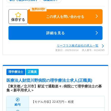
この求人を問い合わせる
保存する
詳細を見る
リーフラス株式会社の求人一覧
更新日：2025/10/14 求人番号：9134295
理学療法士
正職員
医療法人財団川野病院
の理学療法士求人(正職員)
【東京都／立川市】駅近で通勤楽々♪病院にて理学療法士の募
集＜新卒用求人＞
【モデル月収】
22.8
万円～
程度
給与