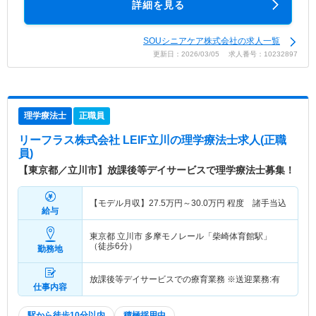
詳細を見る
SOUシニアケア株式会社の求人一覧
更新日：2026/03/05 求人番号：10232897
理学療法士
正職員
リーフラス株式会社 LEIF立川
の理学療法士求人(正職
員)
【東京都／立川市】放課後等デイサービスで理学療法士募集！
【モデル月収】
27.5
万円～
30.0
万円
程度 諸手当込
給与
東京都 立川市
多摩モノレール「柴崎体育館駅」
（徒歩6分）
勤務地
放課後等デイサービスでの療育業務 ※送迎業務:有
仕事内容
駅から徒歩10分以内
積極採用中