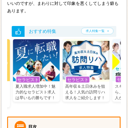
いいのですが、まわりに対して印象を悪くしてしまう癖も
あります。
おすすめ特集
求人特集一覧
セラ
セラピスト
セラピスト
う！
夏入職求人増加中！魅
高年収＆土日休みを狙
スキル
の好
力的なセラピスト求人
える！人気の訪問リハ
ら、学
るに
は早いもの勝ちです！
求人をご紹介します！
人がお
目次