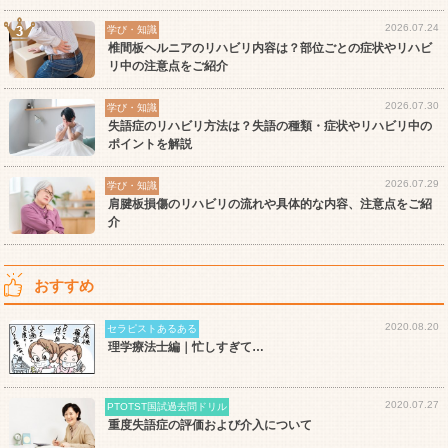
2026.07.24
学び・知識
椎間板ヘルニアのリハビリ内容は？部位ごとの症状やリハビ
リ中の注意点をご紹介
2026.07.30
学び・知識
失語症のリハビリ方法は？失語の種類・症状やリハビリ中の
ポイントを解説
2026.07.29
学び・知識
肩腱板損傷のリハビリの流れや具体的な内容、注意点をご紹
介
おすすめ
2020.08.20
セラピストあるある
理学療法士編｜忙しすぎて…
2020.07.27
PTOTST国試過去問ドリル
重度失語症の評価および介入について