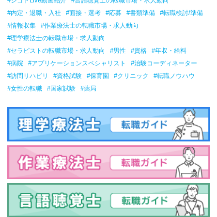
#シゴトLive動画紹介
#言語聴覚士の転職市場・求人動向
#内定・退職・入社
#面接・選考
#応募
#書類準備
#転職検討/準備
#情報収集
#作業療法士の転職市場・求人動向
#理学療法士の転職市場・求人動向
#セラピストの転職市場・求人動向
#男性
#資格
#年収・給料
#病院
#アプリケーションスペシャリスト
#治験コーディネーター
#訪問リハビリ
#資格試験
#保育園
#クリニック
#転職ノウハウ
#女性の転職
#国家試験
#薬局