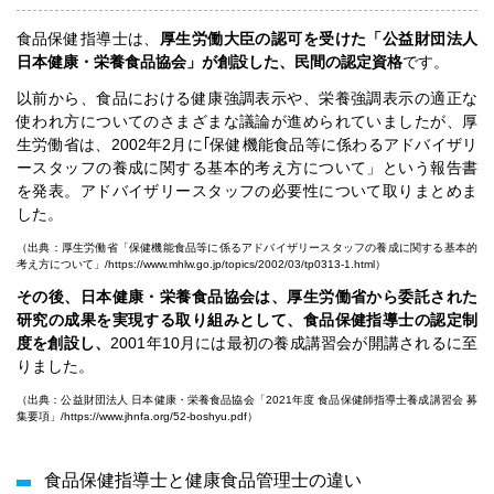
食品保健指導士は、
厚生労働大臣の認可を受けた「公益財団法人
日本健康・栄養食品協会」が創設した、民間の認定資格
です。
以前から、食品における健康強調表示や、栄養強調表示の適正な
使われ方についてのさまざまな議論が進められていましたが、厚
生労働省は、2002年2月に｢保健機能食品等に係わるアドバイザリ
ースタッフの養成に関する基本的考え方について」という報告書
を発表。アドバイザリースタッフの必要性について取りまとめま
した。
（出典：厚生労働省「保健機能食品等に係るアドバイザリースタッフの養成に関する基本的
考え方について」/
https://www.mhlw.go.jp/topics/2002/03/tp0313-1.html
）
その後、日本健康・栄養食品協会は、厚生労働省から委託された
研究の成果を実現する取り組みとして、食品保健指導士の認定制
度を創設
し、
2001年10月には最初の養成講習会が開講されるに至
りました。
（出典：公益財団法人 日本健康・栄養食品協会「2021年度 食品保健師指導士養成講習会 募
集要項」/
https://www.jhnfa.org/52-boshyu.pdf
）
食品保健指導士と健康食品管理士の違い