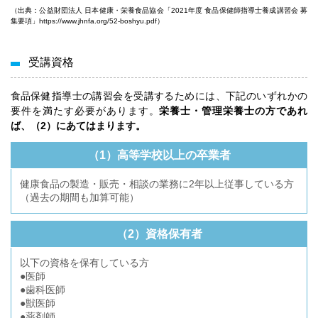
（出典：公益財団法人 日本健康・栄養食品協会「2021年度 食品保健師指導士養成講習会 募
集要項」
https://www.jhnfa.org/52-boshyu.pdf
）
受講資格
食品保健指導士の講習会を受講するためには、下記のいずれかの
要件を満たす必要があります。
栄養士・管理栄養士の方であれ
ば、（2）にあてはまります。
（1）高等学校以上の卒業者
健康食品の製造・販売・相談の業務に2年以上従事している方
（過去の期間も加算可能）
（2）資格保有者
以下の資格を保有している方
●医師
●歯科医師
●獣医師
●薬剤師