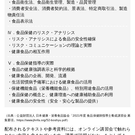
・食品衛生法、食品衛生管理、製造・品質管理
・消費者安全法、消費者契約法、景表法、特定商取引法、製造
物責任法
・食品表示法
Ⅳ．食品保健のリスク・アナリシス
・リスク・アナリシスによる食品の安全性確保
・リスク・コミュニケーションの理論と実際
・健康食品の相互作用
Ⅴ．食品保健指導の実際
・食品の健康強調表示と科学的根拠
・健康食品の企画、開発、流通
・生活習慣病予備軍における健康食品の活用
・保健機能食品（栄養機能食品）、特別用途食品の活用
・食品保健の概念と、健康増進への健康補助食品の利用
・健康食品の安全性（安全・安心な製品の提供）
（出典：公益財団法人 日本健康・栄養食品協会「2021年度 食品保健師指導士養成講習会 募
集要項」
https://www.jhnfa.org/52-boshyu.pdf
）
配布されるテキストや参考資料には、オンライン講習会で触れら