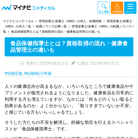
マイナビコメディカル
管理栄養士/栄養士（NRD）の求人・転職情報
管理栄養士/栄養士
（NRD）の求人一覧
転職ノウハウ記事一覧
管理栄養士/栄養士（NRD）の転職ノウハウ一
覧
食品保健指導士とは？資格取得の流れ・健康食品管理士の違いも
食品保健指導士とは？資格取得の流れ・健康食
品管理士の違いも
更新日 2023年09月21日
公開日 2023年09月21日
#情報収集
#転職検討/準備
人々の健康志向が高まるなか、いろいろなところで健康食品やサ
プリメントが販売されるようになりました。健康食品を日常的に
利用する方も増えていますが、なかには「何をどのくらい取ると
効果があるのか、よく分からない」「取りすぎていないか不安」
と感じている方もいらっしゃるでしょう。
そうした方たちの不安を解消し、的確な助言を行えるスペシャリ
ストが「食品保健指導士」です。