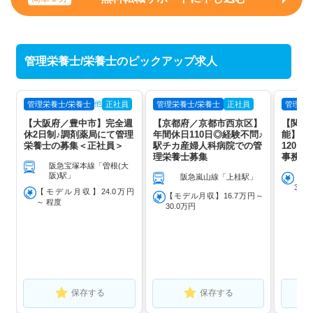
管理栄養士/栄養士のピックアップ求人
他
管理栄養士/栄養士
正社員
管理栄養士/栄養士
正社員
管理栄
【大阪府／豊中市】完全週
【京都府／京都市西京区】
【関西
休2日制♪調剤薬局にて管理
年間休日110日◎経験不問♪
能】1
栄養士の募集＜正社員＞
駅チカ産婦人科病院での管
120
理栄養士募集
事務さ
阪急宝塚本線「曽根(大
阪)駅」
阪急嵐山線「上桂駅」
【モ
360
【モデル月収】24.0万円
【モデル月収】16.7万円～
～ 程度
30.0万円
保存する
保存する