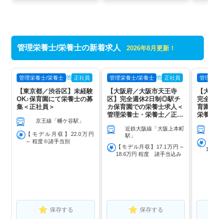
管理栄養士/栄養士の新着求人
2026年8月更新！
他
他
管理栄養士/栄養士
正社員
管理栄養士/栄養士
正社員
管理栄
【東京都／渋谷区】未経験
【大阪府／大阪市天王寺
【大阪
OK♪保育園にて栄養士の募
区】完全週休2日制◎駅チ
完全週
集＜正社員＞
カ保育園での栄養士求人＜
育園で
管理栄養士・栄養士／正職
栄養士
京王線「幡ケ谷駅」
員＞
近鉄大阪線「大阪上本町
【モデル月収】22.0万円
駅」
～ 程度※諸手当別
【モ
【モデル月収】17.1万円～
18
18.6万円 程度 諸手当込み
保存する
保存する