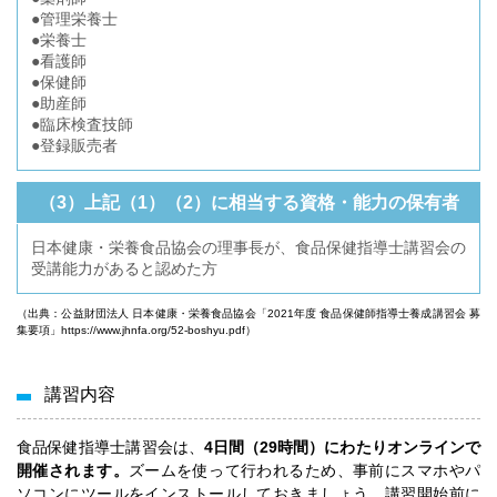
●管理栄養士
●栄養士
●看護師
●保健師
●助産師
●臨床検査技師
●登録販売者
（3）上記（1）（2）に相当する資格・能力の保有者
日本健康・栄養食品協会の理事長が、食品保健指導士講習会の
受講能力があると認めた方
（出典：公益財団法人 日本健康・栄養食品協会「2021年度 食品保健師指導士養成講習会 募
集要項」
https://www.jhnfa.org/52-boshyu.pdf
）
講習内容
食品保健指導士講習会は、
4日間（29時間）にわたりオンラインで
開催されます。
ズームを使って行われるため、事前にスマホやパ
ソコンにツールをインストールしておきましょう。講習開始前に