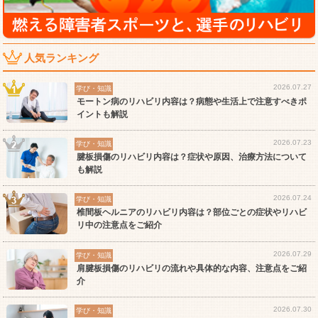
人気ランキング
2026.07.27
学び・知識
モートン病のリハビリ内容は？病態や生活上で注意すべきポ
イントも解説
2026.07.23
学び・知識
腱板損傷のリハビリ内容は？症状や原因、治療方法について
も解説
2026.07.24
学び・知識
椎間板ヘルニアのリハビリ内容は？部位ごとの症状やリハビ
リ中の注意点をご紹介
2026.07.29
学び・知識
肩腱板損傷のリハビリの流れや具体的な内容、注意点をご紹
介
2026.07.30
学び・知識