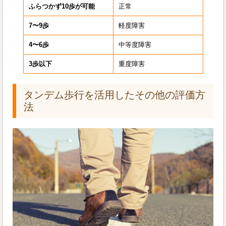
ふらつかず10歩が可能
正常
7〜9歩
軽度障害
4〜6歩
中等度障害
3歩以下
重度障害
タンデム歩行を活用したその他の評価方
法