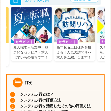
セラ
セラピスト
セラピスト
う！
夏入職求人増加中！魅
高年収＆土日休みを狙
スキル
の好
力的なセラピスト求人
える！人気の訪問リハ
ら、学
るに
は早いもの勝ちです！
求人をご紹介します！
人がお
目次
タンデム歩行とは？
タンデム歩行の評価方法
タンデム歩行を活用したその他の評価方法