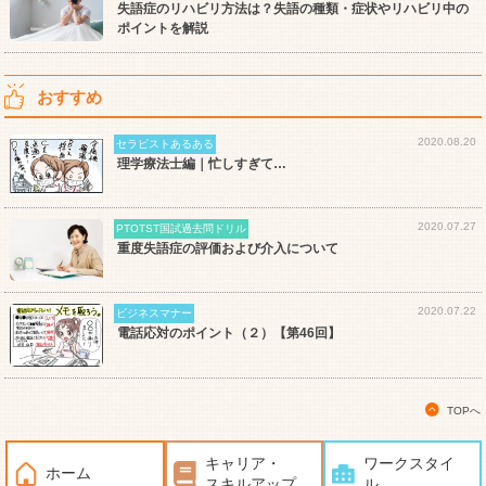
失語症のリハビリ方法は？失語の種類・症状やリハビリ中の
ポイントを解説
おすすめ
2020.08.20
セラピストあるある
理学療法士編｜忙しすぎて…
2020.07.27
PTOTST国試過去問ドリル
重度失語症の評価および介入について
2020.07.22
ビジネスマナー
電話応対のポイント（２）【第46回】
TOPへ
キャリア・
ワークスタイ
ホーム
スキルアップ
ル