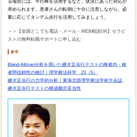
る場合には、平行棒を活用するなど、状況にあった対応が
求められます。患者さんの転倒に十分に注意しながら、必
要に応じてタンデム歩行を活用してみましょう。
＞＞【全国どこでも電話・メール・WEB相談OK】セラピ
ストの無料転職サポートに申し込む
参考
Bland-Altman分析を用いた継ぎ足歩行テストの検者内・検
者間信頼性の検討｜理学療法科学 23（5）
継ぎ足歩行の力学的分析｜東海北陸理学療法学術大会誌
継ぎ足歩行テストの構成概念妥当性