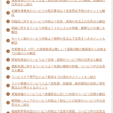
感覚障害のリハビリ方法｜疾患別の特徴やリハビリの種類、実施時の
注意点をご紹介
化膿性脊椎炎のリハビリの禁忌事項は？症状悪化予防のポイントも解
説
頚髄症に対するリハビリ内容は？症状・原因や生活上の注意点も解説
痙縮に対するリハビリ内容は？メカニズムや拘縮・麻痺などの違いを
解説
モートン病のリハビリ内容は？病態や生活上で注意すべきポイントも
解説
作業療法士（OT）の資格取得は難しい？国家試験の難易度から合格ま
での道のりを解説
間質性肺炎のリハビリは？症状・原因やリハビリ時の注意点も解説
運動失調に対するリハビリは？失調の種類や特徴、リハビリ中の注意
点を解説
リハビリケア専門士とは？取得までの流れやメリットをご紹介
ラクナ梗塞のリハビリとは？急性期・回復期・維持期別の内容と理学
療法士が押さえるポイント
脊髄損傷のリハビリは？損傷部位に応じた内容やリハビリ目標を解説
椎間板ヘルニアのリハビリ内容は？部位ごとの症状やリハビリ中の注
意点をご紹介
後縦靭帯骨化症のリハビリ内容は？症状や原因、リハビリ中の注意点