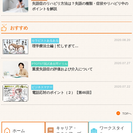
失語症のリハビリ方法は？失語の種類・症状やリハビリ中の
ポイントを解説
おすすめ
2020.08.20
セラピストあるある
理学療法士編｜忙しすぎて…
2020.07.27
PTOTST国試過去問ドリル
重度失語症の評価および介入について
2020.07.22
ビジネスマナー
電話応対のポイント（２）【第46回】
TOPへ
キャリア・
ワークスタイ
ホーム