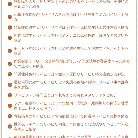
感覚障害のリハビリ方法｜疾患別の特徴やリハビリの種類、実施時の
注意点をご紹介
化膿性脊椎炎のリハビリの禁忌事項は？症状悪化予防のポイントも解
説
頚髄症に対するリハビリ内容は？症状・原因や生活上の注意点も解説
痙縮に対するリハビリ内容は？メカニズムや拘縮・麻痺などの違いを
解説
モートン病のリハビリ内容は？病態や生活上で注意すべきポイントも
解説
作業療法士（OT）の資格取得は難しい？国家試験の難易度から合格ま
での道のりを解説
間質性肺炎のリハビリは？症状・原因やリハビリ時の注意点も解説
運動失調に対するリハビリは？失調の種類や特徴、リハビリ中の注意
点を解説
リハビリケア専門士とは？取得までの流れやメリットをご紹介
ラクナ梗塞のリハビリとは？急性期・回復期・維持期別の内容と理学
療法士が押さえるポイント
脊髄損傷のリハビリは？損傷部位に応じた内容やリハビリ目標を解説
椎間板ヘルニアのリハビリ内容は？部位ごとの症状やリハビリ中の注
意点をご紹介
後縦靭帯骨化症のリハビリ内容は？症状や原因、リハビリ中の注意点