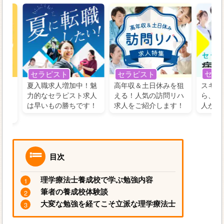
セラ
セラピスト
セラピスト
う！
夏入職求人増加中！魅
高年収＆土日休みを狙
スキル
の好
力的なセラピスト求人
える！人気の訪問リハ
ら、学
るに
は早いもの勝ちです！
求人をご紹介します！
人がお
目次
理学療法士養成校で学ぶ勉強内容
筆者の養成校体験談
大変な勉強を経てこそ立派な理学療法士