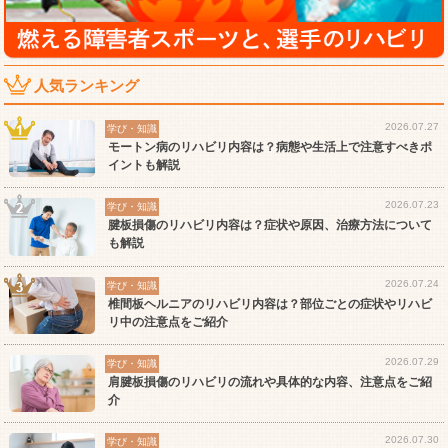
人気ランキング
2026.07.27
学び・知識
モートン病のリハビリ内容は？病態や生活上で注意すべきポ
イントも解説
2026.07.23
学び・知識
腱板損傷のリハビリ内容は？症状や原因、治療方法について
も解説
2026.07.24
学び・知識
椎間板ヘルニアのリハビリ内容は？部位ごとの症状やリハビ
リ中の注意点をご紹介
2026.07.29
学び・知識
肩腱板損傷のリハビリの流れや具体的な内容、注意点をご紹
介
2026.07.30
学び・知識