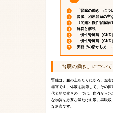
「腎臓の働き」につ
腎臓、泌尿器系の主
《問題》慢性腎臓病
解答と解説
「慢性腎臓病（CK
「慢性腎臓病（CKD
実務での活かし方 
「腎臓の働き」について
腎臓は、腰の上あたりにある、左右
器官です。体液を調節して、その恒
代表的な働きの一つは、血流から水
な物質を必要な量だけ血液に再吸収
な器官です。