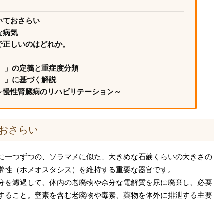
いておさらい
な病気
で正しいのはどれか。
D）」の定義と重症度分類
）」に基づく解説
～慢性腎臓病のリハビリテーション～
おさらい
に一つずつの、ソラマメに似た、大きめな石鹸くらいの大きさの
常性（ホメオスタシス）を維持する重要な器官です。
分を濾過して、体内の老廃物や余分な電解質を尿に廃棄し、必要
すること。窒素を含む老廃物や毒素、薬物を体外に排泄する主要