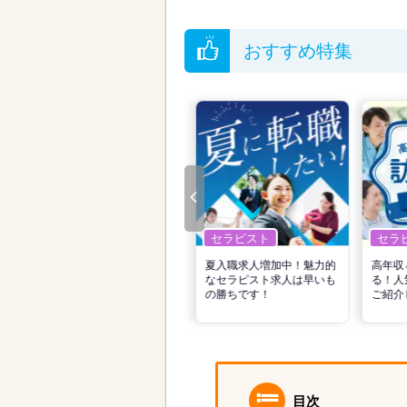
おすすめ特集
セラピスト
セラピスト
セラ
リ
転職で高収入を狙う！計画
夏入職求人増加中！魅力的
高年収
的な活動でPTの好条件求人
なセラピスト求人は早いも
る！人
を見つけるには？
の勝ちです！
ご紹介
目次