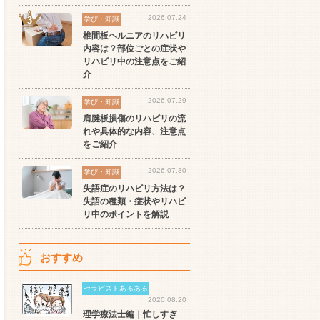
2026.07.24
学び・知識
椎間板ヘルニアのリハビリ
内容は？部位ごとの症状や
リハビリ中の注意点をご紹
介
2026.07.29
学び・知識
肩腱板損傷のリハビリの流
れや具体的な内容、注意点
をご紹介
2026.07.30
学び・知識
失語症のリハビリ方法は？
失語の種類・症状やリハビ
リ中のポイントを解説
おすすめ
セラピストあるある
2020.08.20
理学療法士編｜忙しすぎ