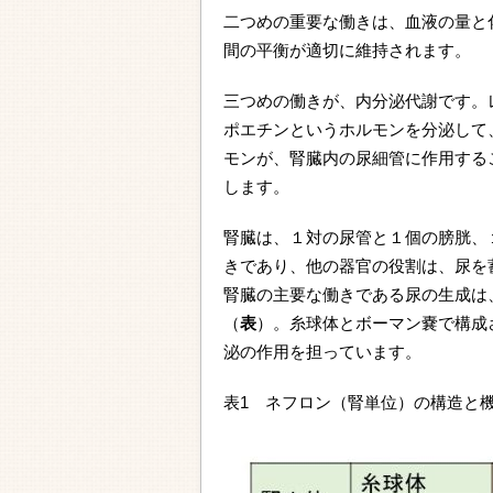
二つめの重要な働きは、血液の量と
間の平衡が適切に維持されます。
三つめの働きが、内分泌代謝です。
ポエチンというホルモンを分泌して
モンが、腎臓内の尿細管に作用する
します。
腎臓は、１対の尿管と１個の膀胱、
きであり、他の器官の役割は、尿を
腎臓の主要な働きである尿の生成は
（
表
）。糸球体とボーマン嚢で構成
泌の作用を担っています。
表1 ネフロン（腎単位）の構造と