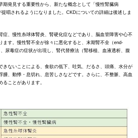
早期発見する重要性から、新たな概念として「慢性腎臓病
se: CKD）」が提唱されるようになりました。CKDについての詳細は後述しま
腎症、慢性糸球体腎炎、腎硬化症などであり、脳血管障害や心不
ます。慢性腎不全が徐々に悪化すると、末期腎不全（end-
 ESKD）となり、尿毒症の症状が出現し、腎代替療法（腎移植、血液透析、腹
できないことによる、食欲の低下、吐気、だるさ、頭痛、水分が
浮腫、動悸・息切れ、息苦しさなどです。さらに、不整脈、高血
めることがあります。