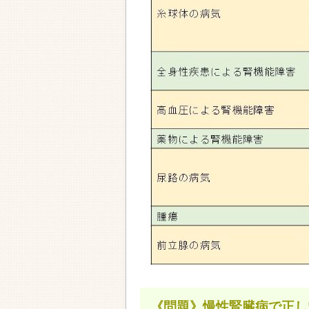
《問題》慢性腎臓病で正し