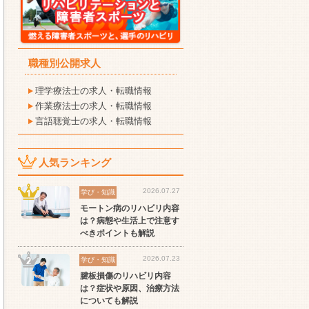
職種別公開求人
理学療法士の求人・転職情報
作業療法士の求人・転職情報
言語聴覚士の求人・転職情報
人気ランキング
セラピスト
セラピスト
セ
2026.07.27
学び・知識
ート
世の中の需要の高まりとと
ワークライフバランス重視
経
モートン病のリハビリ内容
スト
もに増加傾向の「介護施
派の方へ！なぜ120日が基
ッ
は？病態や生活上で注意す
設」求人をご紹介！
準？数え方も解説
ご
べきポイントも解説
2026.07.23
学び・知識
腱板損傷のリハビリ内容
は？症状や原因、治療方法
についても解説