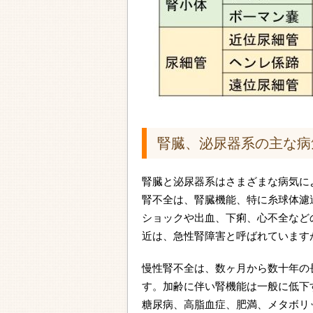
腎臓、泌尿器系の主な病
腎臓と泌尿器系はさまざまな病気に
腎不全は、腎臓機能、特に糸球体濾過量（GFR:
ショックや出血、下痢、心不全など
近は、急性腎障害と呼ばれています
慢性腎不全は、数ヶ月から数十年の
す。加齢に伴い腎機能は一般に低下
糖尿病、高脂血症、肥満、メタボリ