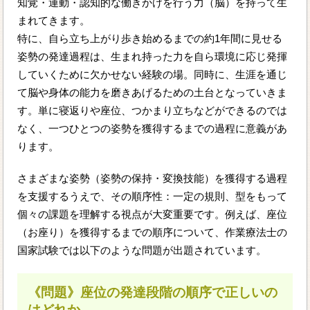
知覚・運動・認知的な働きかけを行う力（脳）を持って生
まれてきます。
特に、自ら立ち上がり歩き始めるまでの約1年間に見せる
姿勢の発達過程は、生まれ持った力を自ら環境に応じ発揮
していくために欠かせない経験の場。同時に、生涯を通じ
て脳や身体の能力を磨きあげるための土台となっていきま
す。単に寝返りや座位、つかまり立ちなどができるのでは
なく、一つひとつの姿勢を獲得するまでの過程に意義があ
ります。
さまざまな姿勢（姿勢の保持・変換技能）を獲得する過程
を支援するうえで、その順序性：一定の規則、型をもって
個々の課題を理解する視点が大変重要です。例えば、座位
（お座り）を獲得するまでの順序について、作業療法士の
国家試験では以下のような問題が出題されています。
《問題》座位の発達段階の順序で正しいの
はどれか。