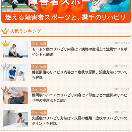
人気ランキング
2026.07.27
学び・知識
モートン病のリハビリ内容は？病態や生活上で注意すべきポ
イントも解説
2026.07.23
学び・知識
腱板損傷のリハビリ内容は？症状や原因、治療方法について
も解説
2026.07.24
学び・知識
椎間板ヘルニアのリハビリ内容は？部位ごとの症状やリハビ
リ中の注意点をご紹介
2026.07.30
学び・知識
失語症のリハビリ方法は？失語の種類・症状やリハビリ中の
ポイントを解説