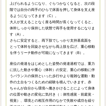
上げられるようになり、ぐらつかなくなると、次の段
階では自分の両手のひらで床面を押して身体を支え座
るようになってきます（C）。
大人が支えることなく座る時間が長くなってくると、
体幹しっかり保持した状態で両手を使用するになりま
す（A）。
さらに安定すると、両下肢でしっかり支持基底面を
とって体幹を回旋させながら両上肢を広げ、重心移動
を伴うリーチ動作が可能になってきます（B）。
座位の発達をはじめとした姿勢の発達過程では、重力
に抗した動きや重心（体幹）の安定、重心の移動に伴
うバランスの保持といった歩行やより複雑な運動・動
作の土台をつくるための経験を積んでいきます。赤
ちゃんが自分から環境へ働きかけることによって身体
の位置や動きの変化に気付き（：体性感覚・前庭覚・
視覚）、環境との相互作用のなかで失敗や成功を繰り