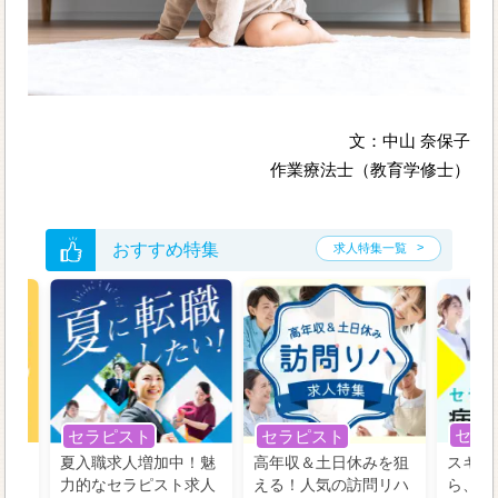
文：中山 奈保子
作業療法士（教育学修士）
おすすめ特集
求人特集一覧
セラ
セラピスト
セラピスト
う！
夏入職求人増加中！魅
高年収＆土日休みを狙
スキル
の好
力的なセラピスト求人
える！人気の訪問リハ
ら、学