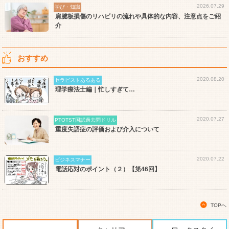
2026.07.29
学び・知識
肩腱板損傷のリハビリの流れや具体的な内容、注意点をご紹
介
おすすめ
2020.08.20
セラピストあるある
理学療法士編｜忙しすぎて…
2020.07.27
PTOTST国試過去問ドリル
重度失語症の評価および介入について
2020.07.22
ビジネスマナー
電話応対のポイント（２）【第46回】
TOPへ