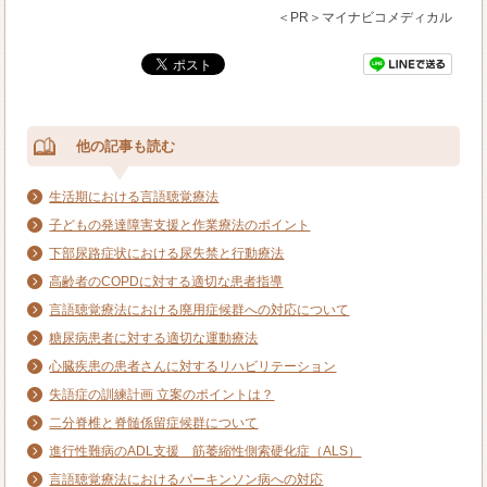
＜PR＞マイナビコメディカル
他の記事も読む
生活期における言語聴覚療法
子どもの発達障害支援と作業療法のポイント
下部尿路症状における尿失禁と行動療法
高齢者のCOPDに対する適切な患者指導
言語聴覚療法における廃用症候群への対応について
糖尿病患者に対する適切な運動療法
心臓疾患の患者さんに対するリハビリテーション
失語症の訓練計画 立案のポイントは？
二分脊椎と脊髄係留症候群について
進行性難病のADL支援 筋萎縮性側索硬化症（ALS）
言語聴覚療法におけるパーキンソン病への対応