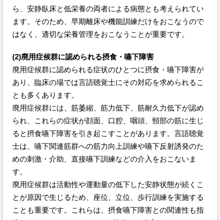
ら、安静臥床と低栄養の両者による病態とも考えられてい
ます。そのため、早期離床や機能訓練だけをおこなうので
はなく、適切な栄養管理をおこなうことが重要です。
(2)廃用症候群に認められる摂食・嚥下障害
廃用症候群に認められる症状のひとつに摂食・嚥下障害が
あり、臨床の場では言語聴覚士にその対応を求められるこ
とも多くあります。
廃用症候群には、筋萎縮、筋力低下、筋耐久力低下が認め
られ、これらの症状が顔面、口腔、咽頭、頸部の筋に生じ
ると摂食嚥下障害を引き起こすことがあります。言語聴覚
士は、嚥下関連筋群への筋力向上訓練や嚥下反射誘発のた
めの刺激・介助、直接嚥下訓練などの介入をおこないま
す。
廃用症候群は活動性や運動量の低下した安静状態が続くこ
とが原因で生じるため、座位、立位、歩行訓練を実施する
ことも重要です。これらは、摂食嚥下障害との関連性も指