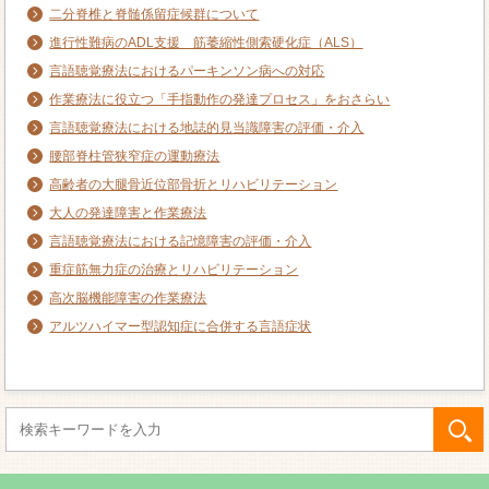
二分脊椎と脊髄係留症候群について
進行性難病のADL支援 筋萎縮性側索硬化症（ALS）
言語聴覚療法におけるパーキンソン病への対応
作業療法に役立つ「手指動作の発達プロセス」をおさらい
言語聴覚療法における地誌的見当識障害の評価・介入
腰部脊柱管狭窄症の運動療法
高齢者の大腿骨近位部骨折とリハビリテーション
大人の発達障害と作業療法
言語聴覚療法における記憶障害の評価・介入
重症筋無力症の治療とリハビリテーション
高次脳機能障害の作業療法
アルツハイマー型認知症に合併する言語症状