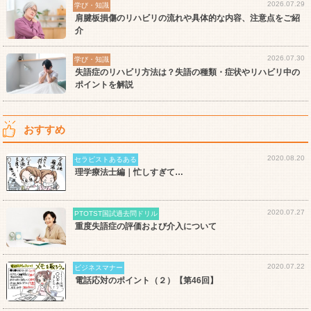
2026.07.29
学び・知識
肩腱板損傷のリハビリの流れや具体的な内容、注意点をご紹
介
2026.07.30
学び・知識
失語症のリハビリ方法は？失語の種類・症状やリハビリ中の
ポイントを解説
おすすめ
2020.08.20
セラピストあるある
理学療法士編｜忙しすぎて…
2020.07.27
PTOTST国試過去問ドリル
重度失語症の評価および介入について
2020.07.22
ビジネスマナー
電話応対のポイント（２）【第46回】