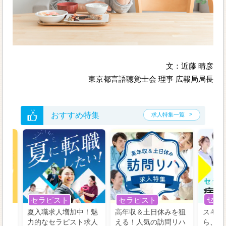
文：近藤 晴彦
東京都言語聴覚士会 理事 広報局局長
おすすめ特集
求人特集一覧
セラ
セラピスト
セラピスト
う！
夏入職求人増加中！魅
高年収＆土日休みを狙
スキル
の好
力的なセラピスト求人
える！人気の訪問リハ
ら、学