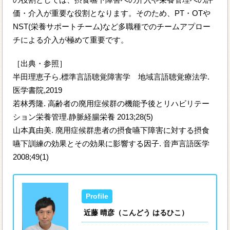
価・介入が重要な役割となります。そのため、PT・OTや
NST(栄養サポートチーム)など多職種でのチームアプロー
チによる介入が極めて重要です。
［出典・参照］
半田理恵子ら.標準言語聴覚障害学 地域言語聴覚療法学.
医学書院,2019
若林秀隆. 高齢者の廃用症候群の機能予後とリハビリテー
ション栄養管理.静脈経腸栄養 2013;28(5)
山本真由美. 廃用症候群患者の摂食嚥下障害に対する摂食
嚥下訓練の効果とその効果に影響する因子. 音声言語医学
2008;49(1)
近藤 晴彦（こんどう はるひこ）