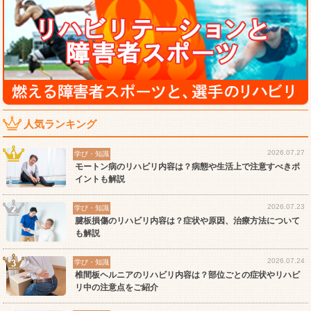
人気ランキング
2026.07.27
学び・知識
モートン病のリハビリ内容は？病態や生活上で注意すべきポ
イントも解説
2026.07.23
学び・知識
腱板損傷のリハビリ内容は？症状や原因、治療方法について
も解説
2026.07.24
学び・知識
椎間板ヘルニアのリハビリ内容は？部位ごとの症状やリハビ
リ中の注意点をご紹介