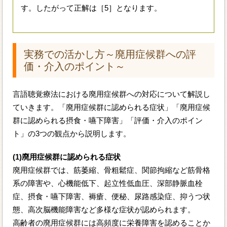
す。したがって正解は［5］となります。
実務での活かし方～廃用症候群への評
価・介入のポイント～
言語聴覚療法における廃用症候群への対応について解説し
ていきます。「廃用症候群に認められる症状」「廃用症候
群に認められる摂食・嚥下障害」「評価・介入のポイン
ト」の3つの観点から説明します。
(1)廃用症候群に認められる症状
廃用症候群では、筋萎縮、骨粗鬆症、関節拘縮など筋骨格
系の障害や、心機能低下、起立性低血圧、深部静脈血栓
症、摂食・嚥下障害、褥瘡、便秘、尿路感染症、抑うつ状
態、高次脳機能障害など多様な症状が認められます。
高齢者の廃用症候群には高頻度に栄養障害を認めることか