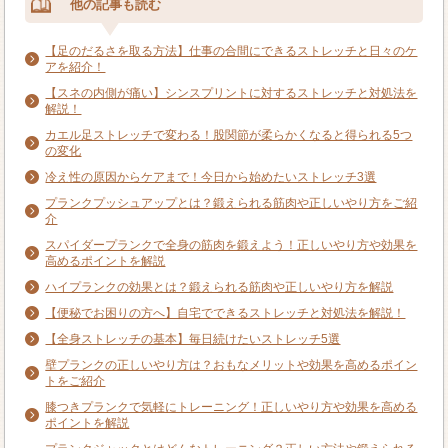
他の記事も読む
【足のだるさを取る方法】仕事の合間にできるストレッチと日々のケ
アを紹介！
【スネの内側が痛い】シンスプリントに対するストレッチと対処法を
解説！
カエル足ストレッチで変わる！股関節が柔らかくなると得られる5つ
の変化
冷え性の原因からケアまで！今日から始めたいストレッチ3選
プランクプッシュアップとは？鍛えられる筋肉や正しいやり方をご紹
介
スパイダープランクで全身の筋肉を鍛えよう！正しいやり方や効果を
高めるポイントを解説
ハイプランクの効果とは？鍛えられる筋肉や正しいやり方を解説
【便秘でお困りの方へ】自宅でできるストレッチと対処法を解説！
【全身ストレッチの基本】毎日続けたいストレッチ5選
壁プランクの正しいやり方は？おもなメリットや効果を高めるポイン
トをご紹介
膝つきプランクで気軽にトレーニング！正しいやり方や効果を高める
ポイントを解説