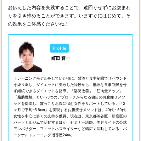
お伝えした内容を実践することで、遠回りせずにお腹まわ
りを引き締めることができます。いますぐにはじめて、そ
の効果をご体感くださいね！
町田 晋一
トレーニングモデルをしていた頃に、禁酒と食事制限でリバウンド
を繰り返し、ダイエットに失敗した経験から、無理な食事制限をせ
ず継続できるダイエットを指導。「姿勢改善」「筋肉量アップ」
「脂肪燃焼」という3つのアプローチからなる独自のお腹瘦せメソ
ッドを提唱し、ぽっこりお腹に悩む女性をサポートしている。「2
ヶ月で平均−5.6cm」を実現するお腹痩せメソッドは、40代・50代
女性を中心に多くの支持を獲得。現在は、東京都渋谷区・新宿区の
パーソナルジムで活動するほか、セミナー講師、美容サイトの公式
アンバサダー、フィットネスライターなど幅広く活動している。パ
ーソナルトレーニング指導歴24年。