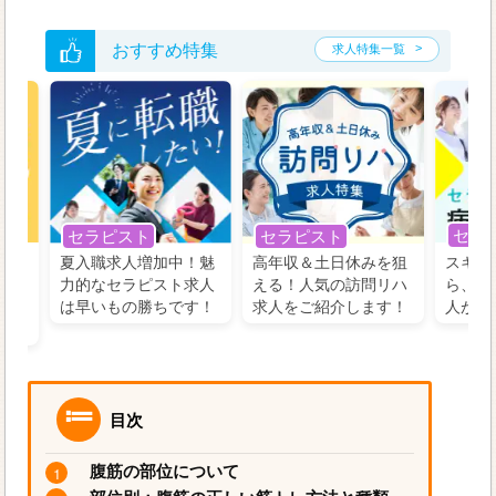
おすすめ特集
求人特集一覧
セラ
セラピスト
セラピスト
う！
夏入職求人増加中！魅
高年収＆土日休みを狙
スキル
の好
力的なセラピスト求人
える！人気の訪問リハ
ら、学
るに
は早いもの勝ちです！
求人をご紹介します！
人がお
目次
腹筋の部位について