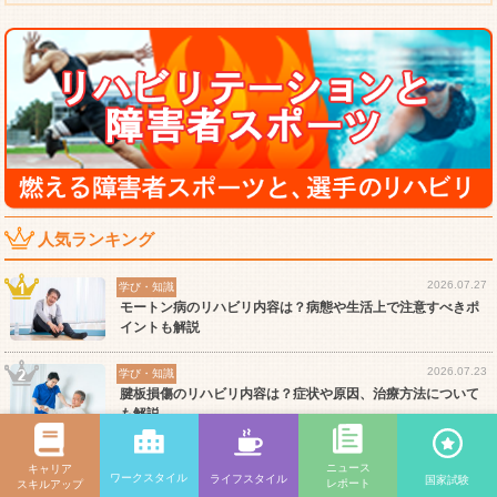
人気ランキング
2026.07.27
学び・知識
モートン病のリハビリ内容は？病態や生活上で注意すべきポ
イントも解説
2026.07.23
学び・知識
腱板損傷のリハビリ内容は？症状や原因、治療方法について
も解説
2026.07.24
学び・知識
ニュース
キャリア
ワークスタイル
ライフスタイル
椎間板ヘルニアのリハビリ内容は？部位ごとの症状やリハビ
国家試験
レポート
スキルアップ