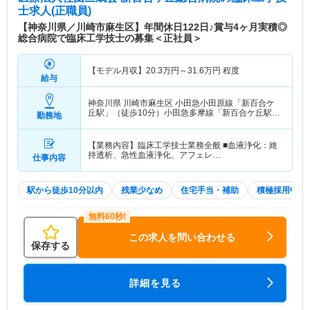
士求人(正職員)
【神奈川県／川崎市麻生区】年間休日122日♪賞与4ヶ月実積◎
総合病院で臨床工学技士の募集＜正社員＞
【モデル月収】
20.3
万円～
31.6
万円
程度
給与
神奈川県 川崎市麻生区
小田急小田原線「新百合ケ
丘駅」（徒歩10分）小田急多摩線「新百合ケ丘駅」
勤務地
（徒歩10分）
【業務内容】臨床工学技士業務全般 ■血液浄化：維
持透析、急性血液浄化、アフェレ…
仕事内容
駅から徒歩10分以内
残業少なめ
住宅手当・補助
積極採用中
この求人を問い合わせる
保存する
詳細を見る