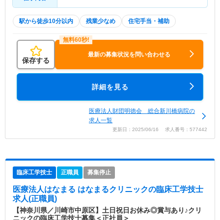
駅から徒歩10分以内
残業少なめ
住宅手当・補助
最新の募集状況を問い合わせる
保存する
詳細を見る
医療法人財団明徳会 総合新川橋病院の
求人一覧
更新日：2025/06/16 求人番号：577442
臨床工学技士
正職員
募集停止
医療法人はなまる はなまるクリニック
の臨床工学技士
求人(正職員)
【神奈川県／川崎市中原区】土日祝日お休み◎賞与あり♪クリ
ニックの臨床工学技士募集＜正社員＞