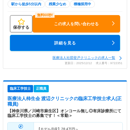
駅から徒歩5分以内
残業少なめ
積極採用中
この求人を問い合わせる
保存する
詳細を見る
医療法人社団登戸クリニックの求人一覧
更新日：2025/12/12 求人番号：9722351
臨床工学技士
正職員
医療法人柿生会 渡辺クリニック
の臨床工学技士求人(正
職員)
【神奈川県／川崎市麻生区】オンコール無し◎有床診療所にて
臨床工学技士の募集です！＜常勤＞
【モデル月収】
28.4
万円～