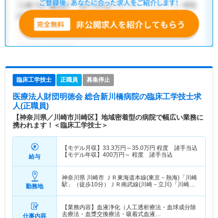
臨床工学技士
正職員
募集停止
医療法人財団明徳会 総合新川橋病院
の臨床工学技士求
人(正職員)
【神奈川県／川崎市川崎区】地域密着型の病院で幅広い業務に
携われます！＜臨床工学技士＞
【モデル月収】
33.3
万円～
35.0
万円
程度 諸手当込
【モデル年収】
400
万円～
程度 諸手当込
給与
神奈川県 川崎市
ＪＲ東海道本線(東京－熱海)「川崎
駅」（徒歩10分）ＪＲ南武線(川崎－立川)「川崎
勤務地
駅」（徒歩10分） 他
【業務内容】血液浄化（人工透析療法・血球成分除
去療法・血漿交換療法・吸着式血液…
仕事内容