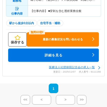
勤務地
駅」（徒歩2分） 他
【仕事内容】 ■穿刺を含む透析業務全般
仕事内容
駅から徒歩5分以内
住宅手当・補助
最新の募集状況を問い合わせる
保存する
詳細を見る
医療法人社団前田記念会の求人一覧
更新日：2025/11/07 求人番号：9111168
1
<<
<
>
>>