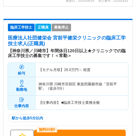
更新日：2025/09/16 求人番号：10182443
臨床工学技士
正職員
募集停止
医療法人社団健栄会 宮前平健栄クリニック
の臨床工学
技士求人(正職員)
【神奈川県／川崎市】年間休日120日以上★クリニックでの臨
床工学技士の募集です！＜常勤＞
【モデル月収】
26.0
万円～
程度
給与
神奈川県 川崎市宮前区
東急田園都市線「宮前平
駅」（徒歩3分）
勤務地
【仕事内容】 ■臨床工学技士業務全般
仕事内容
駅から徒歩5分以内