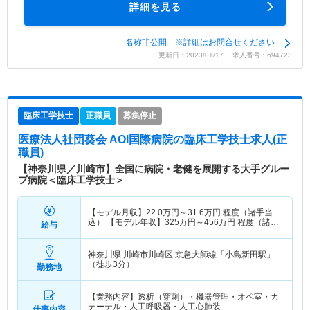
詳細を見る
名称非公開 ※詳細はお問合せください
更新日：2023/01/17 求人番号：694723
臨床工学技士
正職員
募集停止
医療法人社団葵会 AOI国際病院
の臨床工学技士求人(正
職員)
【神奈川県／川崎市】全国に病院・老健を展開する大手グルー
プ病院＜臨床工学技士＞
【モデル月収】
22.0
万円～
31.6
万円
程度（諸手当
込） 【モデル年収】
325
万円～
456
万円
程度（諸手
給与
当込）
神奈川県 川崎市川崎区
京急大師線「小島新田駅」
（徒歩3分）
勤務地
【業務内容】透析（穿刺）・機器管理・オペ室・カ
テーテル・人工呼吸器・人工心肺装…
仕事内容