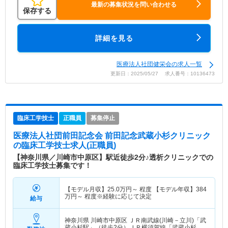
最新の募集状況を問い合わせる
保存する
詳細を見る
医療法人社団健栄会の求人一覧
更新日：2025/05/27 求人番号：10136473
臨床工学技士
正職員
募集停止
医療法人社団前田記念会 前田記念武蔵小杉クリニック
の臨床工学技士求人(正職員)
【神奈川県／川崎市中原区】駅近徒歩2分♪透析クリニックでの
臨床工学技士募集です！
【モデル月収】
25.0
万円～
程度 【モデル年収】
384
万円～
程度※経験に応じて決定
給与
神奈川県 川崎市中原区
ＪＲ南武線(川崎－立川)「武
蔵小杉駅」（徒歩2分）ＪＲ横須賀線「武蔵小杉