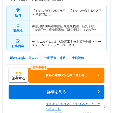
【モデル月収】
25.0
万円～
【モデル年収】
420
万円
～
※賞与含む
給与
神奈川県 川崎市中原区
東急東横線「新丸子駅」
（徒歩7分）東急目黒線「新丸子駅」（徒歩7分）
勤務地
■クリニックにおける臨床工学技士業務全般 ・ペー
スメーカーチェック、ペースメー…
仕事内容
駅から徒歩10分以内
住宅手当・補助
土日祝休
最新の募集状況を問い合わせる
保存する
詳細を見る
医療法人はなまる はなまるクリニック
の求人一覧