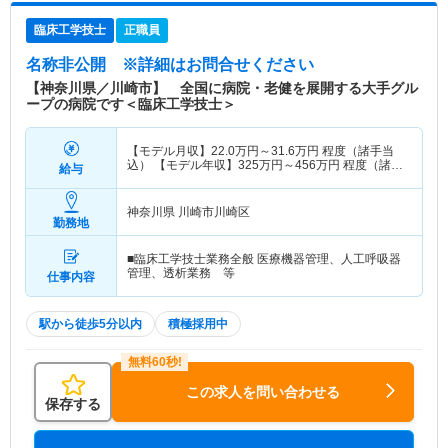
臨床工学技士
正職員
名称非公開
※詳細はお問合せください
【神奈川県／川崎市】 全国に病院・老健を展開する大手グル
ープの病院です＜臨床工学技士＞
【モデル月収】
22.0
万円～
31.6
万円
程度（諸手当
込） 【モデル年収】
325
万円～
456
万円
程度（諸手
給与
当込）
神奈川県 川崎市川崎区
勤務地
■臨床工学技士業務全般 医療機器管理、人工呼吸器
管理、透析業務 等
仕事内容
駅から徒歩5分以内
積極採用中
この求人を問い合わせる
保存する