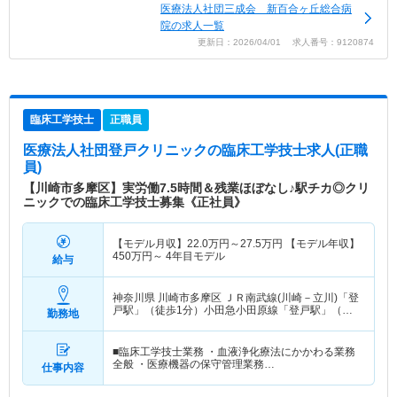
医療法人社団三成会 新百合ヶ丘総合病
院の求人一覧
更新日：2026/04/01 求人番号：9120874
臨床工学技士
正職員
医療法人社団登戸クリニック
の臨床工学技士求人(正職
員)
【川崎市多摩区】実労働7.5時間＆残業ほぼなし♪駅チカ◎クリ
ニックでの臨床工学技士募集《正社員》
【モデル月収】
22.0
万円～
27.5
万円
【モデル年収】
450
万円～
4年目モデル
給与
神奈川県 川崎市多摩区
ＪＲ南武線(川崎－立川)「登
戸駅」（徒歩1分）小田急小田原線「登戸駅」（徒
勤務地
歩1分）
■臨床工学技士業務 ・血液浄化療法にかかわる業務
全般 ・医療機器の保守管理業務…
仕事内容