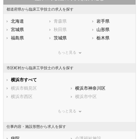
都道府県から臨床工学技士の求人を探す
北海道
青森県
岩手県
宮城県
秋田県
山形県
福島県
茨城県
栃木県
群馬県
埼玉県
千葉県
もっと見る
東京都
神奈川県
新潟県
山梨県
長野県
富山県
市区町村から臨床工学技士の求人を探す
石川県
福井県
岐阜県
静岡県
横浜市すべて
愛知県
三重県
滋賀県
横浜市鶴見区
京都府
横浜市神奈川区
大阪府
兵庫県
横浜市西区
奈良県
横浜市中区
和歌山県
鳥取県
横浜市南区
島根県
横浜市保土ケ谷区
岡山県
もっと見る
広島県
横浜市磯子区
山口県
横浜市金沢区
徳島県
香川県
横浜市港北区
愛媛県
横浜市戸塚区
高知県
仕事内容・施設形態から求人を探す
福岡県
横浜市港南区
佐賀県
横浜市旭区
長崎県
熊本県
横浜市緑区
病院
大分県
横浜市瀬谷区
介護福祉施設
宮崎県