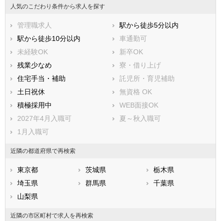
大和市
伊勢原市
人気のこだわり条件から求人を探す
海老名市
座間市
管理職求人
駅から徒歩5分以内
南足柄市
綾瀬市
駅から徒歩10分以内
車通勤可
三浦郡葉山町
高座郡寒川町
未経験OK
新卒OK
中郡大磯町
中郡二宮町
残業少なめ
寮・借り上げ
足柄上郡中井町
足柄上郡大井町
住宅手当・補助
託児所・育児補助
足柄上郡松田町
足柄上郡山北町
土日祝休
無資格 OK
足柄上郡開成町
足柄下郡箱根町
積極採用中
WEB面接OK
足柄下郡真鶴町
足柄下郡湯河原町
2027年4月入職可
夏～秋入職可
愛甲郡愛川町
愛甲郡清川村
1月入職可
近隣の都道府県で再検索
東京都
茨城県
栃木県
埼玉県
群馬県
千葉県
山梨県
近隣の市区町村で求人を再検索