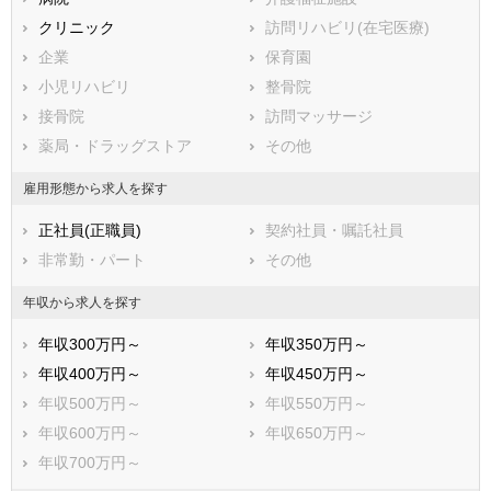
鹿児島県
横浜市栄区
クリニック
沖縄県
横浜市泉区
訪問リハビリ(在宅医療)
横浜市青葉区
企業
横浜市都筑区
保育園
川崎市すべて
小児リハビリ
整骨院
川崎市川崎区
接骨院
川崎市幸区
訪問マッサージ
川崎市中原区
薬局・ドラッグストア
川崎市高津区
その他
川崎市多摩区
川崎市宮前区
雇用形態から求人を探す
川崎市麻生区
正社員(正職員)
契約社員・嘱託社員
相模原市すべて
非常勤・パート
その他
相模原市緑区
相模原市中央区
相模原市南区
年収から求人を探す
市部
年収300万円～
年収350万円～
横須賀市
平塚市
年収400万円～
年収450万円～
鎌倉市
藤沢市
年収500万円～
年収550万円～
小田原市
茅ヶ崎市
年収600万円～
年収650万円～
逗子市
三浦市
年収700万円～
秦野市
厚木市