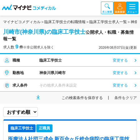
マイナビコメディカル
臨床工学技士の転職情報
臨床工学技士求人一覧
神奈
川崎市(神奈川県)の臨床工学技士
公開求人・転職・募集情
報一覧
9
求人数
件
※非公開求人を除く
2026年08月07日(金)更新
職種
臨床工学技士
変更する
勤務地
神奈川県川崎市
変更する
求人条件
その他求人条件未設定
変更する
この検索条件を保存する
条件をクリア
臨床工学技士
正職員
医療法人社団三成会 新百合ヶ丘総合病院
の臨床工学技