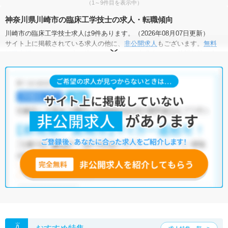
（1～9件目を表示中）
神奈川県川崎市の臨床工学技士の求人・転職傾向
川崎市の臨床工学技士求人は9件あります。（2026年08月07日更新）
サイト上に掲載されている求人の他に、
非公開求人
もございます。
無料
転職支援サービス
にお申し込みいただくと、全求人からご希望条件に合
う求人を提案させていただきます。
川崎市の臨床工学技士求人では以下のような条件が人気です。
・
土日祝休
・
積極採用中
・
残業少なめ
・
正社員(正職員)
・
病
院
・
クリニック
他の条件でも人気の求人がございますので、「こだわり条件」から検索
いただくか、お気軽にお問い合わせください。
全国の臨床工学技士求人
から検索いただくことも可能です。
無料転職支援サービス
にお申し込みいただくと、ご希望条件をヒアリン
グした上で求人をご提案いたします。
ご希望条件がまだ定まっていない方は
人気の希望条件をピックアップし
た求人特集
をぜひご活用ください。
転職支援の他、情報収集や募集状況の確認も、お気軽にご相談くださ
い。