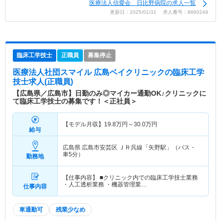
医療法人信愛会 日比野病院の求人一覧
更新日：2025/01/31 求人番号：9860249
臨床工学技士
正職員
募集停止
医療法人社団スマイル 広島ベイクリニック
の臨床工学
技士求人(正職員)
【広島県／広島市】日勤のみ◎マイカー通勤OK♪クリニックに
て臨床工学技士の募集です！＜正社員＞
【モデル月収】
19.8
万円～
30.0
万円
給与
広島県 広島市安芸区
ＪＲ呉線「矢野駅」（バス・
車5分）
勤務地
【仕事内容】 ■クリニック内での臨床工学技士業務
・人工透析業務 ・機器管理業…
仕事内容
車通勤可
残業少なめ