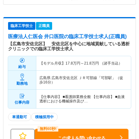
臨床工学技士
正職員
医療法人仁医会 井口医院
の臨床工学技士求人(正職員)
【広島市安佐北区】 安佐北区を中心に地域貢献している透析
クリニックでの臨床工学技士求人
【モデル月収】
17.8
万円～
21.8
万円
（諸手当込）
給与
広島県 広島市安佐北区
ＪＲ可部線「可部駅」（徒
歩16分）
勤務地
【仕事内容】 ■看護師業務全般 【仕事内容】 ■血液
透析における機械操作及び…
仕事内容
車通勤可
積極採用中
この求人を問い合わせる