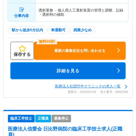
透析業務 ・個人用人工透析装置の管理と調整、記録
・透析時の補助
仕事内容
駅から徒歩5分以内
車通勤可
残業少なめ
最新の募集状況を問い合わせる
保存する
詳細を見る
医療法人社団竹中クリニックの求人一覧
更新日：2025/02/26 求人番号：9080396
臨床工学技士
正職員
募集停止
医療法人信愛会 日比野病院
の臨床工学技士求人(正職
員)