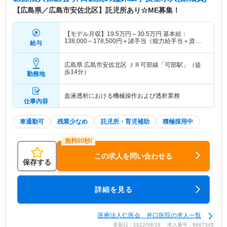
【広島県／広島市安佐北区】託児所あり☆ME募集！
【モデル月収】
19.5
万円～
30.5
万円
基本給：
138,000～178,500円＋諸手当（能力給手当＋資格
給与
手当）
広島県 広島市安佐北区
ＪＲ可部線「可部駅」（徒
歩14分）
勤務地
血液透析における機械操作および透析業務
仕事内容
車通勤可
残業少なめ
託児所・育児補助
積極採用中
この求人を問い合わせる
保存する
詳細を見る
医療法人仁医会 井口医院の求人一覧
更新日：2022/08/16 求人番号：9687345