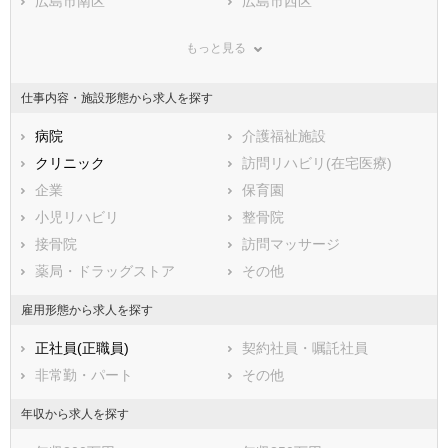
兵庫県
広島市南区
奈良県
広島市西区
和歌山県
鳥取県
広島市安佐南区
島根県
広島市安佐北区
岡山県
もっと見る
広島県
広島市安芸区
山口県
広島市佐伯区
徳島県
香川県
市部
愛媛県
高知県
仕事内容・施設形態から求人を探す
福岡県
呉市
佐賀県
竹原市
長崎県
熊本県
三原市
病院
大分県
尾道市
介護福祉施設
宮崎県
鹿児島県
福山市
クリニック
沖縄県
府中市
訪問リハビリ(在宅医療)
三次市
企業
庄原市
保育園
大竹市
小児リハビリ
東広島市
整骨院
廿日市市
接骨院
安芸高田市
訪問マッサージ
江田島市
薬局・ドラッグストア
安芸郡府中町
その他
安芸郡海田町
安芸郡熊野町
雇用形態から求人を探す
安芸郡坂町
山県郡安芸太田町
正社員(正職員)
契約社員・嘱託社員
山県郡北広島町
豊田郡大崎上島町
非常勤・パート
その他
世羅郡世羅町
神石郡神石高原町
年収から求人を探す