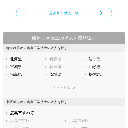
最近見た求人一覧
臨床工学技士の求人を絞り込む
都道府県から臨床工学技士の求人を探す
北海道
青森県
岩手県
宮城県
秋田県
山形県
福島県
茨城県
栃木県
群馬県
埼玉県
千葉県
もっと見る
東京都
神奈川県
新潟県
山梨県
長野県
富山県
市区町村から臨床工学技士の求人を探す
石川県
福井県
岐阜県
静岡県
広島市すべて
愛知県
三重県
滋賀県
広島市中区
京都府
広島市東区
大阪府