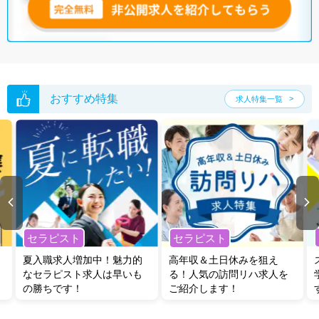
無料転職支援サービス
にお申し込みいただくと、ご希望条件をヒアリン
グした上で求人をご提案いたします。
ご希望条件がまだ定まっていない方は
人気の希望条件をピックアップし
た求人特集
をぜひご活用ください。
転職支援の他、情報収集や募集状況の確認も、お気軽にご相談くださ
い。
おすすめ特集
求人特集一覧
セラピスト
セラピスト
夏入職求人増加中！魅力的
高年収＆土日休みを狙え
なセラピスト求人は早いも
る！人気の訪問リハ求人を
の勝ちです！
ご紹介します！