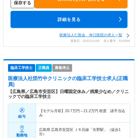
保存する
詳細を見る
医療法人仁医会 井口医院の求人一覧
更新日：2022/11/16 求人番号：510544
臨床工学技士
正職員
募集停止
医療法人社団竹中クリニック
の臨床工学技士求人(正職
員)
【広島県／広島市安芸区】日曜固定休み／残業少なめ／クリニ
ックでの臨床工学技士
【モデル月収】
20.7
万円～
21.2
万円
程度 諸手当込
み
給与
広島県 広島市安芸区
ＪＲ呉線「矢野駅」（徒歩1
分）
勤務地