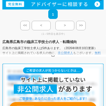
1
<<
<
>
>>
（1～5件目を表示中）
広島県広島市の臨床工学技士の求人・転職傾向
広島市の臨床工学技士求人は5件あります。（2026年08月10日更新）
サイト上に掲載されている求人の他に、
非公開求人
もございます。
無料
転職支援サービス
にお申し込みいただくと、全求人からご希望条件に合
う求人を提案させていただきます。
広島市の臨床工学技士求人では以下のような条件が人気です。
・
積極採用中
・
残業少なめ
・
託児所・育児補助あり
・
正社員(正職
員)
・
病院
・
クリニック
他の条件でも人気の求人がございますので、「こだわり条件」から検索
いただくか、お気軽にお問い合わせください。
全国の臨床工学技士求人
から検索いただくことも可能です。