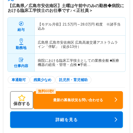
【広島県／広島市安佐南区】土曜は午前中のみの勤務◆病院に
おける臨床工学技士のお仕事です♪＜正社員＞
【モデル月収】
21.5
万円～
28.0
万円
程度 ※諸手当
込み
給与
広島県 広島市安佐南区
広島高速交通アストラムラ
イン「伴駅」（徒歩13分）
勤務地
病院における臨床工学技士としての業務全般 ■医療
機器の総長・管理・点検 ■手術…
仕事内容
車通勤可
残業少なめ
託児所・育児補助
最新の募集状況を問い合わせる
保存する
詳細を見る