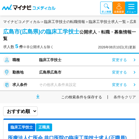
マイナビコメディカル
臨床工学技士の転職情報
臨床工学技士求人一覧
広島
広島市(広島県)の臨床工学技士
公開求人・転職・募集情報一
覧
5
求人数
件
※非公開求人を除く
2026年08月10日(月)更新
職種
臨床工学技士
変更する
勤務地
広島県広島市
変更する
求人条件
その他求人条件未設定
変更する
この検索条件を保存する
条件をクリア
臨床工学技士
正職員
医療法人仁医会 井口医院
の臨床工学技士求人(正職員)