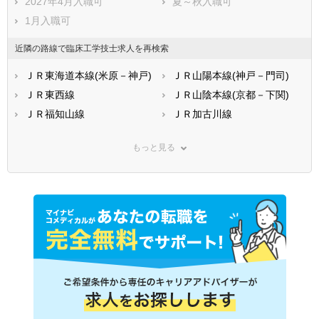
2027年4月入職可
夏～秋入職可
1月入職可
近隣の路線で臨床工学技士求人を再検索
ＪＲ東海道本線(米原－神戸)
ＪＲ山陽本線(神戸－門司)
ＪＲ東西線
ＪＲ山陰本線(京都－下関)
ＪＲ福知山線
ＪＲ加古川線
ＪＲ赤穂線
ＪＲ姫新線
もっと見る
ＪＲ播但線
阪神本線
阪神なんば線
阪神武庫川線
阪急神戸本線
阪急宝塚本線
阪急甲陽線
阪急伊丹線
神戸市営地下鉄西神・山手線
神戸市営地下鉄西神・山手線
(新長田－名谷)
(新神戸－新長田)
神戸市営地下鉄海岸線
神戸新交通六甲アイランド線
神戸高速線(三宮－西代)
神戸高速線(新開地－湊川)
神戸電鉄有馬線
神戸電鉄三田線