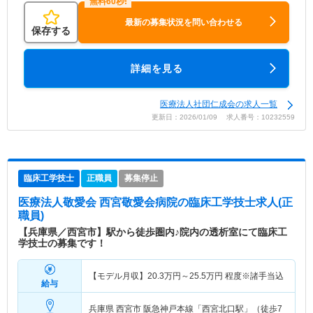
最新の募集状況を問い合わせる
保存する
詳細を見る
医療法人社団仁成会の求人一覧
更新日：2026/01/09 求人番号：10232559
臨床工学技士
正職員
募集停止
医療法人敬愛会 西宮敬愛会病院
の臨床工学技士求人(正
職員)
【兵庫県／西宮市】駅から徒歩圏内♪院内の透析室にて臨床工
学技士の募集です！
【モデル月収】
20.3
万円～
25.5
万円
程度※諸手当込
給与
兵庫県 西宮市
阪急神戸本線「西宮北口駅」（徒歩7