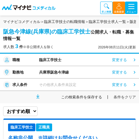
マイナビコメディカル
臨床工学技士の転職情報
臨床工学技士求人一覧
阪急
阪急今津線(兵庫県)の臨床工学技士
公開求人・転職・募集
情報一覧
3
求人数
件
※非公開求人を除く
2026年08月11日(火)更新
職種
臨床工学技士
変更する
勤務地
兵庫県阪急今津線
変更する
求人条件
その他求人条件未設定
変更する
この検索条件を保存する
条件をクリア
臨床工学技士
正職員
名称非公開
※詳細はお問合せください