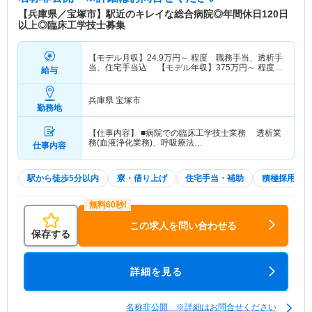
【兵庫県／宝塚市】駅近のキレイな総合病院◎年間休日120日
以上◎臨床工学技士募集
【モデル月収】
24.9
万円～
程度 職務手当、透析手
当、住宅手当込 【モデル年収】
375
万円～
程度
給与
月収×12ヶ月＋賞与4.4ヶ月想定
兵庫県 宝塚市
勤務地
【仕事内容】 ■病院での臨床工学技士業務 透析業
務(血液浄化業務)、呼吸療法…
仕事内容
駅から徒歩5分以内
寮・借り上げ
住宅手当・補助
積極採用中
この求人を問い合わせる
保存する
詳細を見る
名称非公開 ※詳細はお問合せください