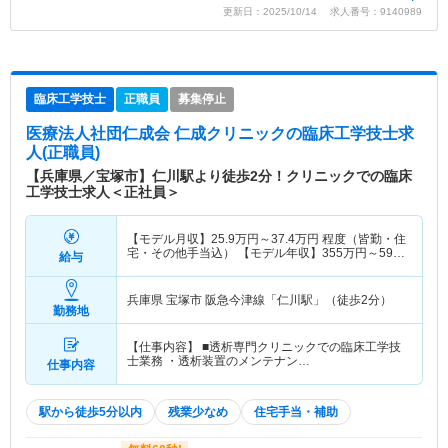
更新日：2025/10/14 求人番号：9140989
臨床工学技士
正職員
募集停止
医療法人社団仁成会 仁成クリニック
の臨床工学技士求
人(正職員)
【兵庫県／宝塚市】仁川駅より徒歩2分！クリニックでの臨床
工学技士求人＜正社員＞
【モデル月収】
25.9
万円～
37.4
万円
程度（皆勤・住
宅・その他手当込） 【モデル年収】
355
万円～
590
給与
万円
程度
兵庫県 宝塚市
阪急今津線「仁川駅」（徒歩2分）
勤務地
【仕事内容】 ■透析専門クリニックでの臨床工学技
士業務 ・透析装置のメンテナン…
仕事内容
駅から徒歩5分以内
残業少なめ
住宅手当・補助