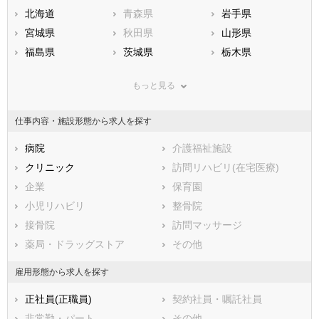
北海道
青森県
岩手県
宮城県
秋田県
山形県
福島県
茨城県
栃木県
群馬県
埼玉県
千葉県
もっと見る
東京都
神奈川県
新潟県
山梨県
長野県
富山県
仕事内容・施設形態から求人を探す
石川県
福井県
岐阜県
静岡県
病院
愛知県
介護福祉施設
三重県
滋賀県
クリニック
京都府
訪問リハビリ(在宅医療)
大阪府
兵庫県
企業
奈良県
保育園
和歌山県
鳥取県
小児リハビリ
島根県
整骨院
岡山県
広島県
接骨院
山口県
訪問マッサージ
徳島県
香川県
薬局・ドラッグストア
愛媛県
その他
高知県
福岡県
佐賀県
長崎県
雇用形態から求人を探す
熊本県
大分県
宮崎県
正社員(正職員)
契約社員・嘱託社員
鹿児島県
沖縄県
非常勤・パート
その他