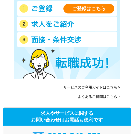
神戸電鉄公園都市線
神戸電鉄粟生線
北神急行電鉄
ご登録はこちら
山陽電鉄本線
山陽電鉄網干線
能勢電鉄日生線
能勢電鉄妙見線
北条鉄道
智頭急行
北近畿タンゴ鉄道宮津線
神戸新交通ポートアイランド
線
サービスのご利用ガイドはこちら >
よくあるご質問はこちら >
求人やサービスに関する
お問い合わせはお電話も便利です