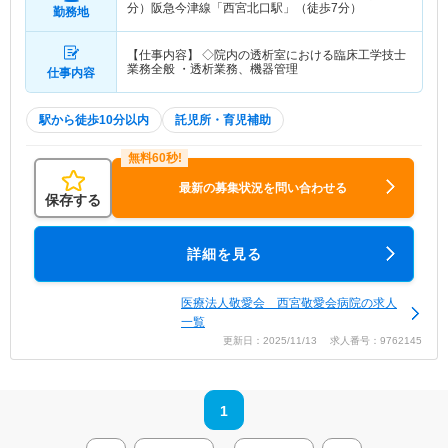
分）阪急今津線「西宮北口駅」（徒歩7分）
勤務地
【仕事内容】 ◇院内の透析室における臨床工学技士
業務全般 ・透析業務、機器管理
仕事内容
駅から徒歩10分以内
託児所・育児補助
最新の募集状況を問い合わせる
保存する
詳細を見る
医療法人敬愛会 西宮敬愛会病院の求人
一覧
更新日：2025/11/13 求人番号：9762145
1