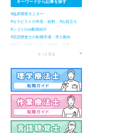
キーワードから記事を探す
#臨床開発モニター
#セラピストの年収・給料
#お役立ち
#シゴトLive動画紹介
#言語聴覚士の転職市場・求人動向
#内定・退職・入社
#面接・選考
#応募
#書類準備
#転職検討/準備
もっと見る
#情報収集
#作業療法士の転職市場・求人動向
#理学療法士の転職市場・求人動向
#セラピストの転職市場・求人動向
#男性
#資格
#年収・給料
#病院
#アプリケーションスペシャリスト
#治験コーディネーター
#訪問リハビリ
#資格試験
#保育園
#クリニック
#転職ノウハウ
#女性の転職
#国家試験
#薬局