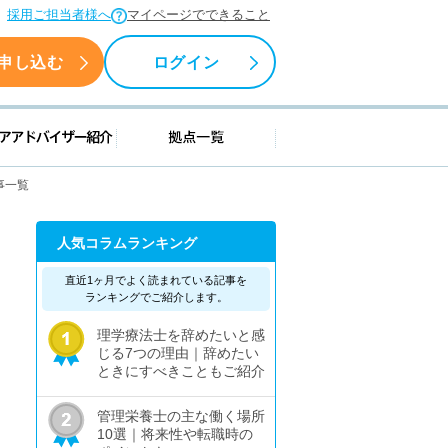
採用ご担当者様へ
マイページでできること
申し込む
ログイン
援情報
キャリアアドバイザー紹介
拠点一覧
事一覧
人気コラムランキング
直近1ヶ月でよく読まれている記事を
ランキングでご紹介します。
理学療法士を辞めたいと感
じる7つの理由｜辞めたい
ときにすべきこともご紹介
管理栄養士の主な働く場所
10選｜将来性や転職時の