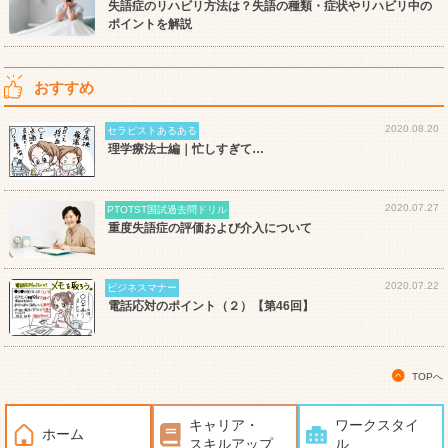
失語症のリハビリ方法は？失語の種類・症状やリハビリ中の
ポイントを解説
おすすめ
2020.08.20
セラピストあるある
理学療法士編｜忙しすぎて…
2020.07.27
PTOTST国試過去問ドリル
重度失語症の評価および介入について
2020.07.22
ビジネスマナー
電話応対のポイント（２）【第46回】
TOPへ
キャリア・
ワークスタイ
ホーム
スキルアップ
ル