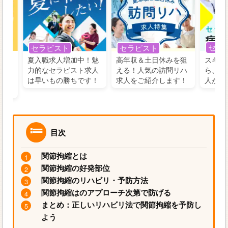
セラ
セラピスト
セラピスト
う！
夏入職求人増加中！魅
高年収＆土日休みを狙
スキル
の好
力的なセラピスト求人
える！人気の訪問リハ
ら、学
るに
は早いもの勝ちです！
求人をご紹介します！
人がお
目次
関節拘縮とは
関節拘縮の好発部位
関節拘縮のリハビリ・予防方法
関節拘縮はのアプローチ次第で防げる
まとめ：正しいリハビリ法で関節拘縮を予防し
よう