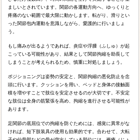
ましいとされています。関節の各運動方向へ、ゆっくりと
疼痛のない範囲で最大限に動かします。転がり、滑りとい
った関節包内運動を意識しながら、愛護的に行いましょ
う。
もし痛みが出るようであれば、炎症や浮腫（ふしゅ）が起
こっている可能性があり、結果として関節拘縮を助長して
しまうことが考えられるため、慎重に対処しましょう。
ポジショニングは姿勢の安定と、関節拘縮の悪化防止を念
頭に行います。クッションを用い、ベッドと身体の接触面
積を増やすことで肢位を安定させるのが大切です。不安定
な肢位は全身の筋緊張を高め、拘縮を進行させる可能性が
あります。
足関節の底屈位での拘縮を防ぐためには、感覚に異常がな
ければ、短下肢装具の使用も効果的です。合わせて、大転
子や仙骨部などの骨が突出している部位には、褥瘡（じょ