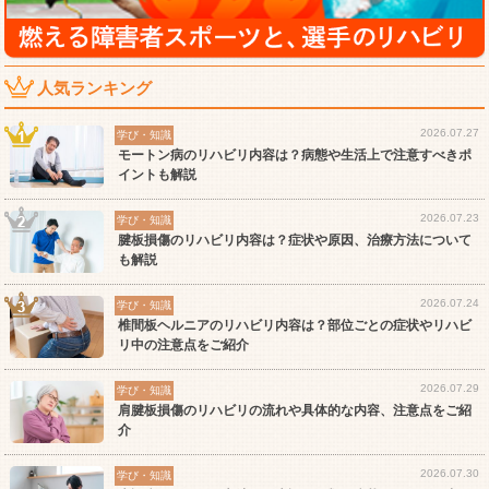
人気ランキング
2026.07.27
学び・知識
モートン病のリハビリ内容は？病態や生活上で注意すべきポ
イントも解説
2026.07.23
学び・知識
腱板損傷のリハビリ内容は？症状や原因、治療方法について
も解説
2026.07.24
学び・知識
椎間板ヘルニアのリハビリ内容は？部位ごとの症状やリハビ
リ中の注意点をご紹介
2026.07.29
学び・知識
肩腱板損傷のリハビリの流れや具体的な内容、注意点をご紹
介
2026.07.30
学び・知識