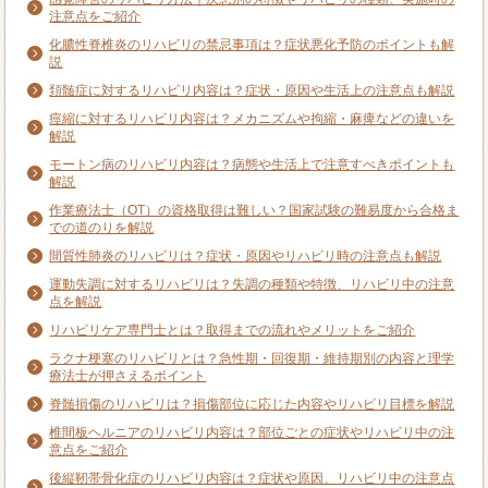
注意点をご紹介
化膿性脊椎炎のリハビリの禁忌事項は？症状悪化予防のポイントも解
説
頚髄症に対するリハビリ内容は？症状・原因や生活上の注意点も解説
痙縮に対するリハビリ内容は？メカニズムや拘縮・麻痺などの違いを
解説
モートン病のリハビリ内容は？病態や生活上で注意すべきポイントも
解説
作業療法士（OT）の資格取得は難しい？国家試験の難易度から合格ま
での道のりを解説
間質性肺炎のリハビリは？症状・原因やリハビリ時の注意点も解説
運動失調に対するリハビリは？失調の種類や特徴、リハビリ中の注意
点を解説
リハビリケア専門士とは？取得までの流れやメリットをご紹介
ラクナ梗塞のリハビリとは？急性期・回復期・維持期別の内容と理学
療法士が押さえるポイント
脊髄損傷のリハビリは？損傷部位に応じた内容やリハビリ目標を解説
椎間板ヘルニアのリハビリ内容は？部位ごとの症状やリハビリ中の注
意点をご紹介
後縦靭帯骨化症のリハビリ内容は？症状や原因、リハビリ中の注意点