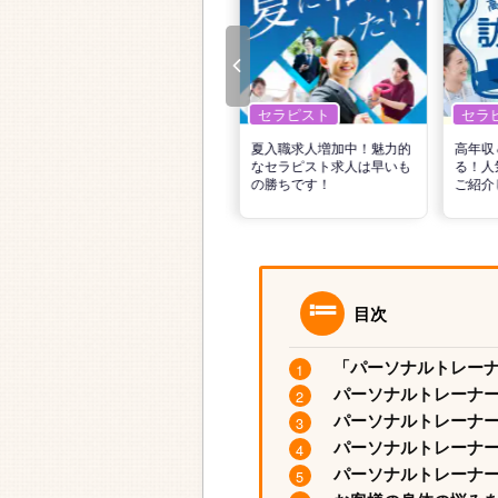
セラピスト
セラピスト
セラ
リ
転職で高収入を狙う！計画
夏入職求人増加中！魅力的
高年収
的な活動でPTの好条件求人
なセラピスト求人は早いも
る！人
を見つけるには？
の勝ちです！
ご紹介
目次
「パーソナルトレーナ
パーソナルトレーナ
パーソナルトレーナ
パーソナルトレーナ
パーソナルトレーナ