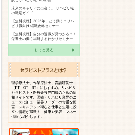
説とリハビリ職への影響
未来のキャリアに出会う。 リハビリ職
の職場ガイド
【無料視聴】2026年、どう動く？リハ
ビリ職向け 転職攻略セミナー
【無料視聴】自分の適職が見つかる？！
栄養士の働く場所まるわかりセミナー
もっと見る
理学療法士、作業療法士、言語聴覚士
（PT OT ST）におすすめ。リハビリ
セラピスト・医療介護専門職のための情
報サイトです。医療・リハビリ業界のニ
ュースに加え、業界リーダーの貴重な提
言、スキルアップ術など仕事と生活に役
立つ情報が満載！ 健康や美容、マネー
情報も紹介します。