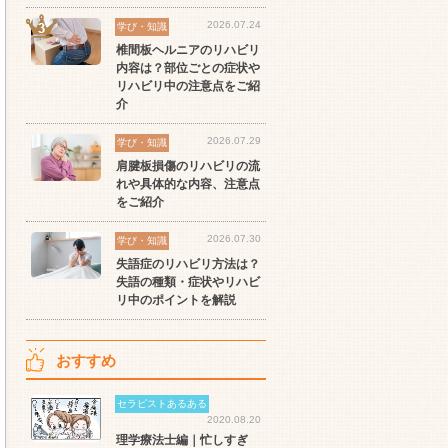
2026.07.24
学び・知識
椎間板ヘルニアのリハビリ
内容は？部位ごとの症状や
リハビリ中の注意点をご紹
セラピスト
セラピスト
セ
介
ート
世の中の需要の高まりとと
ワークライフバランス重視
経
2026.07.29
学び・知識
スト
もに増加傾向の「介護施
派の方へ！なぜ120日が基
ッ
設」求人をご紹介！
準？数え方も解説
ご
肩腱板損傷のリハビリの流
れや具体的な内容、注意点
をご紹介
2026.07.30
学び・知識
失語症のリハビリ方法は？
失語の種類・症状やリハビ
リ中のポイントを解説
おすすめ
セラピストあるある
2020.08.20
理学療法士編｜忙しすぎ