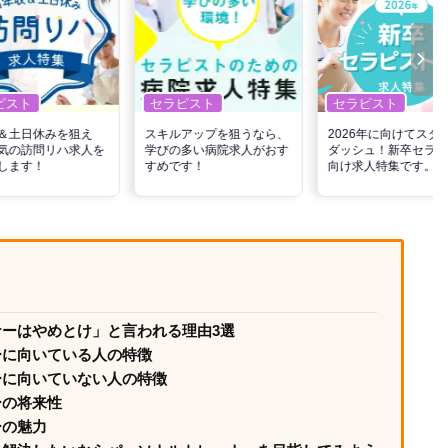
ピスト
セラピスト
セラピスト
＆土日休みを狙え
スキルアップを狙うなら、
2026年に向けてスタ
気の訪問リハ求人を
学びの多い病院求人がおす
ダッシュ！新卒セラピ
します！
すめです！
向け求人特集です。
ーはやめとけ」と言われる理由3選
ーに向いている人の特徴
ーに向いていない人の特徴
ーの将来性
ーの魅力