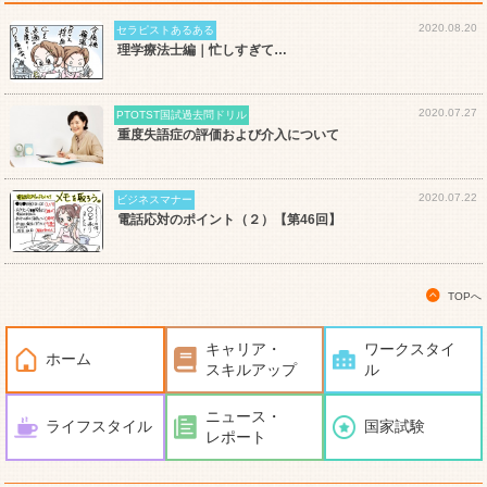
2020.08.20
セラピストあるある
理学療法士編｜忙しすぎて…
2020.07.27
PTOTST国試過去問ドリル
重度失語症の評価および介入について
2020.07.22
ビジネスマナー
電話応対のポイント（２）【第46回】
TOPへ
キャリア・
ワークスタイ
ホーム
スキルアップ
ル
ニュース・
ライフスタイル
国家試験
レポート