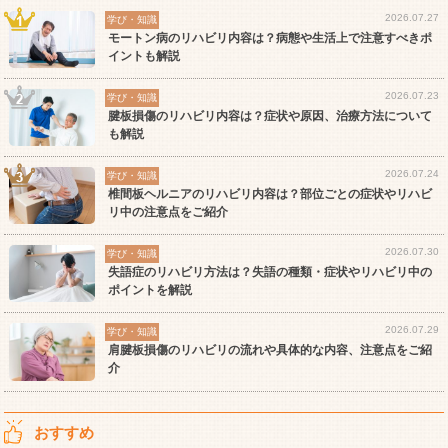
2026.07.27
学び・知識
モートン病のリハビリ内容は？病態や生活上で注意すべきポ
イントも解説
2026.07.23
学び・知識
腱板損傷のリハビリ内容は？症状や原因、治療方法について
も解説
2026.07.24
学び・知識
椎間板ヘルニアのリハビリ内容は？部位ごとの症状やリハビ
リ中の注意点をご紹介
2026.07.30
学び・知識
失語症のリハビリ方法は？失語の種類・症状やリハビリ中の
ポイントを解説
2026.07.29
学び・知識
肩腱板損傷のリハビリの流れや具体的な内容、注意点をご紹
介
おすすめ