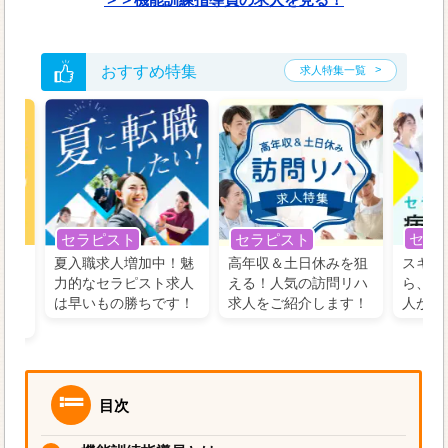
おすすめ特集
求人特集一覧
セラ
セラピスト
セラピスト
う！
夏入職求人増加中！魅
高年収＆土日休みを狙
スキル
の好
力的なセラピスト求人
える！人気の訪問リハ
ら、学
るに
は早いもの勝ちです！
求人をご紹介します！
人がお
目次