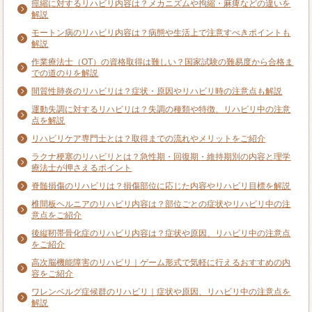
痙縮に対するリハビリ内容は？メカニズムや拘縮・麻痺などの違いを
解説
モートン病のリハビリ内容は？病態や生活上で注意すべきポイントも
解説
作業療法士（OT）の資格取得は難しい？国家試験の難易度から合格ま
での道のりを解説
間質性肺炎のリハビリは？症状・原因やリハビリ時の注意点も解説
運動失調に対するリハビリは？失調の種類や特徴、リハビリ中の注意
点を解説
リハビリケア専門士とは？取得までの流れやメリットをご紹介
ラクナ梗塞のリハビリとは？急性期・回復期・維持期別の内容と理学
療法士が押さえるポイント
脊髄損傷のリハビリは？損傷部位に応じた内容やリハビリ目標を解説
椎間板ヘルニアのリハビリ内容は？部位ごとの症状やリハビリ中の注
意点をご紹介
後縦靭帯骨化症のリハビリ内容は？症状や原因、リハビリ中の注意点
をご紹介
高次脳機能障害のリハビリ｜ゲーム形式で気軽に行えるおすすめの内
容をご紹介
ワレンベルグ症候群のリハビリ｜症状や原因、リハビリ中の注意点を
解説