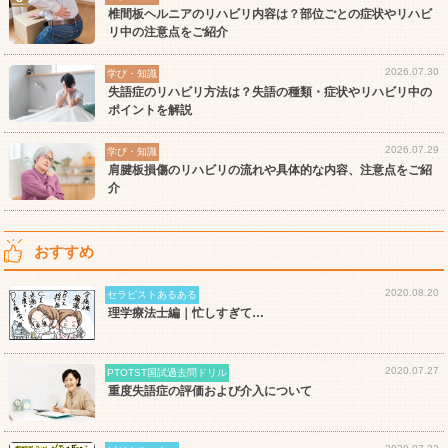
椎間板ヘルニアのリハビリ内容は？部位ごとの症状やリハビ
リ中の注意点をご紹介
2026.07.30
学び・知識
失語症のリハビリ方法は？失語の種類・症状やリハビリ中の
ポイントを解説
2026.07.29
学び・知識
肩腱板損傷のリハビリの流れや具体的な内容、注意点をご紹
介
おすすめ
2020.08.20
セラピストあるある
理学療法士編｜忙しすぎて…
2020.07.27
PTOTST国試過去問ドリル
重度失語症の評価および介入について