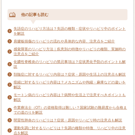
他の記事も読む
失語症のリハビリ方法は？失語の種類・症状やリハビリ中のポイント
を解説
肩腱板損傷のリハビリの流れや具体的な内容、注意点をご紹介
感覚障害のリハビリ方法｜疾患別の特徴やリハビリの種類、実施時の
注意点をご紹介
化膿性脊椎炎のリハビリの禁忌事項は？症状悪化予防のポイントも解
説
頚髄症に対するリハビリ内容は？症状・原因や生活上の注意点も解説
痙縮に対するリハビリ内容は？メカニズムや拘縮・麻痺などの違いを
解説
モートン病のリハビリ内容は？病態や生活上で注意すべきポイントも
解説
作業療法士（OT）の資格取得は難しい？国家試験の難易度から合格ま
での道のりを解説
間質性肺炎のリハビリは？症状・原因やリハビリ時の注意点も解説
運動失調に対するリハビリは？失調の種類や特徴、リハビリ中の注意
点を解説