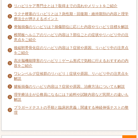
リハビリケア専門士とは？取得までの流れやメリットをご紹介
ラクナ梗塞のリハビリとは？急性期・回復期・維持期別の内容と理学
療法士が押さえるポイント
脊髄損傷のリハビリは？損傷部位に応じた内容やリハビリ目標を解説
椎間板ヘルニアのリハビリ内容は？部位ごとの症状やリハビリ中の注
意点をご紹介
後縦靭帯骨化症のリハビリ内容は？症状や原因、リハビリ中の注意点
をご紹介
高次脳機能障害のリハビリ｜ゲーム形式で気軽に行えるおすすめの内
容をご紹介
ワレンベルグ症候群のリハビリ｜症状や原因、リハビリ中の注意点を
解説
腱板損傷のリハビリ内容は？症状や原因、治療方法についても解説
理学療法士が公務員になるには？給料や試験内容など民間との違いも
解説
ブラガードテストの手順と臨床的意義：関連する神経伸張テストの整
理