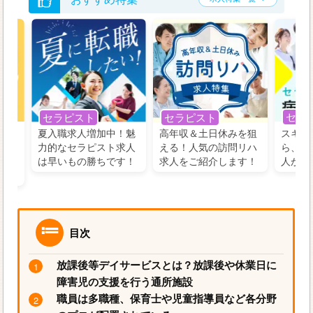
セラ
セラピスト
セラピスト
う！
夏入職求人増加中！魅
高年収＆土日休みを狙
スキル
の好
力的なセラピスト求人
える！人気の訪問リハ
ら、学
るに
は早いもの勝ちです！
求人をご紹介します！
人がお
目次
放課後等デイサービスとは？放課後や休業日に
障害児の支援を行う通所施設
職員は多職種、保育士や児童指導員など各分野