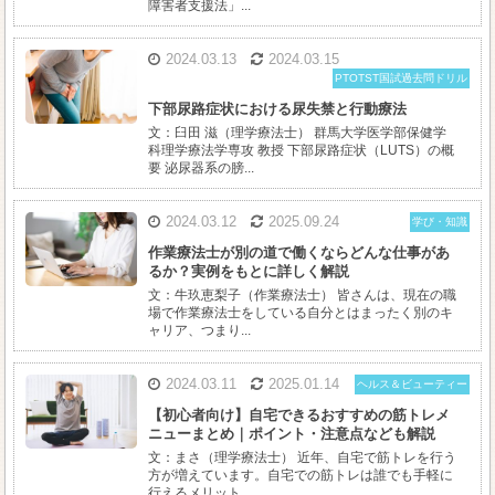
障害者支援法」...
2024.03.13
2024.03.15
PTOTST国試過去問ドリル
下部尿路症状における尿失禁と行動療法
文：臼田 滋（理学療法士） 群馬大学医学部保健学
科理学療法学専攻 教授 下部尿路症状（LUTS）の概
要 泌尿器系の膀...
2024.03.12
2025.09.24
学び・知識
作業療法士が別の道で働くならどんな仕事があ
るか？実例をもとに詳しく解説
文：牛玖恵梨子（作業療法士） 皆さんは、現在の職
場で作業療法士をしている自分とはまったく別のキ
ャリア、つまり...
2024.03.11
2025.01.14
ヘルス＆ビューティー
【初心者向け】自宅できるおすすめの筋トレメ
ニューまとめ｜ポイント・注意点なども解説
文：まさ（理学療法士） 近年、自宅で筋トレを行う
方が増えています。自宅での筋トレは誰でも手軽に
行えるメリット...