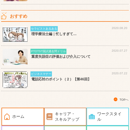
おすすめ
2020.08.20
セラピストあるある
理学療法士編｜忙しすぎて…
2020.07.27
PTOTST国試過去問ドリル
重度失語症の評価および介入について
2020.07.22
ビジネスマナー
電話応対のポイント（２）【第46回】
TOPへ
キャリア・
ワークスタイ
ホーム
スキルアップ
ル