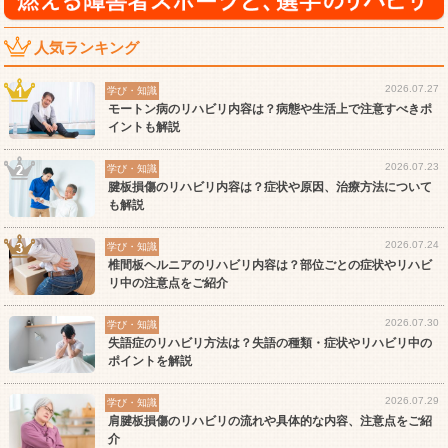
人気ランキング
2026.07.27
学び・知識
モートン病のリハビリ内容は？病態や生活上で注意すべきポ
イントも解説
2026.07.23
学び・知識
腱板損傷のリハビリ内容は？症状や原因、治療方法について
も解説
2026.07.24
学び・知識
椎間板ヘルニアのリハビリ内容は？部位ごとの症状やリハビ
リ中の注意点をご紹介
2026.07.30
学び・知識
失語症のリハビリ方法は？失語の種類・症状やリハビリ中の
ポイントを解説
2026.07.29
学び・知識
肩腱板損傷のリハビリの流れや具体的な内容、注意点をご紹
介