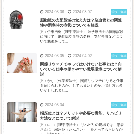
2024.03.06
2024.03.07
学び・知識
脳動脈の支配領域の覚え方は？脳血管との関連
性や閉塞時の症状についても解説
文：伊東浩樹（理学療法士） 理学療法士の国家試験
に向けて、脳動脈や血管の名称、支配領域などにつ
いて勉強をして...
2024.03.05
2024.04.02
学び・知識
関節リウマチでやってはいけない仕事とは？向
いている仕事や働きやすい職場環境について解
説
文：かな（作業療法士） 関節リウマチになると仕事
を続けられるのか、しても良いものか、悩む方も多
いかもしれませ...
2024.03.04
学び・知識
端座位とは？メリットや必要な機能、リハビリ
方法などについて解説
文：rana（理学療法士） リハビリの現場では、患者
さんに「端座位（たんざい）」をとってもらいなが