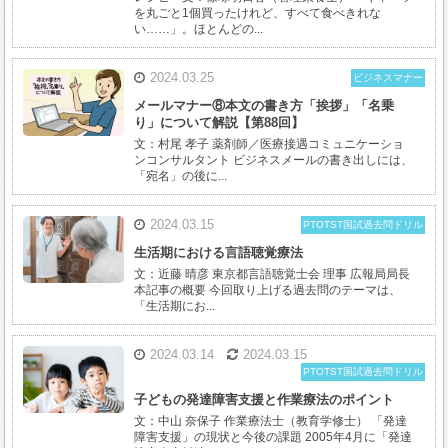
を丸ごと1個買ったけれど、すべて食べきれな
い……」。ほとんどの...
2024.03.25
ビジネスマナー
メールマナー⑧本文の書き方「挨拶」「名乗
り」について解説【第88回】
文：村尾 孝子 薬剤師／医療接遇コミュニケーショ
ンコンサルタント ビジネスメールの書き出しには、
「宛名」の後に...
2024.03.15
PTOTST国試過去問ドリル
生活期における言語聴覚療法
文：近藤 晴彦 東京都言語聴覚士会 理事 広報局局長
本記事の概要 今回取り上げる過去問のテーマは、
「生活期にお...
2024.03.14
2024.03.15
PTOTST国試過去問ドリル
子どもの発達障害支援と作業療法のポイント
文：中山 奈保子 作業療法士（教育学修士） 「発達
障害支援」の現状と今後の課題 2005年4月に「発達