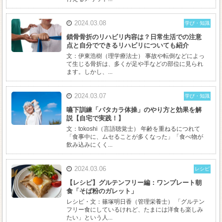
2024.03.08
学び・知識
鎖骨骨折のリハビリ内容は？日常生活での注意
点と自分でできるリハビリについても紹介
文：伊東浩樹（理学療法士） 事故や転倒などによっ
て生じる骨折は、多くが足や手などの部位に見られ
ます。しかし、...
2024.03.07
学び・知識
嚥下訓練「パタカラ体操」のやり方と効果を解
説【自宅で実践！】
文：tokoshi（言語聴覚士） 年齢を重ねるにつれて
「食事中に、ムセることが多くなった」「食べ物が
飲み込みにくく...
2024.03.06
レシピ
【レシピ】グルテンフリー編：ワンプレート朝
食「そば粉のガレット」
レシピ・文：篠塚明日香（管理栄養士） 「グルテン
フリー食にしているけれど、たまには洋食も楽しみ
たい」という人...