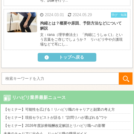
ら、訓練を行う...
2024.03.01
2024.05.29
学び・知識
拘縮とは？概要や原因、予防方法などについて
解説
文：rana（理学療法士） 「拘縮(こうしゅく)」とい
う言葉をご存じでしょうか？ リハビリ中や介護現
場などで耳にし...
トップへ戻る
リハビリ業界最新ニュース
【セミナー】可能性を広げる！リハビリ職のキャリアと副業の考え方
【セミナー】現役セラピストが語る！ “訪問リハが選ばれる”ワケ
【セミナー】2026年度診療報酬改定解説とリハビリ職への影響
未来のキャリアに出会う。 リハビリ職の職場ガイド