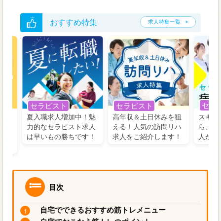
おすすめ特集
求人特集一覧
セラ
セラピスト
セラピスト
う！
夏入職求人増加中！魅
高年収＆土日休みを狙
スキル
の好
力的なセラピスト求人
える！人気の訪問リハ
ら、学
るに
は早いもの勝ちです！
求人をご紹介します！
人がお
目次
自宅でできるおすすめ筋トレメニュー