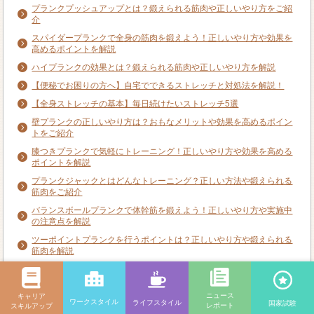
プランクプッシュアップとは？鍛えられる筋肉や正しいやり方をご紹
介
スパイダープランクで全身の筋肉を鍛えよう！正しいやり方や効果を
高めるポイントを解説
ハイプランクの効果とは？鍛えられる筋肉や正しいやり方を解説
【便秘でお困りの方へ】自宅でできるストレッチと対処法を解説！
【全身ストレッチの基本】毎日続けたいストレッチ5選
壁プランクの正しいやり方は？おもなメリットや効果を高めるポイン
トをご紹介
膝つきプランクで気軽にトレーニング！正しいやり方や効果を高める
ポイントを解説
プランクジャックとはどんなトレーニング？正しい方法や鍛えられる
筋肉をご紹介
バランスボールプランクで体幹筋を鍛えよう！正しいやり方や実施中
の注意点を解説
ツーポイントプランクを行うポイントは？正しいやり方や鍛えられる
筋肉を解説
ハイリバースプランクのやり方は？鍛えられる筋肉や実施中のポイン
トを解説
ニュース
キャリア
リバースプランクはどの筋肉を鍛えられる？正しいやり方や効果を高
ワークスタイル
ライフスタイル
国家試験
レポート
スキルアップ
めるコツを解説