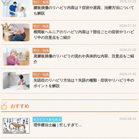
2026.07.23
学び・知識
腱板損傷のリハビリ内容は？症状や原因、治療方法について
も解説
2026.07.24
学び・知識
椎間板ヘルニアのリハビリ内容は？部位ごとの症状やリハビ
リ中の注意点をご紹介
2026.07.29
学び・知識
肩腱板損傷のリハビリの流れや具体的な内容、注意点をご紹
介
2026.07.30
学び・知識
失語症のリハビリ方法は？失語の種類・症状やリハビリ中の
ポイントを解説
おすすめ
2020.08.20
セラピストあるある
理学療法士編｜忙しすぎて…