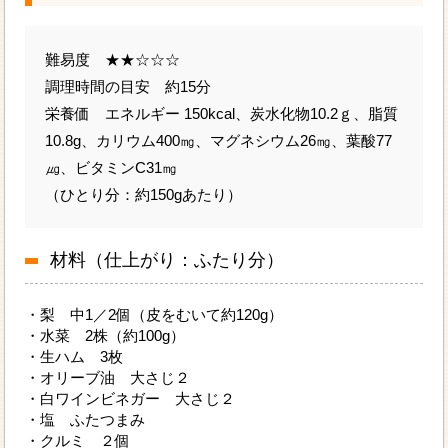
難易度 ★★☆☆☆
調理時間の目安 約15分
栄養価 エネルギー 150kcal、炭水化物10.2ｇ、脂質
10.8g、カリウム400㎎、マグネシウム26㎎、葉酸77
㎍、ビタミンC31㎎
（ひとり分：約150gあたり）
材料（仕上がり：ふたり分）
・梨 中1／2個（皮をむいて約120g）
・水菜 2株（約100g）
・生ハム 3枚
・オリーブ油 大さじ２
・白ワインビネガー 大さじ２
・塩 ふたつまみ
・クルミ ２個