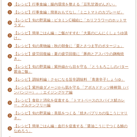
【レシピ】行事食編：腸内環境を整える「豆乳甘酒ぜんざい」
【レシピ】行事食編：簡単おもてなし「ミニトマトのカプレーゼ」
【レシピ】旬の野菜編：ビタミンC補給に「カリフラワーのホットサ
ラダ」
【レシピ】簡単ごはん編：ご飯がすすむ「大葉のにんにくしょうゆ漬
け」
【レシピ】旬の果物編：秋の朝食に「栗とさつま芋のポタージュ」
【レシピ】疲労回復編：夏の疲労回復に「豚肉とアスパラの麹梅焼
き」
【レシピ】旬の野菜編：紫外線から目を守る 「とうもろこしのバター
醤油ご飯」
【レシピ】調味料編：クセになる旨辛調味料 「青唐辛子しょうゆ」
【レシピ】紫外線ダメージから肌を守る 「アボカドナッツ棒棒鶏（バ
ンバンジー）」：エイジングケア編
【レシピ】食欲と消化を促進する 「トマトベースのスパイス鯖カレ
ー」グルテンフリー編
【レシピ】旬の野菜編：美肌をつくる「焼きパプリカの塩こうじマリ
ネ」
【レシピ】簡単ごはん編：血行を促進する「醤油こうじでつくる鯵の
なめろう」