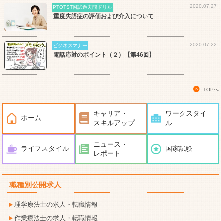
2020.07.27
PTOTST国試過去問ドリル
重度失語症の評価および介入について
2020.07.22
ビジネスマナー
電話応対のポイント（２）【第46回】
TOPへ
キャリア・
ワークスタイ
ホーム
スキルアップ
ル
ニュース・
ライフスタイル
国家試験
レポート
職種別公開求人
理学療法士の求人・転職情報
作業療法士の求人・転職情報