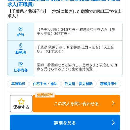
求人(正職員)
【千葉県／我孫子市】 地域に根ざした病院での臨床工学技士
求人！
【モデル月収】
24.8
万円～
程度※諸手当込み 【モ
デル年収】
367
万円～
給与
千葉県 我孫子市
ＪＲ常磐線(上野－仙台)「天王台
駅」（徒歩20分）
勤務地
医師・看護師などと協力し、患者さまが安心して治
療を受けられるように生命維持装置…
仕事内容
車通勤可
住宅手当・補助
託児所・育児補助
積極採用中
この求人を問い合わせる
保存する
詳細を見る