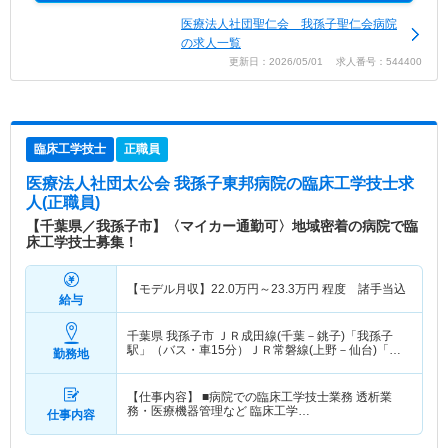
医療法人社団聖仁会 我孫子聖仁会病院
の求人一覧
更新日：2026/05/01 求人番号：544400
臨床工学技士
正職員
医療法人社団太公会 我孫子東邦病院
の臨床工学技士求
人(正職員)
【千葉県／我孫子市】〈マイカー通勤可〉地域密着の病院で臨
床工学技士募集！
【モデル月収】
22.0
万円～
23.3
万円
程度 諸手当込
給与
千葉県 我孫子市
ＪＲ成田線(千葉－銚子)「我孫子
駅」（バス・車15分）ＪＲ常磐線(上野－仙台)「我
勤務地
孫子駅」（バス・車15分）
【仕事内容】 ■病院での臨床工学技士業務 透析業
務・医療機器管理など 臨床工学…
仕事内容