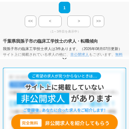
1
<<
<
>
>>
（1～3件目を表示中）
千葉県我孫子市の臨床工学技士の求人・転職傾向
我孫子市の臨床工学技士求人は3件あります。（2026年08月07日更新）
サイト上に掲載されている求人の他に、
非公開求人
もございます。
無料
転職支援サービス
にお申し込みいただくと、全求人からご希望条件に合
う求人を提案させていただきます。
我孫子市の臨床工学技士求人では以下のような条件が人気です。
・
積極採用中
・
残業少なめ
・
住宅手当・補助あり
・
正社員(正職員)
・
病院
他の条件でも人気の求人がございますので、「こだわり条件」から検索
いただくか、お気軽にお問い合わせください。
全国の臨床工学技士求人
から検索いただくことも可能です。
無料転職支援サービス
にお申し込みいただくと、ご希望条件をヒアリン