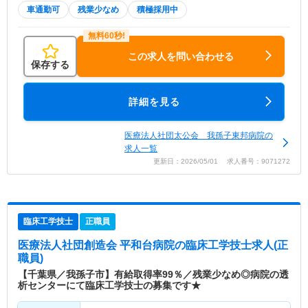
車通勤可
残業少なめ
積極採用中
この求人を問い合わせる
保存する
詳細を見る
医療法人社団太公会 我孫子東邦病院の
求人一覧
更新日：2026/05/01 求人番号：9071272
臨床工学技士
正職員
医療法人社団創造会 平和台病院
の臨床工学技士求人(正
職員)
【千葉県／我孫子市】有給取得率99％／残業少なめ◎病院の透
析センターにて臨床工学技士の募集です★