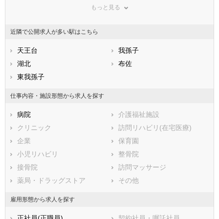
もっと見る
広島県
市部
山口県
徳島県
香川県
銚子市
愛媛県
市川市
高知県
近隣で公開求人が多い駅はこちら
福岡県
船橋市
佐賀県
館山市
長崎県
熊本県
木更津市
天王台
大分県
松戸市
我孫子
宮崎県
鹿児島県
野田市
湖北
沖縄県
茂原市
布佐
成田市
東我孫子
佐倉市
東金市
旭市
仕事内容・施設形態から求人を探す
習志野市
柏市
病院
介護福祉施設
勝浦市
市原市
クリニック
訪問リハビリ(在宅医療)
流山市
八千代市
企業
保育園
我孫子市
鴨川市
小児リハビリ
整骨院
鎌ケ谷市
君津市
接骨院
訪問マッサージ
富津市
浦安市
薬局・ドラッグストア
その他
四街道市
袖ケ浦市
八街市
印西市
雇用形態から求人を探す
白井市
富里市
正社員(正職員)
契約社員・嘱託社員