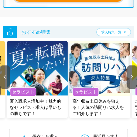
グした上で求人をご提案いたします。
ご希望条件がまだ定まっていない方は
人気の希望条件をピックアップし
た求人特集
をぜひご活用ください。
転職支援の他、情報収集や募集状況の確認も、お気軽にご相談くださ
い。
おすすめ特集
求人特集一覧
セラピスト
セラピスト
夏入職求人増加中！魅力的
高年収＆土日休みを狙え
なセラピスト求人は早いも
る！人気の訪問リハ求人を
の勝ちです！
ご紹介します！
保存した求人
最近見た求人