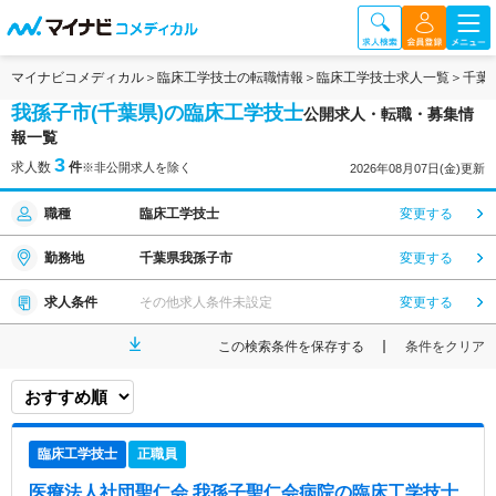
マイナビコメディカル
臨床工学技士の転職情報
臨床工学技士求人一覧
千葉
我孫子市(千葉県)の臨床工学技士
公開求人・転職・募集情
報一覧
3
求人数
件
※非公開求人を除く
2026年08月07日(金)更新
職種
臨床工学技士
変更する
勤務地
千葉県我孫子市
変更する
求人条件
その他求人条件未設定
変更する
この検索条件を保存する
条件をクリア
臨床工学技士
正職員
医療法人社団聖仁会 我孫子聖仁会病院
の臨床工学技士