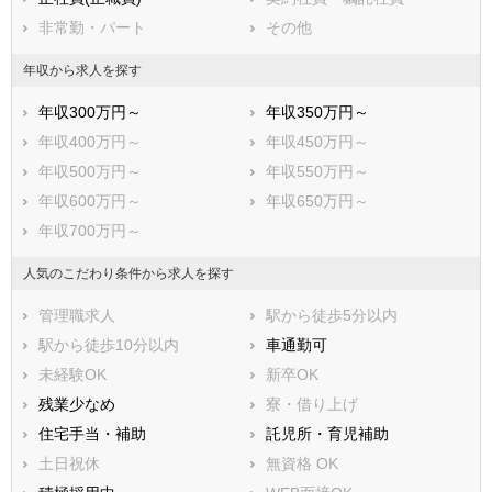
南房総市
匝瑳市
非常勤・パート
その他
香取市
山武市
いすみ市
大網白里市
年収から求人を探す
印旛郡酒々井町
印旛郡栄町
年収300万円～
年収350万円～
香取郡神崎町
香取郡多古町
年収400万円～
年収450万円～
香取郡東庄町
山武郡九十九里町
年収500万円～
年収550万円～
山武郡芝山町
山武郡横芝光町
年収600万円～
年収650万円～
長生郡一宮町
長生郡睦沢町
年収700万円～
長生郡長生村
長生郡白子町
長生郡長柄町
長生郡長南町
人気のこだわり条件から求人を探す
夷隅郡大多喜町
夷隅郡御宿町
管理職求人
駅から徒歩5分以内
安房郡鋸南町
駅から徒歩10分以内
車通勤可
未経験OK
新卒OK
残業少なめ
寮・借り上げ
住宅手当・補助
託児所・育児補助
土日祝休
無資格 OK