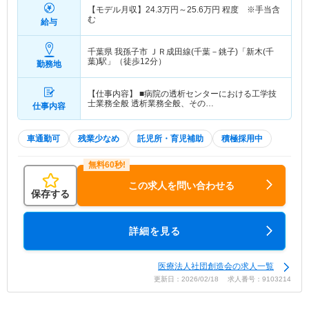
【モデル月収】
24.3
万円～
25.6
万円
程度 ※手当含
む
給与
千葉県 我孫子市
ＪＲ成田線(千葉－銚子)「新木(千
葉)駅」（徒歩12分）
勤務地
【仕事内容】 ■病院の透析センターにおける工学技
士業務全般 透析業務全般、その…
仕事内容
車通勤可
残業少なめ
託児所・育児補助
積極採用中
この求人を問い合わせる
保存する
詳細を見る
医療法人社団創造会の求人一覧
更新日：2026/02/18 求人番号：9103214