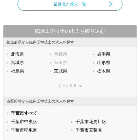
最近見た求人一覧
臨床工学技士の求人を絞り込む
都道府県から臨床工学技士の求人を探す
北海道
青森県
岩手県
宮城県
秋田県
山形県
福島県
茨城県
栃木県
群馬県
埼玉県
千葉県
もっと見る
東京都
神奈川県
新潟県
山梨県
長野県
富山県
市区町村から臨床工学技士の求人を探す
石川県
福井県
岐阜県
静岡県
千葉市すべて
愛知県
三重県
滋賀県
千葉市中央区
京都府
千葉市花見川区
大阪府
兵庫県
千葉市稲毛区
奈良県
千葉市若葉区
和歌山県
鳥取県
千葉市緑区
島根県
千葉市美浜区
岡山県