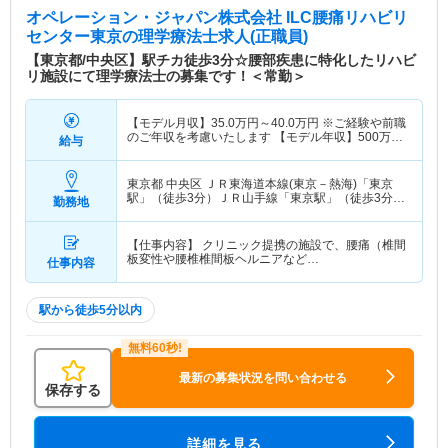
オペレーション・ジャパン株式会社 ILC腰痛リハビリ
センター東京
の理学療法士求人(正職員)
【東京都/中央区】駅チカ徒歩3分☆腰部疾患に特化したリハビ
リ施設にて理学療法士の募集です！＜常勤＞
【モデル月収】
35.0
万円～
40.0
万円
※ご経験や前職
のご年収を考慮いたします 【モデル年収】
500
万円
給与
～
600
万円
東京都 中央区
ＪＲ東海道本線(東京－熱海)「東京
駅」（徒歩3分）ＪＲ山手線「東京駅」（徒歩3分）
勤務地
他
【仕事内容】 クリニック提携の施設で、腰痛（椎間
板変性や腰椎椎間板ヘルニアなど…
仕事内容
駅から徒歩5分以内
最新の募集状況を問い合わせる
保存する
詳細を見る