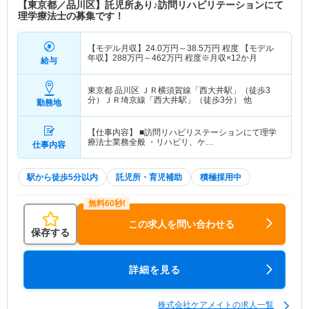
【東京都／品川区】託児所あり♪訪問リハビリテーションにて
理学療法士の募集です！
【モデル月収】
24.0
万円～
38.5
万円
程度 【モデル
年収】
288
万円～
462
万円
程度※月収×12か月
給与
東京都 品川区
ＪＲ横須賀線「西大井駅」（徒歩3
分）ＪＲ埼京線「西大井駅」（徒歩3分） 他
勤務地
【仕事内容】 ■訪問リハビリステーションにて理学
療法士業務全般 ・リハビリ、ケ…
仕事内容
駅から徒歩5分以内
託児所・育児補助
積極採用中
この求人を問い合わせる
保存する
詳細を見る
株式会社ケアメイトの求人一覧