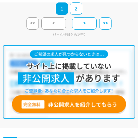
1
2
<<
<
>
>>
（1～20件目を表示中）