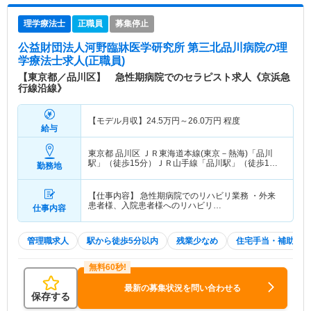
理学療法士
正職員
募集停止
公益財団法人河野臨牀医学研究所 第三北品川病院
の理
学療法士求人(正職員)
【東京都／品川区】 急性期病院でのセラピスト求人《京浜急
行線沿線》
【モデル月収】
24.5
万円～
26.0
万円
程度
給与
東京都 品川区
ＪＲ東海道本線(東京－熱海)「品川
駅」（徒歩15分）ＪＲ山手線「品川駅」（徒歩15
勤務地
分） 他
【仕事内容】 急性期病院でのリハビリ業務 ・外来
患者様、入院患者様へのリハビリ…
仕事内容
管理職求人
駅から徒歩5分以内
残業少なめ
住宅手当・補助
最新の募集状況を問い合わせる
保存する