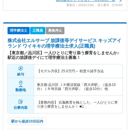
更新日：2025/11/04 求人番号：574590
理学療法士
正職員
募集停止
株式会社エルサーブ 放課後等デイサービス キッズアイ
ランド ワイキキ
の理学療法士求人(正職員)
【東京都／品川区】一人ひとりに寄り添う療育をしませんか♪
駅近の放課後デイにて理学療法士募集！
【モデル月収】
25.0
万円～
程度※諸手当込
給与
東京都 品川区
ＪＲ横須賀線「西大井駅」（徒歩10
分）ＪＲ埼京線「西大井駅」（徒歩10分） 他
勤務地
【業務内容】 右脳教育を軸とした、一人ひとりに寄
り添う療育をしませんか！ ■□…
仕事内容
駅から徒歩10分以内