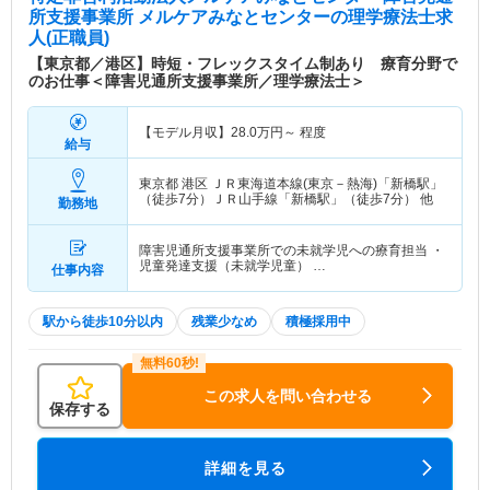
所支援事業所 メルケアみなとセンター
の理学療法士求
人(正職員)
【東京都／港区】時短・フレックスタイム制あり 療育分野で
のお仕事＜障害児通所支援事業所／理学療法士＞
【モデル月収】
28.0
万円～
程度
給与
東京都 港区
ＪＲ東海道本線(東京－熱海)「新橋駅」
（徒歩7分）ＪＲ山手線「新橋駅」（徒歩7分） 他
勤務地
障害児通所支援事業所での未就学児への療育担当 ・
児童発達支援（未就学児童） …
仕事内容
駅から徒歩10分以内
残業少なめ
積極採用中
この求人を問い合わせる
保存する
詳細を見る