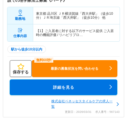
設での理学療法士募集《パート》
東京都 品川区
ＪＲ横須賀線「西大井駅」（徒歩10
分）ＪＲ埼京線「西大井駅」（徒歩10分） 他
勤務地
【1】ご入居者に対する以下のサービス提供 ご入居
時の機能評価 / リハビリプロ…
仕事内容
駅から徒歩10分以内
最新の募集状況を問い合わせる
保存する
詳細を見る
株式会社ベネッセスタイルケアの求人一
覧
更新日：2026/03/31 求人番号：567143