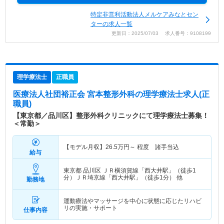
特定非営利活動法人メルケアみなとセン
ターの求人一覧
更新日：2025/07/03 求人番号：9108199
理学療法士
正職員
医療法人社団裕正会 宮本整形外科
の理学療法士求人(正
職員)
【東京都／品川区】整形外科クリニックにて理学療法士募集！
＜常勤＞
【モデル月収】
26.5
万円～
程度 諸手当込
給与
東京都 品川区
ＪＲ横須賀線「西大井駅」（徒歩1
分）ＪＲ埼京線「西大井駅」（徒歩1分） 他
勤務地
運動療法やマッサージを中心に状態に応じたリハビ
リの実施・サポート
仕事内容