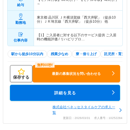
～
給与
東京都 品川区
ＪＲ横須賀線「西大井駅」（徒歩10
分）ＪＲ埼京線「西大井駅」（徒歩10分） 他
勤務地
【1】ご入居者に対する以下のサービス提供 ご入居
時の機能評価 / リハビリプロ…
仕事内容
駅から徒歩10分以内
残業少なめ
寮・借り上げ
託児所・育児補
最新の募集状況を問い合わせる
保存する
詳細を見る
株式会社ベネッセスタイルケアの求人一
覧
更新日：2026/03/31 求人番号：10252284