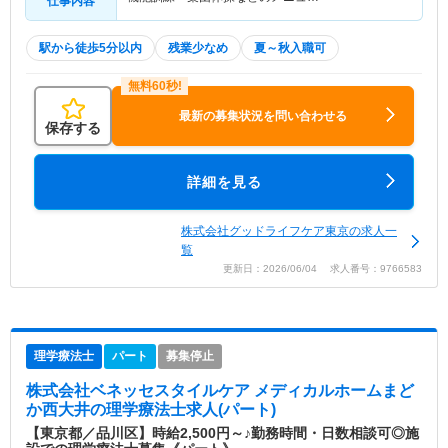
仕事内容
駅から徒歩5分以内
残業少なめ
夏～秋入職可
最新の募集状況を問い合わせる
保存する
詳細を見る
株式会社グッドライフケア東京の求人一
覧
更新日：2026/06/04 求人番号：9766583
理学療法士
パート
募集停止
株式会社ベネッセスタイルケア メディカルホームまど
か西大井
の理学療法士求人(パート)
【東京都／品川区】時給2,500円～♪勤務時間・日数相談可◎施