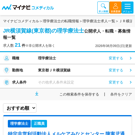
マイナビコメディカル
理学療法士の転職情報
理学療法士求人一覧
ＪＲ横須
JR横須賀線(東京都)の理学療法士
公開求人・転職・募集情
報一覧
21
求人数
件
※非公開求人を除く
2026年08月09日(日)更新
職種
理学療法士
変更する
勤務地
東京都ＪＲ横須賀線
変更する
求人条件
その他求人条件未設定
変更する
この検索条件を保存する
条件をクリア
理学療法士
正職員
特定非営利活動法人メルケアみなとセンター 障害児通