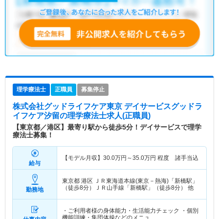
理学療法士
正職員
募集停止
株式会社グッドライフケア東京 デイサービスグッドラ
イフケア汐留
の理学療法士求人(正職員)
【東京都／港区】最寄り駅から徒歩5分！デイサービスで理学
療法士募集！
【モデル月収】
30.0
万円～
35.0
万円
程度 諸手当込
給与
東京都 港区
ＪＲ東海道本線(東京－熱海)「新橋駅」
（徒歩8分）ＪＲ山手線「新橋駅」（徒歩8分） 他
勤務地
・ご利用者様の身体能力・生活能力チェック ・個別
機能訓練・集団体操などのメニュ…