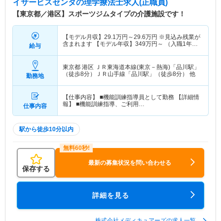
イサービスセンタ
の理学療法士求人(正職員)
【東京都／港区】スポーツジムタイプの介護施設です！
【モデル月収】
29.1
万円～
29.6
万円
※見込み残業が
含まれます 【モデル年収】
349
万円～
（入職1年目
給与
の想定年収） ※想定年収は1年間在籍した際に支給
される金額の一例です
東京都 港区
ＪＲ東海道本線(東京－熱海)「品川駅」
（徒歩8分）ＪＲ山手線「品川駅」（徒歩8分） 他
勤務地
【仕事内容】 ■機能訓練指導員として勤務 【詳細情
報】 ■機能訓練指導、ご利用…
仕事内容
駅から徒歩10分以内
最新の募集状況を問い合わせる
保存する
詳細を見る
株式会社メディキュアーズの求人一覧