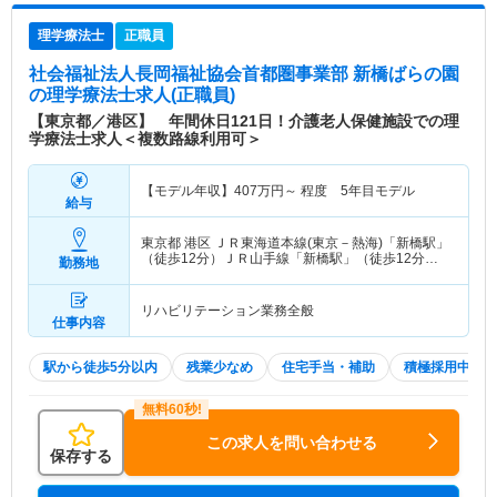
理学療法士
正職員
社会福祉法人長岡福祉協会首都圏事業部 新橋ばらの園
の理学療法士求人(正職員)
【東京都／港区】 年間休日121日！介護老人保健施設での理
学療法士求人＜複数路線利用可＞
【モデル年収】
407
万円～
程度 5年目モデル
給与
東京都 港区
ＪＲ東海道本線(東京－熱海)「新橋駅」
（徒歩12分）ＪＲ山手線「新橋駅」（徒歩12分）
勤務地
他
リハビリテーション業務全般
仕事内容
駅から徒歩5分以内
残業少なめ
住宅手当・補助
積極採用中
この求人を問い合わせる
保存する