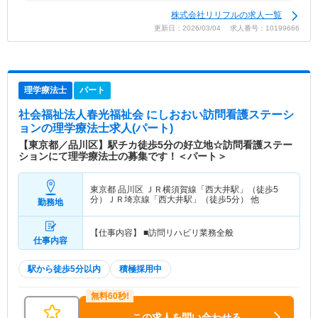
株式会社リリフルの求人一覧
更新日：2026/03/04 求人番号：10199666
理学療法士
パート
社会福祉法人春光福祉会 にしおおい訪問看護ステーシ
ョン
の理学療法士求人(パート)
【東京都／品川区】駅チカ徒歩5分の好立地☆訪問看護ステー
ションにて理学療法士の募集です！＜パート＞
東京都 品川区
ＪＲ横須賀線「西大井駅」（徒歩5
分）ＪＲ埼京線「西大井駅」（徒歩5分） 他
勤務地
【仕事内容】 ■訪問リハビリ業務全般
仕事内容
駅から徒歩5分以内
積極採用中
この求人を問い合わせる