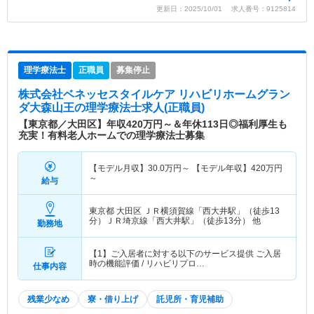
更新日：2025/10/01 求人番号：9125814
理学療法士
正職員
募集停止
株式会社ベネッセスタイルケア リハビリホームグラン
ダ大森山王
の理学療法士求人(正職員)
【東京都／大田区】年収420万円～＆年休113日◎福利厚生も
充実！有料老人ホームでの理学療法士募集
【モデル月収】
30.0
万円～
【モデル年収】
420
万円
～
給与
東京都 大田区
ＪＲ横須賀線「西大井駅」（徒歩13
分）ＪＲ埼京線「西大井駅」（徒歩13分） 他
勤務地
【1】ご入居者に対する以下のサービス提供 ご入居
時の機能評価 / リハビリプロ…
仕事内容
残業少なめ
寮・借り上げ
託児所・育児補助