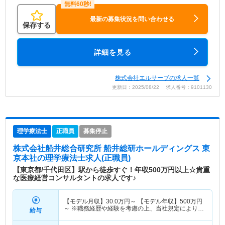
最新の募集状況を問い合わせる
保存する
詳細を見る
株式会社エルサーブの求人一覧
更新日：2025/08/22 求人番号：9101130
理学療法士
正職員
募集停止
株式会社船井総合研究所 船井総研ホールディングス 東
京本社
の理学療法士求人(正職員)
【東京都/千代田区】駅から徒歩すぐ！年収500万円以上☆貴重
な医療経営コンサルタントの求人です♪
【モデル月収】
30.0
万円～
【モデル年収】
500
万円
～
※職務経歴や経験を考慮の上、当社規定により決
給与
定。※実績によって評価・昇給します。