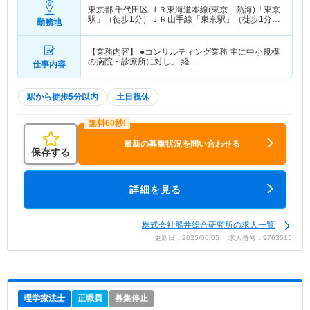
東京都 千代田区
ＪＲ東海道本線(東京－熱海)「東京
駅」（徒歩1分）ＪＲ山手線「東京駅」（徒歩1分）
勤務地
他
【業務内容】 ●コンサルティング業務 主に中小規模
の病院・診療所に対し、 経…
仕事内容
駅から徒歩5分以内
土日祝休
最新の募集状況を問い合わせる
保存する
詳細を見る
株式会社船井総合研究所の求人一覧
更新日：2025/06/05 求人番号：9763515
理学療法士
正職員
募集停止