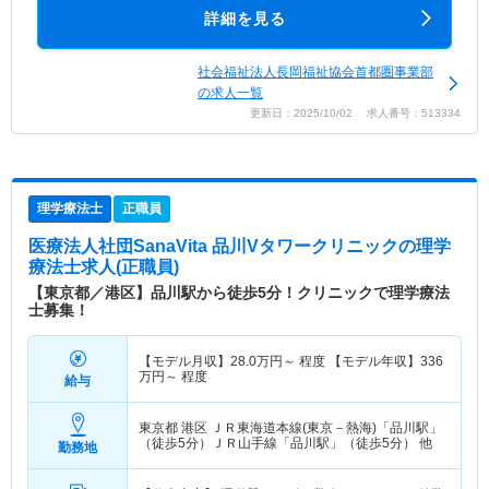
詳細を見る
社会福祉法人長岡福祉協会首都圏事業部
の求人一覧
更新日：2025/10/02 求人番号：513334
理学療法士
正職員
医療法人社団SanaVita 品川Vタワークリニック
の理学
療法士求人(正職員)
【東京都／港区】品川駅から徒歩5分！クリニックで理学療法
士募集！
【モデル月収】
28.0
万円～
程度 【モデル年収】
336
万円～
程度
給与
東京都 港区
ＪＲ東海道本線(東京－熱海)「品川駅」
（徒歩5分）ＪＲ山手線「品川駅」（徒歩5分） 他
勤務地