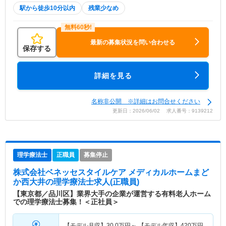
駅から徒歩10分以内
残業少なめ
最新の募集状況を問い合わせる
保存する
詳細を見る
名称非公開 ※詳細はお問合せください
更新日：2026/06/02 求人番号：9139212
理学療法士
正職員
募集停止
株式会社ベネッセスタイルケア メディカルホームまど
か西大井
の理学療法士求人(正職員)
【東京都／品川区】業界大手の企業が運営する有料老人ホーム
での理学療法士募集！＜正社員＞
【モデル月収】
30.0
万円～
【モデル年収】
420
万円