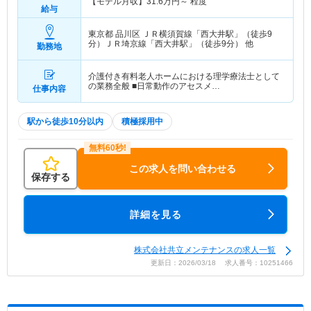
【モデル月収】
31.6
万円～
程度
給与
東京都 品川区
ＪＲ横須賀線「西大井駅」（徒歩9
分）ＪＲ埼京線「西大井駅」（徒歩9分） 他
勤務地
介護付き有料老人ホームにおける理学療法士として
の業務全般 ■日常動作のアセスメ…
仕事内容
駅から徒歩10分以内
積極採用中
この求人を問い合わせる
保存する
詳細を見る
株式会社共立メンテナンスの求人一覧
更新日：2026/03/18 求人番号：10251466