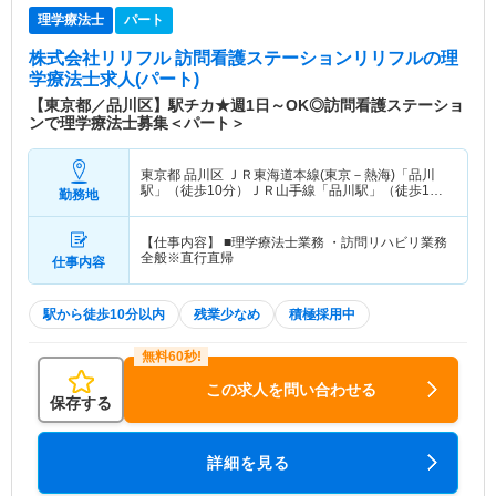
理学療法士
パート
株式会社リリフル 訪問看護ステーションリリフル
の理
学療法士求人(パート)
【東京都／品川区】駅チカ★週1日～OK◎訪問看護ステーショ
ンで理学療法士募集＜パート＞
東京都 品川区
ＪＲ東海道本線(東京－熱海)「品川
駅」（徒歩10分）ＪＲ山手線「品川駅」（徒歩10
勤務地
分） 他
【仕事内容】 ■理学療法士業務 ・訪問リハビリ業務
全般※直行直帰
仕事内容
駅から徒歩10分以内
残業少なめ
積極採用中
この求人を問い合わせる
保存する
詳細を見る