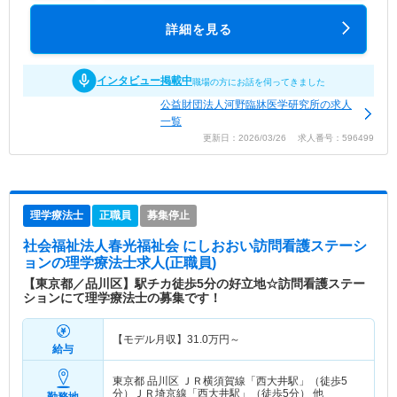
詳細を見る
インタビュー掲載中
職場の方にお話を伺ってきました
公益財団法人河野臨牀医学研究所の求人
一覧
更新日：2026/03/26 求人番号：596499
理学療法士
正職員
募集停止
社会福祉法人春光福祉会 にしおおい訪問看護ステーシ
ョン
の理学療法士求人(正職員)
【東京都／品川区】駅チカ徒歩5分の好立地☆訪問看護ステー
ションにて理学療法士の募集です！
【モデル月収】
31.0
万円～
給与
東京都 品川区
ＪＲ横須賀線「西大井駅」（徒歩5
分）ＪＲ埼京線「西大井駅」（徒歩5分） 他
勤務地