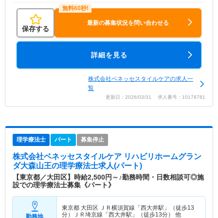
最新の募集状況を問い合わせる
保存する
詳細を見る
株式会社ベネッセスタイルケアの求人一
覧
更新日：2026/03/31 求人番号：10178781
理学療法士
パート
募集停止
株式会社ベネッセスタイルケア リハビリホームグラン
ダ大森山王
の理学療法士求人(パート)
【東京都／大田区】時給2,500円～♪勤務時間・日数相談可◎施
設での理学療法士募集《パート》
東京都 大田区
ＪＲ横須賀線「西大井駅」（徒歩13
分）ＪＲ埼京線「西大井駅」（徒歩13分） 他
勤務地