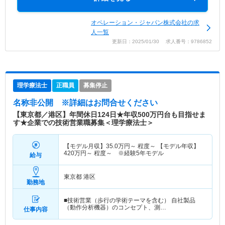
オペレーション・ジャパン株式会社の求
人一覧
更新日：2025/01/30 求人番号：9786852
理学療法士
正職員
募集停止
名称非公開
※詳細はお問合せください
【東京都／港区】年間休日124日★年収500万円台も目指せま
す★企業での技術営業職募集＜理学療法士＞
【モデル月収】
35.0
万円～
程度～ 【モデル年収】
420
万円～
程度～ ※経験5年モデル
給与
東京都 港区
勤務地
■技術営業（歩行の学術テーマを含む） 自社製品
（動作分析機器）のコンセプト、測…
仕事内容