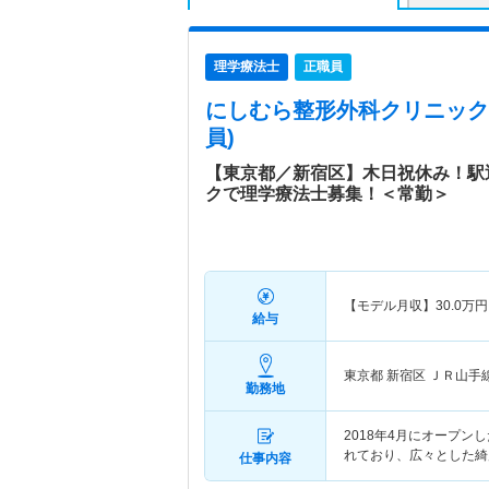
理学療法士
正職員
にしむら整形外科クリニック
員)
【東京都／新宿区】木日祝休み！駅
クで理学療法士募集！＜常勤＞
【モデル月収】
30.0
万円
給与
東京都 新宿区
ＪＲ山手
勤務地
2018年4月にオープン
れており、広々とした綺
仕事内容