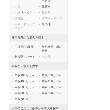
宅医療)
滋賀県
京都府
大阪府
企業
保育園
兵庫県
奈良県
和歌山県
小児リハビリ
整骨院
鳥取県
島根県
岡山県
接骨院
訪問マッサージ
広島県
山口県
徳島県
薬局・ドラッグ
その他
香川県
愛媛県
高知県
ストア
福岡県
佐賀県
長崎県
雇用形態から求人を探す
熊本県
大分県
宮崎県
鹿児島県
沖縄県
正社員(正職員)
契約社員・嘱託
社員
非常勤・パート
その他
年収から求人を探す
年収300万円～
年収350万円～
年収400万円～
年収450万円～
年収500万円～
年収550万円～
年収600万円～
年収650万円～
年収700万円～
人気のこだわり条件から求人を探す