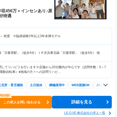
収456万＋インセンあり♪原
好待遇
～
程度 ※臨床経験2年以上3年未満モデル
線「日暮里駅」（徒歩4分）ＪＲ京浜東北線「日暮里駅」（徒歩4分） 他
問してリハビリを行います※店舗から20分圏内が中心です（訪問件数：5～7
電動自転車）●地域の方々への訪問リハビ…
託児所・育児補助
土日祝休
積極採用中
WEB面接OK
2027年4月入
詳細を見る
この求人を問い合わせる
LE.O.VE 株式会社の求人一覧