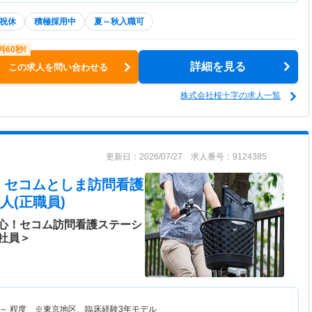
祝休
積極採用中
夏～秋入職可
詳細を見る
この求人を問い合わせる
株式会社桜十字の求人一覧
更新日：2026/07/27 求人番号：9124385
 セコムとしま訪問看護
人(正職員)
心！セコム訪問看護ステーシ
社員＞
～
程度 ※東京地区、臨床経験3年モデル