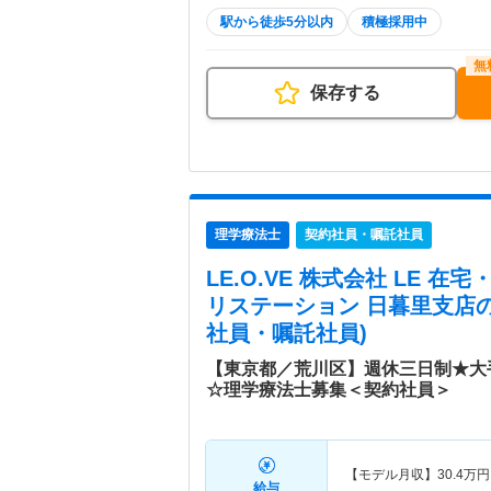
駅から徒歩5分以内
積極採用中
保存する
理学療法士
契約社員・嘱託社員
LE.O.VE 株式会社 LE 
リステーション 日暮里支店
社員・嘱託社員)
【東京都／荒川区】週休三日制★大
☆理学療法士募集＜契約社員＞
【モデル月収】
30.4
万円
給与