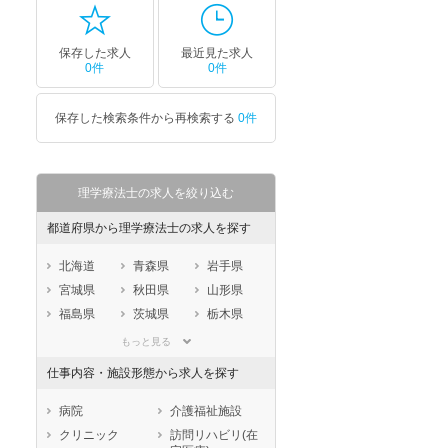
保存した求人
最近見た求人
0件
0件
保存した検索条件から再検索する
0件
理学療法士の求人を絞り込む
都道府県から理学療法士の求人を探す
北海道
青森県
岩手県
宮城県
秋田県
山形県
福島県
茨城県
栃木県
群馬県
埼玉県
千葉県
もっと見る
東京都
神奈川県
新潟県
仕事内容・施設形態から求人を探す
山梨県
長野県
富山県
石川県
福井県
岐阜県
病院
介護福祉施設
静岡県
愛知県
三重県
クリニック
訪問リハビリ(在