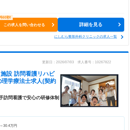
詳細を見る
この求人を問い合わせる
にしむら整形外科クリニックの求人一覧
更新日：2026/07/03 求人番号：10267822
在宅・施設 訪問看護リハビ
の理学療法士求人(契約
手訪問看護で安心の研修体制
～
30.4
万円