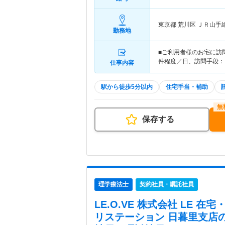
東京都 荒川区
ＪＲ山手
勤務地
■ご利用者様のお宅に訪
件程度／日、訪問手段：
仕事内容
駅から徒歩5分以内
住宅手当・補助
保存する
理学療法士
契約社員・嘱託社員
LE.O.VE 株式会社 LE 
リステーション 日暮里支店