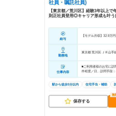
社員・嘱託社員)
【東京都／荒川区】経験3年以上で年
則正社員登用◎キャリア形成も叶う
【モデル月収】
32.9
万円
給与
東京都 荒川区
ＪＲ山手
勤務地
■ご利用者様のお宅に訪
件程度／日、訪問手段：
仕事内容
駅から徒歩5分以内
住宅手当・補助
保存する