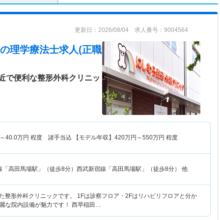
更新日：2026/08/04 求人番号：9004564
の理学療法士求人(正職
近で便利な整形外科クリニッ
～
40.0
万円
程度 諸手当込 【モデル年収】
420
万円～
550
万円
程度
線「高田馬場駅」（徒歩8分）西武新宿線「高田馬場駅」（徒歩8分） 他
した整形外科クリニックです。 1Fは診察フロア・2Fはリハビリフロアと分か
麗な院内設備が魅力です！ 西早稲田…