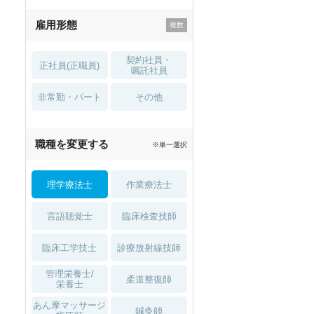
残業少なめ
寮・借り上げ
雇用形態
託児所・
住宅手当・補助
育児補助
契約社員・
正社員(正職員)
土日祝休
無資格 OK
嘱託社員
非常勤・パート
積極採用中
WEB面接OK
その他
秋入職可
1月入職可
2027年4月入職可
夏～秋入職可
職種を変更する
※単一選択
1月入職可
理学療法士
作業療法士
言語聴覚士
臨床検査技師
臨床工学技士
診療放射線技師
管理栄養士/
柔道整復師
栄養士
あん摩マッサージ
鍼灸師