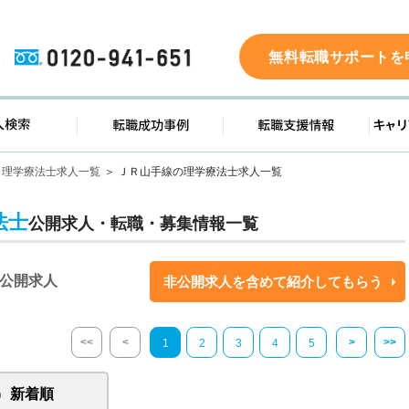
0120-941-651
無料転職サポートを
ド
求人検索
転職成功事例
転職支
理学療法士求人一覧
ＪＲ山手線の理学療法士求人一覧
法士
公開求人・転職・募集情報一覧
公開求人
非公開求人を含めて紹介してもらう
<<
<
>
>>
1
2
3
4
5
新着順