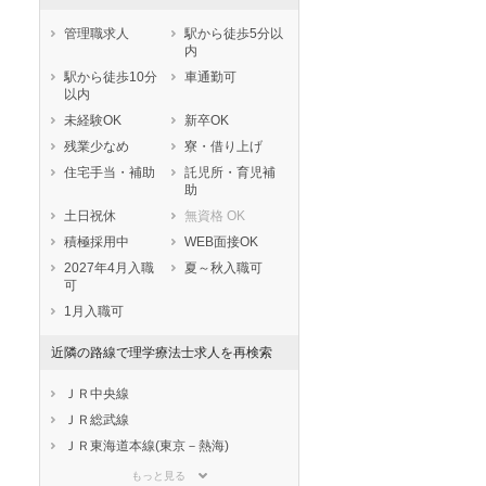
管理職求人
駅から徒歩5分以
内
駅から徒歩10分
車通勤可
以内
未経験OK
新卒OK
残業少なめ
寮・借り上げ
住宅手当・補助
託児所・育児補
助
土日祝休
無資格 OK
積極採用中
WEB面接OK
2027年4月入職
夏～秋入職可
可
1月入職可
近隣の路線で理学療法士求人を再検索
ＪＲ中央線
ＪＲ総武線
ＪＲ東海道本線(東京－熱海)
ＪＲ京浜東北線
もっと見る