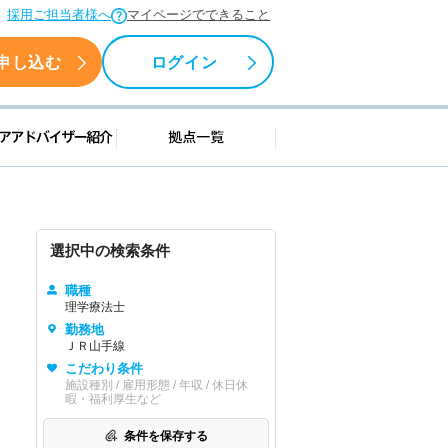
採用ご担当者様へ
マイページでできること
申し込む
ログイン
援情報
キャリアアドバイザー紹介
拠点一覧
選択中の検索条件
職種
理学療法士
勤務地
ＪＲ山手線
こだわり条件
施設種別 / 雇用形態 / 年収 / 休日休
暇・福利厚生など
条件を保存する