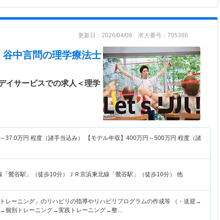
更新日：2026/04/09 求人番号：705386
！谷中言問
の理学療法士
デイサービスでの求人＜理学
～
37.0
万円
程度（諸手当込み） 【モデル年収】
400
万円～
500
万円
程度（諸
線「鶯谷駅」（徒歩10分）ＪＲ京浜東北線「鶯谷駅」（徒歩10分） 他
トレーニング」のリハビリの指導やリハビリプログラムの作成等 （・送迎→
→個別トレーニング→実践トレーニング→整…