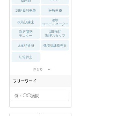
指圧師
調剤薬局事務
医療事務
治験
視能訓練士
コーディネーター
臨床開発
調理師/
モニター
調理スタッフ
児童指導員
機能訓練指導員
胚培養士
閉じる
フリーワード
職可
夏～秋入職可
1月入職可