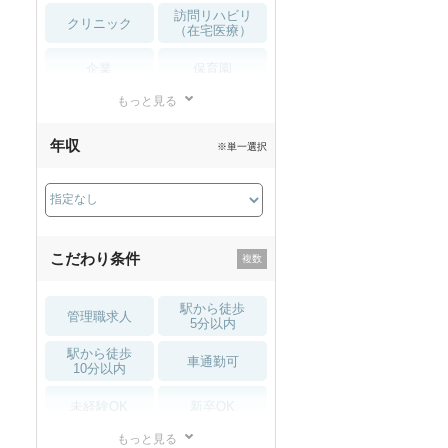
訪問リハビリ
クリニック
（在宅医療）
企業
保育園
もっと見る
小児リハビリ
整骨院
年収
※単一選択
接骨院
訪問マッサージ
薬局・
その他
ドラッグストア
こだわり条件
駅から徒歩
管理職求人
5分以内
駅から徒歩
車通勤可
10分以内
未経験OK
新卒OK
もっと見る