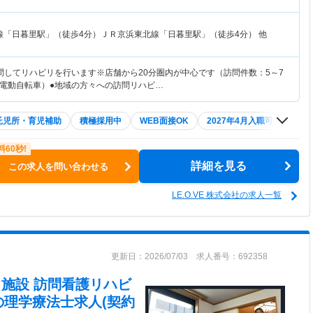
線「日暮里駅」（徒歩4分）ＪＲ京浜東北線「日暮里駅」（徒歩4分） 他
問してリハビリを行います※店舗から20分圏内が中心です（訪問件数：5～7
電動自転車）●地域の方々への訪問リハビ…
託児所・育児補助
積極採用中
WEB面接OK
2027年4月入職可
夏～
詳細を見る
この求人を問い合わせる
LE.O.VE 株式会社の求人一覧
更新日：2026/07/03 求人番号：692358
在宅・施設 訪問看護リハビ
の理学療法士求人(契約