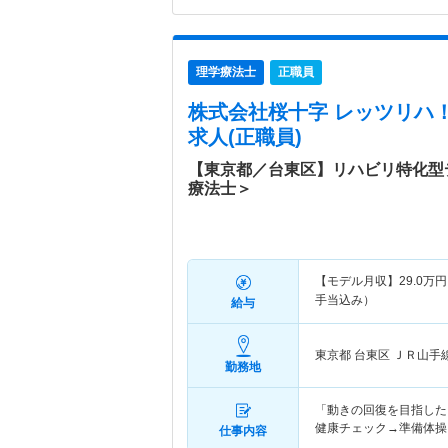
理学療法士
正職員
株式会社桜十字 レッツリハ
求人(正職員)
【東京都／台東区】リハビリ特化型
療法士＞
【モデル月収】
29.0
万円
手当込み）
給与
東京都 台東区
ＪＲ山手
勤務地
「動きの回復を目指した
健康チェック→準備体操
仕事内容