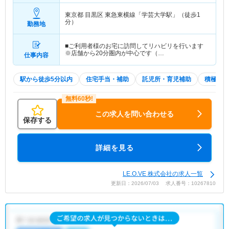
東京都 目黒区
東急東横線「学芸大学駅」（徒歩1
分）
勤務地
■ご利用者様のお宅に訪問してリハビリを行います
※店舗から20分圏内が中心です（…
仕事内容
駅から徒歩5分以内
住宅手当・補助
託児所・育児補助
積極採用
この求人を問い合わせる
保存する
詳細を見る
LE.O.VE 株式会社の求人一覧
更新日：2026/07/03 求人番号：10267810