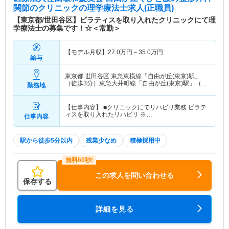
関節のクリニック
の理学療法士求人(正職員)
【東京都/世田谷区】ピラティスを取り入れたクリニックにて理
学療法士の募集です！☆＜常勤＞
【モデル月収】
27.0
万円～
35.0
万円
給与
東京都 世田谷区
東急東横線「自由が丘(東京)駅」
（徒歩3分）東急大井町線「自由が丘(東京)駅」（徒
勤務地
歩3分） 他
【仕事内容】 ■クリニックにてリハビリ業務 ピラテ
ィスを取り入れたリハビリ ※…
仕事内容
駅から徒歩5分以内
残業少なめ
積極採用中
この求人を問い合わせる
保存する
詳細を見る