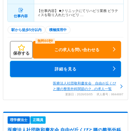
歩3分）
【仕事内容】 ■クリニックにてリハビリ業務 ピラテ
ィスを取り入れたリハビリ …
仕事内容
駅から徒歩5分以内
積極採用中
この求人を問い合わせる
保存する
詳細を見る
医療法人社団敬和慶友会 自由が丘くび
と腰の整形外科関節のク...の求人一覧
更新日：2026/03/05 求人番号：9844697
理学療法士
正職員
医療法人社団敬和慶友会 自由が丘くびと腰の整形外科