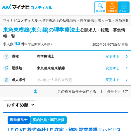
マイナビコメディカル
理学療法士の転職情報
理学療法士求人一覧
東急東横
東急東横線(東京都)の理学療法士
公開求人・転職・募集情
報一覧
94
求人数
件
※非公開求人を除く
2026年08月07日(金)更新
職種
理学療法士
変更する
勤務地
東京都東急東横線
変更する
求人条件
その他求人条件未設定
変更する
この検索条件を保存する
条件をクリア
理学療法士
契約社員・嘱託社員
LE.O.VE 株式会社 LE 在宅・施設 訪問看護リハビリス