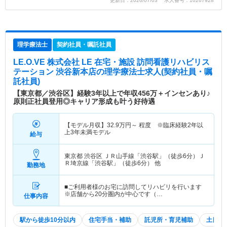
更新日：2026/07/03 求人番号：10267928
理学療法士
契約社員・嘱託社員
LE.O.VE 株式会社 LE 在宅・施設 訪問看護リハビリス
テーション 渋谷新本店
の理学療法士求人(契約社員・嘱
託社員)
【東京都／渋谷区】経験3年以上で年収456万＋インセンあり♪
原則正社員登用◎キャリア形成も叶う好待遇
【モデル月収】
32.9
万円～
程度 ※臨床経験2年以
上3年未満モデル
給与
東京都 渋谷区
ＪＲ山手線「渋谷駅」（徒歩6分）Ｊ
Ｒ埼京線「渋谷駅」（徒歩6分） 他
勤務地
■ご利用者様のお宅に訪問してリハビリを行います
※店舗から20分圏内が中心です（…
仕事内容
駅から徒歩10分以内
住宅手当・補助
託児所・育児補助
土日祝