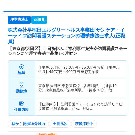
理学療法士
正職員
株式会社早稲田エルダリーヘルス事業団 サンケア・イ
ーライフ訪問看護ステーション
の理学療法士求人(正職
員)
【東京都/大田区】土日祝休み！福利厚生充実◎訪問看護ステー
ションにて理学療法士募集♪＜常勤＞
【モデル月収】
35.0
万円～
55.0
万円
程度 【モデル
年収】
456
万円～
600
万円
※想定年収
給与
東京都 大田区
東急東横線「多摩川駅」（徒歩10
分）東急目黒線「多摩川駅」（徒歩10分） 他
勤務地
【仕事内容】 訪問看護ステーションにて訪問リハビ
リ業務 ※対象疾患：がん、呼吸…
仕事内容
駅から徒歩10分以内
土日祝休
積極採用中