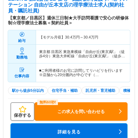
テーション 自由が丘本支店
の理学療法士求人(契約社
員・嘱託社員)
【東京都／目黒区】週休三日制★大手訪問看護で安心の研修体
制☆理学療法士募集＜契約社員＞
【モデル月収】
30.4
万円～
30.4
万円
給与
東京都 目黒区
東急東横線「自由が丘(東京)駅」（徒
歩4分）東急大井町線「自由が丘(東京)駅」（徒歩4
勤務地
分）
■ご利用者様のお宅に訪問してリハビリを行います
※店舗から20分圏内が中心です（…
仕事内容
駅から徒歩5分以内
住宅手当・補助
託児所・育児補助
積極採用
この求人を問い合わせる
保存する
詳細を見る