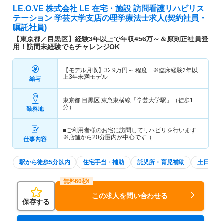
LE.O.VE 株式会社 LE 在宅・施設 訪問看護リハビリス
テーション 学芸大学支店
の理学療法士求人(契約社員・
嘱託社員)
【東京都／目黒区】経験3年以上で年収456万～＆原則正社員登
用！訪問未経験でもチャレンジOK
【モデル月収】
32.9
万円～
程度 ※臨床経験2年以
上3年未満モデル
給与
東京都 目黒区
東急東横線「学芸大学駅」（徒歩1
分）
勤務地
■ご利用者様のお宅に訪問してリハビリを行います
※店舗から20分圏内が中心です（…
仕事内容
駅から徒歩5分以内
住宅手当・補助
託児所・育児補助
土日祝休
この求人を問い合わせる
保存する