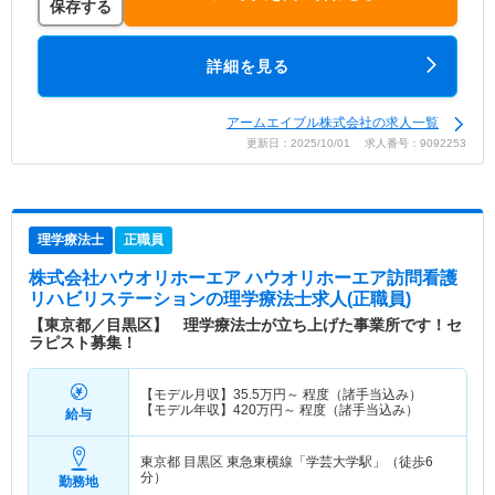
保存する
詳細を見る
アームエイブル株式会社の求人一覧
更新日：2025/10/01 求人番号：9092253
理学療法士
正職員
株式会社ハウオリホーエア ハウオリホーエア訪問看護
リハビリステーション
の理学療法士求人(正職員)
【東京都／目黒区】 理学療法士が立ち上げた事業所です！セ
ラピスト募集！
【モデル月収】
35.5
万円～
程度（諸手当込み）
【モデル年収】
420
万円～
程度（諸手当込み）
給与
東京都 目黒区
東急東横線「学芸大学駅」（徒歩6
分）
勤務地