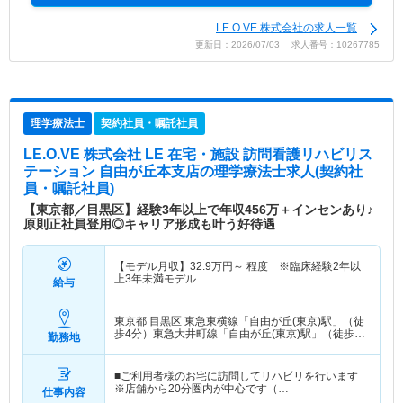
LE.O.VE 株式会社の求人一覧
更新日：2026/07/03 求人番号：10267785
理学療法士
契約社員・嘱託社員
LE.O.VE 株式会社 LE 在宅・施設 訪問看護リハビリス
テーション 自由が丘本支店
の理学療法士求人(契約社
員・嘱託社員)
【東京都／目黒区】経験3年以上で年収456万＋インセンあり♪
原則正社員登用◎キャリア形成も叶う好待遇
【モデル月収】
32.9
万円～
程度 ※臨床経験2年以
上3年未満モデル
給与
東京都 目黒区
東急東横線「自由が丘(東京)駅」（徒
歩4分）東急大井町線「自由が丘(東京)駅」（徒歩4
勤務地
分）
■ご利用者様のお宅に訪問してリハビリを行います
※店舗から20分圏内が中心です（…
仕事内容