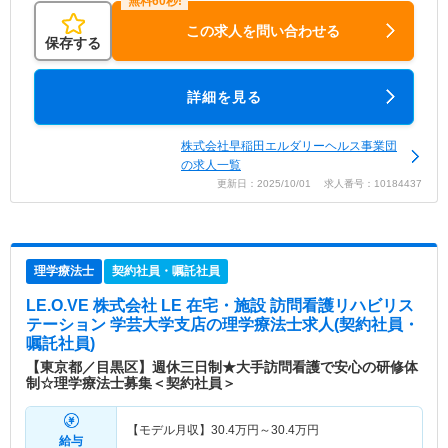
この求人を問い合わせる
保存する
詳細を見る
株式会社早稲田エルダリーヘルス事業団
の求人一覧
更新日：2025/10/01 求人番号：10184437
理学療法士
契約社員・嘱託社員
LE.O.VE 株式会社 LE 在宅・施設 訪問看護リハビリス
テーション 学芸大学支店
の理学療法士求人(契約社員・
嘱託社員)
【東京都／目黒区】週休三日制★大手訪問看護で安心の研修体
制☆理学療法士募集＜契約社員＞
【モデル月収】
30.4
万円～
30.4
万円
給与