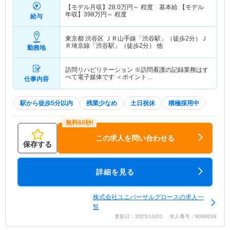
【モデル月収】
28.0
万円～
程度 基本給 【モデル
年収】
398
万円～
程度
給与
東京都 渋谷区
ＪＲ山手線「渋谷駅」（徒歩2分）Ｊ
Ｒ埼京線「渋谷駅」（徒歩2分） 他
勤務地
訪問リハビリテーション ※訪問看護の記録業務はす
べて電子媒体です ＜ポイント…
仕事内容
駅から徒歩5分以内
残業少なめ
土日祝休
積極採用中
この求人を問い合わせる
保存する
詳細を見る
株式会社ユニバーサルグロースの求人一
覧
更新日：2025/10/01 求人番号：9068039