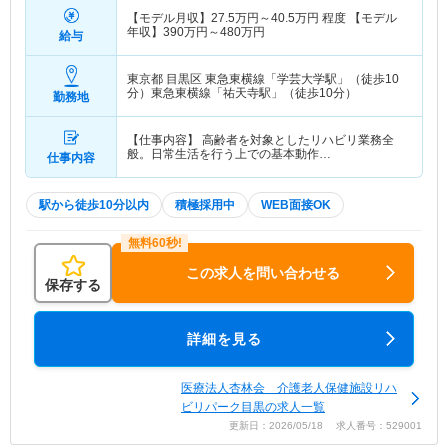
【モデル月収】
27.5
万円～
40.5
万円
程度 【モデル
年収】
390
万円～
480
万円
給与
東京都 目黒区
東急東横線「学芸大学駅」（徒歩10
分）東急東横線「祐天寺駅」（徒歩10分）
勤務地
【仕事内容】 高齢者を対象としたリハビリ業務全
般。日常生活を行う上での基本動作…
仕事内容
駅から徒歩10分以内
積極採用中
WEB面接OK
この求人を問い合わせる
保存する
詳細を見る
医療法人杏林会 介護老人保健施設リハ
ビリパーク目黒の求人一覧
更新日：2026/05/18 求人番号：529001