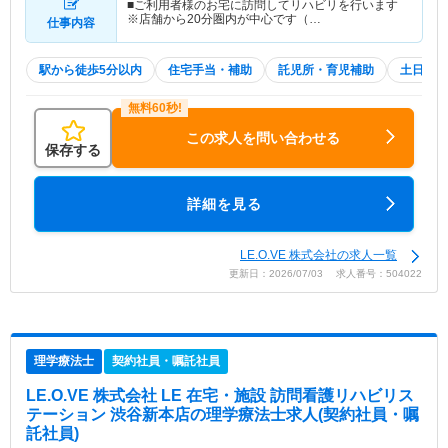
■ご利用者様のお宅に訪問してリハビリを行います
※店舗から20分圏内が中心です（…
仕事内容
駅から徒歩5分以内
住宅手当・補助
託児所・育児補助
土日祝休
この求人を問い合わせる
保存する
詳細を見る
LE.O.VE 株式会社の求人一覧
更新日：2026/07/03 求人番号：504022
理学療法士
契約社員・嘱託社員
LE.O.VE 株式会社 LE 在宅・施設 訪問看護リハビリス
テーション 渋谷新本店
の理学療法士求人(契約社員・嘱
託社員)