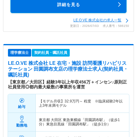
詳細を見る
LE.O.VE 株式会社の求人一覧
更新日：2026/07/03 求人番号：586150
理学療法士
契約社員・嘱託社員
LE.O.VE 株式会社 LE 在宅・施設 訪問看護リハビリス
テーション 田園調布支店
の理学療法士求人(契約社員・
嘱託社員)
【東京都／大田区】経験3年以上年収456万＋インセン♪原則正
社員登用◎都内最大級数の事業所を運営
【モデル月収】
32.9
万円～
程度 ※臨床経験2年以
上3年未満モデル
給与
東京都 大田区
東急東横線「田園調布駅」（徒歩1
分）東急目黒線「田園調布駅」（徒歩1分）
勤務地