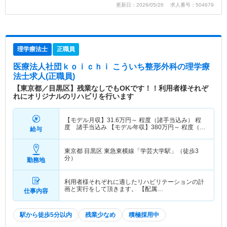
更新日：2026/05/26 求人番号：504679
理学療法士
正職員
医療法人社団ｋｏｉｃｈｉ こういち整形外科
の理学療
法士求人(正職員)
【東京都／目黒区】残業なしでもOKです！！利用者様それぞ
れにオリジナルのリハビリを行います
【モデル月収】
31.6
万円～
程度（諸手当込み） 程
度 諸手当込み 【モデル年収】
380
万円～
程度（諸
給与
手当込み） 程度 諸手当込み
東京都 目黒区
東急東横線「学芸大学駅」（徒歩3
分）
勤務地
利用者様それぞれに適したリハビリテーションの計
画と実行をして頂きます。 【配属…
仕事内容
駅から徒歩5分以内
残業少なめ
積極採用中