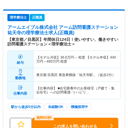
理学療法士
正職員
アームエイブル株式会社 アーム訪問看護ステーション
祐天寺
の理学療法士求人(正職員)
【東京都／目黒区】年間休日124日！使いやすい、働きやすい
訪問看護ステーション＜理学療法士＞
【モデル月収】
36.6
万円～
程度 【モデル年収】
440
万円～
480
万円
程度
給与
東京都 目黒区
東急東横線「祐天寺駅」（徒歩2分）
勤務地
【仕事内容】 ■在宅療養中のお客様宅（戸建て・集
合住宅）への訪問看護･リハビリ…
仕事内容
駅から徒歩5分以内
未経験OK
積極採用中
この求人を問い合わせる