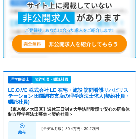
理学療法士
契約社員・嘱託社員
LE.O.VE 株式会社 LE 在宅・施設 訪問看護リハビリス
テーション 田園調布支店
の理学療法士求人(契約社員・
嘱託社員)
【東京都／大田区】週休三日制★大手訪問看護で安心の研修体
制☆理学療法士募集＜契約社員＞
【モデル月収】
30.4
万円～
30.4
万円
給与