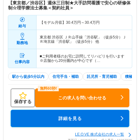
【東京都／渋谷区】週休三日制★大手訪問看護で安心の研修体
制☆理学療法士募集＜契約社員＞
【モデル月収】
30.4
万円～
30.4
万円
給与
東京都 渋谷区
ＪＲ山手線「渋谷駅」（徒歩5分）Ｊ
Ｒ埼京線「渋谷駅」（徒歩5分） 他
勤務地
■ご利用者様のお宅に訪問してリハビリを行います
※店舗から20分圏内が中心です（…
仕事内容
駅から徒歩5分以内
住宅手当・補助
託児所・育児補助
積極採用
この求人を問い合わせる
保存する
詳細を見る
LE.O.VE 株式会社の求人一覧