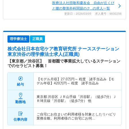
医療法人社団敬和慶友会 自由が丘くび
と腰の整形外科関節のク...の求人一覧
更新日：2026/03/05 求人番号：9830256
理学療法士
正職員
株式会社日本在宅ケア教育研究所 ナースステーション
東京渋谷
の理学療法士求人(正職員)
【東京都／渋谷区】 首都圏で事業拡大しているステーション
でのセラピスト募集！
【モデル月収】
27.0
万円～
程度 諸手当込み 【モ
デル年収】
420
万円～
程度 諸手当込み
給与
東京都 渋谷区
ＪＲ山手線「渋谷駅」（徒歩7分）Ｊ
Ｒ埼京線「渋谷駅」（徒歩7分） 他
勤務地
ご自宅にお住まいの利用者様を対象としたリハビリ
業務全般。利用者様のご自宅にお伺…
仕事内容