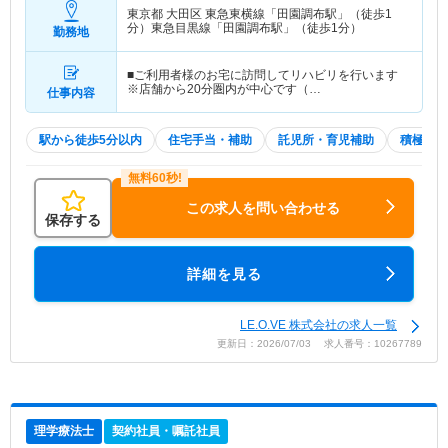
東京都 大田区
東急東横線「田園調布駅」（徒歩1
分）東急目黒線「田園調布駅」（徒歩1分）
勤務地
■ご利用者様のお宅に訪問してリハビリを行います
※店舗から20分圏内が中心です（…
仕事内容
駅から徒歩5分以内
住宅手当・補助
託児所・育児補助
積極採用
この求人を問い合わせる
保存する
詳細を見る
LE.O.VE 株式会社の求人一覧
更新日：2026/07/03 求人番号：10267789
理学療法士
契約社員・嘱託社員