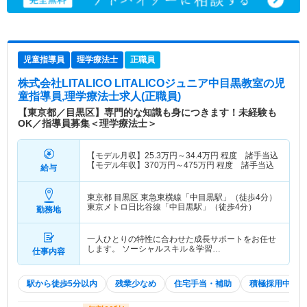
児童指導員
理学療法士
正職員
株式会社LITALICO LITALICOジュニア中目黒教室
の児
童指導員,理学療法士求人(正職員)
【東京都／目黒区】専門的な知識も身につきます！未経験も
OK／指導員募集＜理学療法士＞
【モデル月収】
25.3
万円～
34.4
万円
程度 諸手当込
【モデル年収】
370
万円～
475
万円
程度 諸手当込
給与
東京都 目黒区
東急東横線「中目黒駅」（徒歩4分）
東京メトロ日比谷線「中目黒駅」（徒歩4分）
勤務地
一人ひとりの特性に合わせた成長サポートをお任せ
します。 ソーシャルスキル＆学習…
仕事内容
駅から徒歩5分以内
残業少なめ
住宅手当・補助
積極採用中