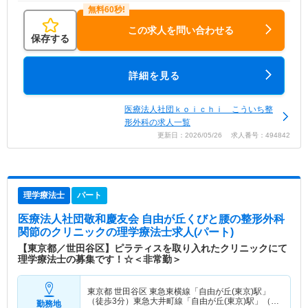
この求人を問い合わせる
保存する
詳細を見る
医療法人社団ｋｏｉｃｈｉ こういち整
形外科の求人一覧
更新日：2026/05/26 求人番号：494842
理学療法士
パート
医療法人社団敬和慶友会 自由が丘くびと腰の整形外科
関節のクリニック
の理学療法士求人(パート)
【東京都／世田谷区】ピラティスを取り入れたクリニックにて
理学療法士の募集です！☆＜非常勤＞
東京都 世田谷区
東急東横線「自由が丘(東京)駅」
（徒歩3分）東急大井町線「自由が丘(東京)駅」（徒
勤務地