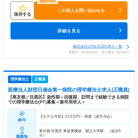
この求人を問い合わせる
保存する
詳細を見る
株式会社LITALICOの求人一覧
更新日：2026/06/12 求人番号：9073672
理学療法士
正職員
医療法人財団日扇会第一病院
の理学療法士求人(正職員)
【東京都／目黒区】急性期～回復期、訪問まで経験できる病院
での理学療法士(PT)募集＜新卒用求人＞
【モデル月収】
22.5
万円～
程度（諸手当込）
給与
東京都 目黒区
東急東横線「都立大学駅」（徒歩5
分）
勤務地