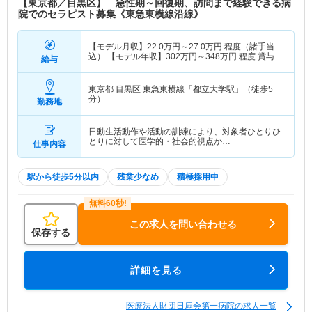
【東京都／目黒区】 急性期～回復期、訪問まで経験できる病
院でのセラピスト募集《東急東横線沿線》
【モデル月収】
22.0
万円～
27.0
万円
程度（諸手当
込） 【モデル年収】
302
万円～
348
万円
程度 賞与を
給与
含む
東京都 目黒区
東急東横線「都立大学駅」（徒歩5
分）
勤務地
日動生活動作や活動の訓練により、対象者ひとりひ
とりに対して医学的・社会的視点か…
仕事内容
駅から徒歩5分以内
残業少なめ
積極採用中
この求人を問い合わせる
保存する
詳細を見る
医療法人財団日扇会第一病院の求人一覧