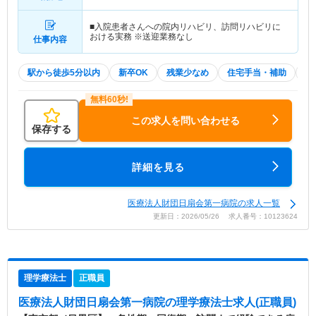
■入院患者さんへの院内リハビリ、訪問リハビリに
おける実務 ※送迎業務なし
仕事内容
駅から徒歩5分以内
新卒OK
残業少なめ
住宅手当・補助
積
この求人を問い合わせる
保存する
詳細を見る
医療法人財団日扇会第一病院の求人一覧
更新日：2026/05/26 求人番号：10123624
理学療法士
正職員
医療法人財団日扇会第一病院
の理学療法士求人(正職員)