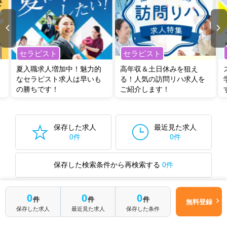
セラピスト
セラピスト
夏入職求人増加中！魅力的
高年収＆土日休みを狙え
なセラピスト求人は早いも
る！人気の訪問リハ求人を
の勝ちです！
ご紹介します！
保存した求人
最近見た求人
0件
0件
保存した検索条件から再検索する
0件
0
0
0
件
件
件
無料登録
最近見た求人
保存した求人
最近見た求人
保存した条件