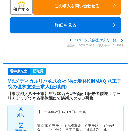
この求人を問い合わせる
保存する
詳細を見る
LE.O.VE 株式会社の求人一覧
更新日：2026/08/07 求人番号：643013
理学療法士
正職員
M&メディカルリハ株式会社 Next整体KINMAQ 八王子
院
の理学療法士求人(正職員)
【東京都／八王子市】年収60万円UP保証！転居者歓迎！キャ
リアアップできる整体院にて施術スタッフ募集
【モデル年収】
420
万円～
程度
給与
東京都 八王子市
ＪＲ横浜線「八王子駅」（徒歩3
分）ＪＲ中央線「八王子駅」（徒歩3分） 他
勤務地