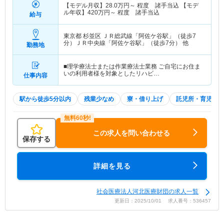
【モデル月収】
28.0
万円～
程度 諸手当込 【モデ
ル年収】
420
万円～
程度 諸手当込
給与
東京都 杉並区
ＪＲ総武線「阿佐ケ谷駅」（徒歩7
分）ＪＲ中央線「阿佐ケ谷駅」（徒歩7分） 他
勤務地
■理学療法士または作業療法士業務 ご自宅にお住ま
いの利用者様を対象としたリハビ…
仕事内容
駅から徒歩5分以内
残業少なめ
寮・借り上げ
託児所・育児補助
この求人を問い合わせる
保存する
詳細を見る
社会医療法人河北医療財団の求人一覧
更新日：2025/10/01 求人番号：536457