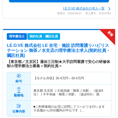
LE.O.VE 株式会社の求人一覧
更新日：2026/08/07 求人番号：10267865
理学療法士
契約社員・嘱託社員
LE.O.VE 株式会社 LE 在宅・施設 訪問看護リハビリス
テーション 御茶ノ水支店
の理学療法士求人(契約社員・
嘱託社員)
【東京都／文京区】週休三日制★大手訪問看護で安心の研修体
制☆理学療法士募集＜契約社員＞
【モデル月収】
30.4
万円～
30.4
万円
給与
東京都 文京区
ＪＲ総武線「御茶ノ水駅」（徒歩6
分）ＪＲ中央線「御茶ノ水駅」（徒歩6分） 他
勤務地
■ご利用者様のお宅に訪問してリハビリを行います
※店舗から20分圏内が中心です（…
仕事内容