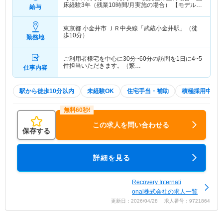
床経験3年（残業10時間/月実施の場合） 【モデル年
給与
収】
415
万円～
程度 ※賃貸世帯主の場合 臨床経
験3年（残業10時間/月実施の場合）
東京都 小金井市
ＪＲ中央線「武蔵小金井駅」（徒
歩10分）
勤務地
ご利用者様宅を中心に30分~60分の訪問を1日に4~5
件担当いただきます。（繁…
仕事内容
駅から徒歩10分以内
未経験OK
住宅手当・補助
積極採用中
この求人を問い合わせる
保存する
詳細を見る
Recovery Internati
onal株式会社の求人一覧
更新日：2026/04/28 求人番号：9721864