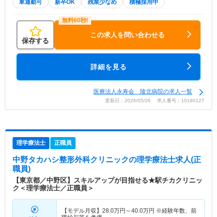
車通勤可
新卒OK
残業少なめ
積極採用中
この求人を問い合わせる
保存する
詳細を見る
医療法人永寿会 陵北病院の求人一覧
更新日：2026/05/26 求人番号：10180127
理学療法士
正職員
中野タカハシ整形外科クリニック
の理学療法士求人(正
職員)
【東京都／中野区】スキルアップが目指せる★駅チカクリニッ
ク＜理学療法士／正職員＞
【モデル月収】
28.0
万円～
40.0
万円
※経験年数、前