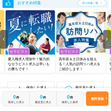
おすすめ特集
求人特集一覧
セラピスト
セラピスト
夏入職求人増加中！魅力的
高年収＆土日休みを狙え
なセラピスト求人は早いも
る！人気の訪問リハ求人を
の勝ちです！
ご紹介します！
保存した求人
最近見た求人
0件
0件
0
0
0
件
件
件
無料登録
保存した求人
最近見た求人
保存した条件
保存した検索条件から再検索する
0件