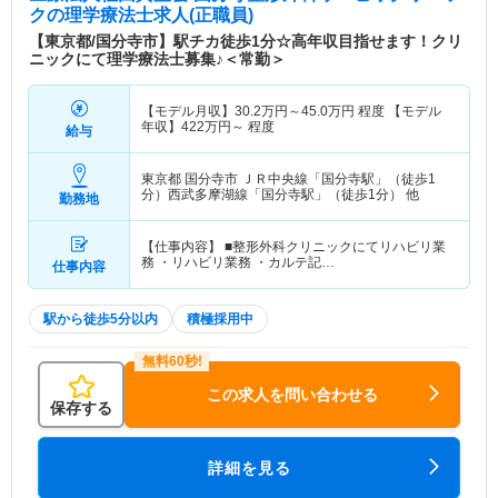
ク
の理学療法士求人(正職員)
【東京都/国分寺市】駅チカ徒歩1分☆高年収目指せます！クリ
ニックにて理学療法士募集♪＜常勤＞
【モデル月収】
30.2
万円～
45.0
万円
程度 【モデル
年収】
422
万円～
程度
給与
東京都 国分寺市
ＪＲ中央線「国分寺駅」（徒歩1
分）西武多摩湖線「国分寺駅」（徒歩1分） 他
勤務地
【仕事内容】 ■整形外科クリニックにてリハビリ業
務 ・リハビリ業務 ・カルテ記…
仕事内容
駅から徒歩5分以内
積極採用中
この求人を問い合わせる
保存する
詳細を見る