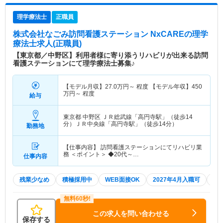
理学療法士
正職員
株式会社なごみ訪問看護ステーション NxCARE
の理学
療法士求人(正職員)
【東京都／中野区】利用者様に寄り添うリハビリが出来る訪問
看護ステーションにて理学療法士募集♪
【モデル月収】
27.0
万円～
程度 【モデル年収】
450
万円～
程度
給与
東京都 中野区
ＪＲ総武線「高円寺駅」（徒歩14
分）ＪＲ中央線「高円寺駅」（徒歩14分）
勤務地
【仕事内容】 訪問看護ステーションにてリハビリ業
務 ＜ポイント＞ ◆20代～…
仕事内容
残業少なめ
積極採用中
WEB面接OK
2027年4月入職可
夏
この求人を問い合わせる
保存する