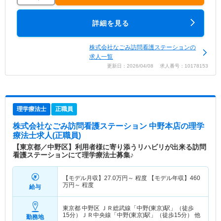
詳細を見る
株式会社なごみ訪問看護ステーションの
求人一覧
更新日：2026/04/08 求人番号：10178153
理学療法士
正職員
株式会社なごみ訪問看護ステーション 中野本店
の理学
療法士求人(正職員)
【東京都／中野区】利用者様に寄り添うリハビリが出来る訪問
看護ステーションにて理学療法士募集♪
【モデル月収】
27.0
万円～
程度 【モデル年収】
460
万円～
程度
給与
東京都 中野区
ＪＲ総武線「中野(東京)駅」（徒歩
15分）ＪＲ中央線「中野(東京)駅」（徒歩15分） 他
勤務地