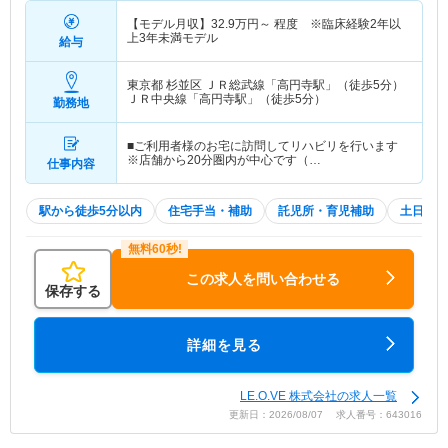
【モデル月収】
32.9
万円～
程度 ※臨床経験2年以
上3年未満モデル
給与
東京都 杉並区
ＪＲ総武線「高円寺駅」（徒歩5分）
ＪＲ中央線「高円寺駅」（徒歩5分）
勤務地
■ご利用者様のお宅に訪問してリハビリを行います
※店舗から20分圏内が中心です（…
仕事内容
駅から徒歩5分以内
住宅手当・補助
託児所・育児補助
土日祝休
この求人を問い合わせる
保存する
詳細を見る
LE.O.VE 株式会社の求人一覧
更新日：2026/08/07 求人番号：643016