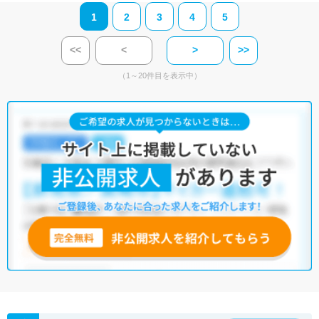
1
2
3
4
5
<<
<
>
>>
（1～20件目を表示中）