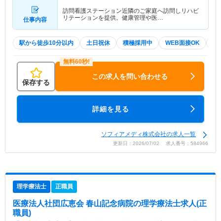
訪問看護ステーション近隣のご家庭へ訪問しリハビ
リテーションを提供。健康管理や医…
仕事内容
駅から徒歩10分以内
土日祝休
積極採用中
WEB面接OK
2
この求人を問い合わせる
保存する
詳細を見る
ソフィアメディ株式会社の求人一覧
更新日：2026/07/02 求人番号：584966
理学療法士
正職員
医療法人社団広恵会 春山記念病院
の理学療法士求人(正
職員)