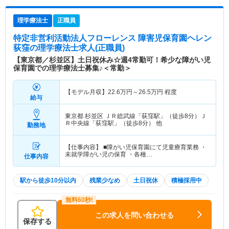
理学療法士
正職員
特定非営利活動法人フローレンス 障害児保育園ヘレン
荻窪
の理学療法士求人(正職員)
【東京都／杉並区】土日祝休み☆週4常勤可！希少な障がい児
保育園での理学療法士募集♪＜常勤＞
【モデル月収】
22.6
万円～
26.5
万円
程度
給与
東京都 杉並区
ＪＲ総武線「荻窪駅」（徒歩8分）Ｊ
Ｒ中央線「荻窪駅」（徒歩8分） 他
勤務地
【仕事内容】 ■障がい児保育園にて児童療育業務 ・
未就学障がい児の保育 ・各種…
仕事内容
駅から徒歩10分以内
残業少なめ
土日祝休
積極採用中
この求人を問い合わせる
保存する