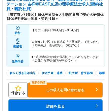
テーション 吉祥寺EAST支店
の理学療法士求人(契約社
員・嘱託社員)
【東京都／杉並区】週休三日制★大手訪問看護で安心の研修体
制☆理学療法士募集＜契約社員＞
【モデル月収】
30.4
万円～
30.4
万円
給与
東京都 杉並区
ＪＲ総武線「西荻窪駅」（徒歩5分）
ＪＲ中央線「西荻窪駅」（徒歩5分）
勤務地
■ご利用者様のお宅に訪問してリハビリを行います
※店舗から20分圏内が中心です（…
仕事内容
駅から徒歩5分以内
住宅手当・補助
託児所・育児補助
積極採用
この求人を問い合わせる
保存する
詳細を見る