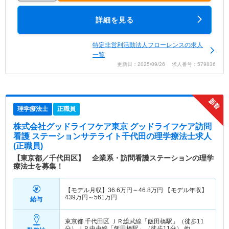
詳細を見る
特定非営利活動法人フローレンスの求人
一覧
更新日：2025/09/26 求人番号：579836
理学療法士
正職員
株式会社グッドライフケア東京 グッドライフケア訪問
看護 ステーションサテライト千代田
の理学療法士求人
(正職員)
【東京都／千代田区】 企業系・訪問看護ステーションの理学
療法士を募集！
【モデル月収】
36.6
万円～
46.8
万円
【モデル年収】
439
万円～
561
万円
給与
東京都 千代田区
ＪＲ総武線「飯田橋駅」（徒歩11
分）ＪＲ中央線「飯田橋駅」（徒歩11分） 他