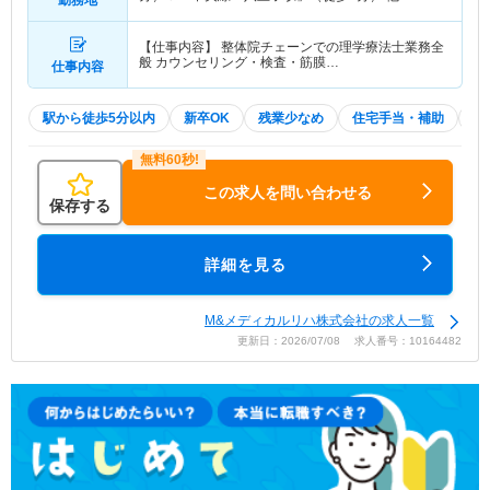
【仕事内容】 整体院チェーンでの理学療法士業務全
般 カウンセリング・検査・筋膜…
仕事内容
駅から徒歩5分以内
新卒OK
残業少なめ
住宅手当・補助
積
この求人を問い合わせる
保存する
詳細を見る
M&メディカルリハ株式会社の求人一覧
更新日：2026/07/08 求人番号：10164482