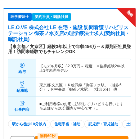
理学療法士
契約社員・嘱託社員
LE.O.VE 株式会社 LE 在宅・施設 訪問看護リハビリス
テーション 御茶ノ水支店
の理学療法士求人(契約社員・
嘱託社員)
【東京都／文京区】経験3年以上で年収456万～＆原則正社員登
用！訪問未経験でもチャレンジOK
【モデル月収】
32.9
万円～
程度 ※臨床経験2年以
上3年未満モデル
給与
東京都 文京区
ＪＲ総武線「御茶ノ水駅」（徒歩6
分）ＪＲ中央線「御茶ノ水駅」（徒歩6分） 他
勤務地
■ご利用者様のお宅に訪問してリハビリを行います
※店舗から20分圏内が中心です（…
仕事内容
駅から徒歩10分以内
住宅手当・補助
託児所・育児補助
土日祝