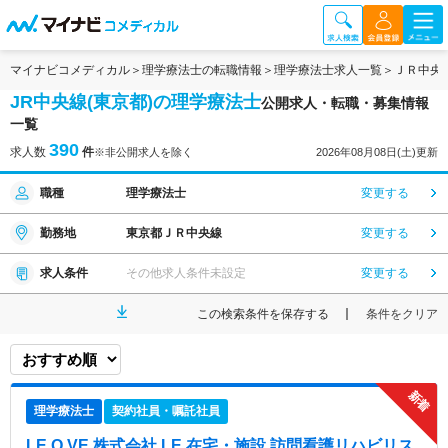
マイナビコメディカル
理学療法士の転職情報
理学療法士求人一覧
ＪＲ中央
JR中央線(東京都)の理学療法士
公開求人・転職・募集情報
一覧
390
求人数
件
※非公開求人を除く
2026年08月08日(土)更新
職種
理学療法士
変更する
勤務地
東京都ＪＲ中央線
変更する
求人条件
その他求人条件未設定
変更する
この検索条件を保存する
条件をクリア
理学療法士
契約社員・嘱託社員
LE.O.VE 株式会社 LE 在宅・施設 訪問看護リハビリス