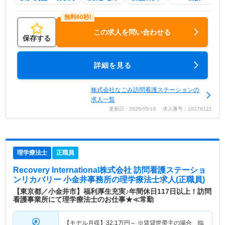
この求人を問い合わせる
保存する
詳細を見る
株式会社なごみ訪問看護ステーションの
求人一覧
更新日：2026/05/18 求人番号：10178121
理学療法士
正職員
Recovery International株式会社 訪問看護ステーショ
ンリカバリー 小金井事務所
の理学療法士求人(正職員)
【東京都／小金井市】福利厚生充実♪年間休日117日以上！訪問
看護事業所にて理学療法士のお仕事★≪常勤
【モデル月収】
32.1
万円～
※賃貸世帯主の場合 臨