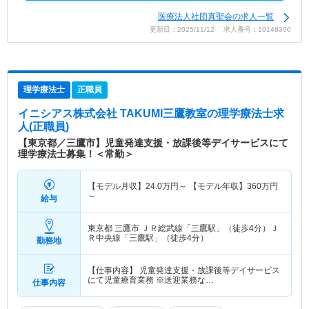
医療法人社団真聖会の求人一覧
更新日：2025/11/12 求人番号：10148300
理学療法士
正職員
イニシアス株式会社 TAKUMI三鷹教室
の理学療法士求
人(正職員)
【東京都／三鷹市】児童発達支援・放課後等デイサービスにて
理学療法士募集！＜常勤＞
【モデル月収】
24.0
万円～
【モデル年収】
360
万円
～
給与
東京都 三鷹市
ＪＲ総武線「三鷹駅」（徒歩4分）Ｊ
Ｒ中央線「三鷹駅」（徒歩4分）
勤務地
【仕事内容】 児童発達支援・放課後等デイサービス
にて児童療育業務 ※送迎業務な…
仕事内容