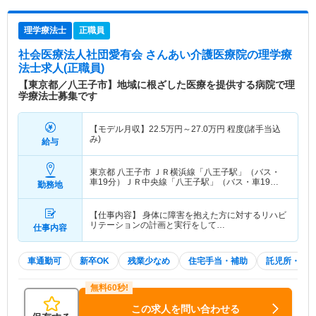
理学療法士
正職員
社会医療法人社団愛有会 さんあい介護医療院
の理学療
法士求人(正職員)
【東京都／八王子市】地域に根ざした医療を提供する病院で理
学療法士募集です
【モデル月収】
22.5
万円～
27.0
万円
程度(諸手当込
み)
給与
東京都 八王子市
ＪＲ横浜線「八王子駅」（バス・
車19分）ＪＲ中央線「八王子駅」（バス・車19
勤務地
分） 他
【仕事内容】 身体に障害を抱えた方に対するリハビ
リテーションの計画と実行をして…
仕事内容
車通勤可
新卒OK
残業少なめ
住宅手当・補助
託児所・育
この求人を問い合わせる