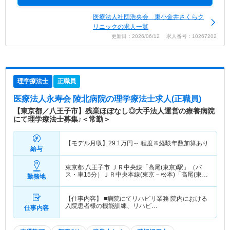
医療法人社団浩央会 東小金井さくらク
リニックの求人一覧
更新日：2026/06/12 求人番号：10267202
理学療法士
正職員
医療法人永寿会 陵北病院
の理学療法士求人(正職員)
【東京都／八王子市】残業ほぼなし◎大手法人運営の療養病院
にて理学療法士募集♪＜常勤＞
【モデル月収】
29.1
万円～
程度※経験年数加算あり
給与
東京都 八王子市
ＪＲ中央線「高尾(東京)駅」（バ
ス・車15分）ＪＲ中央本線(東京－松本)「高尾(東
勤務地
京)駅」（バス・車15分） 他
【仕事内容】 ■病院にてリハビリ業務 院内における
入院患者様の機能訓練、リハビ…
仕事内容