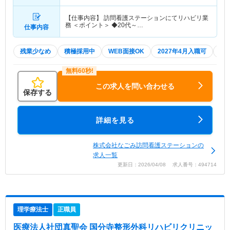
【仕事内容】 訪問看護ステーションにてリハビリ業
務 ＜ポイント＞ ◆20代～…
仕事内容
残業少なめ
積極採用中
WEB面接OK
2027年4月入職可
夏
この求人を問い合わせる
保存する
詳細を見る
株式会社なごみ訪問看護ステーションの
求人一覧
更新日：2026/04/08 求人番号：494714
理学療法士
正職員
医療法人社団真聖会 国分寺整形外科リハビリクリニッ