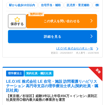
駅から徒歩10分以内
住宅手当・補助
託児所・育児補助
積極採
この求人を問い合わせる
保存する
詳細を見る
LE.O.VE 株式会社の求人一覧
更新日：2026/08/07 求人番号：10267806
理学療法士
契約社員・嘱託社員
LE.O.VE 株式会社 LE 在宅・施設 訪問看護リハビリス
テーション 高円寺支店
の理学療法士求人(契約社員・嘱
託社員)
【東京都／杉並区】経験3年以上年収456万＋インセン♪原則正
社員登用◎都内最大級数の事業所を運営