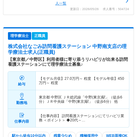
人一覧
更新日：2026/05/26 求人番号：504724
理学療法士
正職員
株式会社なごみ訪問看護ステーション 中野南支店
の理
学療法士求人(正職員)
【東京都／中野区】利用者様に寄り添うリハビリが出来る訪問
看護ステーションにて理学療法士募集♪
【モデル月収】
27.0
万円～
程度 【モデル年収】
450
万円～
程度
給与
東京都 中野区
ＪＲ総武線「中野(東京)駅」（徒歩6
分）ＪＲ中央線「中野(東京)駅」（徒歩6分） 他
勤務地
【仕事内容】 訪問看護ステーションにてリハビリ業
務 ＜ポイント＞ ◆20代～…
仕事内容
駅から徒歩10分以内
残業少なめ
積極採用中
WEB面接OK