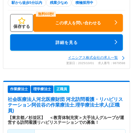
駅から徒歩5分以内
残業少なめ
積極採用中
この求人を問い合わせる
保存する
詳細を見る
イニシアス株式会社の求人一覧
更新日：2025/10/01 求人番号：9879598
作業療法士
理学療法士
正職員
社会医療法人河北医療財団 河北訪問看護・リハビリス
テーション阿佐谷
の作業療法士,理学療法士求人(正職
員)
【東京都／杉並区】 ＜教育体制充実＞大手法人グループが運
営する訪問看護リハビリステーションでの募集！