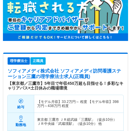
理学療法士
正職員
ソフィアメディ株式会社 ソフィアメディ訪問看護ステ
ーション三鷹
の理学療法士求人(正職員)
【東京都／三鷹市】5年目で年収450万超も目指せる！多彩なキ
ャリアパス×土日休みの職場環境
【モデル月収】
33.2
万円～
程度 【モデル年収】
398
万円～
438
万円
程度
給与
東京都 三鷹市
ＪＲ総武線「三鷹駅」（徒歩10分）
ＪＲ中央線「武蔵境駅」（徒歩10分） 他
勤務地