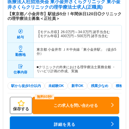
医療法人社団浩央会 東小金井さくらクリニック 東小金
井さくらクリニック
の理学療法士求人(正職員)
【東京都／小金井市】駅徒歩5分！年間休日120日◎クリニック
の理学療法士募集＜正社員＞
【モデル月収】
26.0
万円～
34.0
万円
諸手当含む
【モデル年収】
400
万円～
500
万円
諸手当含む
給与
東京都 小金井市
ＪＲ中央線「東小金井駅」（徒歩5
分）
勤務地
■クリニックの外来における理学療法士業務全般 ・
リハビリ計画の作成、実施
仕事内容
駅から徒歩5分以内
未経験OK
新卒OK
残業少なめ
積極採
この求人を問い合わせる
保存する
詳細を見る