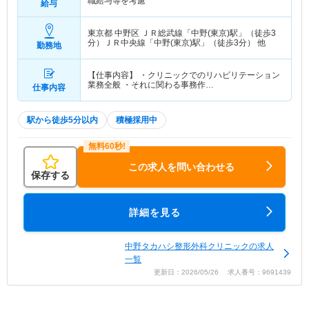
職給与等を考慮
給与
東京都 中野区
ＪＲ総武線「中野(東京)駅」（徒歩3
分）ＪＲ中央線「中野(東京)駅」（徒歩3分） 他
勤務地
【仕事内容】 ・クリニックでのリハビリテーション
業務全般 ・それに関わる事務作…
仕事内容
駅から徒歩5分以内
積極採用中
この求人を問い合わせる
保存する
詳細を見る
中野タカハシ整形外科クリニックの求人
一覧
更新日：2026/05/26 求人番号：9691439