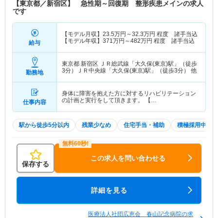
【東京都／新宿区】 急性期～回復期 整形疾患メインの求人
です
【モデル月収】
23.5
万円～
32.3
万円
程度 諸手当込
【モデル年収】
371
万円～
482
万円
程度 諸手当込
給与
東京都 新宿区
ＪＲ総武線「大久保(東京)駅」（徒歩
3分）ＪＲ中央線「大久保(東京)駅」（徒歩3分） 他
勤務地
身体に障害を抱えた方に対するリハビリテーション
の計画と実行をして頂きます。 【…
仕事内容
駅から徒歩5分以内
残業少なめ
住宅手当・補助
積極採用中
この求人を問い合わせる
保存する
詳細を見る
医療法人社団広恵会 春山記念病院の求