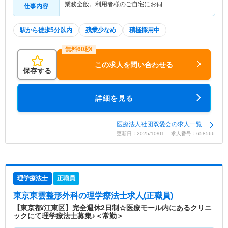
業務全般。利用者様のご自宅にお伺…
仕事内容
駅から徒歩5分以内
残業少なめ
積極採用中
この求人を問い合わせる
保存する
詳細を見る
医療法人社団双愛会の求人一覧
更新日：2025/10/01 求人番号：658566
理学療法士
正職員
東京東雲整形外科
の理学療法士求人(正職員)
【東京都/江東区】完全週休2日制☆医療モール内にあるクリニ
ックにて理学療法士募集♪＜常勤＞