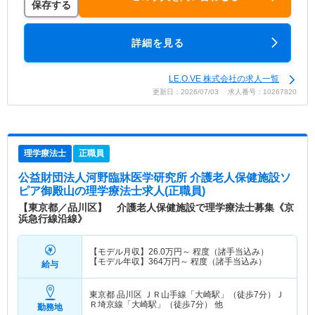
保存する
詳細を見る
LE.O.VE 株式会社の求人一覧
更新日：2026/07/03 求人番号：10267820
理学療法士
正職員
公益財団法人河野臨牀医学研究所 介護老人保健施設ソ
ピア御殿山
の理学療法士求人(正職員)
【東京都／品川区】 介護老人保健施設で理学療法士募集《京
浜急行線沿線》
【モデル月収】
26.0
万円～
程度（諸手当込み）
【モデル年収】
364
万円～
程度（諸手当込み）
給与
東京都 品川区
ＪＲ山手線「大崎駅」（徒歩7分）Ｊ
Ｒ埼京線「大崎駅」（徒歩7分） 他
勤務地