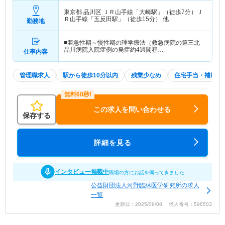
東京都 品川区
ＪＲ山手線「大崎駅」（徒歩7分）Ｊ
Ｒ山手線「五反田駅」（徒歩15分） 他
勤務地
■亜急性期～慢性期の理学療法（救急病院の第三北
品川病院入院症例の発症約4週間程…
仕事内容
管理職求人
駅から徒歩10分以内
残業少なめ
住宅手当・補助
この求人を問い合わせる
保存する
詳細を見る
インタビュー掲載中
職場の方にお話を伺ってきました
公益財団法人河野臨牀医学研究所の求人
一覧
更新日：2025/09/08 求人番号：596503