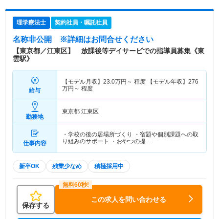
理学療法士
契約社員・嘱託社員
名称非公開
※詳細はお問合せください
【東京都／江東区】 放課後等デイサービでの指導員募集《東
雲駅》
【モデル月収】
23.0
万円～
程度 【モデル年収】
276
万円～
程度
給与
東京都 江東区
勤務地
・学校の後の居場所づくり ・宿題や個別課題への取
り組みのサポート ・おやつの提…
仕事内容
新卒OK
残業少なめ
積極採用中
この求人を問い合わせる
保存する