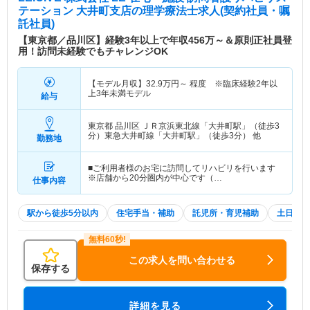
テーション 大井町支店
の理学療法士求人(契約社員・嘱
託社員)
【東京都／品川区】経験3年以上で年収456万～＆原則正社員登
用！訪問未経験でもチャレンジOK
【モデル月収】
32.9
万円～
程度 ※臨床経験2年以
上3年未満モデル
給与
東京都 品川区
ＪＲ京浜東北線「大井町駅」（徒歩3
分）東急大井町線「大井町駅」（徒歩3分） 他
勤務地
■ご利用者様のお宅に訪問してリハビリを行います
※店舗から20分圏内が中心です（…
仕事内容
駅から徒歩5分以内
住宅手当・補助
託児所・育児補助
土日祝休
この求人を問い合わせる
保存する
詳細を見る