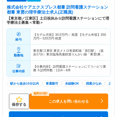
株式会社ケアエクスプレス都葦 訪問看護ステーション
都葦 東雲
の理学療法士求人(正職員)
【東京都／江東区】土日祝休み☆訪問看護ステーションにて理
学療法士募集＜常勤＞
【モデル月収】
30.0
万円～
程度 【モデル年収】
350
万円～
520
万円
程度
給与
東京都 江東区
東京メトロ有楽町線「辰巳駅」（徒
歩17分）東京臨海高速鉄道りんかい線「東雲(東京)
勤務地
駅」（徒歩7分）
【仕事内容】 訪問看護ステーションにてリハビリ業
務 ※訪問件数：1日4～6件
仕事内容
駅から徒歩10分以内
車通勤可
未経験OK
残業少なめ
土日
この求人を問い合わせる
保存する