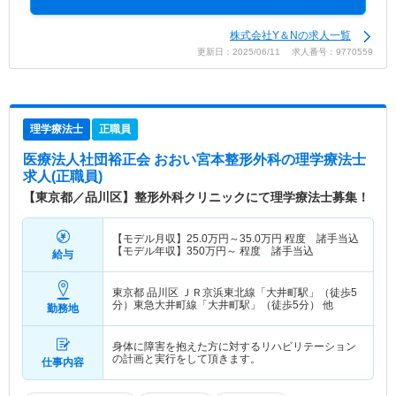
株式会社Y＆Nの求人一覧
更新日：2025/06/11 求人番号：9770559
理学療法士
正職員
医療法人社団裕正会 おおい宮本整形外科
の理学療法士
求人(正職員)
【東京都／品川区】整形外科クリニックにて理学療法士募集！
【モデル月収】
25.0
万円～
35.0
万円
程度 諸手当込
【モデル年収】
350
万円～
程度 諸手当込
給与
東京都 品川区
ＪＲ京浜東北線「大井町駅」（徒歩5
分）東急大井町線「大井町駅」（徒歩5分） 他
勤務地
身体に障害を抱えた方に対するリハビリテーション
の計画と実行をして頂きます。
仕事内容