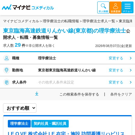
マイナビコメディカル
理学療法士の転職情報
理学療法士求人一覧
東京臨海
東京臨海高速鉄道りんかい線(東京都)の理学療法士
公
開求人・転職・募集情報一覧
29
求人数
件
※非公開求人を除く
2026年08月07日(金)更新
職種
理学療法士
変更する
勤務地
東京都東京臨海高速鉄道りんかい線
変更する
求人条件
その他求人条件未設定
変更する
この検索条件を保存する
条件をクリア
理学療法士
契約社員・嘱託社員
LE.O.VE 株式会社 LE 在宅・施設 訪問看護リハビリス