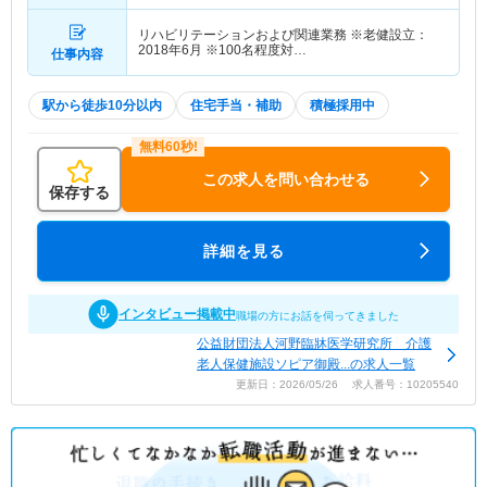
リハビリテーションおよび関連業務 ※老健設立：
2018年6月 ※100名程度対…
仕事内容
駅から徒歩10分以内
住宅手当・補助
積極採用中
この求人を問い合わせる
保存する
詳細を見る
インタビュー掲載中
職場の方にお話を伺ってきました
公益財団法人河野臨牀医学研究所 介護
老人保健施設ソピア御殿...の求人一覧
更新日：2026/05/26 求人番号：10205540