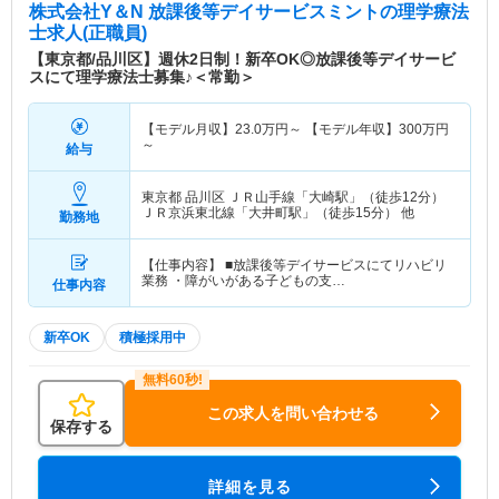
株式会社Y＆N 放課後等デイサービスミント
の理学療法
士求人(正職員)
【東京都/品川区】週休2日制！新卒OK◎放課後等デイサービ
スにて理学療法士募集♪＜常勤＞
【モデル月収】
23.0
万円～
【モデル年収】
300
万円
～
給与
東京都 品川区
ＪＲ山手線「大崎駅」（徒歩12分）
ＪＲ京浜東北線「大井町駅」（徒歩15分） 他
勤務地
【仕事内容】 ■放課後等デイサービスにてリハビリ
業務 ・障がいがある子どもの支…
仕事内容
新卒OK
積極採用中
この求人を問い合わせる
保存する
詳細を見る