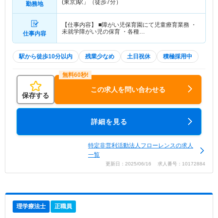
(東京)駅」（徒歩7分）
勤務地
【仕事内容】 ■障がい児保育園にて児童療育業務 ・
未就学障がい児の保育 ・各種…
仕事内容
駅から徒歩10分以内
残業少なめ
土日祝休
積極採用中
この求人を問い合わせる
保存する
詳細を見る
特定非営利活動法人フローレンスの求人
一覧
更新日：2025/06/16 求人番号：10172884
理学療法士
正職員