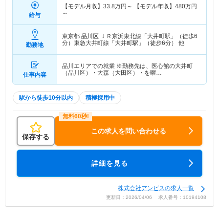
【モデル月収】
33.8
万円～
【モデル年収】
480
万円
～
給与
東京都 品川区
ＪＲ京浜東北線「大井町駅」（徒歩6
分）東急大井町線「大井町駅」（徒歩6分） 他
勤務地
品川エリアでの就業 ※勤務先は、医心館の大井町
（品川区）・大森（大田区）・を曜…
仕事内容
駅から徒歩10分以内
積極採用中
この求人を問い合わせる
保存する
詳細を見る
株式会社アンビスの求人一覧
更新日：2026/04/06 求人番号：10194108