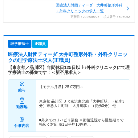
医療法人財団ティーダ 大井町整形外科
・外科クリニックの求人一覧
更新日：2026/05/26 求人番号：596052
理学療法士
正職員
医療法人財団ティーダ 大井町整形外科・外科クリニッ
ク
の理学療法士求人(正職員)
【東京都／品川区】年間休日125日以上♪外科クリニックにて理
学療法士の募集です！＜新卒用求人＞
【モデル月収】
25.0
万円～
給与
東京都 品川区
ＪＲ京浜東北線「大井町駅」（徒歩3
分）東急大井町線「大井町駅」（徒歩3分） 他
勤務地
■外来でのリハビリ業務 ※術後退院から慢性期まで
幅広く対応 ※1日平均10件程…
仕事内容