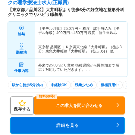
ク
の理学療法士求人(正職員)
【東京都／品川区】大井町駅より徒歩3分の好立地な整形外科
クリニックでリハビリ職募集
【モデル月収】
25.0
万円～
程度 諸手当込み 【モ
デル年収】
400
万円～
450
万円
程度 諸手当込み
給与
東京都 品川区
ＪＲ京浜東北線「大井町駅」（徒歩3
分）東急大井町線「大井町駅」（徒歩3分） 他
勤務地
外来でのリハビリ業務 術後退院から慢性期まで 幅
広く対応していただきます。 …
仕事内容
駅から徒歩5分以内
未経験OK
残業少なめ
積極採用中
夏～
この求人を問い合わせる
保存する
詳細を見る