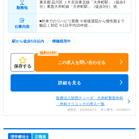
東京都 品川区
ＪＲ京浜東北線「大井町駅」（徒歩3
分）東急大井町線「大井町駅」（徒歩3分） 他
勤務地
■外来でのリハビリ業務 ※術後退院から慢性期まで
幅広く対応 ※1日平均10件程…
仕事内容
駅から徒歩5分以内
積極採用中
この求人を問い合わせる
保存する
詳細を見る
医療法人財団ティーダ 大井町整形外科
・外科クリニックの求人一覧
更新日：2026/04/13 求人番号：10256017
理学療法士
正職員