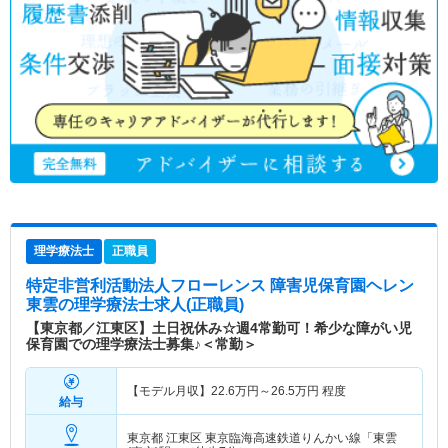
理学療法士
正職員
特定非営利活動法人フローレンス 障害児保育園ヘレン
東雲
の理学療法士求人(正職員)
【東京都／江東区】土日祝休み☆週4常勤可！希少な障がい児
保育園での理学療法士募集♪＜常勤＞
【モデル月収】
22.6
万円～
26.5
万円
程度
給与
東京都 江東区
東京臨海高速鉄道りんかい線「東雲