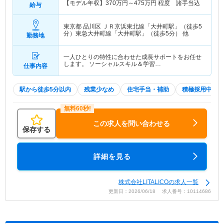
【モデル年収】
370
万円～
475
万円
程度 諸手当込
給与
東京都 品川区
ＪＲ京浜東北線「大井町駅」（徒歩5
分）東急大井町線「大井町駅」（徒歩5分） 他
勤務地
一人ひとりの特性に合わせた成長サポートをお任せ
します。 ソーシャルスキル＆学習…
仕事内容
駅から徒歩5分以内
残業少なめ
住宅手当・補助
積極採用中
この求人を問い合わせる
保存する
詳細を見る
株式会社LITALICOの求人一覧
更新日：2026/06/18 求人番号：10114686