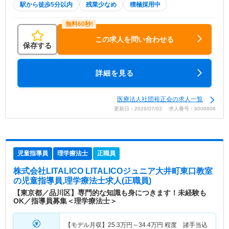
駅から徒歩5分以内
残業少なめ
積極採用中
この求人を問い合わせる
保存する
詳細を見る
医療法人社団裕正会の求人一覧
更新日：2026/07/03 求人番号：9006806
児童指導員
理学療法士
正職員
株式会社LITALICO LITALICOジュニア大井町東口教室
の児童指導員,理学療法士求人(正職員)
【東京都／品川区】専門的な知識も身につきます！未経験も
OK／指導員募集＜理学療法士＞
【モデル月収】
25.3
万円～
34.4
万円
程度 諸手当込