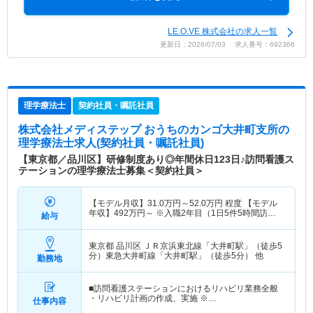
LE.O.VE 株式会社の求人一覧
更新日：2026/07/03 求人番号：692366
理学療法士
契約社員・嘱託社員
株式会社メディステップ おうちのカンゴ大井町支所
の
理学療法士求人(契約社員・嘱託社員)
【東京都／品川区】研修制度あり◎年間休日123日♪訪問看護ス
テーションの理学療法士募集＜契約社員＞
【モデル月収】
31.0
万円～
52.0
万円
程度 【モデル
年収】
492
万円～
※入職2年目（1日5件5時間訪
給与
問）の場合
東京都 品川区
ＪＲ京浜東北線「大井町駅」（徒歩5
分）東急大井町線「大井町駅」（徒歩5分） 他
勤務地
■訪問看護ステーションにおけるリハビリ業務全般
・リハビリ計画の作成、実施 ※…
仕事内容