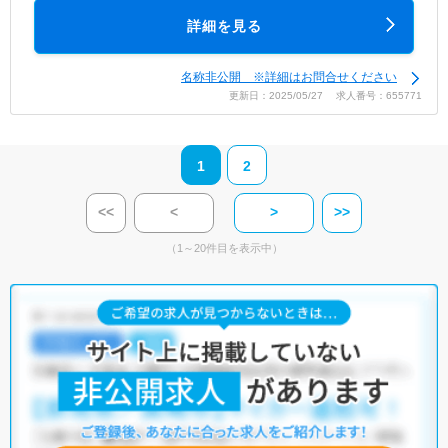
詳細を見る
名称非公開 ※詳細はお問合せください
更新日：2025/05/27 求人番号：655771
1
2
<<
<
>
>>
（1～20件目を表示中）