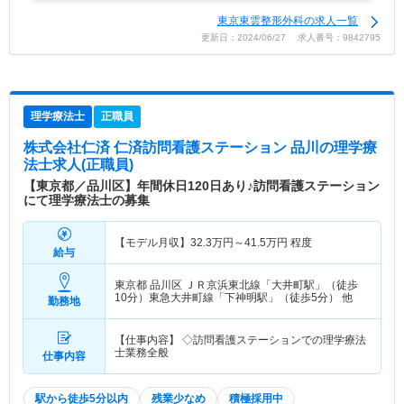
東京東雲整形外科の求人一覧
更新日：2024/06/27 求人番号：9842795
理学療法士
正職員
株式会社仁済 仁済訪問看護ステーション 品川
の理学療
法士求人(正職員)
【東京都／品川区】年間休日120日あり♪訪問看護ステーション
にて理学療法士の募集
【モデル月収】
32.3
万円～
41.5
万円
程度
給与
東京都 品川区
ＪＲ京浜東北線「大井町駅」（徒歩
10分）東急大井町線「下神明駅」（徒歩5分） 他
勤務地
【仕事内容】 ◇訪問看護ステーションでの理学療法
士業務全般
仕事内容
駅から徒歩5分以内
残業少なめ
積極採用中