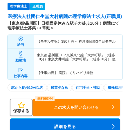
理学療法士
正職員
医療法人社団仁生堂大村病院
の理学療法士求人(正職員)
【東京都/品川区】日祝固定休み☆駅チカ徒歩10分！病院にて
理学療法士募集♪＜常勤＞
【モデル年収】
380
万円～
程度※経験3年目モデル
給与
東京都 品川区
ＪＲ京浜東北線「大井町駅」（徒歩
10分）東急大井町線「大井町駅」（徒歩10分） 他
勤務地
【仕事内容】 病院にてリハビリ業務
仕事内容
駅から徒歩10分以内
残業少なめ
住宅手当・補助
積極採用中
この求人を問い合わせる
保存する
詳細を見る