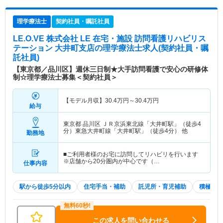
理学療法士
契約社員・嘱託社員
LE.O.VE 株式会社 LE 在宅・施設 訪問看護リハビリス
テーション 大井町支店
の理学療法士求人(契約社員・嘱
託社員)
【東京都／品川区】週休三日制★大手訪問看護で安心の研修体
制☆理学療法士募集＜契約社員＞
【モデル月収】
30.4
万円～
30.4
万円
給与
東京都 品川区
ＪＲ京浜東北線「大井町駅」（徒歩4
分）東急大井町線「大井町駅」（徒歩4分） 他
勤務地
■ご利用者様のお宅に訪問してリハビリを行います
※店舗から20分圏内が中心です（…
仕事内容
駅から徒歩5分以内
住宅手当・補助
託児所・育児補助
積極採用
この求人を問い合わせる