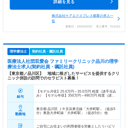
詳細を見る
株式会社ケアエクスプレス都葦の求人一
覧
更新日：2026/02/02 求人番号：514221
理学療法士
契約社員・嘱託社員
医療法人社団双愛会 ファミリークリニック品川
の理学
療法士求人(契約社員・嘱託社員)
【東京都／品川区】 地域に根ざしたサービスを提供するクリ
ニック併設の訪問でのセラピスト募集！
【モデル月収】
25.0
万円～
35.0
万円
程度（諸手当込
み） 【モデル年収】
350
万円～
490
万円
程度（諸手
給与
当込み）
東京都 品川区
ＪＲ京浜東北線「大井町駅」（徒歩5
分）東急大井町線「大井町駅」（徒歩5分） 他
勤務地
ご自宅にお住まいの利用者様を対象としたリハビリ