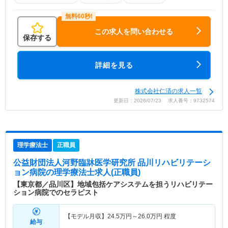
この求人を問い合わせる
保存する
詳細を見る
株式会社仁済の求人一覧
更新日：2026/07/23 求人番号：9732574
理学療法士
正職員
公益財団法人河野臨牀医学研究所 品川リハビリテーシ
ョン病院
の理学療法士求人(正職員)
【東京都／品川区】地域包括ケアシステムを担うリハビリテー
ション病院でのセラピスト
【モデル月収】
24.5
万円～
26.0
万円
程度
給与