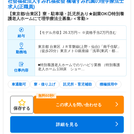
社会福祉法人すみれ福祉会 橋場すみれ園
の理学療法士
求人(正職員)
【東京都/台東区】寮・駐車場・託児所あり★副業OK◎特別養
護老人ホームにて理学療法士募集♪＜常勤＞
【モデル月収】
26.3
万円～
※資格手当2万円含む
給与
東京都 台東区
ＪＲ常磐線(上野－仙台)「南千住駅」
（徒歩20分）東京メトロ銀座線「浅草(東武・都
勤務地
営・メトロ)駅」（徒歩20分） 他
■特別養護老人ホームでのリハビリ業務 （特別養護
老人ホーム:138床 ショー…
仕事内容
車通勤可
寮・借り上げ
託児所・育児補助
積極採用中
この求人を問い合わせる
保存する
詳細を見る