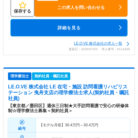
この求人を問い合わせる
保存する
詳細を見る
LE.O.VE 株式会社の求人一覧
更新日：2026/07/03 求人番号：9114306
理学療法士
契約社員・嘱託社員
LE.O.VE 株式会社 LE 在宅・施設 訪問看護リハビリス
テーション 曳舟支店
の理学療法士求人(契約社員・嘱託
社員)
【東京都／墨田区】週休三日制★大手訪問看護で安心の研修体
制☆理学療法士募集＜契約社員＞
【モデル月収】
30.4
万円～
30.4
万円
給与