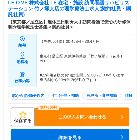
LE.O.VE 株式会社 LE 在宅・施設 訪問看護リハビリス
テーション 竹ノ塚支店
の理学療法士求人(契約社員・嘱
託社員)
【東京都／足立区】週休三日制★大手訪問看護で安心の研修体
制☆理学療法士募集＜契約社員＞
【モデル月収】
30.4
万円～
30.4
万円
給与
東京都 足立区
東武伊勢崎線「竹ノ塚駅」（徒歩1
分）
勤務地
■ご利用者様のお宅に訪問してリハビリを行います
※店舗から20分圏内が中心です（…
仕事内容
駅から徒歩5分以内
住宅手当・補助
託児所・育児補助
積極採用
この求人を問い合わせる
保存する
詳細を見る