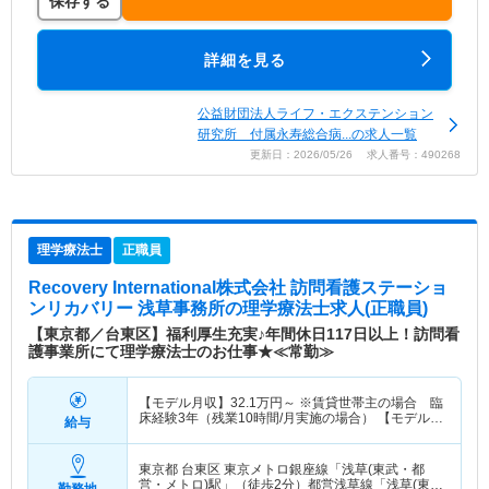
保存する
詳細を見る
公益財団法人ライフ・エクステンション
研究所 付属永寿総合病...の求人一覧
更新日：2026/05/26 求人番号：490268
理学療法士
正職員
Recovery International株式会社 訪問看護ステーショ
ンリカバリー 浅草事務所
の理学療法士求人(正職員)
【東京都／台東区】福利厚生充実♪年間休日117日以上！訪問看
護事業所にて理学療法士のお仕事★≪常勤≫
【モデル月収】
32.1
万円～
※賃貸世帯主の場合 臨
床経験3年（残業10時間/月実施の場合） 【モデル年
給与
収】
415
万円～
程度 ※賃貸世帯主の場合 臨床経
験3年（残業10時間/月実施の場合）
東京都 台東区
東京メトロ銀座線「浅草(東武・都
営・メトロ)駅」（徒歩2分）都営浅草線「浅草(東