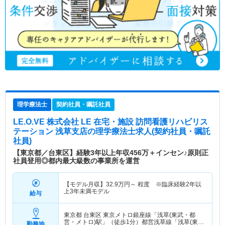
理学療法士
契約社員・嘱託社員
LE.O.VE 株式会社 LE 在宅・施設 訪問看護リハビリス
テーション 浅草支店
の理学療法士求人(契約社員・嘱託
社員)
【東京都／台東区】経験3年以上年収456万＋インセン♪原則正
社員登用◎都内最大級数の事業所を運営
【モデル月収】
32.9
万円～
程度 ※臨床経験2年以
上3年未満モデル
給与
東京都 台東区
東京メトロ銀座線「浅草(東武・都
営・メトロ)駅」（徒歩1分）都営浅草線「浅草(東
勤務地