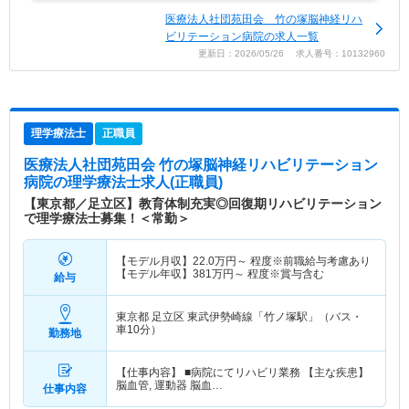
医療法人社団苑田会 竹の塚脳神経リハ
ビリテーション病院の求人一覧
更新日：2026/05/26 求人番号：10132960
理学療法士
正職員
医療法人社団苑田会 竹の塚脳神経リハビリテーション
病院
の理学療法士求人(正職員)
【東京都／足立区】教育体制充実◎回復期リハビリテーション
で理学療法士募集！＜常勤＞
【モデル月収】
22.0
万円～
程度※前職給与考慮あり
【モデル年収】
381
万円～
程度※賞与含む
給与
東京都 足立区
東武伊勢崎線「竹ノ塚駅」（バス・
車10分）
勤務地
【仕事内容】 ■病院にてリハビリ業務 【主な疾患】
脳血管, 運動器 脳血…
仕事内容