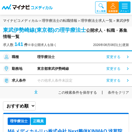
マイナビコメディカル
理学療法士の転職情報
理学療法士求人一覧
東武伊勢
東武伊勢崎線(東京都)の理学療法士
公開求人・転職・募集
情報一覧
141
求人数
件
※非公開求人を除く
2026年08月08日(土)更新
職種
理学療法士
変更する
勤務地
東京都東武伊勢崎線
変更する
求人条件
その他求人条件未設定
変更する
この検索条件を保存する
条件をクリア
理学療法士
正職員
M&メディカルリハ株式会社 Next整体KINMAQ 浅草院