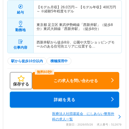
【モデル月収】
26.0
万円～
【モデル年収】
400
万円
～
※経験5年程度モデル
給与
東京都 足立区
東武伊勢崎線「西新井駅」（徒歩8
分）東武大師線「西新井駅」（徒歩8分）
勤務地
西新井駅から徒歩8分、公園や大型ショッピングモ
ールのある住宅街エリアに位置する…
仕事内容
駅から徒歩10分以内
積極採用中
この求人を問い合わせる
保存する
詳細を見る
医療法人社団基延会 にしあらい整形外
科の求人一覧
更新日：2026/05/26 求人番号：512679