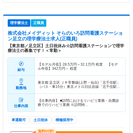
理学療法士
正職員
株式会社メイディット そらのいろ訪問看護ステーショ
ン足立
の理学療法士求人(正職員)
【東京都／足立区】土日祝休み☆訪問看護ステーションで理学
療法士の募集です！＜常勤＞
【モデル月収】
28.5
万円～
32.1
万円
程度 【モデ
ル年収】
342
万円～
程度
給与
東京都 足立区
ＪＲ常磐線(上野－仙台)「北千住駅」
（バス・車15分）東京メトロ日比谷線「北千住駅」
勤務地
（バス・車15分） 他
【仕事内容】 ■訪問におけるリハビリ業務・自費診
療でのリハビリ業務 ※訪問時…
仕事内容
車通勤可
土日祝休
積極採用中