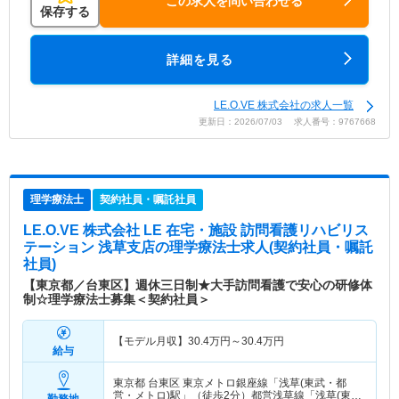
この求人を問い合わせる
保存する
詳細を見る
LE.O.VE 株式会社の求人一覧
更新日：2026/07/03 求人番号：9767668
理学療法士
契約社員・嘱託社員
LE.O.VE 株式会社 LE 在宅・施設 訪問看護リハビリス
テーション 浅草支店
の理学療法士求人(契約社員・嘱託
社員)
【東京都／台東区】週休三日制★大手訪問看護で安心の研修体
制☆理学療法士募集＜契約社員＞
【モデル月収】
30.4
万円～
30.4
万円
給与
東京都 台東区
東京メトロ銀座線「浅草(東武・都
営・メトロ)駅」（徒歩2分）都営浅草線「浅草(東
勤務地