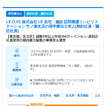
理学療法士
契約社員・嘱託社員
LE.O.VE 株式会社 LE 在宅・施設 訪問看護リハビリス
テーション 竹ノ塚支店
の理学療法士求人(契約社員・嘱
託社員)
【東京都／足立区】経験3年以上年収456万＋インセン♪原則正
社員登用◎都内最大級数の事業所を運営
【モデル月収】
32.9
万円～
程度 ※臨床経験2年以
上3年未満モデル
給与
東京都 足立区
東武伊勢崎線「竹ノ塚駅」（徒歩1
分）
勤務地
■ご利用者様のお宅に訪問してリハビリを行います
※店舗から20分圏内が中心です（…
仕事内容
駅から徒歩5分以内
住宅手当・補助
託児所・育児補助
土日祝休