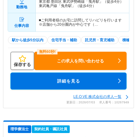
東京都 墨田区
東武伊勢崎線「曳舟駅」（徒歩4分）
東武亀戸線「曳舟駅」（徒歩4分）
勤務地
■ご利用者様のお宅に訪問してリハビリを行います
※店舗から20分圏内が中心です（…
仕事内容
駅から徒歩5分以内
住宅手当・補助
託児所・育児補助
積極採用
この求人を問い合わせる
保存する
詳細を見る
LE.O.VE 株式会社の求人一覧
更新日：2026/07/03 求人番号：10267949
理学療法士
契約社員・嘱託社員