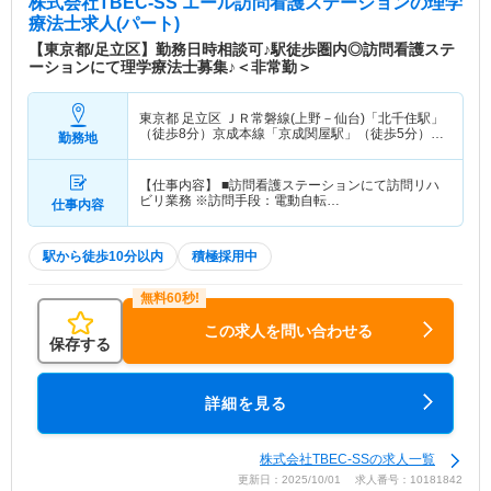
株式会社TBEC-SS エール訪問看護ステーション
の理学
療法士求人(パート)
【東京都/足立区】勤務日時相談可♪駅徒歩圏内◎訪問看護ステ
ーションにて理学療法士募集♪＜非常勤＞
東京都 足立区
ＪＲ常磐線(上野－仙台)「北千住駅」
（徒歩8分）京成本線「京成関屋駅」（徒歩5分）
勤務地
他
【仕事内容】 ■訪問看護ステーションにて訪問リハ
ビリ業務 ※訪問手段：電動自転…
仕事内容
駅から徒歩10分以内
積極採用中
この求人を問い合わせる
保存する
詳細を見る
株式会社TBEC-SSの求人一覧
更新日：2025/10/01 求人番号：10181842