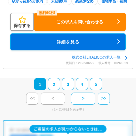
駅から徒歩5分以内
未経験OK
残業少なめ
住宅手当・補助
この求人を問い合わせる
保存する
詳細を見る
株式会社LITALICOの求人一覧
更新日：2026/06/29 求人番号：10268029
1
2
3
4
5
<<
<
>
>>
（1～20件目を表示中）