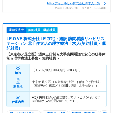
M&メディカルリハ株式会社の求人一覧
更新日：2026/07/08 求人番号：10164488
理学療法士
契約社員・嘱託社員
LE.O.VE 株式会社 LE 在宅・施設 訪問看護リハビリス
テーション 北千住支店
の理学療法士求人(契約社員・嘱
託社員)
【東京都／足立区】週休三日制★大手訪問看護で安心の研修体
制☆理学療法士募集＜契約社員＞
【モデル月収】
30.4
万円～
30.4
万円
給与
東京都 足立区
ＪＲ常磐線(上野－仙台)「北千住駅」
（徒歩6分）東京メトロ日比谷線「北千住駅」（徒
勤務地
歩6分） 他
■ご利用者様のお宅に訪問してリハビリを行います
※店舗から20分圏内が中心です（…
仕事内容