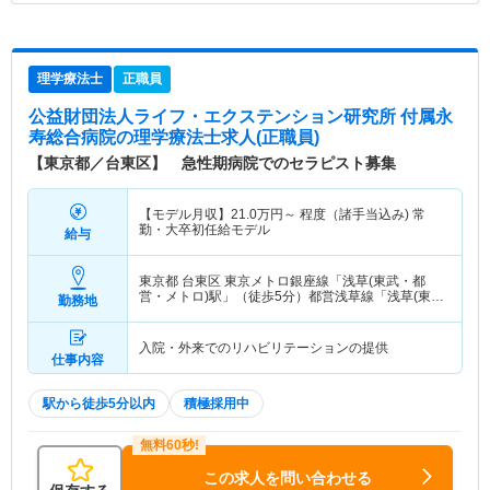
理学療法士
正職員
公益財団法人ライフ・エクステンション研究所 付属永
寿総合病院
の理学療法士求人(正職員)
【東京都／台東区】 急性期病院でのセラピスト募集
【モデル月収】
21.0
万円～
程度（諸手当込み) 常
勤・大卒初任給モデル
給与
東京都 台東区
東京メトロ銀座線「浅草(東武・都
営・メトロ)駅」（徒歩5分）都営浅草線「浅草(東
勤務地
武・都営・メトロ)駅」（徒歩5分） 他
入院・外来でのリハビリテーションの提供
仕事内容
駅から徒歩5分以内
積極採用中
この求人を問い合わせる