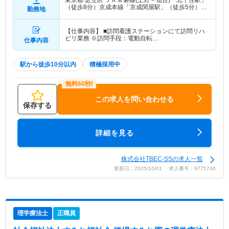
東京都 足立区
ＪＲ常磐線(上野－仙台)「北千住駅」
（徒歩8分）京成本線「京成関屋駅」（徒歩5分）
勤務地
他
【仕事内容】 ■訪問看護ステーションにて訪問リハ
ビリ業務 ※訪問手段：電動自転…
仕事内容
駅から徒歩10分以内
積極採用中
この求人を問い合わせる
保存する
詳細を見る
株式会社TBEC-SSの求人一覧
更新日：2025/10/01 求人番号：9775740
理学療法士
正職員