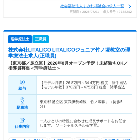
社会福祉法人すみれ福祉会の求人一覧
更新日：2026/07/01 求人番号：9738242
理学療法士
正職員
株式会社LITALICO LITALICOジュニア竹ノ塚教室
の理
学療法士求人(正職員)
【東京都／足立区】2026年8月オープン予定！未経験もOK／
指導員募集＜理学療法士＞
【モデル月収】
26.8
万円～
34.4
万円
程度 諸手当込
【モデル年収】
370
万円～
475
万円
程度 諸手当込
給与
東京都 足立区
東武伊勢崎線「竹ノ塚駅」（徒歩5
分）
勤務地
一人ひとりの特性に合わせた成長サポートをお任せ
します。 ソーシャルスキル＆学習…
仕事内容