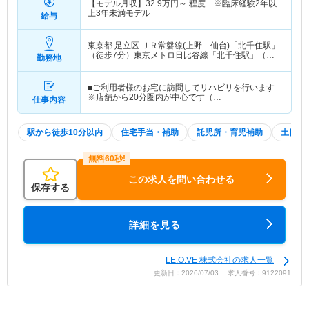
【モデル月収】
32.9
万円～
程度 ※臨床経験2年以
上3年未満モデル
給与
東京都 足立区
ＪＲ常磐線(上野－仙台)「北千住駅」
（徒歩7分）東京メトロ日比谷線「北千住駅」（徒
勤務地
歩7分） 他
■ご利用者様のお宅に訪問してリハビリを行います
※店舗から20分圏内が中心です（…
仕事内容
駅から徒歩10分以内
住宅手当・補助
託児所・育児補助
土日祝
この求人を問い合わせる
保存する
詳細を見る
LE.O.VE 株式会社の求人一覧
更新日：2026/07/03 求人番号：9122091