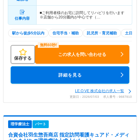
武・都営・メトロ)駅」（徒歩1分） 他
■ご利用者様のお宅に訪問してリハビリを行います
※店舗から20分圏内が中心です（…
仕事内容
駅から徒歩5分以内
住宅手当・補助
託児所・育児補助
土日祝休
この求人を問い合わせる
保存する
詳細を見る
LE.O.VE 株式会社の求人一覧
更新日：2026/07/03 求人番号：9687910
理学療法士
パート
合資会社羽生惣吾商店 指定訪問看護キュアド・メディ