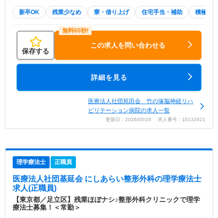
新卒OK
残業少なめ
寮・借り上げ
住宅手当・補助
積極採
この求人を問い合わせる
保存する
詳細を見る
医療法人社団苑田会 竹の塚脳神経リハ
ビリテーション病院の求人一覧
更新日：2026/05/26 求人番号：10132921
理学療法士
正職員
医療法人社団基延会 にしあらい整形外科
の理学療法士
求人(正職員)
【東京都／足立区】残業ほぼナシ♪整形外科クリニックで理学
療法士募集！＜常勤＞