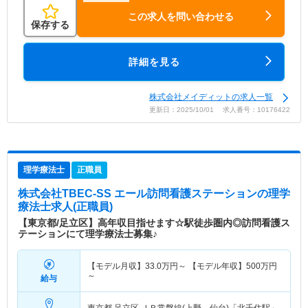
この求人を問い合わせる
保存する
詳細を見る
株式会社メイディットの求人一覧
更新日：2025/10/01 求人番号：10176422
理学療法士
正職員
株式会社TBEC-SS エール訪問看護ステーション
の理学
療法士求人(正職員)
【東京都/足立区】高年収目指せます☆駅徒歩圏内◎訪問看護ス
テーションにて理学療法士募集♪
【モデル月収】
33.0
万円～
【モデル年収】
500
万円
～
給与