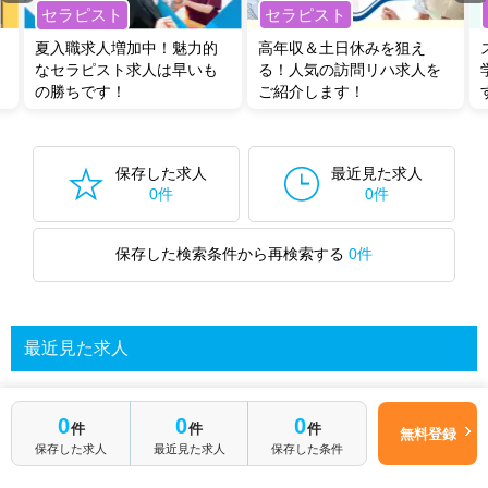
セラピスト
セラピスト
夏入職求人増加中！魅力的
高年収＆土日休みを狙え
なセラピスト求人は早いも
る！人気の訪問リハ求人を
の勝ちです！
ご紹介します！
保存した求人
最近見た求人
0件
0件
保存した検索条件から再検索する
0件
最近見た求人
0
0
0
あなたが最近見た求人を表示します
件
件
件
無料登録
保存した求人
最近見た求人
保存した条件
求人を探してみる