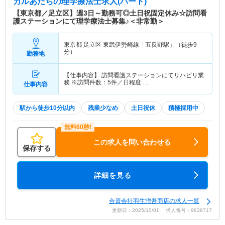
カルあだち
の理学療法士求人(パート)
【東京都／足立区】週3日～勤務可◎土日祝固定休み☆訪問看
護ステーションにて理学療法士募集♪＜非常勤＞
東京都 足立区
東武伊勢崎線「五反野駅」（徒歩9
分）
勤務地
【仕事内容】 訪問看護ステーションにてリハビリ業
務 ※訪問件数：5件／日程度 …
仕事内容
駅から徒歩10分以内
残業少なめ
土日祝休
積極採用中
この求人を問い合わせる
保存する
詳細を見る
合資会社羽生惣吾商店の求人一覧
更新日：2025/10/01 求人番号：9838717