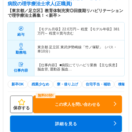
病院
の理学療法士求人(正職員)
【東京都／足立区】教育体制充実◎回復期リハビリテーション
で理学療法士募集！＜新卒＞
【モデル月収】
22.0
万円～
程度 【モデル年収】
381
万円～
程度※賞与含む
給与
東京都 足立区
東武伊勢崎線「竹ノ塚駅」（バス・
車10分）
勤務地
【仕事内容】 ■病院にてリハビリ業務 【主な疾患】
脳血管, 運動器 脳血…
仕事内容
新卒OK
残業少なめ
寮・借り上げ
住宅手当・補助
積極採
この求人を問い合わせる
保存する
詳細を見る