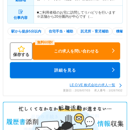
武・都営・メトロ)駅」（徒歩2分） 他
■ご利用者様のお宅に訪問してリハビリを行います
※店舗から20分圏内が中心です（…
仕事内容
駅から徒歩5分以内
住宅手当・補助
託児所・育児補助
積極採用
この求人を問い合わせる
保存する
詳細を見る
LE.O.VE 株式会社の求人一覧
更新日：2026/07/03 求人番号：10267932