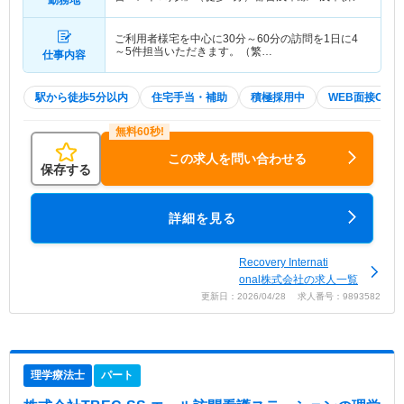
勤務地
武・都営・メトロ)駅」（徒歩2分） 他
ご利用者様宅を中心に30分～60分の訪問を1日に4
～5件担当いただきます。（繁…
仕事内容
駅から徒歩5分以内
住宅手当・補助
積極採用中
WEB面接OK
この求人を問い合わせる
保存する
詳細を見る
Recovery Internati
onal株式会社の求人一覧
更新日：2026/04/28 求人番号：9893582
理学療法士
パート