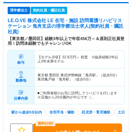
理学療法士
契約社員・嘱託社員
LE.O.VE 株式会社 LE 在宅・施設 訪問看護リハビリス
テーション 曳舟支店
の理学療法士求人(契約社員・嘱託
社員)
【東京都／墨田区】経験3年以上で年収456万～＆原則正社員登
用！訪問未経験でもチャレンジOK
【モデル月収】
32.9
万円～
程度 ※臨床経験2年以
上3年未満モデル
給与
東京都 墨田区
東武伊勢崎線「曳舟駅」（徒歩5分）
東武亀戸線「曳舟駅」（徒歩5分）
勤務地
■ご利用者様のお宅に訪問してリハビリを行います
※店舗から20分圏内が中心です（…
仕事内容
駅から徒歩5分以内
住宅手当・補助
託児所・育児補助
土日祝休