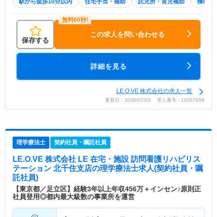
駅から徒歩10分以内
住宅手当・補助
託児所・育児補助
積極採
この求人を問い合わせる
保存する
詳細を見る
LE.O.VE 株式会社の求人一覧
更新日：2026/07/03 求人番号：10267858
理学療法士
契約社員・嘱託社員
LE.O.VE 株式会社 LE 在宅・施設 訪問看護リハビリス
テーション 北千住支店
の理学療法士求人(契約社員・嘱
託社員)
【東京都／足立区】経験3年以上年収456万＋インセン♪原則正
社員登用◎都内最大級数の事業所を運営