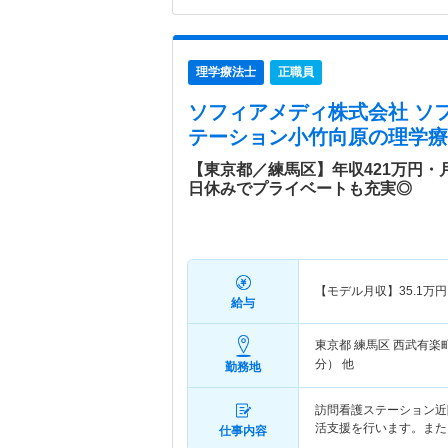
理学療法士
正職員
ソフィアメディ株式会社 ソ
テーション小竹向原
の理学療
【東京都／練馬区】年収421万円・
日休みでプライベートも充実◎
【モデル月収】
35.1
万円
給与
東京都 練馬区
西武有楽
分） 他
勤務地
訪問看護ステーション近
活支援を行います。また
仕事内容