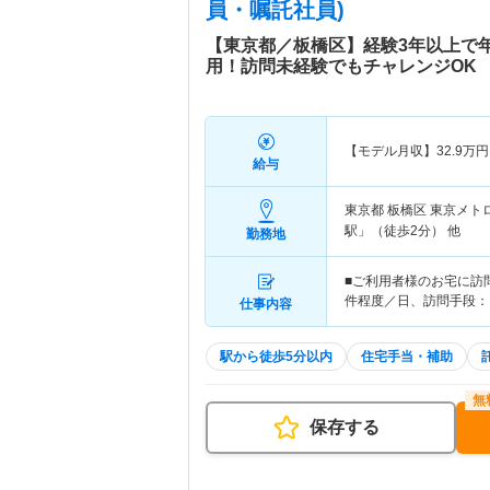
員・嘱託社員)
【東京都／板橋区】経験3年以上で年
用！訪問未経験でもチャレンジOK
【モデル月収】
32.9
万円
給与
東京都 板橋区
東京メト
駅」（徒歩2分） 他
勤務地
■ご利用者様のお宅に訪
件程度／日、訪問手段：
仕事内容
駅から徒歩5分以内
住宅手当・補助
保存する