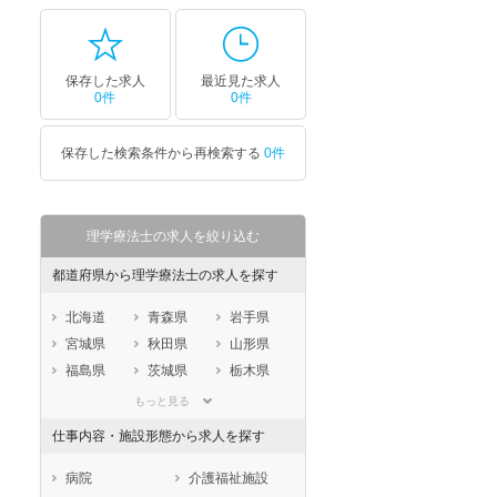
保存した求人
最近見た求人
0件
0件
保存した検索条件から再検索する
0件
理学療法士の求人を絞り込む
都道府県から理学療法士の求人を探す
北海道
青森県
岩手県
宮城県
秋田県
山形県
福島県
茨城県
栃木県
群馬県
埼玉県
千葉県
もっと見る
東京都
神奈川県
新潟県
仕事内容・施設形態から求人を探す
山梨県
長野県
富山県
石川県
福井県
岐阜県
病院
介護福祉施設