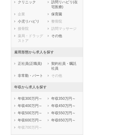
静岡県
愛知県
三重県
クリニック
訪問リハビリ(在
宅医療)
滋賀県
京都府
大阪府
企業
保育園
兵庫県
奈良県
和歌山県
小児リハビリ
整骨院
鳥取県
島根県
岡山県
接骨院
訪問マッサージ
広島県
山口県
徳島県
薬局・ドラッグ
その他
香川県
愛媛県
高知県
ストア
福岡県
佐賀県
長崎県
雇用形態から求人を探す
熊本県
大分県
宮崎県
鹿児島県
沖縄県
正社員(正職員)
契約社員・嘱託
社員
非常勤・パート
その他
年収から求人を探す
年収300万円～
年収350万円～
年収400万円～
年収450万円～
年収500万円～
年収550万円～
年収600万円～
年収650万円～
年収700万円～