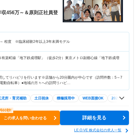
収456万～＆原則正社員登
～
程度 ※臨床経験2年以上3年未満モデル
ロ有楽町線「地下鉄成増駅」（徒歩2分）東京メトロ副都心線「地下鉄成増
問してリハビリを行います※店舗から20分圏内が中心です（訪問件数：5～7
電動自転車）●地域の方々への訪問リハビ…
託児所・育児補助
土日祝休
積極採用中
WEB面接OK
2027年4月入
詳細を見る
この求人を問い合わせる
LE.O.VE 株式会社の求人一覧