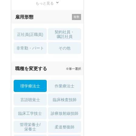
もっと見る
残業少なめ
寮・借り上げ
雇用形態
託児所・
住宅手当・補助
育児補助
契約社員・
正社員(正職員)
土日祝休
無資格 OK
嘱託社員
非常勤・パート
積極採用中
WEB面接OK
その他
2027年4月入職可
夏～秋入職可
職種を変更する
※単一選択
1月入職可
理学療法士
作業療法士
言語聴覚士
臨床検査技師
臨床工学技士
診療放射線技師
管理栄養士/
柔道整復師
栄養士