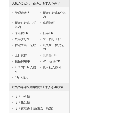
人気のこだわり条件から求人を探す
管理職求人
駅から徒歩5分以
内
駅から徒歩10分
車通勤可
以内
未経験OK
新卒OK
残業少なめ
寮・借り上げ
住宅手当・補助
託児所・育児補
助
土日祝休
無資格 OK
積極採用中
WEB面接OK
2027年4月入職
夏～秋入職可
可
1月入職可
近隣の路線で理学療法士求人を再検索
ＪＲ中央線
ＪＲ総武線
ＪＲ東海道本線(東京－熱海)