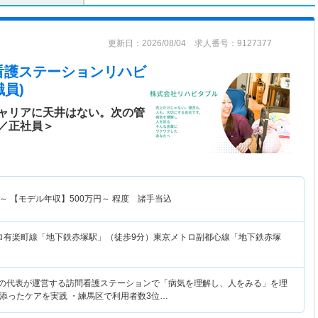
更新日：2026/08/04 求人番号：9127377
看護ステーションリハビ
員)
ャリアに天井はない。次の管
／正社員＞
～
【モデル年収】
500
万円～
程度 諸手当込
ロ有楽町線「地下鉄赤塚駅」（徒歩9分）東京メトロ副都心線「地下鉄赤塚
身の代表が運営する訪問看護ステーションで「病気を理解し、人をみる」を理
添ったケアを実践 ・練馬区で利用者数3位…