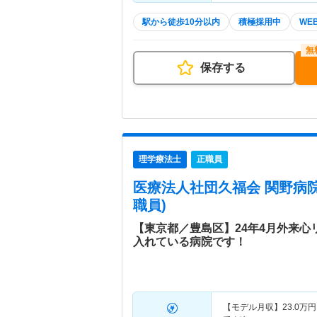
駅から徒歩10分以内
積極採用中
WE
保存する
理学療法士
正職員
医療法人社団久福会 関野病
職員)
【東京都／豊島区】24年4月外来
入れている病院です！
【モデル月収】
23.0
万円