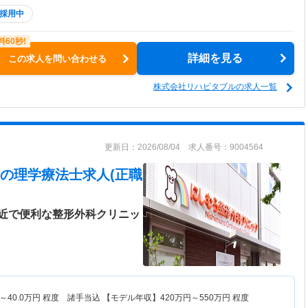
採用中
詳細を見る
この求人を問い合わせる
株式会社リハビタブルの求人一覧
更新日：2026/08/04 求人番号：9004564
の理学療法士求人(正職
近で便利な整形外科クリニッ
～
40.0
万円
程度 諸手当込 【モデル年収】
420
万円～
550
万円
程度