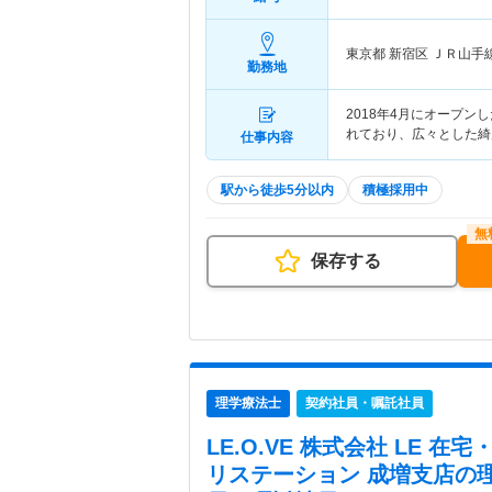
東京都 新宿区
ＪＲ山手
勤務地
2018年4月にオープン
れており、広々とした綺
仕事内容
駅から徒歩5分以内
積極採用中
保存する
理学療法士
契約社員・嘱託社員
LE.O.VE 株式会社 LE 
リステーション 成増支店
の