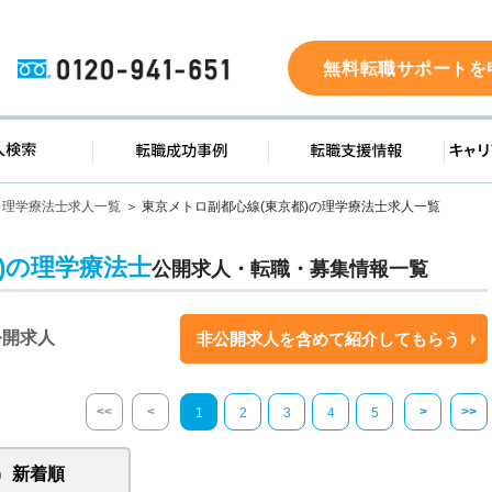
0120-941-651
無料転職サポートを
ド
求人検索
転職成功事例
転職支
理学療法士求人一覧
東京メトロ副都心線(東京都)の理学療法士求人一覧
)の理学療法士
公開求人・転職・募集情報一覧
公開求人
非公開求人を含めて紹介してもらう
<<
<
>
>>
1
2
3
4
5
新着順