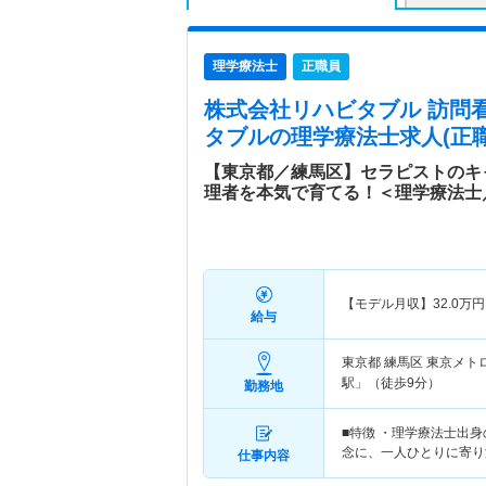
理学療法士
正職員
株式会社リハビタブル 訪問
タブル
の理学療法士求人(正職
【東京都／練馬区】セラピストのキ
理者を本気で育てる！＜理学療法士
【モデル月収】
32.0
万円
給与
東京都 練馬区
東京メト
駅」（徒歩9分）
勤務地
■特徴 ・理学療法士出
念に、一人ひとりに寄り
仕事内容