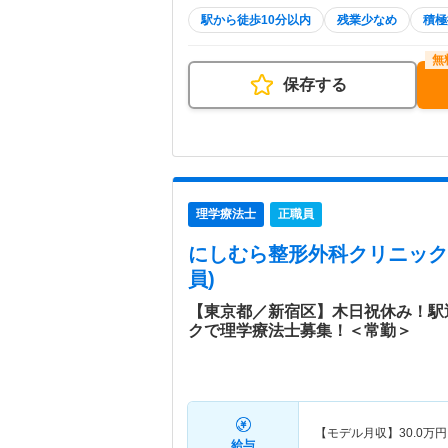
駅から徒歩10分以内
残業少なめ
積極
保存する
理学療法士
正職員
にしむら整形外科クリニック
員)
【東京都／新宿区】木日祝休み！駅
クで理学療法士募集！＜常勤＞
【モデル月収】
30.0
万円
給与