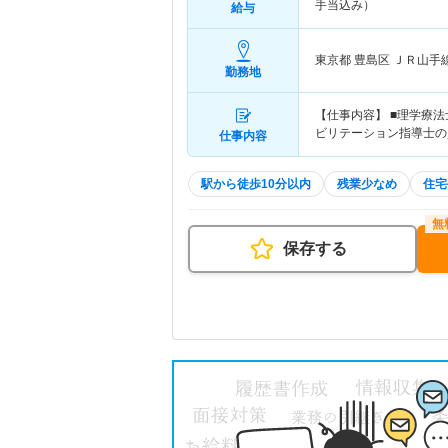
手当込み）
給与
東京都 豊島区
ＪＲ山手
勤務地
【仕事内容】 ■理学療法
ビリテーション指導士の
仕事内容
駅から徒歩10分以内
残業少なめ
住宅
保存する