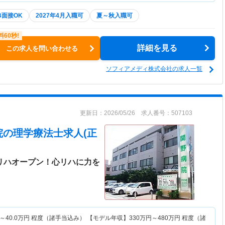
B面接OK
2027年4月入職可
夏～秋入職可
詳細を見る
この求人を問い合わせる
ソフィアメディ株式会社の求人一覧
更新日：2026/05/26 求人番号：507103
院
の理学療法士求人(正
心リハオープン！心リハに力を
～
40.0
万円
程度（諸手当込み） 【モデル年収】
330
万円～
480
万円
程度（諸