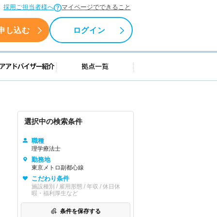
採用ご担当者様へ
マイページでできること
申し込む
ログイン
援情報
キャリアアドバイザー紹介
拠点一覧
選択中の検索条件
職種
理学療法士
勤務地
東京メトロ副都心線
こだわり条件
施設種別 / 雇用形態 / 年収 / 休日休
暇・福利厚生など
条件を保存する