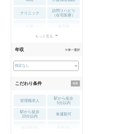
訪問リハビリ
クリニック
（在宅医療）
企業
保育園
もっと見る
小児リハビリ
整骨院
年収
※単一選択
接骨院
訪問マッサージ
薬局・
その他
ドラッグストア
こだわり条件
駅から徒歩
管理職求人
5分以内
駅から徒歩
車通勤可
10分以内
未経験OK
新卒OK