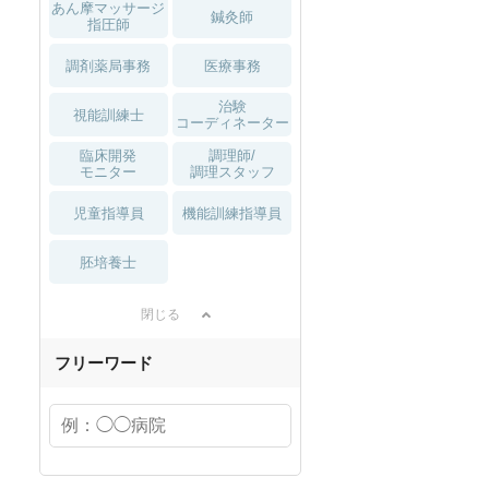
あん摩マッサージ
鍼灸師
指圧師
調剤薬局事務
医療事務
治験
視能訓練士
コーディネーター
臨床開発
調理師/
モニター
調理スタッフ
児童指導員
機能訓練指導員
胚培養士
閉じる
職可
夏～秋入職可
1月入職可
フリーワード