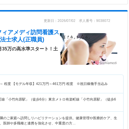
更新日：2026/07/02 求人番号：9038072
フィアメディ訪問看護ス
法士求人(正職員)
月35万の高水準スタート！土
～
程度 【モデル年収】
421
万円～
461
万円
程度 ※祝日稼働手当込み
町線「小竹向原駅」（徒歩6分）東京メトロ有楽町線「小竹向原駅」（徒歩6
隣のご家庭へ訪問しリハビリテーションを提供。健康管理や医療的ケア、生
、医師や多職種と連携を強化させ、中重度の方…