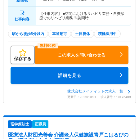
勤務地
【仕事内容】 ■訪問におけるリハビリ業務・自費診
療でのリハビリ業務 ※訪問時…
仕事内容
駅から徒歩5分以内
車通勤可
土日祝休
積極採用中
この求人を問い合わせる
保存する
詳細を見る
株式会社メイディットの求人一覧
更新日：2025/10/01 求人番号：10176409
理学療法士
正職員
医療法人財団光善会 介護老人保健施設青戸こはるびの