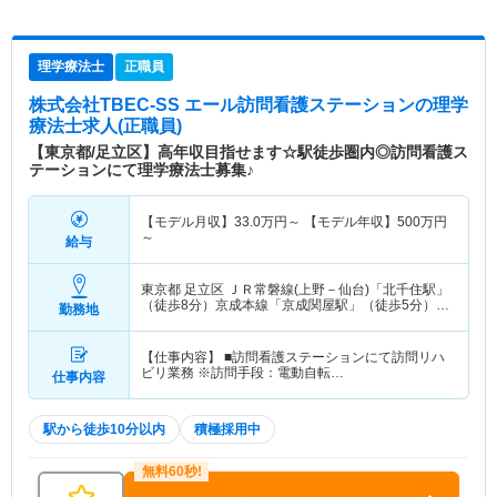
理学療法士
正職員
株式会社TBEC-SS エール訪問看護ステーション
の理学
療法士求人(正職員)
【東京都/足立区】高年収目指せます☆駅徒歩圏内◎訪問看護ス
テーションにて理学療法士募集♪
【モデル月収】
33.0
万円～
【モデル年収】
500
万円
～
給与
東京都 足立区
ＪＲ常磐線(上野－仙台)「北千住駅」
（徒歩8分）京成本線「京成関屋駅」（徒歩5分）
勤務地
他
【仕事内容】 ■訪問看護ステーションにて訪問リハ
ビリ業務 ※訪問手段：電動自転…
仕事内容
駅から徒歩10分以内
積極採用中