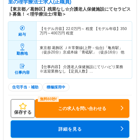
里
の理学療法士求人(正職員)
【東京都／葛飾区】残業なし☆介護老人保健施設にてセラピス
ト募集！＜理学療法士/常勤＞
【モデル月収】
22.0
万円～
程度 【モデル年収】
350
万円～
400
万円
程度
給与
東京都 葛飾区
ＪＲ常磐線(上野－仙台)「亀有駅」
（徒歩20分）京成本線「青砥駅」（徒歩16分） 他
勤務地
【仕事内容】 介護老人保健施設にてリハビリ業務
※送迎業務なし 【定員人数】…
仕事内容
住宅手当・補助
積極採用中
この求人を問い合わせる
保存する
詳細を見る