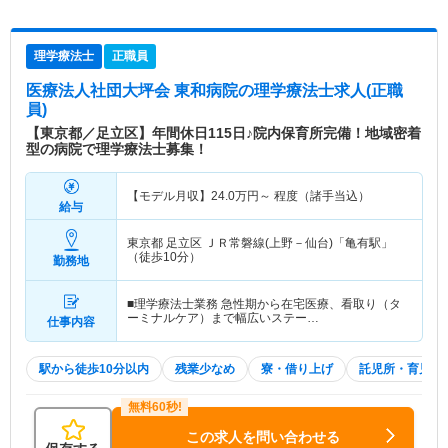
理学療法士
正職員
医療法人社団大坪会 東和病院
の理学療法士求人(正職
員)
【東京都／足立区】年間休日115日♪院内保育所完備！地域密着
型の病院で理学療法士募集！
【モデル月収】
24.0
万円～
程度（諸手当込）
給与
東京都 足立区
ＪＲ常磐線(上野－仙台)「亀有駅」
（徒歩10分）
勤務地
■理学療法士業務 急性期から在宅医療、看取り（タ
ーミナルケア）まで幅広いステー…
仕事内容
駅から徒歩10分以内
残業少なめ
寮・借り上げ
託児所・育児補
この求人を問い合わせる