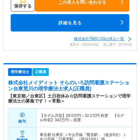
この求人を問い合わせる
保存する
詳細を見る
株式会社TBEC-SSの求人一覧
更新日：2025/10/01 求人番号：9775740
理学療法士
正職員
株式会社メイディット そらのいろ訪問看護ステーショ
ン台東荒川
の理学療法士求人(正職員)
【東京都／台東区】土日祝休み☆訪問看護ステーションで理学
療法士の募集です！＜常勤＞
【モデル月収】
28.5
万円～
32.1
万円
程度 【モデ
ル年収】
342
万円～
程度
給与
東京都 台東区
ＪＲ山手線「鶯谷駅」（徒歩5分）Ｊ
Ｒ山手線「日暮里駅」（徒歩10分） 他