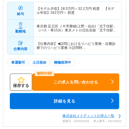
【モデル月収】
28.5
万円～
32.1
万円
程度 【モデ
ル年収】
342
万円～
程度
給与
東京都 足立区
ＪＲ常磐線(上野－仙台)「北千住駅」
（バス・車15分）東京メトロ日比谷線「北千住駅」
勤務地
（バス・車15分） 他
【仕事内容】 ■訪問におけるリハビリ業務・自費診
療でのリハビリ業務 ※訪問時…
仕事内容
車通勤可
土日祝休
積極採用中
この求人を問い合わせる
保存する
詳細を見る
株式会社メイディットの求人一覧
更新日：2025/10/01 求人番号：10176422