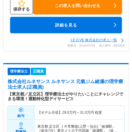
この求人を問い合わせる
保存する
詳細を見る
LE.O.VE 株式会社の求人一覧
更新日：2026/07/03 求人番号：692358
理学療法士
正職員
株式会社ルネサンス ルネサンス 元氣ジム綾瀬
の理学療
法士求人(正職員)
【東京都／足立区】理学療法士がやりたいことにチャレンジで
きる環境！運動特化型デイサービス
【モデル月収】
29.0
万円～
31.0
万円
程度
給与
東京都 足立区
ＪＲ常磐線(上野－仙台)「綾瀬駅」
（徒歩7分）東京メトロ千代田線「綾瀬駅」（徒歩7
勤務地