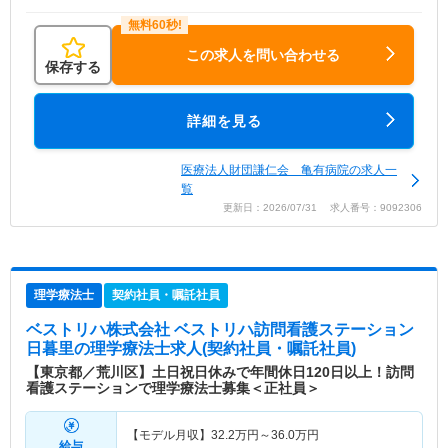
この求人を問い合わせる
保存する
詳細を見る
医療法人財団謙仁会 亀有病院の求人一
覧
更新日：2026/07/31 求人番号：9092306
理学療法士
契約社員・嘱託社員
ベストリハ株式会社 ベストリハ訪問看護ステーション
日暮里
の理学療法士求人(契約社員・嘱託社員)
【東京都／荒川区】土日祝日休みで年間休日120日以上！訪問
看護ステーションで理学療法士募集＜正社員＞
【モデル月収】
32.2
万円～
36.0
万円
給与