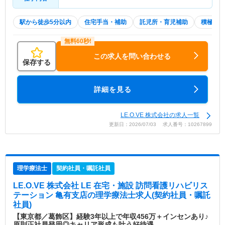
駅から徒歩5分以内
住宅手当・補助
託児所・育児補助
積極採用
この求人を問い合わせる
保存する
詳細を見る
LE.O.VE 株式会社の求人一覧
更新日：2026/07/03 求人番号：10267899
理学療法士
契約社員・嘱託社員
LE.O.VE 株式会社 LE 在宅・施設 訪問看護リハビリス
テーション 亀有支店
の理学療法士求人(契約社員・嘱託
社員)
【東京都／葛飾区】経験3年以上で年収456万＋インセンあり♪
原則正社員登用◎キャリア形成も叶う好待遇