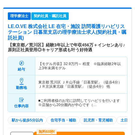
理学療法士
契約社員・嘱託社員
LE.O.VE 株式会社 LE 在宅・施設 訪問看護リハビリス
テーション 日暮里支店
の理学療法士求人(契約社員・嘱
託社員)
【東京都／荒川区】経験3年以上で年収456万＋インセンあり♪
原則正社員登用◎キャリア形成も叶う好待遇
【モデル月収】
32.9
万円～
程度 ※臨床経験2年以
上3年未満モデル
給与
東京都 荒川区
ＪＲ山手線「日暮里駅」（徒歩4分）
ＪＲ京浜東北線「日暮里駅」（徒歩4分） 他
勤務地
■ご利用者様のお宅に訪問してリハビリを行います
※店舗から20分圏内が中心です（…
仕事内容
駅から徒歩5分以内
住宅手当・補助
託児所・育児補助
土日祝休