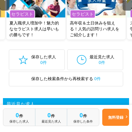
セラピスト
セラピスト
夏入職求人増加中！魅力的
高年収＆土日休みを狙え
なセラピスト求人は早いも
る！人気の訪問リハ求人を
の勝ちです！
ご紹介します！
保存した求人
最近見た求人
0件
0件
保存した検索条件から再検索する
0件
最近見た求人
0
0
0
件
件
件
無料登録
保存した求人
最近見た求人
保存した条件
あなたが最近見た求人を表示します