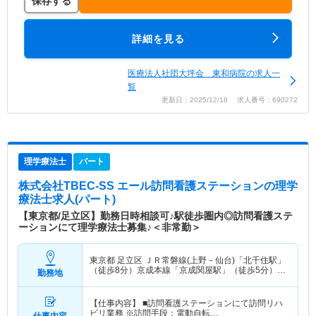
保存する
詳細を見る
医療法人社団大坪会 東和病院の求人一
覧
更新日：2025/12/18 求人番号：690272
理学療法士
パート
株式会社TBEC-SS エール訪問看護ステーション
の理学
療法士求人(パート)
【東京都/足立区】勤務日時相談可♪駅徒歩圏内◎訪問看護ステ
ーションにて理学療法士募集♪＜非常勤＞
東京都 足立区
ＪＲ常磐線(上野－仙台)「北千住駅」
（徒歩8分）京成本線「京成関屋駅」（徒歩5分）
勤務地
他
【仕事内容】 ■訪問看護ステーションにて訪問リハ
ビリ業務 ※訪問手段：電動自転…
仕事内容