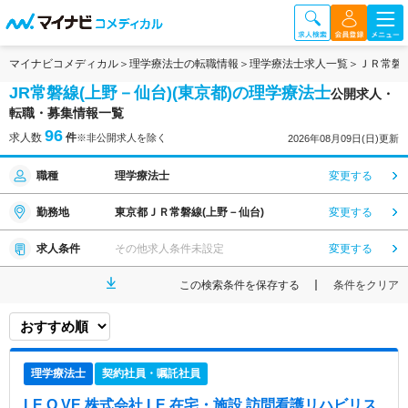
マイナビコメディカル
理学療法士の転職情報
理学療法士求人一覧
ＪＲ常磐
JR常磐線(上野－仙台)(東京都)の理学療法士
公開求人・
転職・募集情報一覧
96
求人数
件
※非公開求人を除く
2026年08月09日(日)更新
職種
理学療法士
変更する
勤務地
東京都ＪＲ常磐線(上野－仙台)
変更する
求人条件
その他求人条件未設定
変更する
この検索条件を保存する
条件をクリア
理学療法士
契約社員・嘱託社員
LE.O.VE 株式会社 LE 在宅・施設 訪問看護リハビリス