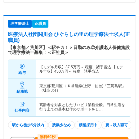
理学療法士
正職員
医療法人社団関川会 ひぐらしの里
の理学療法士求人(正
職員)
【東京都／荒川区】＜駅チカ！＞日勤のみ◎介護老人保健施設
で理学療法士募集！＜正社員＞
【モデル月収】
37.5
万円～
程度 諸手当込 【モデ
ル年収】
450
万円～
程度 諸手当込
給与
東京都 荒川区
ＪＲ常磐線(上野－仙台)「三河島駅」
（徒歩3分）
勤務地
高齢者を対象としたリハビリ業務全般。日常生活を
行う上での基本動作のサポートをし…
仕事内容
駅から徒歩5分以内
残業少なめ
積極採用中
夏～秋入職可