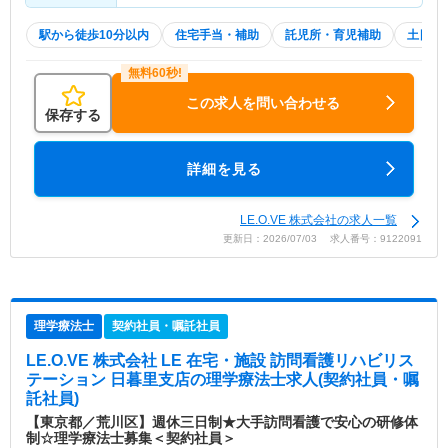
駅から徒歩10分以内
住宅手当・補助
託児所・育児補助
土日祝
この求人を問い合わせる
保存する
詳細を見る
LE.O.VE 株式会社の求人一覧
更新日：2026/07/03 求人番号：9122091
理学療法士
契約社員・嘱託社員
LE.O.VE 株式会社 LE 在宅・施設 訪問看護リハビリス
テーション 日暮里支店
の理学療法士求人(契約社員・嘱
託社員)
【東京都／荒川区】週休三日制★大手訪問看護で安心の研修体
制☆理学療法士募集＜契約社員＞