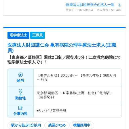
医療法人財団光善会の求人一覧
更新日：2026/08/04 求人番号：580400
理学療法士
正職員
医療法人財団謙仁会 亀有病院
の理学療法士求人(正職
員)
【東京都／葛飾区】週休2日制／駅徒歩5分！二次救急病院にて
理学療法士求人です！
【モデル月収】
30.0
万円～
【モデル年収】
360
万円
～
程度
給与
東京都 葛飾区
ＪＲ常磐線(上野－仙台)「亀有駅」
（徒歩5分）
勤務地
■リハビリ業務全般
仕事内容
駅から徒歩5分以内
残業少なめ
積極採用中