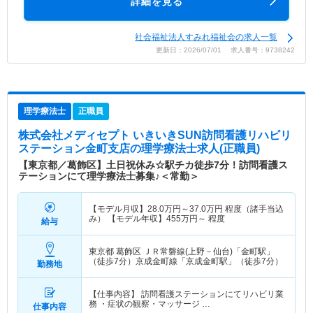
詳細を見る
社会福祉法人すみれ福祉会の求人一覧
更新日：2026/07/01 求人番号：9738242
理学療法士
正職員
株式会社メディセプト いきいきSUN訪問看護リハビリ
ステーション金町支店
の理学療法士求人(正職員)
【東京都／葛飾区】土日祝休み☆駅チカ徒歩7分！訪問看護ス
テーションにて理学療法士募集♪＜常勤＞
【モデル月収】
28.0
万円～
37.0
万円
程度（諸手当込
み） 【モデル年収】
455
万円～
程度
給与
東京都 葛飾区
ＪＲ常磐線(上野－仙台)「金町駅」
（徒歩7分）京成金町線「京成金町駅」（徒歩7分）
勤務地
【仕事内容】 訪問看護ステーションにてリハビリ業
務 ・症状の観察・マッサージ …
仕事内容