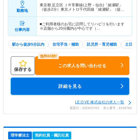
東京都 足立区
ＪＲ常磐線(上野－仙台)「綾瀬駅」
（徒歩2分）東京メトロ千代田線「綾瀬駅」（徒歩2
勤務地
分）
■ご利用者様のお宅に訪問してリハビリを行います
※店舗から20分圏内が中心です（…
仕事内容
駅から徒歩5分以内
住宅手当・補助
託児所・育児補助
土日祝休
この求人を問い合わせる
保存する
詳細を見る
LE.O.VE 株式会社の求人一覧
更新日：2026/07/03 求人番号：9156784
理学療法士
契約社員・嘱託社員