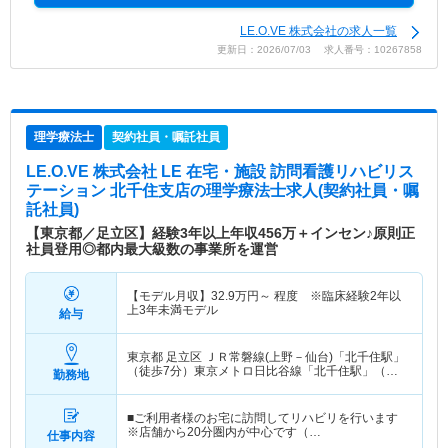
LE.O.VE 株式会社の求人一覧
更新日：2026/07/03 求人番号：10267858
理学療法士
契約社員・嘱託社員
LE.O.VE 株式会社 LE 在宅・施設 訪問看護リハビリス
テーション 北千住支店
の理学療法士求人(契約社員・嘱
託社員)
【東京都／足立区】経験3年以上年収456万＋インセン♪原則正
社員登用◎都内最大級数の事業所を運営
【モデル月収】
32.9
万円～
程度 ※臨床経験2年以
上3年未満モデル
給与
東京都 足立区
ＪＲ常磐線(上野－仙台)「北千住駅」
（徒歩7分）東京メトロ日比谷線「北千住駅」（徒
勤務地
歩7分） 他
■ご利用者様のお宅に訪問してリハビリを行います
※店舗から20分圏内が中心です（…
仕事内容