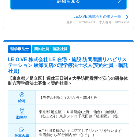
詳細を見る
LE.O.VE 株式会社の求人一覧
更新日：2026/07/03 求人番号：10267954
理学療法士
契約社員・嘱託社員
LE.O.VE 株式会社 LE 在宅・施設 訪問看護リハビリス
テーション 綾瀬支店
の理学療法士求人(契約社員・嘱託
社員)
【東京都／足立区】週休三日制★大手訪問看護で安心の研修体
制☆理学療法士募集＜契約社員＞
【モデル月収】
30.4
万円～
30.4
万円
給与
東京都 足立区
ＪＲ常磐線(上野－仙台)「綾瀬駅」
（徒歩2分）東京メトロ千代田線「綾瀬駅」（徒歩2
勤務地
分）
■ご利用者様のお宅に訪問してリハビリを行います
※店舗から20分圏内が中心です（…
仕事内容