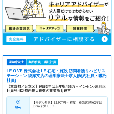
理学療法士
契約社員・嘱託社員
LE.O.VE 株式会社 LE 在宅・施設 訪問看護リハビリス
テーション 綾瀬支店
の理学療法士求人(契約社員・嘱託
社員)
【東京都／足立区】経験3年以上年収456万＋インセン♪原則正
社員登用◎都内最大級数の事業所を運営
【モデル月収】
32.9
万円～
程度 ※臨床経験2年以
上3年未満モデル
給与