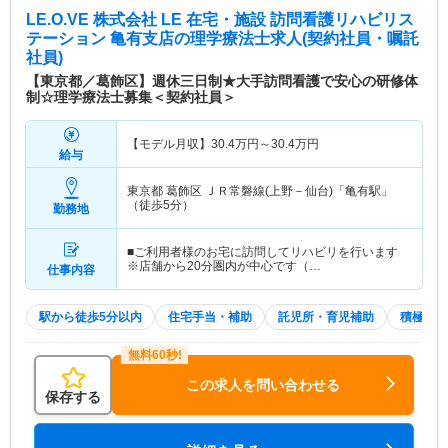
LE.O.VE 株式会社 LE 在宅・施設 訪問看護リハビリス
テーション 亀有支店
の理学療法士求人(契約社員・嘱託
社員)
【東京都／葛飾区】週休三日制★大手訪問看護で安心の研修体
制☆理学療法士募集＜契約社員＞
【モデル月収】
30.4
万円～
30.4
万円
給与
東京都 葛飾区
ＪＲ常磐線(上野－仙台)「亀有駅」
（徒歩5分）
勤務地
■ご利用者様のお宅に訪問してリハビリを行います
※店舗から20分圏内が中心です（…
仕事内容
駅から徒歩5分以内
住宅手当・補助
託児所・育児補助
積極採用
この求人を問い合わせる
保存する