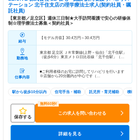
テーション 北千住支店
の理学療法士求人(契約社員・嘱
託社員)
【東京都／足立区】週休三日制★大手訪問看護で安心の研修体
制☆理学療法士募集＜契約社員＞
【モデル月収】
30.4
万円～
30.4
万円
給与
東京都 足立区
ＪＲ常磐線(上野－仙台)「北千住駅」
（徒歩6分）東京メトロ日比谷線「北千住駅」（徒
勤務地
歩6分） 他
■ご利用者様のお宅に訪問してリハビリを行います
※店舗から20分圏内が中心です（…
仕事内容
駅から徒歩10分以内
住宅手当・補助
託児所・育児補助
積極採
この求人を問い合わせる
保存する
詳細を見る