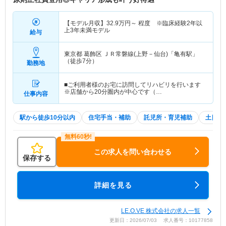
【モデル月収】
32.9
万円～
程度 ※臨床経験2年以
上3年未満モデル
給与
東京都 葛飾区
ＪＲ常磐線(上野－仙台)「亀有駅」
（徒歩7分）
勤務地
■ご利用者様のお宅に訪問してリハビリを行います
※店舗から20分圏内が中心です（…
仕事内容
駅から徒歩10分以内
住宅手当・補助
託児所・育児補助
土日祝
この求人を問い合わせる
保存する
詳細を見る
LE.O.VE 株式会社の求人一覧
更新日：2026/07/03 求人番号：10177858