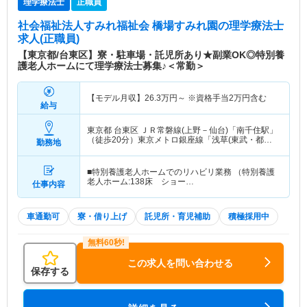
理学療法士
正職員
社会福祉法人すみれ福祉会 橋場すみれ園
の理学療法士
求人(正職員)
【東京都/台東区】寮・駐車場・託児所あり★副業OK◎特別養
護老人ホームにて理学療法士募集♪＜常勤＞
【モデル月収】
26.3
万円～
※資格手当2万円含む
給与
東京都 台東区
ＪＲ常磐線(上野－仙台)「南千住駅」
（徒歩20分）東京メトロ銀座線「浅草(東武・都
勤務地
営・メトロ)駅」（徒歩20分） 他
■特別養護老人ホームでのリハビリ業務 （特別養護
老人ホーム:138床 ショー…
仕事内容
車通勤可
寮・借り上げ
託児所・育児補助
積極採用中
この求人を問い合わせる
保存する