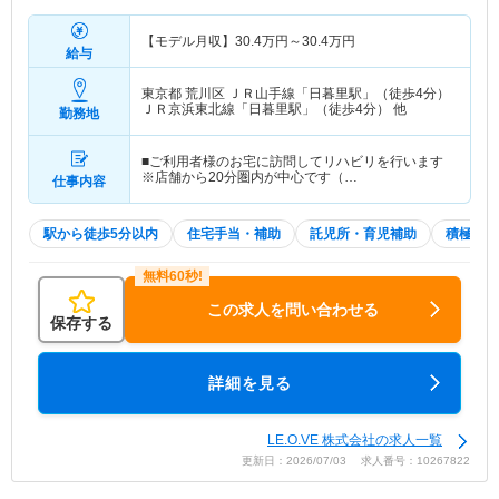
【モデル月収】
30.4
万円～
30.4
万円
給与
東京都 荒川区
ＪＲ山手線「日暮里駅」（徒歩4分）
ＪＲ京浜東北線「日暮里駅」（徒歩4分） 他
勤務地
■ご利用者様のお宅に訪問してリハビリを行います
※店舗から20分圏内が中心です（…
仕事内容
駅から徒歩5分以内
住宅手当・補助
託児所・育児補助
積極採用
この求人を問い合わせる
保存する
詳細を見る
LE.O.VE 株式会社の求人一覧
更新日：2026/07/03 求人番号：10267822