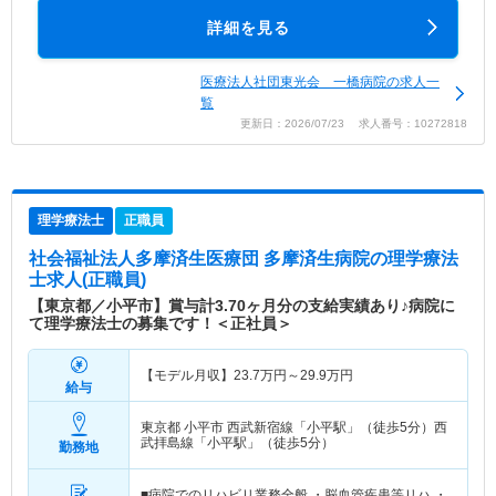
詳細を見る
医療法人社団東光会 一橋病院の求人一
覧
更新日：2026/07/23 求人番号：10272818
理学療法士
正職員
社会福祉法人多摩済生医療団 多摩済生病院
の理学療法
士求人(正職員)
【東京都／小平市】賞与計3.70ヶ月分の支給実績あり♪病院に
て理学療法士の募集です！＜正社員＞
【モデル月収】
23.7
万円～
29.9
万円
給与
東京都 小平市
西武新宿線「小平駅」（徒歩5分）西
武拝島線「小平駅」（徒歩5分）
勤務地
■病院でのリハビリ業務全般 ・脳血管疾患等リハ ・