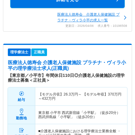
医療法人徳寿会 介護老人保健施設 プ
ラチナ・ヴィラ小平の求人一覧
更新日：2026/04/06 求人番号：10196508
理学療法士
正職員
医療法人徳寿会 介護老人保健施設 プラチナ・ヴィラ小
平
の理学療法士求人(正職員)
【東京都／小平市】年間休日110日◎介護老人保健施設の理学
療法士募集＜正社員＞
【モデル月収】
26.3
万円～
【モデル年収】
370
万円
～
432
万円
給与
東京都 小平市
西武新宿線「小平駅」（徒歩20分）
西武拝島線「小平駅」（徒歩20分）
勤務地
■介護老人保健施設における理学療法士業務全般 ・