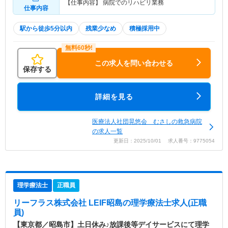
【仕事内容】 病院でのリハビリ業務
仕事内容
駅から徒歩5分以内
残業少なめ
積極採用中
この求人を問い合わせる
保存する
詳細を見る
医療法人社団晃悠会 むさしの救急病院
の求人一覧
更新日：2025/10/01 求人番号：9775054
理学療法士
正職員
リーフラス株式会社 LEIF昭島
の理学療法士求人(正職
員)
【東京都／昭島市】土日休み♪放課後等デイサービスにて理学