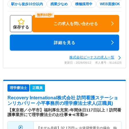
駅から徒歩10分以内
残業少なめ
積極採用中
WEB面接OK
この求人を問い合わせる
保存する
詳細を見る
株式会社ビーナスの求人一覧
更新日：2026/06/12 求人番号：9116125
理学療法士
正職員
Recovery International株式会社 訪問看護ステーショ
ンリカバリー 小平事務所
の理学療法士求人(正職員)
【東京都／小平市】福利厚生充実♪年間休日117日以上！訪問看
護事業所にて理学療法士のお仕事★≪常勤≫
【モデル月収】
32.1
万円～
※賃貸世帯主の場合 臨