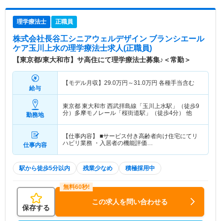
理学療法士
正職員
株式会社長谷工シニアウェルデザイン ブランシエール
ケア玉川上水
の理学療法士求人(正職員)
【東京都/東大和市】サ高住にて理学療法士募集♪＜常勤＞
【モデル月収】
29.0
万円～
31.0
万円
各種手当含む
給与
東京都 東大和市
西武拝島線「玉川上水駅」（徒歩9
分）多摩モノレール「桜街道駅」（徒歩4分） 他
勤務地
【仕事内容】 ■サービス付き高齢者向け住宅にてリ
ハビリ業務 ・入居者の機能評価…
仕事内容
駅から徒歩5分以内
残業少なめ
積極採用中
この求人を問い合わせる
保存する