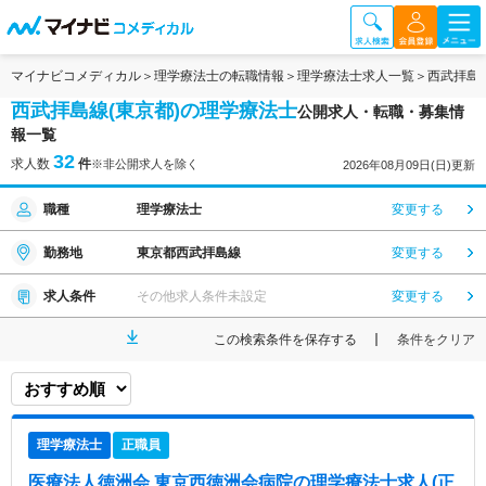
マイナビコメディカル
理学療法士の転職情報
理学療法士求人一覧
西武拝島
西武拝島線(東京都)の理学療法士
公開求人・転職・募集情
報一覧
32
求人数
件
※非公開求人を除く
2026年08月09日(日)更新
職種
理学療法士
変更する
勤務地
東京都西武拝島線
変更する
求人条件
その他求人条件未設定
変更する
この検索条件を保存する
条件をクリア
理学療法士
正職員
医療法人徳洲会 東京西徳洲会病院
の理学療法士求人(正