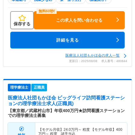
この求人を問い合わせる
保存する
詳細を見る
医療法人社団もかほ会の求人一覧
更新日：2025/08/08 求人番号：480844
理学療法士
正職員
医療法人社団もかほ会 ビッグライフ訪問看護ステーシ
ョン
の理学療法士求人(正職員)
【東京都／武蔵村山市】年収400万円★訪問看護ステーション
での理学療法士募集
【モデル月収】
24.0
万円～
程度 【モデル年収】
400
万円～
程度 諸手当込