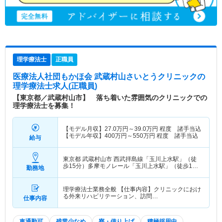
理学療法士
正職員
医療法人社団もかほ会 武蔵村山さいとうクリニック
の
理学療法士求人(正職員)
【東京都／武蔵村山市】 落ち着いた雰囲気のクリニックでの
理学療法士を募集！
【モデル月収】
27.0
万円～
39.0
万円
程度 諸手当込
【モデル年収】
400
万円～
550
万円
程度 諸手当込
給与
東京都 武蔵村山市
西武拝島線「玉川上水駅」（徒
歩15分）多摩モノレール「玉川上水駅」（徒歩15
勤務地
分）
理学療法士業務全般 【仕事内容】クリニックにおけ
る外来リハビリテーション、訪問…
仕事内容
車通勤可
残業少なめ
寮・借り上げ
積極採用中