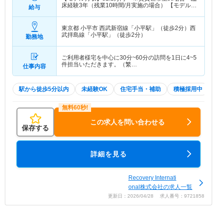
床経験3年（残業10時間/月実施の場合） 【モデル年
給与
収】
415
万円～
程度 ※賃貸世帯主の場合 臨床経
験3年（残業10時間/月実施の場合）
東京都 小平市
西武新宿線「小平駅」（徒歩2分）西
武拝島線「小平駅」（徒歩2分）
勤務地
ご利用者様宅を中心に30分~60分の訪問を1日に4~5
件担当いただきます。（繁…
仕事内容
駅から徒歩5分以内
未経験OK
住宅手当・補助
積極採用中
この求人を問い合わせる
保存する
詳細を見る
Recovery Internati
onal株式会社の求人一覧
更新日：2026/04/28 求人番号：9721858