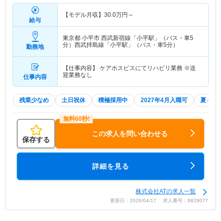
【モデル月収】
30.0
万円～
給与
東京都 小平市
西武新宿線「小平駅」（バス・車5
分）西武拝島線「小平駅」（バス・車5分）
勤務地
【仕事内容】 ケアホスピスにてリハビリ業務 ※送
迎業務なし
仕事内容
残業少なめ
土日祝休
積極採用中
2027年4月入職可
夏～秋
この求人を問い合わせる
保存する
詳細を見る
株式会社ATの求人一覧
更新日：2026/04/17 求人番号：9829077