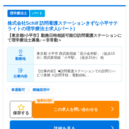
理学療法士
パート
株式会社Schilf 訪問看護ステーションきずな小平サテ
ライト
の理学療法士求人(パート)
【東京都/小平市】勤務日時相談可能◎訪問看護ステーションに
て理学療法士募集♪＜非常勤＞
東京都 小平市
西武新宿線「花小金井駅」（徒歩15
分）西武新宿線「小平駅」（徒歩15分） 他
勤務地
【仕事内容】 ■訪問看護ステーションでの訪問リハ
ビリ業務 ※訪問手段：電動自転…
仕事内容
車通勤可
積極採用中
この求人を問い合わせる
保存する
詳細を見る