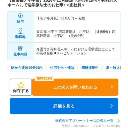
【東京都／小平市】2026年11月開設予定◎介護付き有料老人
ホームにて理学療法士のお仕事♪＜正社員＞
【モデル月収】
31.0
万円～
程度
給与
東京都 小平市
西武新宿線「小平駅」（徒歩9分）西
武拝島線「小平駅」（徒歩9分）
勤務地
介護付き有料老人ホームにおける理学療法士として
の業務全般 ■リハビリテーション…
仕事内容
駅から徒歩10分以内
住宅手当・補助
積極採用中
夏～秋入職可
この求人を問い合わせる
保存する
詳細を見る
株式会社アズパートナーズの求人一覧
更新日：2026/04/27 求人番号：10255450