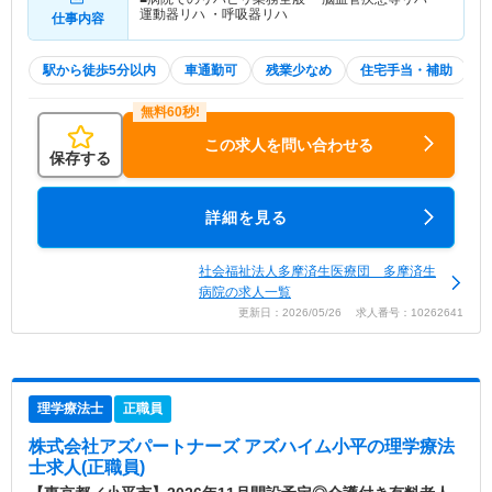
運動器リハ ・呼吸器リハ
仕事内容
駅から徒歩5分以内
車通勤可
残業少なめ
住宅手当・補助
この求人を問い合わせる
保存する
詳細を見る
社会福祉法人多摩済生医療団 多摩済生
病院の求人一覧
更新日：2026/05/26 求人番号：10262641
理学療法士
正職員
株式会社アズパートナーズ アズハイム小平
の理学療法
士求人(正職員)