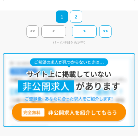
1
2
<<
<
>
>>
（1～20件目を表示中）