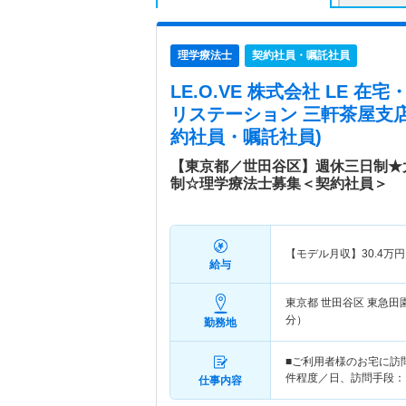
理学療法士
契約社員・嘱託社員
LE.O.VE 株式会社 LE 
リステーション 三軒茶屋支
約社員・嘱託社員)
【東京都／世田谷区】週休三日制★
制☆理学療法士募集＜契約社員＞
【モデル月収】
30.4
万円
給与
東京都 世田谷区
東急田
分）
勤務地
■ご利用者様のお宅に訪
件程度／日、訪問手段：
仕事内容