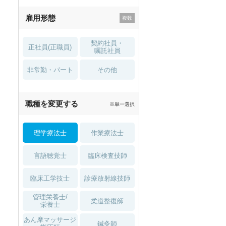
残業少なめ
寮・借り上げ
雇用形態
託児所・
住宅手当・補助
育児補助
契約社員・
正社員(正職員)
土日祝休
無資格 OK
嘱託社員
非常勤・パート
積極採用中
WEB面接OK
その他
2027年4月入職可
夏～秋入職可
職種を変更する
※単一選択
1月入職可
理学療法士
作業療法士
言語聴覚士
臨床検査技師
臨床工学技士
診療放射線技師
管理栄養士/
柔道整復師
栄養士
あん摩マッサージ
鍼灸師