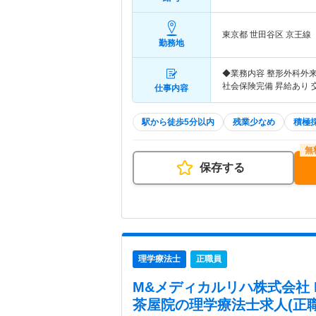
東京都 世田谷区
京王線
勤務地
◆業務内容 整形外科外
社会保険完備 昇給あり 
仕事内容
駅から徒歩5分以内
残業少なめ
積極
保存する
理学療法士
正職員
M&メディカルリハ株式会社 Ne
茶屋院
の理学療法士求人(正職