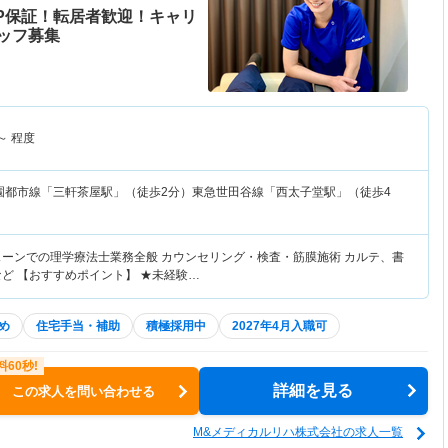
P保証！転居者歓迎！キャリ
ッフ募集
～
程度
園都市線「三軒茶屋駅」（徒歩2分）東急世田谷線「西太子堂駅」（徒歩4
ェーンでの理学療法士業務全般 カウンセリング・検査・筋膜施術 カルテ、書
など 【おすすめポイント】 ★未経験…
め
住宅手当・補助
積極採用中
2027年4月入職可
詳細を見る
この求人を問い合わせる
M&メディカルリハ株式会社の求人一覧