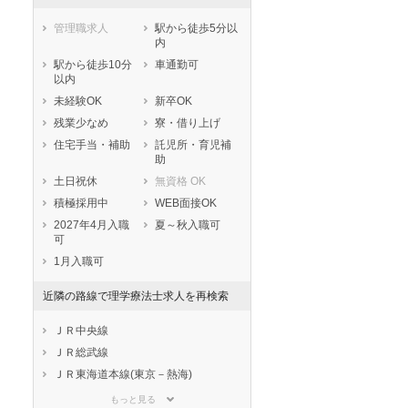
管理職求人
駅から徒歩5分以
内
駅から徒歩10分
車通勤可
以内
未経験OK
新卒OK
残業少なめ
寮・借り上げ
住宅手当・補助
託児所・育児補
助
土日祝休
無資格 OK
秋入職可
1月入職可
積極採用中
WEB面接OK
2027年4月入職
夏～秋入職可
可
1月入職可
近隣の路線で理学療法士求人を再検索
ＪＲ中央線
ＪＲ総武線
ＪＲ東海道本線(東京－熱海)
ＪＲ京浜東北線
もっと見る