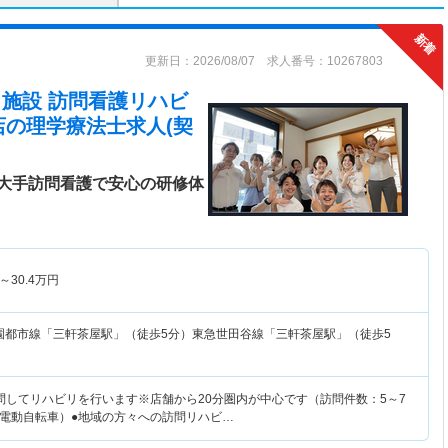
更新日：2026/08/07 求人番号：10267803
在宅・施設 訪問看護リハビ
店
の理学療法士求人(契
大手訪問看護で安心の研修体
～
30.4
万円
園都市線「三軒茶屋駅」（徒歩5分）東急世田谷線「三軒茶屋駅」（徒歩5
問してリハビリを行います※店舗から20分圏内が中心です（訪問件数：5～7
電動自転車）●地域の方々への訪問リハビ…