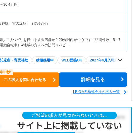
～
30.4
万円
田谷線「宮の坂駅」（徒歩7分）
問してリハビリを行います※店舗から20分圏内が中心です（訪問件数：5～7
電動自転車）●地域の方々への訪問リハビ…
託児所・育児補助
積極採用中
WEB面接OK
2027年4月入職可
夏～
詳細を見る
この求人を問い合わせる
LE.O.VE 株式会社の求人一覧