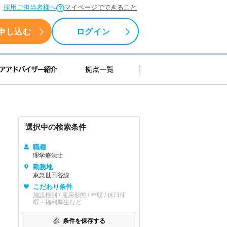
採用ご担当者様へ
マイページでできること
申し込む
ログイン
援情報
キャリアアドバイザー紹介
拠点一覧
選択中の検索条件
職種
理学療法士
勤務地
東急世田谷線
こだわり条件
施設種別 / 雇用形態 / 年収 / 休日休
暇・福利厚生など
条件を保存する