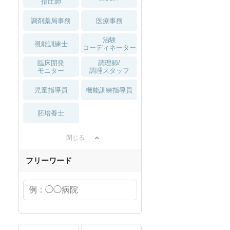
指圧師
調剤薬局事務
医療事務
治験
視能訓練士
コーディネーター
臨床開発
調理師/
モニター
調理スタッフ
児童指導員
機能訓練指導員
胚培養士
閉じる
フリーワード