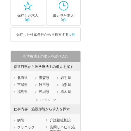
保存した求人
最近見た求人
0件
0件
保存した検索条件から再検索する
0件
理学療法士の求人を絞り込む
都道府県から理学療法士の求人を探す
北海道
青森県
岩手県
宮城県
秋田県
山形県
福島県
茨城県
栃木県
群馬県
埼玉県
千葉県
もっと見る
東京都
神奈川県
新潟県
仕事内容・施設形態から求人を探す
山梨県
長野県
富山県
石川県
福井県
岐阜県
病院
介護福祉施設
静岡県
愛知県
三重県
クリニック
訪問リハビリ(在