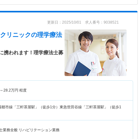
更新日：2025/10/01 求人番号：9038521
クリニック
の理学療法
に携われます！理学療法士募
～
28.2
万円
程度
園都市線「三軒茶屋駅」（徒歩1分）東急世田谷線「三軒茶屋駅」（徒歩1
法士業務全般 リハビリテーション業務