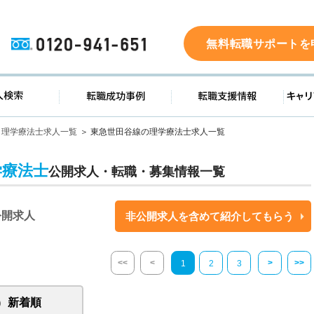
0120-941-651
無料転職サポートを
ド
求人検索
転職成功事例
転職支
理学療法士求人一覧
東急世田谷線の理学療法士求人一覧
学療法士
公開求人・転職・募集情報一覧
公開求人
非公開求人を含めて紹介してもらう
<<
<
>
>>
1
2
3
新着順