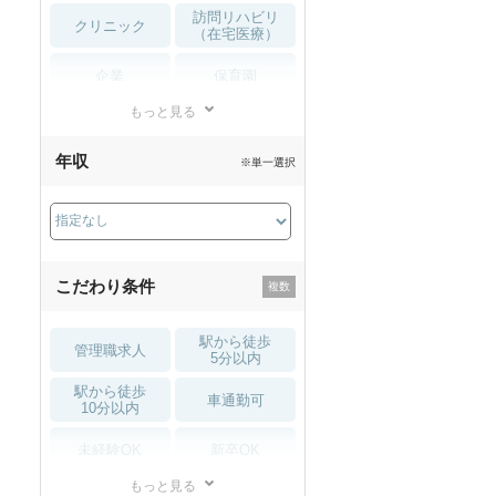
訪問リハビリ
秋入職可
1月入職可
クリニック
（在宅医療）
企業
保育園
もっと見る
小児リハビリ
整骨院
年収
※単一選択
接骨院
訪問マッサージ
薬局・
その他
ドラッグストア
こだわり条件
駅から徒歩
管理職求人
5分以内
駅から徒歩
車通勤可
10分以内
未経験OK
新卒OK
もっと見る