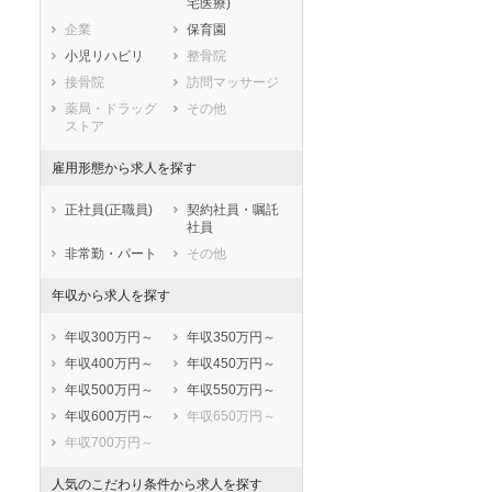
宅医療)
滋賀県
京都府
大阪府
企業
保育園
兵庫県
奈良県
和歌山県
小児リハビリ
整骨院
鳥取県
島根県
岡山県
接骨院
訪問マッサージ
広島県
山口県
徳島県
薬局・ドラッグ
その他
香川県
愛媛県
高知県
ストア
福岡県
佐賀県
長崎県
雇用形態から求人を探す
熊本県
大分県
宮崎県
鹿児島県
沖縄県
正社員(正職員)
契約社員・嘱託
社員
非常勤・パート
その他
年収から求人を探す
年収300万円～
年収350万円～
年収400万円～
年収450万円～
年収500万円～
年収550万円～
年収600万円～
年収650万円～
年収700万円～
人気のこだわり条件から求人を探す