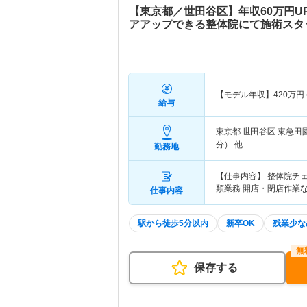
【東京都／世田谷区】年収60万円U
アアップできる整体院にて施術スタ
【モデル年収】
420
万円
給与
東京都 世田谷区
東急田
分） 他
勤務地
【仕事内容】 整体院チ
類業務 開店・閉店作業
仕事内容
駅から徒歩5分以内
新卒OK
残業少な
保存する