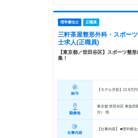
理学療法士
正職員
三軒茶屋整形外科・スポーツ
士求人(正職員)
【東京都／世田谷区】スポーツ整形
集！
【モデル月収】
22.8
万円
給与
東京都 世田谷区
東急田
分） 他
勤務地
【仕事内容】 ■理学療
仕事内容