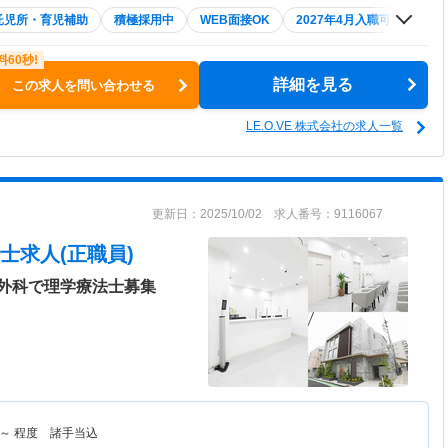
託児所・育児補助
積極採用中
WEB面接OK
2027年4月入職可
夏～
詳細を見る
この求人を問い合わせる
LE.O.VE 株式会社の求人一覧
更新日：2025/10/02 求人番号：9116067
士求人(正職員)
外科で理学療法士募集
～
程度 諸手当込