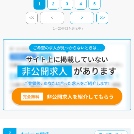
1
2
3
4
5
<<
<
>
>>
（1～20件目を表示中）