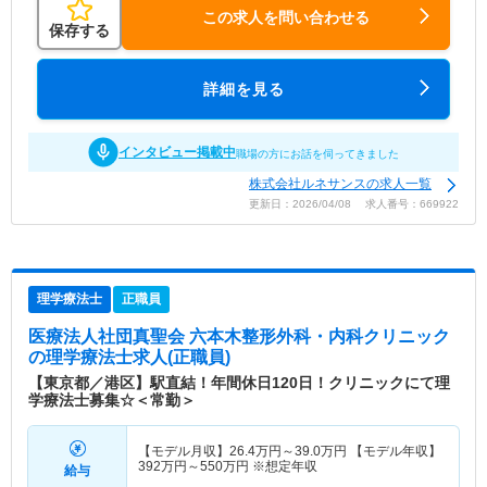
この求人を問い合わせる
保存する
詳細を見る
インタビュー掲載中
職場の方にお話を伺ってきました
株式会社ルネサンスの求人一覧
更新日：2026/04/08 求人番号：669922
理学療法士
正職員
医療法人社団真聖会 六本木整形外科・内科クリニック
の理学療法士求人(正職員)
【東京都／港区】駅直結！年間休日120日！クリニックにて理
学療法士募集☆＜常勤＞
【モデル月収】
26.4
万円～
39.0
万円
【モデル年収】
392
万円～
550
万円
※想定年収
給与