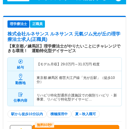
理学療法士
正職員
株式会社ルネサンス ルネサンス 元氣ジム光が丘
の理学
療法士求人(正職員)
【東京都／練馬区】理学療法士がやりたいことにチャレンジで
きる環境！ 運動特化型デイサービス
【モデル月収】
29.0
万円～
31.0
万円
程度
給与
東京都 練馬区
都営大江戸線「光が丘駅」（徒歩10
分）
勤務地
リハビリ特化型通所介護施設での個別リハビリ ・新
事業、リハビリ特化型デイサービ…
仕事内容
駅から徒歩10分以内
積極採用中
夏～秋入職可