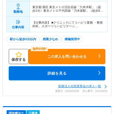
東京都 港区
東京メトロ日比谷線「六本木駅」（徒
歩1分）東京メトロ千代田線「乃木坂駅」（徒歩8
勤務地
分） 他
【仕事内容】 ■クリニックにてリハビリ業務 ・整形
外科、スポーツリハビリテーシ…
仕事内容
駅から徒歩5分以内
残業少なめ
積極採用中
この求人を問い合わせる
保存する
詳細を見る
医療法人社団真聖会の求人一覧
更新日：2026/03/05 求人番号：10116452
理学療法士
正職員