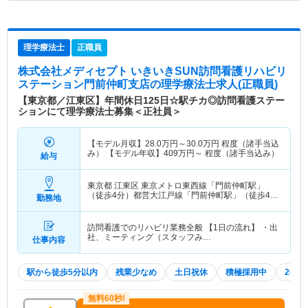
理学療法士
正職員
株式会社メディセプト いきいきSUN訪問看護リハビリ
ステーション門前仲町支店
の理学療法士求人(正職員)
【東京都／江東区】年間休日125日☆駅チカ◎訪問看護ステー
ションにて理学療法士募集＜正社員＞
【モデル月収】
28.0
万円～
30.0
万円
程度（諸手当込
み） 【モデル年収】
409
万円～
程度（諸手当込み）
給与
東京都 江東区
東京メトロ東西線「門前仲町駅」
（徒歩4分）都営大江戸線「門前仲町駅」（徒歩4
勤務地
分）
訪問看護でのリハビリ業務全般 【1日の流れ】 ・出
社、ミーティング（スタッフみ…
仕事内容
駅から徒歩5分以内
残業少なめ
土日祝休
積極採用中
202