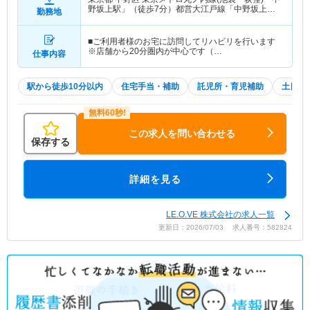
野坂上駅」（徒歩7分）都営大江戸線「中野坂上
勤務地
駅」（徒歩7分）
■ご利用者様のお宅に訪問してリハビリを行います
※店舗から20分圏内が中心です（…
仕事内容
駅から徒歩10分以内
住宅手当・補助
託児所・育児補助
土日祝
この求人を問い合わせる
保存する
詳細を見る
LE.O.VE 株式会社の求人一覧
更新日：2026/07/03 求人番号：582824