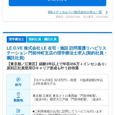
M&メディカルリハ株式会社の求人一覧
更新日：2026/07/08 求人番号：10164480
理学療法士
契約社員・嘱託社員
LE.O.VE 株式会社 LE 在宅・施設 訪問看護リハビリス
テーション 門前仲町支店
の理学療法士求人(契約社員・
嘱託社員)
【東京都／江東区】経験3年以上で年収456万＋インセンあり♪
原則正社員登用◎キャリア形成も叶う好待遇
【モデル月収】
32.9
万円～
程度 ※臨床経験2年以
上3年未満モデル
給与
東京都 江東区
東京メトロ東西線「門前仲町駅」
（徒歩3分）都営大江戸線「門前仲町駅」（徒歩3
勤務地
分）
■ご利用者様のお宅に訪問してリハビリを行います