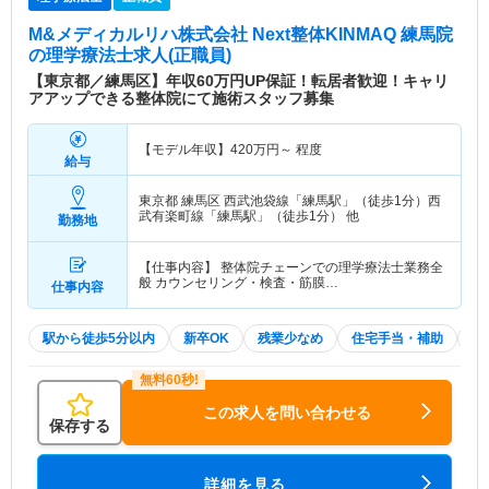
M&メディカルリハ株式会社 Next整体KINMAQ 練馬院
の理学療法士求人(正職員)
【東京都／練馬区】年収60万円UP保証！転居者歓迎！キャリ
アアップできる整体院にて施術スタッフ募集
【モデル年収】
420
万円～
程度
給与
東京都 練馬区
西武池袋線「練馬駅」（徒歩1分）西
武有楽町線「練馬駅」（徒歩1分） 他
勤務地
【仕事内容】 整体院チェーンでの理学療法士業務全
般 カウンセリング・検査・筋膜…
仕事内容
駅から徒歩5分以内
新卒OK
残業少なめ
住宅手当・補助
積
この求人を問い合わせる
保存する
詳細を見る