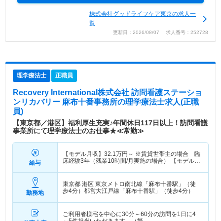
株式会社グッドライフケア東京の求人一
覧
更新日：2026/08/07 求人番号：252728
理学療法士
正職員
Recovery International株式会社 訪問看護ステーショ
ンリカバリー 麻布十番事務所
の理学療法士求人(正職
員)
【東京都／港区】福利厚生充実♪年間休日117日以上！訪問看護
事業所にて理学療法士のお仕事★≪常勤≫
【モデル月収】
32.1
万円～
※賃貸世帯主の場合 臨
床経験3年（残業10時間/月実施の場合） 【モデル年
給与
収】
415
万円～
程度 ※賃貸世帯主の場合 臨床経
験3年（残業10時間/月実施の場合）
東京都 港区
東京メトロ南北線「麻布十番駅」（徒
歩4分）都営大江戸線「麻布十番駅」（徒歩4分）
勤務地
ご利用者様宅を中心に30分～60分の訪問を1日に4