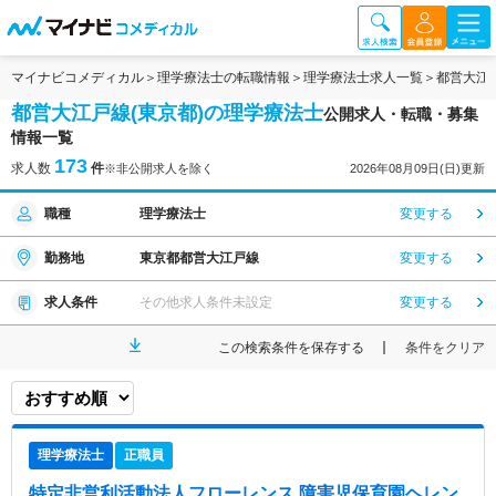
マイナビコメディカル
理学療法士の転職情報
理学療法士求人一覧
都営大江
都営大江戸線(東京都)の理学療法士
公開求人・転職・募集
情報一覧
173
求人数
件
※非公開求人を除く
2026年08月09日(日)更新
職種
理学療法士
変更する
勤務地
東京都都営大江戸線
変更する
求人条件
その他求人条件未設定
変更する
この検索条件を保存する
条件をクリア
理学療法士
正職員
特定非営利活動法人フローレンス 障害児保育園ヘレン