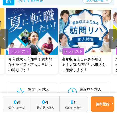
おすすめ特集
求人特集一覧
セラピスト
セラピスト
夏入職求人増加中！魅力的
高年収＆土日休みを狙え
なセラピスト求人は早いも
る！人気の訪問リハ求人を
の勝ちです！
ご紹介します！
保存した求人
最近見た求人
0件
0件
0
0
0
件
件
件
無料登録
保存した求人
最近見た求人
保存した条件
保存した検索条件から再検索する
0件