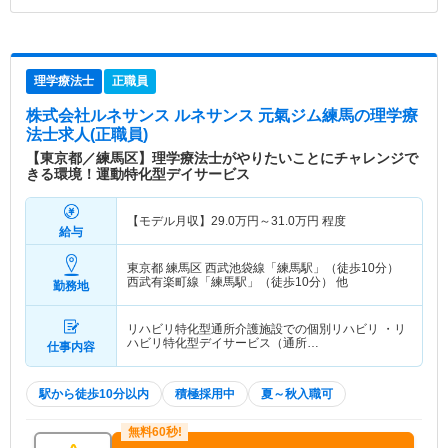
理学療法士
正職員
株式会社ルネサンス ルネサンス 元氣ジム練馬
の理学療
法士求人(正職員)
【東京都／練馬区】理学療法士がやりたいことにチャレンジで
きる環境！運動特化型デイサービス
【モデル月収】
29.0
万円～
31.0
万円
程度
給与
東京都 練馬区
西武池袋線「練馬駅」（徒歩10分）
西武有楽町線「練馬駅」（徒歩10分） 他
勤務地
リハビリ特化型通所介護施設での個別リハビリ ・リ
ハビリ特化型デイサービス（通所…
仕事内容
駅から徒歩10分以内
積極採用中
夏～秋入職可