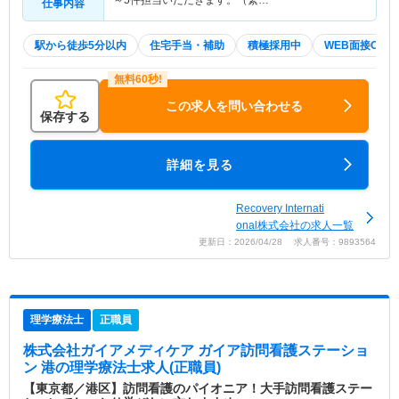
～5件担当いただきます。（繁…
仕事内容
駅から徒歩5分以内
住宅手当・補助
積極採用中
WEB面接OK
この求人を問い合わせる
保存する
詳細を見る
Recovery Internati
onal株式会社の求人一覧
更新日：2026/04/28 求人番号：9893564
理学療法士
正職員
株式会社ガイアメディケア ガイア訪問看護ステーショ
ン 港
の理学療法士求人(正職員)
【東京都／港区】訪問看護のパイオニア！大手訪問看護ステー