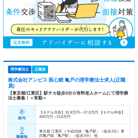
理学療法士
正職員
株式会社アンビス 医心館 亀戸
の理学療法士求人(正職
員)
【東京都/江東区】駅チカ徒歩3分☆有料老人ホームにて理学療
法士募集！＜常勤＞
【モデル月収】
33.8
万円～
37.8
万円
【モデル年収】
469
万円～
519
万円
給与
東京都 江東区
ＪＲ総武線「亀戸駅」（徒歩3分）東
武亀戸線「亀戸駅」（徒歩3分） 他
勤務地