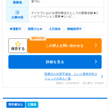
車7分）
勤務地
デイケアにおける理学療法士としての業務全般 ■リ
ハビリテーション業務 ■リハビ…
仕事内容
車通勤可
残業少なめ
土日祝休
積極採用中
この求人を問い合わせる
保存する
詳細を見る
医療法人社団平成会 たいら整形外科ク
リニックの求人一覧
更新日：2026/05/26 求人番号：578284
理学療法士
正職員