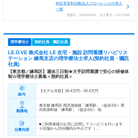
特定非営利活動法人フローレンスの求人
一覧
更新日：2026/08/06 求人番号：10172888
理学療法士
契約社員・嘱託社員
LE.O.VE 株式会社 LE 在宅・施設 訪問看護リハビリス
テーション 練馬支店
の理学療法士求人(契約社員・嘱託
社員)
【東京都／練馬区】週休三日制★大手訪問看護で安心の研修体
制☆理学療法士募集＜契約社員＞
【モデル月収】
30.4
万円～
30.4
万円
給与
東京都 練馬区
西武池袋線「練馬駅」（徒歩3分）西
武有楽町線「練馬駅」（徒歩3分） 他
勤務地
■ご利用者様のお宅に訪問してリハビリを行います
※店舗から20分圏内が中心です（…
仕事内容