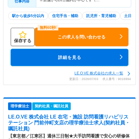
※店舗から20分圏内が中心です（…
仕事内容
駅から徒歩5分以内
住宅手当・補助
託児所・育児補助
土日祝休
この求人を問い合わせる
保存する
詳細を見る
LE.O.VE 株式会社の求人一覧
更新日：2026/07/03 求人番号：9016994
理学療法士
契約社員・嘱託社員
LE.O.VE 株式会社 LE 在宅・施設 訪問看護リハビリス
テーション 門前仲町支店
の理学療法士求人(契約社員・
嘱託社員)
【東京都／江東区】週休三日制★大手訪問看護で安心の研修体