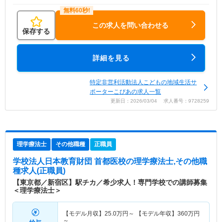
この求人を問い合わせる
保存する
詳細を見る
特定非営利活動法人こどもの地域生活サ
ポーターこぴあの求人一覧
更新日：2026/03/04 求人番号：9728259
理学療法士
その他職種
正職員
学校法人日本教育財団 首都医校
の理学療法士,その他職
種求人(正職員)
【東京都／新宿区】駅チカ／希少求人！専門学校での講師募集
＜理学療法士＞
【モデル月収】
25.0
万円～
【モデル年収】
360
万円
～