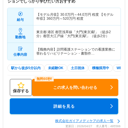
ションでしっかり学びたい方おすすめ
【モデル月収】
30.0
万円～
44.0
万円
程度 【モデル
年収】
360
万円～
520
万円
程度
給与
東京都 港区
都営浅草線「大門(東京)駅」（徒歩2
分）都営大江戸線「大門(東京)駅」（徒歩2分）
勤務地
【職務内容】訪問看護ステーションでの看護業務に
替わるリハビリテーション・書類作…
仕事内容
駅から徒歩5分以内
未経験OK
土日祝休
積極採用中
WEB面
この求人を問い合わせる
保存する
詳細を見る
株式会社ガイアメディケアの求人一覧
更新日：2026/04/27 求人番号：495566