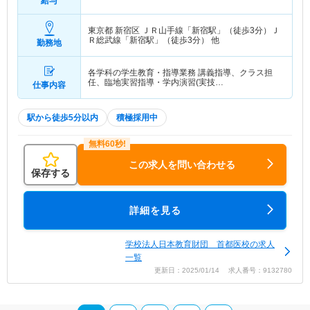
給与
東京都 新宿区
ＪＲ山手線「新宿駅」（徒歩3分）Ｊ
Ｒ総武線「新宿駅」（徒歩3分） 他
勤務地
各学科の学生教育・指導業務 講義指導、クラス担
任、臨地実習指導・学内演習(実技…
仕事内容
駅から徒歩5分以内
積極採用中
この求人を問い合わせる
保存する
詳細を見る
学校法人日本教育財団 首都医校の求人
一覧
更新日：2025/01/14 求人番号：9132780