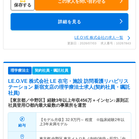
この求人を問い合わせる
保存する
詳細を見る
LE.O.VE 株式会社の求人一覧
更新日：2026/07/03 求人番号：10267843
理学療法士
契約社員・嘱託社員
LE.O.VE 株式会社 LE 在宅・施設 訪問看護リハビリス
テーション 新宿支店
の理学療法士求人(契約社員・嘱託
社員)
【東京都／中野区】経験3年以上年収456万＋インセン♪原則正
社員登用◎都内最大級数の事業所を運営
【モデル月収】
32.9
万円～
程度 ※臨床経験2年以
上3年未満モデル
給与
東京都 中野区
東京メトロ丸ノ内線(池袋－荻窪)「中