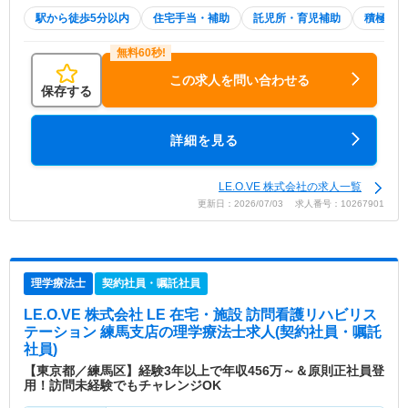
駅から徒歩5分以内
住宅手当・補助
託児所・育児補助
積極採用
この求人を問い合わせる
保存する
詳細を見る
LE.O.VE 株式会社の求人一覧
更新日：2026/07/03 求人番号：10267901
理学療法士
契約社員・嘱託社員
LE.O.VE 株式会社 LE 在宅・施設 訪問看護リハビリス
テーション 練馬支店
の理学療法士求人(契約社員・嘱託
社員)
【東京都／練馬区】経験3年以上で年収456万～＆原則正社員登
用！訪問未経験でもチャレンジOK