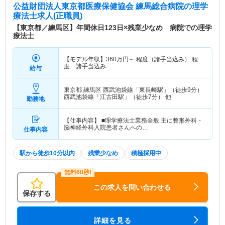
公益財団法人東京都医療保健協会 練馬総合病院
の理学
療法士求人(正職員)
【東京都／練馬区】年間休日123日×残業少なめ 病院での理学
療法士
【モデル年収】
360
万円～
程度（諸手当込み） 程
度 諸手当込み
給与
東京都 練馬区
西武池袋線「東長崎駅」（徒歩9分）
西武池袋線「江古田駅」（徒歩7分） 他
勤務地
【仕事内容】 ■理学療法士業務全般 主に整形外科・
脳神経外科入院患者さんへの…
仕事内容
駅から徒歩10分以内
残業少なめ
積極採用中
この求人を問い合わせる
保存する
詳細を見る