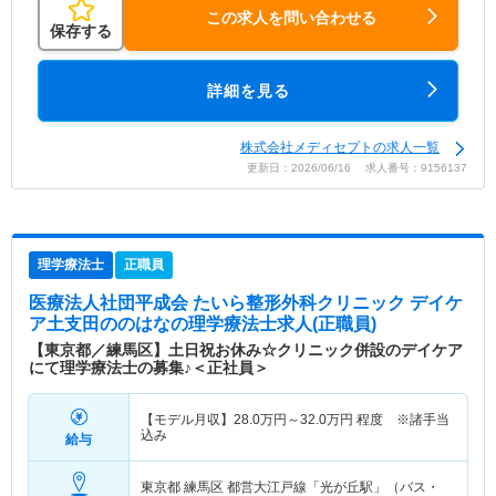
この求人を問い合わせる
保存する
詳細を見る
株式会社メディセプトの求人一覧
更新日：2026/06/16 求人番号：9156137
理学療法士
正職員
医療法人社団平成会 たいら整形外科クリニック デイケ
ア土支田ののはな
の理学療法士求人(正職員)
【東京都／練馬区】土日祝お休み☆クリニック併設のデイケア
にて理学療法士の募集♪＜正社員＞
【モデル月収】
28.0
万円～
32.0
万円
程度 ※諸手当
込み
給与
東京都 練馬区
都営大江戸線「光が丘駅」（バス・