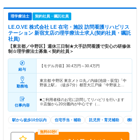
理学療法士
契約社員・嘱託社員
LE.O.VE 株式会社 LE 在宅・施設 訪問看護リハビリス
テーション 新宿支店
の理学療法士求人(契約社員・嘱託
社員)
【東京都／中野区】週休三日制★大手訪問看護で安心の研修体
制☆理学療法士募集＜契約社員＞
【モデル月収】
30.4
万円～
30.4
万円
給与
東京都 中野区
東京メトロ丸ノ内線(池袋－荻窪)「中
野坂上駅」（徒歩7分）都営大江戸線「中野坂上
勤務地
駅」（徒歩7分）
■ご利用者様のお宅に訪問してリハビリを行います
※店舗から20分圏内が中心です（…
仕事内容
駅から徒歩10分以内
住宅手当・補助
託児所・育児補助
積極採