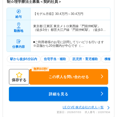
制☆理学療法士募集＜契約社員＞
【モデル月収】
30.4
万円～
30.4
万円
給与
東京都 江東区
東京メトロ東西線「門前仲町駅」
（徒歩3分）都営大江戸線「門前仲町駅」（徒歩3
勤務地
分）
■ご利用者様のお宅に訪問してリハビリを行います
※店舗から20分圏内が中心です（…
仕事内容
駅から徒歩5分以内
住宅手当・補助
託児所・育児補助
積極採用
この求人を問い合わせる
保存する
詳細を見る
LE.O.VE 株式会社の求人一覧
更新日：2026/07/03 求人番号：10267834