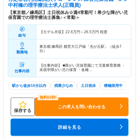
中村橋
の理学療法士求人(正職員)
【東京都／練馬区】土日祝休み☆週4常勤可！希少な障がい児
保育園での理学療法士募集♪＜常勤＞
【モデル月収】
22.6
万円～
26.5
万円
程度
給与
東京都 練馬区
都営大江戸線「光が丘駅」（徒歩7
分）
勤務地
【仕事内容】 ■障がい児保育園にて児童療育業務 ・
未就学障がい児の保育 ・各種…
仕事内容
駅から徒歩10分以内
残業少なめ
土日祝休
積極採用中
この求人を問い合わせる
保存する
詳細を見る