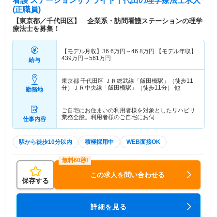
看護 ステーションサテライト千代田
の理学療法士求人
(正職員)
【東京都／千代田区】 企業系・訪問看護ステーションの理学
療法士を募集！
【モデル月収】
36.6
万円～
46.8
万円
【モデル年収】
439
万円～
561
万円
給与
東京都 千代田区
ＪＲ総武線「飯田橋駅」（徒歩11
分）ＪＲ中央線「飯田橋駅」（徒歩11分） 他
勤務地
ご自宅にお住まいの利用者様を対象としたリハビリ
業務全般。利用者様のご自宅にお伺…
仕事内容
駅から徒歩10分以内
積極採用中
WEB面接OK
この求人を問い合わせる
保存する
詳細を見る