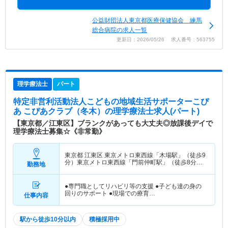
公益財団法人東京都医療保健協会 練馬
総合病院の求人一覧
更新日：2026/05/26 求人番号：563755
理学療法士
パート
特定非営利活動法人こどもの地域生活サポーターこぴ
あ こぴあクラブ（冬木）
の理学療法士求人(パート)
【東京都／江東区】ブランクがあっても大丈夫◎放課後デイで
理学療法士募集☆《非常勤》
東京都 江東区
東京メトロ東西線「木場駅」（徒歩9
分）東京メトロ東西線「門前仲町駅」（徒歩8分）
勤務地
他
●専門職としてリハビリ等の支援 ●子ども達の身の
回りのサポート ●現場での療育…
仕事内容
駅から徒歩10分以内
積極採用中