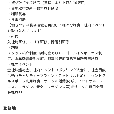
・資格取得支援制度（資格により上限8-10万円）
・資格取得更新手数料負担制度
・制服貸与
・食事補助
【働きやすい職場環境を目指して様々な制度・社内イベント
を取り入れています】
・研修
入社時研修、ＯＪＴ研修、階層別研修
・制度
スタッフ紹介制度（謝礼金あり）、ゴールインボーナス制
度、永年勤続表彰制度、顧客満足度優秀事業所表彰制度
・社内イベント
全社決起総会、社内イベント（ボウリング大会）、社会貢献
活動（チャリティーマラソン・フットサル参加）、セントラ
ルスポーツ利用制度、サークル活動(野球、フットサル、テ
ニス、マラソン、音楽、フラダンス等)※サークル費用全額
会社負担
勤務地