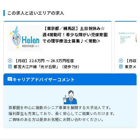
この求人と近いエリアの求人
【東京都／練馬区】土日祝休み☆
週4常勤可！希少な障がい児保育園
での理学療法士募集♪＜常勤＞
【月収】22.6万円 ～ 26.5万円程度
【月収】3
都営大江戸線「光が丘駅」（徒歩7分）
東京メト
キャリアアドバイザーコメント
首都圏を中心に複数のシニア事業を展開する大手法人です。
福利厚生も充実しており、長く安心してご就業いただけます。
ご興味のある方は是非お気軽にお問い合わせください。