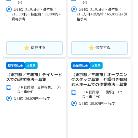
分）
分）
【月収】31.0万円 ～ 基本給：
【月収】31.0万円 ～ 基本給：
215,000円＋技能給：65,000円＋
21.5万円＋技能給：65,000円＋資
資格手当
格手当
保存する
保存する
正社員
正社員
理学療法士
作業療法士
【東京都／三鷹市】デイサービ
【東京都／三鷹市】オープニン
スでの理学療法士募集
グスタッフ募集！介護付き有料
老人ホームでの作業療法士募集
ＪＲ総武線「吉祥寺駅」（バ
ス・車6分）
ＪＲ総武線「三鷹駅」（バ
ス・車11分）
【月収】29.0万円 ～ 程度
【月収】29.0万円 ～ 程度