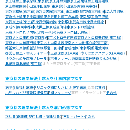
京王線
京王相模原線(東京都)
京王井の頭線
京王高尾線
京王競馬場線
京王動物園線
小田急小田原線(東京都)
小田急多摩線(東京都)
東急東横線(東京都)
東急目黒線(東京都)
東急田園都市線(東京都)
東急大井町線
東急池上線
東急多摩川線
東急世田谷線
京急本線(東京都)
京急空港線
東武東上線(東京都)
東武伊勢崎線(東京都)
東武亀戸線
東武大師線
京成本線(東京都)
京成押上線
京成金町線
東京メトロ銀座線
東京メトロ丸ノ内線(池袋－荻窪)
東京メトロ日比谷線
東京メトロ東西線(東京都)
東京メトロ千代田線
東京メトロ有楽町線(東京都)
東京メトロ半蔵門線
東京メトロ南北線
東京メトロ副都心線(東京都)
都営大江戸線
都営浅草線
都営三田線
都営新宿線(東京都)
都電荒川線
都営日暮里・舎人ライナー
埼玉高速鉄道(東京都)
つくばエクスプレス(東京都)
ゆりかもめ
多摩モノレール
東京モノレール
東京臨海高速鉄道りんかい線
北総鉄道北総線(東京都)
ＪＲ上野東京ライン(東京都)
京王新線
東京都の理学療法士求人を仕事内容で探す
病院
介護福祉施設
クリニック
訪問リハビリ(在宅医療)
企業
保育園
小児リハビリ
整骨院
接骨院
訪問マッサージ
薬局・ドラッグストア
その他
東京都の理学療法士求人を雇用形態で探す
正社員(正職員)
契約社員・嘱託社員
非常勤・パート
その他