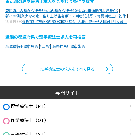
東京都の理学療法士求人をこだわり条件で探す
管理職求人
駅から徒歩5分以内
駅から徒歩10分以内
車通勤可
未経験OK
新卒OK
残業少なめ
寮・借り上げ
住宅手当・補助
託児所・育児補助
土日祝休
無資格 OK
積極採用中
WEB面接OK
2027年4月入職可
夏～秋入職可
1月入職可
近隣の都道府県で理学療法士求人を再検索
茨城県
栃木県
群馬県
埼玉県
千葉県
神奈川県
山梨県
理学療法士の求人をすべて見る
専門サイト
理学療法士（PT）
作業療法士（OT）
言語聴覚士（ST）