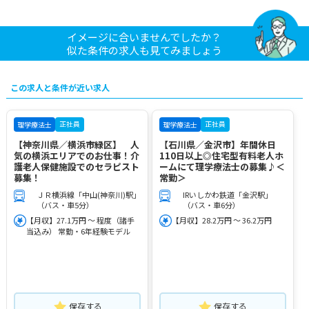
イメージに合いませんでしたか？
似た条件の求人も見てみましょう
この求人と条件が近い求人
正社員
正社員
理学療法士
理学療法士
【神奈川県／横浜市緑区】 人
【石川県／金沢市】年間休日
気の横浜エリアでのお仕事！介
110日以上◎住宅型有料老人ホ
護老人保健施設でのセラピスト
ームにて理学療法士の募集♪＜
募集！
常勤＞
ＪＲ横浜線「中山(神奈川)駅」
IRいしかわ鉄道「金沢駅」
（バス・車5分）
（バス・車6分）
【月収】27.1万円 ～ 程度（諸手
【月収】28.2万円 ～ 36.2万円
当込み） 常勤・6年経験モデル
保存する
保存する