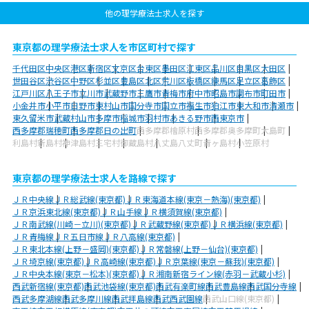
他の理学療法士求人を探す
東京都の理学療法士求人を市区町村で探す
千代田区
中央区
港区
新宿区
文京区
台東区
墨田区
江東区
品川区
目黒区
大田区
世田谷区
渋谷区
中野区
杉並区
豊島区
北区
荒川区
板橋区
練馬区
足立区
葛飾区
江戸川区
八王子市
立川市
武蔵野市
三鷹市
青梅市
府中市
昭島市
調布市
町田市
小金井市
小平市
日野市
東村山市
国分寺市
国立市
福生市
狛江市
東大和市
清瀬市
東久留米市
武蔵村山市
多摩市
稲城市
羽村市
あきる野市
西東京市
西多摩郡瑞穂町
西多摩郡日の出町
西多摩郡檜原村
西多摩郡奥多摩町
大島町
利島村
新島村
神津島村
三宅村
御蔵島村
八丈島八丈町
青ヶ島村
小笠原村
東京都の理学療法士求人を路線で探す
ＪＲ中央線
ＪＲ総武線(東京都)
ＪＲ東海道本線(東京－熱海)(東京都)
ＪＲ京浜東北線(東京都)
ＪＲ山手線
ＪＲ横須賀線(東京都)
ＪＲ南武線(川崎－立川)(東京都)
ＪＲ武蔵野線(東京都)
ＪＲ横浜線(東京都)
ＪＲ青梅線
ＪＲ五日市線
ＪＲ八高線(東京都)
ＪＲ東北本線(上野－盛岡)(東京都)
ＪＲ常磐線(上野－仙台)(東京都)
ＪＲ埼京線(東京都)
ＪＲ高崎線(東京都)
ＪＲ京葉線(東京－蘇我)(東京都)
ＪＲ中央本線(東京－松本)(東京都)
ＪＲ湘南新宿ライン線(赤羽－武蔵小杉)
西武新宿線(東京都)
西武池袋線(東京都)
西武有楽町線
西武豊島線
西武国分寺線
西武多摩湖線
西武多摩川線
西武拝島線
西武西武園線
西武山口線(東京都)