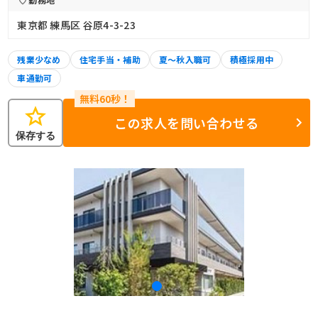
東京都 練馬区 谷原4-3-23
残業少なめ
住宅手当・補助
夏～秋入職可
積極採用中
車通勤可
star
この求人を問い合わせる
保存する