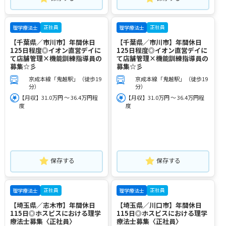
正社員
正社員
理学療法士
理学療法士
【千葉県／市川市】年間休日
【千葉県／市川市】年間休日
125日程度◎イオン直営デイに
125日程度◎イオン直営デイに
て店舗管理×機能訓練指導員の
て店舗管理×機能訓練指導員の
募集☆彡
募集☆彡
京成本線「鬼越駅」（徒歩19
京成本線「鬼越駅」（徒歩19
分）
分）
【月収】31.0万円 ～ 36.4万円程
【月収】31.0万円 ～ 36.4万円程
度
度
保存する
保存する
正社員
正社員
理学療法士
理学療法士
【埼玉県／志木市】年間休日
【埼玉県／川口市】年間休日
115日◎ホスピスにおける理学
115日◎ホスピスにおける理学
療法士募集〈正社員〉
療法士募集〈正社員〉