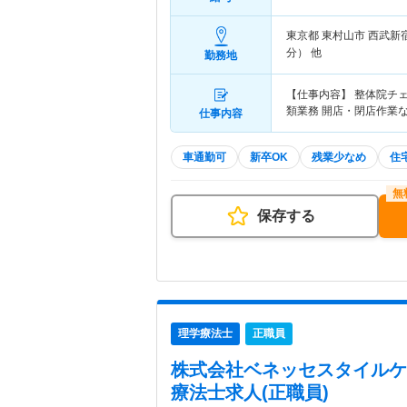
東京都 東村山市
西武新
分） 他
勤務地
【仕事内容】 整体院チ
類業務 開店・閉店作業
仕事内容
車通勤可
新卒OK
残業少なめ
住
保存する
理学療法士
正職員
株式会社ベネッセスタイルケ
療法士求人(正職員)