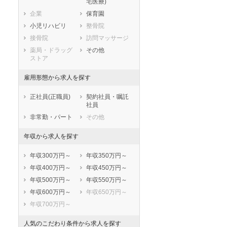
宅医療)
滋賀県
京都府
大阪府
企業
保育園
兵庫県
奈良県
和歌山県
小児リハビリ
整骨院
鳥取県
島根県
岡山県
接骨院
訪問マッサージ
広島県
山口県
徳島県
薬局・ドラッグ
その他
香川県
愛媛県
高知県
ストア
福岡県
佐賀県
長崎県
雇用形態から求人を探す
熊本県
大分県
宮崎県
鹿児島県
沖縄県
正社員(正職員)
契約社員・嘱託
社員
非常勤・パート
その他
年収から求人を探す
年収300万円～
年収350万円～
年収400万円～
年収450万円～
年収500万円～
年収550万円～
年収600万円～
年収650万円～
年収700万円～
人気のこだわり条件から求人を探す