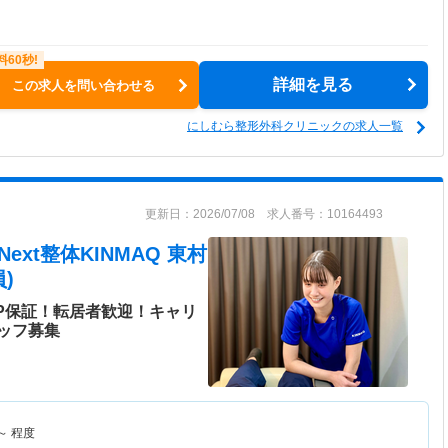
詳細を見る
この求人を問い合わせる
にしむら整形外科クリニックの求人一覧
更新日：2026/07/08 求人番号：10164493
xt整体KINMAQ 東村
)
P保証！転居者歓迎！キャリ
ッフ募集
～
程度