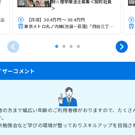
常
制☆理学療法士募集＜契約社員
＞
当込
【月収】30.4万円 ～ 30.4万円
東京メトロ丸ノ内線(池袋－荻窪)「四谷三丁目駅」（徒歩4分）
イザーコメント
者の方まで幅広い年齢のご利用者様がおりますので、たくさ
す。
外勉強会など学びの環境が整っておりスキルアップを目指さ