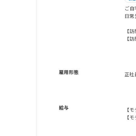
ご自
日常
【訪
【訪
雇用形態
正社
給与
【モ
【モ