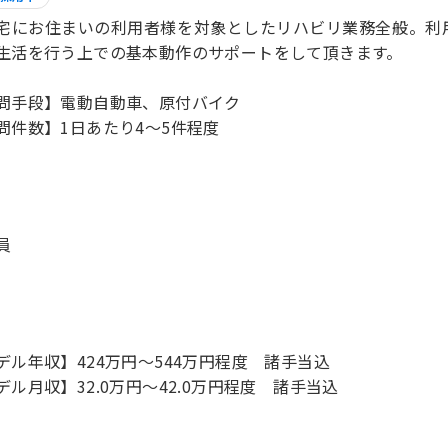
宅にお住まいの利用者様を対象としたリハビリ業務全般。利
生活を行う上での基本動作のサポートをして頂きます。
問手段】電動自動車、原付バイク
問件数】1日あたり4～5件程度
員
デル年収】424万円〜544万円程度 諸手当込
デル月収】32.0万円〜42.0万円程度 諸手当込