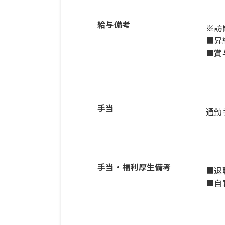
給与備考
※訪
■昇
■賞
手当
通勤
手当・福利厚生備考
■退
■自