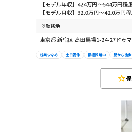
【モデル年収】424万円〜544万円程
【モデル月収】32.0万円〜42.0万円
勤務地
東京都 新宿区 高田馬場1-24-27ドゥ
残業少なめ
土日祝休
積極採用中
駅から徒歩
star
保