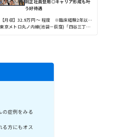
則正社員登用◎キャリア形成も叶
う好待遇
【月収】32.9万円 ～ 程度 ※臨床経験2年以上3年未満モデル
東京メトロ丸ノ内線(池袋－荻窪)「四谷三丁目駅」（徒歩4分）
都営新宿線
んの症例をみる
れる方にもオス