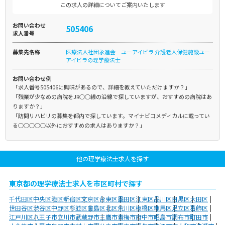
この求人の詳細についてご案内いたします
お問い合わせ
505406
求人番号
募集先名称
医療法人社団永進会 ユーアイビラ 介護老人保健施設ユー
アイビラの理学療法士
お問い合わせ例
「求人番号505406に興味があるので、詳細を教えていただけますか？」
「残業が少なめの病院をJR○○線の沿線で探していますが、おすすめの病院はあ
りますか？」
「訪問リハビリの募集を都内で探しています。マイナビコメディカルに載ってい
る○○○○○以外におすすめの求人はありますか？」
他の理学療法士求人を探す
東京都の理学療法士求人を市区町村で探す
千代田区
中央区
港区
新宿区
文京区
台東区
墨田区
江東区
品川区
目黒区
大田区
世田谷区
渋谷区
中野区
杉並区
豊島区
北区
荒川区
板橋区
練馬区
足立区
葛飾区
江戸川区
八王子市
立川市
武蔵野市
三鷹市
青梅市
府中市
昭島市
調布市
町田市