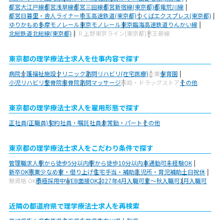
都営大江戸線
都営浅草線
都営三田線
都営新宿線(東京都)
都電荒川線
都営日暮里・舎人ライナー
埼玉高速鉄道(東京都)
つくばエクスプレス(東京都)
ゆりかもめ
多摩モノレール
東京モノレール
東京臨海高速鉄道りんかい線
北総鉄道北総線(東京都)
ＪＲ上野東京ライン(東京都)
京王新線
東京都の理学療法士求人を仕事内容で探す
病院
介護福祉施設
クリニック
訪問リハビリ(在宅医療)
企業
保育園
小児リハビリ
整骨院
接骨院
訪問マッサージ
薬局・ドラッグストア
その他
東京都の理学療法士求人を雇用形態で探す
正社員(正職員)
契約社員・嘱託社員
非常勤・パート
その他
東京都の理学療法士求人をこだわり条件で探す
管理職求人
駅から徒歩5分以内
駅から徒歩10分以内
車通勤可
未経験OK
新卒OK
残業少なめ
寮・借り上げ
住宅手当・補助
託児所・育児補助
土日祝休
無資格 OK
積極採用中
WEB面接OK
2027年4月入職可
夏～秋入職可
1月入職可
近隣の都道府県で理学療法士求人を再検索