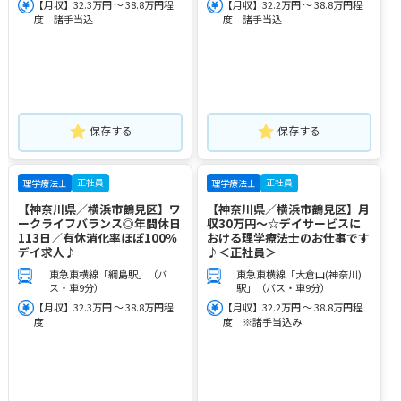
【月収】32.3万円 ～ 38.8万円程
【月収】32.2万円 ～ 38.8万円程
度 諸手当込
度 諸手当込
保存する
保存する
正社員
正社員
理学療法士
理学療法士
【神奈川県／横浜市鶴見区】ワ
【神奈川県／横浜市鶴見区】月
ークライフバランス◎年間休日
収30万円～☆デイサービスに
113日／有休消化率ほぼ100％
おける理学療法士のお仕事です
デイ求人♪
♪＜正社員＞
東急東横線「綱島駅」（バ
東急東横線「大倉山(神奈川)
ス・車9分）
駅」（バス・車9分）
【月収】32.3万円 ～ 38.8万円程
【月収】32.2万円 ～ 38.8万円程
度
度 ※諸手当込み