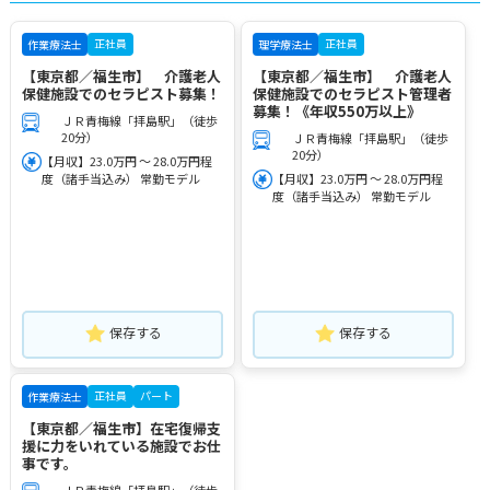
正社員
正社員
作業療法士
理学療法士
【東京都／福生市】 介護老人
【東京都／福生市】 介護老人
保健施設でのセラピスト募集！
保健施設でのセラピスト管理者
募集！《年収550万以上》
ＪＲ青梅線「拝島駅」（徒歩
20分）
ＪＲ青梅線「拝島駅」（徒歩
20分）
【月収】23.0万円 ～ 28.0万円程
度（諸手当込み） 常勤モデル
【月収】23.0万円 ～ 28.0万円程
度（諸手当込み） 常勤モデル
保存する
保存する
正社員
パート
作業療法士
【東京都／福生市】在宅復帰支
援に力をいれている施設でお仕
事です。