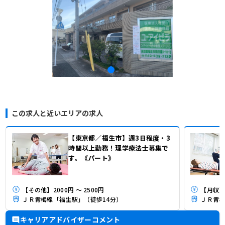
この求人と近いエリアの求人
【東京都／福生市】週3日程度・3
時間以上勤務！理学療法士募集で
す。《パート》
【その他】2000円 ～ 2500円
【月収】2
ＪＲ青梅線「福生駅」（徒歩14分）
ＪＲ青梅
キャリアアドバイザーコメント