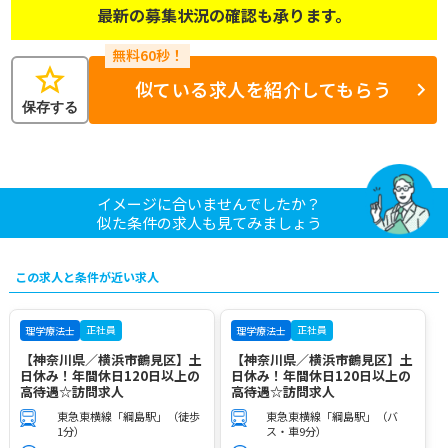
最新の募集状況の確認も承ります。
star
似ている求人を紹介してもらう
保存する
イメージに合いませんでしたか？
似た条件の求人も見てみましょう
この求人と条件が近い求人
正社員
正社員
理学療法士
理学療法士
【神奈川県／横浜市鶴見区】土
【神奈川県／横浜市鶴見区】土
日休み！年間休日120日以上の
日休み！年間休日120日以上の
高待遇☆訪問求人
高待遇☆訪問求人
東急東横線「綱島駅」（徒歩
東急東横線「綱島駅」（バ
1分）
ス・車9分）