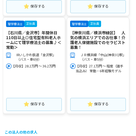
保存する
保存する
正社員
正社員
理学療法士
理学療法士
【石川県／金沢市】年間休日
【神奈川県／横浜市緑区】 人
110日以上◎住宅型有料老人ホ
気の横浜エリアでのお仕事！介
ームにて理学療法士の募集♪＜
護老人保健施設でのセラピスト
常勤＞
募集！
IRいしかわ鉄道「金沢駅」
ＪＲ横浜線「中山(神奈川)駅」
（バス・車6分）
（バス・車5分）
【月収】28.2万円 ～ 36.2万円
【月収】27.1万円 ～ 程度（諸手
当込み） 常勤・6年経験モデル
保存する
保存する
この法人の他の求人