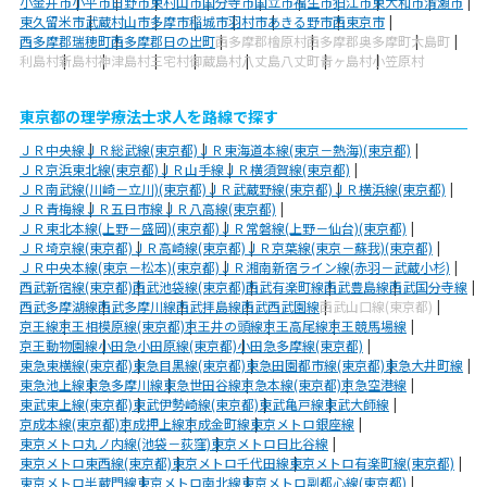
小金井市
小平市
日野市
東村山市
国分寺市
国立市
福生市
狛江市
東大和市
清瀬市
東久留米市
武蔵村山市
多摩市
稲城市
羽村市
あきる野市
西東京市
西多摩郡瑞穂町
西多摩郡日の出町
西多摩郡檜原村
西多摩郡奥多摩町
大島町
利島村
新島村
神津島村
三宅村
御蔵島村
八丈島八丈町
青ヶ島村
小笠原村
東京都の理学療法士求人を路線で探す
ＪＲ中央線
ＪＲ総武線(東京都)
ＪＲ東海道本線(東京－熱海)(東京都)
ＪＲ京浜東北線(東京都)
ＪＲ山手線
ＪＲ横須賀線(東京都)
ＪＲ南武線(川崎－立川)(東京都)
ＪＲ武蔵野線(東京都)
ＪＲ横浜線(東京都)
ＪＲ青梅線
ＪＲ五日市線
ＪＲ八高線(東京都)
ＪＲ東北本線(上野－盛岡)(東京都)
ＪＲ常磐線(上野－仙台)(東京都)
ＪＲ埼京線(東京都)
ＪＲ高崎線(東京都)
ＪＲ京葉線(東京－蘇我)(東京都)
ＪＲ中央本線(東京－松本)(東京都)
ＪＲ湘南新宿ライン線(赤羽－武蔵小杉)
西武新宿線(東京都)
西武池袋線(東京都)
西武有楽町線
西武豊島線
西武国分寺線
西武多摩湖線
西武多摩川線
西武拝島線
西武西武園線
西武山口線(東京都)
京王線
京王相模原線(東京都)
京王井の頭線
京王高尾線
京王競馬場線
京王動物園線
小田急小田原線(東京都)
小田急多摩線(東京都)
東急東横線(東京都)
東急目黒線(東京都)
東急田園都市線(東京都)
東急大井町線
東急池上線
東急多摩川線
東急世田谷線
京急本線(東京都)
京急空港線
東武東上線(東京都)
東武伊勢崎線(東京都)
東武亀戸線
東武大師線
京成本線(東京都)
京成押上線
京成金町線
東京メトロ銀座線
東京メトロ丸ノ内線(池袋－荻窪)
東京メトロ日比谷線
東京メトロ東西線(東京都)
東京メトロ千代田線
東京メトロ有楽町線(東京都)
東京メトロ半蔵門線
東京メトロ南北線
東京メトロ副都心線(東京都)