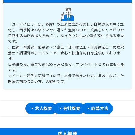
「ユーアイビラ」は、多摩川の上流に広がる美しい自然環境の中に立
地し、四季折々の移ろいや、澄んだ空気の中で、充実したリハビリや
日常生活動作の拡大をめざし、ゆったりとした介護が受けられる施設
です。
。医師・看護師・薬剤師・介護士・理学療法士・作業療法士・管理栄
養士・調理師のチームケアで、安心と快適な毎日を提供しておりま
す。
日勤帯のみ、賞与実績4.65ヶ月と高く、プライベートとの両立も可能
です。
マイーカー通勤も可能ですので、地元で働きたい方、地域に根ざした
医療に携わりたい方、大歓迎です。
求人概要
会社概要
応募方法
求人概要